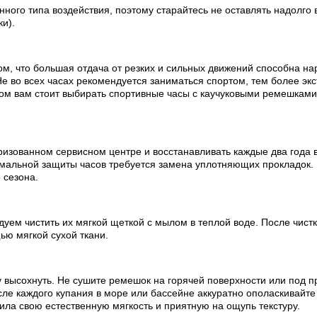
ного типа воздействия, поэтому старайтесь не оставлять надолго 
ки).
ом, что большая отдача от резких и сильных движений способна на
е во всех часах рекомендуется заниматься спортом, тем более эк
ртом вам стоит выбирать спортивные часы с каучуковыми ремешкам
изованном сервисном центре и восстанавливать каждые два года в
мальной защиты часов требуется замена уплотняющих прокладок.
 сезона.
ем чистить их мягкой щеткой с мылом в теплой воде. После чистки
ью мягкой сухой ткани.
 высохнуть. Не сушите ремешок на горячей поверхности или под п
е каждого купания в море или бассейне аккуратно ополаскивайте 
ила свою естественную мягкость и приятную на ощупь текстуру.