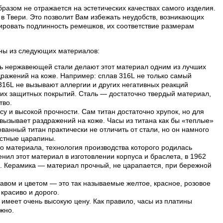
разом не отражается на эстетических качествах самого изделия.
в Твери. Это позволит Вам избежать неудобств, возникающих
ровать подлинность ремешков, их соответствие размерам
лены из следующих материалов:
ть нержавеющей стали делают этот материал одним из лучших
дражений на коже. Например: сплав 316L не только самый
 316L не вызывают аллергии и других негативных реакций
их защитных покрытий. Сталь — достаточно твердый материал,
тво.
су и высокой прочности. Сам титан достаточно хрупок, но для
е вызывает раздражений на коже. Часы из титана как бы «теплые»
анный титан практически не отличить от стали, но он намного
остные царапины.
о материала, технология производства которого родилась
нил этот материал в изготовлении корпуса и браслета, в 1962
и. Керамика — материал прочный, не царапается, при бережной
авом и цветом — это так называемые желтое, красное, розовое
 красиво и дорого.
имеет очень высокую цену. Как правило, часы из платины
жно.