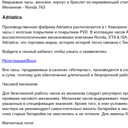
Кварцевые часы, женские, корпус и браслет из нержавеющей ст
Механизм - Ronda 763
Adriatica
Производственная фабрика Adriatica располагается в г. Каморино 
часы с золотым покрытием и покрытием PVD. В коллекции часов Ad
высокотехнологичными механизмами компании Ronda, ETA & ISA.
Adriatica- это торговая марка, история которой тесно связана с 
Войдите в личный кабинет, чтобы узнать о привилегиях.
Регистрация/Вход
Все часы, продаваемые в салонах «Интерчас», производятся в со
в сутки, поэтому для обеспечения длительной и безупречной раб
Часовой механизм
Для безотказной работы часов их механизм следует регулярно пр
проверка часового механизма. Механизм часов выдерживает пере
указанные в спецификации значения. Кроме того, в этих условия
мастера не рекомендуют самостоятельно менять батарейки в часа
пока старые батарейки не окислились и не потекли. Для замены 
Магнитные поля