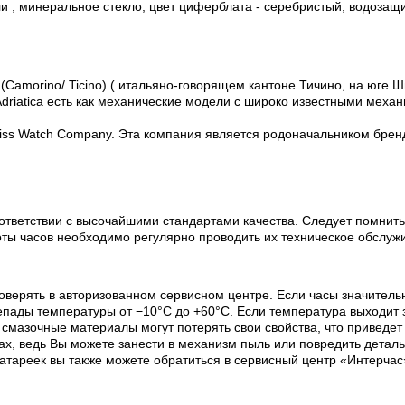
али , минеральное стекло, цвет циферблата - серебристый, водо
(Camorino/ Ticino) ( итальяно-говорящем кантоне Тичино, на юге Ш
riatica есть как механические модели с широко известными механи
Swiss Watch Company. Эта компания является родоначальником бренда
ответствии с высочайшими стандартами качества. Следует помнить
оты часов необходимо регулярно проводить их техническое обслуж
оверять в авторизованном сервисном центре. Если часы значитель
пады температуры от −10°C до +60°C. Если температура выходит з
х смазочные материалы могут потерять свои свойства, что приведе
х, ведь Вы можете занести в механизм пыль или повредить деталь
батареек вы также можете обратиться в сервисный центр «Интерчас