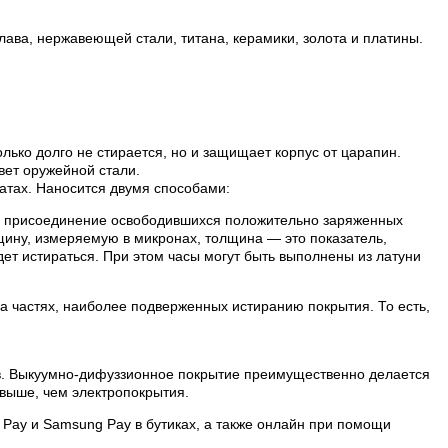
лава, нержавеющей стали, титана, керамики, золота и платины.
лько долго не стирается, но и защищает корпус от царапин.
вет оружейной стали.
атах. Наносится двумя способами:
ой присоединение освободившихся положительно заряженных
лщину, измеряемую в микронах, толщина — это показатель,
ет истираться. При этом часы могут быть выполнены из латуни
на частях, наиболее подверженных истиранию покрытия. То есть,
ов. Выкуумно-дифуззионное покрытие преимущественно делается
выше, чем электропокрытия.
 Pay и Samsung Pay в бутиках, а также онлайн при помощи