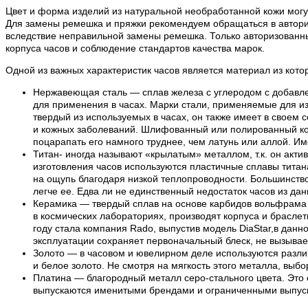
Цвет и форма изделий из натуральной необработанной кожи могут
Для замены ремешка и пряжки рекомендуем обращаться в авториз
вследствие неправильной замены ремешка. Только авторизованн
корпуса часов и соблюдение стандартов качества марок.
Одной из важных характеристик часов является материал из кото
Нержавеющая сталь — сплав железа с углеродом с добавле
для применения в часах. Марки стали, применяемые для из
твердый из используемых в часах, он также имеет в своем 
и кожных заболеваний. Шлифованный или полированный кор
поцарапать его намного труднее, чем латунь или аллой. И
Титан- иногда называют «крылатым» металлом, т.к. он акти
изготовления часов используются пластичные сплавы титана.
на ощупь благодаря низкой теплопроводности. Большинство 
легче ее. Едва ли не единственный недостаток часов из да
Керамика — твердый сплав на основе карбидов вольфрама и
в космических лабораториях, производят корпуса и браслет
году стала компания Rado, выпустив модель DiaStar,в дан
эксплуатации сохраняет первоначальный блеск, не вызывает
Золото — в часовом и ювелирном деле используются различ
и белое золото. Не смотря на мягкость этого металла, выбо
Платина — благородный металл серо-стального цвета. Это 
выпускаются именитыми брендами и ограниченными выпускам