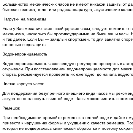
Большинство механических часов не имеют никакой защиты от дан
бытовая техника, теле- или радиоаппаратура, акустические колон
Нагрузки на механизм
Если у Вас механические швейцарские часы, следует помнить о т
механизма, насколько бы противоударными ни были ваши часы. Н
и так далее. Если Вы — заядлый спортсмен, то для занятий спо
степенью водозащиты.
Водонепроницаемость
Водонепроницаемость часов следует регулярно проверять в автор
открывали. При восстановлении водонепроницаемости для макси
спорта, рекомендуется проверять их ежегодно, до начала водного
Чистка корпуса часов
Для поддержания безупречного внешнего вида часов мы рекоменду
аккуратно ополоснуть в чистой воде. Часы можно чистить с помощ
Ремешок
При необходимости промойте ремешок в теплой воде и дайте ему
привести к нарушению формы и ухудшению качеств ремешка. Посл
которая не подвергалась химической обработке и поэтому сохран