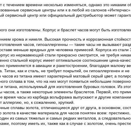
 с течением времени несколько изменяться, однако это никаким об
ованные сервисные центры или к в любой из салонов «Интерчас» 
ый сервисный центр или официальный дистрибьютор может гаранти
рого они изготовлены. Корпус и браслет часов могут быть изготов
нием хрома и никеля. Высокая прочность и коррозионная стойкос
готовления часов, гипоаллергенны — такие часы не вызывают раз
составе меньше вредных для человека примесей. Корпуса из стали
пус из нержавеющей стали прекрасно смотрится, не требуя никак
менно стальной корпус имеет оптимальное соотношение цена-качес
вно применяется в авиации и ракетостроении, благодаря малому ве
 Титан, как и сталь, не требует покрытий, он гипоаллергенен и н
часов из титана имеют характерный матовый серый цвет, а полиров
нного сплава в том, что на них могут появиться небольшие поверхн
 титана, используемый для изготовления буровых головок. Из этог
ы часов, а также некоторые элементы браслетов. Первой, кто приме
ное время часы из карбида вольфрама выпускают и другие компани
 аллергию, но, к сожалению, хрупкий.
ные сплавы золота, отличающиеся друг от друга, в основном, сост
р золота в качестве материала для часов понятен всем: престижно,
один из самых тяжелых и самых редких металлов, а следовательно 
и, поэтому иметь их, также как в случае с золотом, очень прести