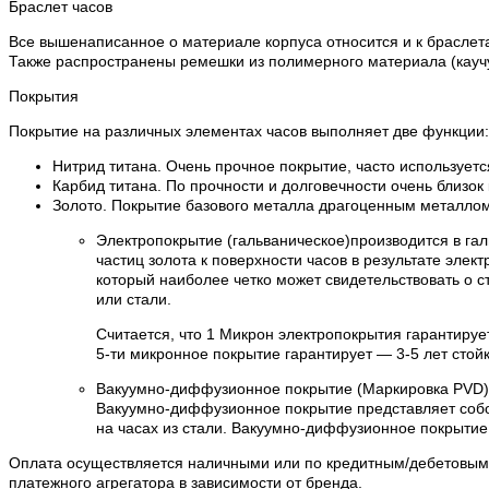
Браслет часов
Все вышенаписанное о материале корпуса относится и к браслета
Также распространены ремешки из полимерного материала (каучук
Покрытия
Покрытие на различных элементах часов выполняет две функции:
Нитрид титана. Очень прочное покрытие, часто используетс
Карбид титана. По прочности и долговечности очень близок
Золото. Покрытие базового металла драгоценным металлом 
Электропокрытие (гальваническое)производится в га
частиц золота к поверхности часов в результате эле
который наиболее четко может свидетельствовать о с
или стали.
Считается, что 1 Микрон электропокрытия гарантируе
5-ти микронное покрытие гарантирует — 3-5 лет стойк
Вакуумно-диффузионное покрытие (Маркировка PVD)
Вакуумно-диффузионное покрытие представляет собо
на часах из стали. Вакуумно-диффузионное покрытие
Оплата осуществляется наличными или по кредитным/дебетовым к
платежного агрегатора в зависимости от бренда.