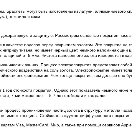
м. Браслеты могут быть изготовлены из латуни, аллюминиевого сп
а), текстиля и кожи.
 декоративную и защитную. Рассмотрим основные покрытия часов:
я в качестве подслоя перед покрытием золотом. Это покрытие не то
 к нитриду титана, но имеет черный цвет, немного напоминающий ц
толщиной от 5 мкм. Чистота нанесенного золота измеряется в кар
льванических ваннах. Процесс электропокрытия представляет соб
ктрического воздействия на соль золота. Электропокрытие имеет то
тойкости элекропокрытия. Чем толще покрытие, тем дольше оно буд
т 1 год стойкости покрытия. Однако этот показатель немного ниже 
ости, 7-ми микронное — 5-7 лет стойкости и так далее.
.
й процесс проникновения частиц золота в структуру металла час
 не имеет толщины. Стойкость вакуумно-диффузионного покрытия 
артам Visa, MasterCard, Мир, а также при помощи сервисов Apple