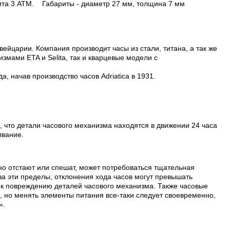
защита 3 АТМ. Габариты - диаметр 27 мм, толщина 7 мм
вейцарии. Компания производит часы из стали, титана, а так же
змами ETA и Selita, так и кварцевые модели с
, начав производство часов Adriatica в 1931.
, что детали часового механизма находятся в движении 24 часа
ивание.
но отстают или спешат, может потребоваться тщательная
а эти пределы, отклонения хода часов могут превышать
т к повреждению деталей часового механизма. Также часовые
, но менять элементы питания все-таки следует своевременно,
».