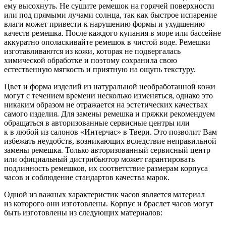
ему высохнуть. Не сушите ремешок на горячей поверхности
или под прямыми лучами солнца, так как быстрое испарение
влаги может привести к нарушению формы и ухудшению
качеств ремешка. После каждого купания в море или бассейне
аккуратно ополаскивайте ремешок в чистой воде. Ремешки
изготавливаются из кожи, которая не подвергалась
химической обработке и поэтому сохранила свою
естественную мягкость и приятную на ощупь текстуру.
Цвет и форма изделий из натуральной необработанной кожи
могут с течением времени несколько изменяться, однако это
никаким образом не отражается на эстетических качествах
самого изделия. Для замены ремешка и пряжки рекомендуем
обращаться в авторизованные сервисные центры или
к в любой из салонов «Интерчас» в Твери. Это позволит Вам
избежать неудобств, возникающих вследствие неправильной
замены ремешка. Только авторизованный сервисный центр
или официальный дистрибьютор может гарантировать
подлинность ремешков, их соответствие размерам корпуса
часов и соблюдение стандартов качества марок.
Одной из важных характеристик часов является материал
из которого они изготовлены. Корпус и браслет часов могут
быть изготовлены из следующих материалов: