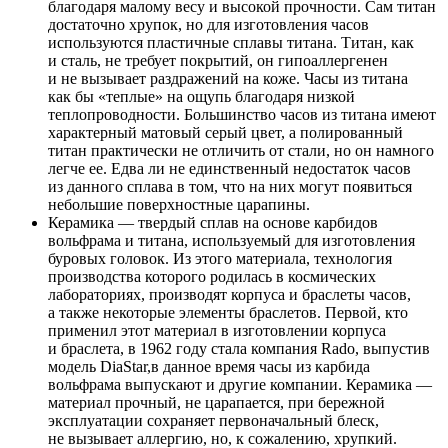
благодаря малому весу и высокой прочности. Сам титан
достаточно хрупок, но для изготовления часов
используются пластичные сплавы титана. Титан, как
и сталь, не требует покрытий, он гипоаллергенен
и не вызывает раздражений на коже. Часы из титана
как бы «теплые» на ощупь благодаря низкой
теплопроводности. Большинство часов из титана имеют
характерный матовый серый цвет, а полированный
титан практически не отличить от стали, но он намного
легче ее. Едва ли не единственный недостаток часов
из данного сплава в том, что на них могут появиться
небольшие поверхностные царапины.
Керамика — твердый сплав на основе карбидов
вольфрама и титана, используемый для изготовления
буровых головок. Из этого материала, технология
производства которого родилась в космических
лабораториях, производят корпуса и браслеты часов,
а также некоторые элементы браслетов. Первой, кто
применил этот материал в изготовлении корпуса
и браслета, в 1962 году стала компания Rado, выпустив
модель DiaStar,в данное время часы из карбида
вольфрама выпускают и другие компании. Керамика —
материал прочный, не царапается, при бережной
эксплуатации сохраняет первоначальный блеск,
не вызывает аллергию, но, к сожалению, хрупкий.