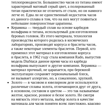
теплопроводности. Большинство часов из титана имеют
характерный матовый серый цвет, а полированный
титан практически не отличить от стали, но он намного
легче ее. Едва ли не единственный недостаток часов
из данного сплава в том, что на них могут появиться
небольшие поверхностные царапины.
Керамика — твердый сплав на основе карбидов
вольфрама и титана, используемый для изготовления
буровых головок. Из этого материала, технология
производства которого родилась в космических
лабораториях, производят корпуса и браслеты часов,
а также некоторые элементы браслетов. Первой, кто
применил этот материал в изготовлении корпуса
и браслета, в 1962 году стала компания Rado, выпустив
модель DiaStar,в данное время часы из карбида
вольфрама выпускают и другие компании. Керамика —
материал прочный, не царапается, при бережной
эксплуатации сохраняет первоначальный блеск,
не вызывает аллергию, но, к сожалению, хрупкий.
Золото — в часовом и ювелирном деле используются
различные сплавы золота, отличающиеся друг от друга,
в основном, составом и цветом — это так называемые
желтое, красное, розовое и белое золото. Не смотря
на мягкость этого металла, выбор золота в качестве
материала для часов понятен всем: престижно, красиво