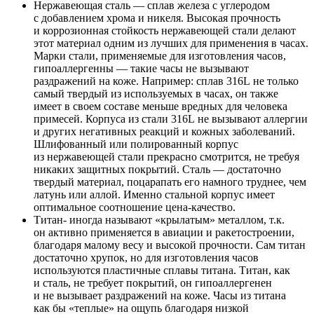
Нержавеющая сталь — сплав железа с углеродом
с добавлением хрома и никеля. Высокая прочность
и коррозионная стойкость нержавеющей стали делают
этот материал одним из лучших для применения в часах.
Марки стали, применяемые для изготовления часов,
гипоаллергенны — такие часы не вызывают
раздражений на коже. Например: сплав 316L не только
самый твердый из используемых в часах, он также
имеет в своем составе меньше вредных для человека
примесей. Корпуса из стали 316L не вызывают аллергии
и других негативных реакций и кожных заболеваний.
Шлифованный или полированный корпус
из нержавеющей стали прекрасно смотрится, не требуя
никаких защитных покрытий. Сталь — достаточно
твердый материал, поцарапать его намного труднее, чем
латунь или аллой. Именно стальной корпус имеет
оптимальное соотношение цена-качество.
Титан- иногда называют «крылатым» металлом, т.к.
он активно применяется в авиации и ракетостроении,
благодаря малому весу и высокой прочности. Сам титан
достаточно хрупок, но для изготовления часов
используются пластичные сплавы титана. Титан, как
и сталь, не требует покрытий, он гипоаллергенен
и не вызывает раздражений на коже. Часы из титана
как бы «теплые» на ощупь благодаря низкой