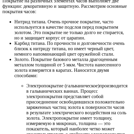
Покрытие на различных элементах часов выполняет две
функции: декоративную и защитную. Рассмотрим основные
покрытия часов:
Нитрид титана. Очень прочное покрытие, часто
используется в качестве подслоя перед покрытием
золотом. Это покрытие не только долго не стирается,
но и защищает корпус от царапин.
Карбид титана. По прочности и долговечности очень
близок к нитриду титана, но имеет черный цвет,
немного напоминающий цвет оружейной стали.
Золото. Покрытие базового металла драгоценным
металлом толщиной от 5 мкм. Чистота нанесенного
золота измеряется в каратах. Наносится двумя
способами:
Электропокрытие (гальваническое)производится
в гальванических ваннах. Процесс
электропокрытия представляет собой
присоединение освободившихся положительно
заряженных частиц золота к поверхности часов
в результате электрического воздействия на соль
золота. Электропокрытие имеет толщину,
измеряемую в микронах, толщина — это
показатель, который наиболее четко может