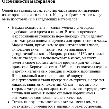
Особенности материалов
Одной из важных характеристик часов является материал
из которого они изготовлены. Корпус и браслет часов могут
быть изготовлены из следующих материалов:
Нержавеющая сталь — сплав железа с углеродом
с добавлением хрома и никеля. Высокая прочность
и коррозионная стойкость нержавеющей стали делают
этот материал одним из лучших для применения в часах.
Марки стали, применяемые для изготовления часов,
гипоаллергенны — такие часы не вызывают
раздражений на коже. Например: сплав 316L не только
самый твердый из используемых в часах, он также
имеет в своем составе меньше вредных для человека
примесей. Корпуса из стали 316L не вызывают аллергии
и других негативных реакций и кожных заболеваний.
Шлифованный или полированный корпус
из нержавеющей стали прекрасно смотрится, не требуя
никаких защитных покрытий. Сталь — достаточно
твердый материал, поцарапать его намного труднее, чем
латунь или аллой. Именно стальной корпус имеет
оптимальное соотношение цена-качество.
Титан- иногда называют «крылатым» металлом, т.к.
он активно применяется в авиации и ракетостроении,