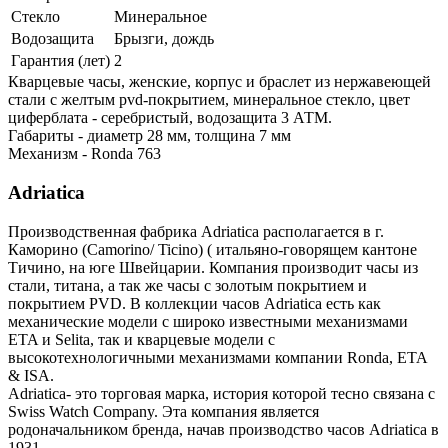
Стекло
Минеральное
Водозащита
Брызги, дождь
Гарантия (лет)
2
Кварцевые часы, женские, корпус и браслет из нержавеющей
стали с желтым pvd-покрытием, минеральное стекло, цвет
циферблата - серебристый, водозащита 3 АТМ.
Габариты - диаметр 28 мм, толщина 7 мм
Механизм - Ronda 763
Adriatica
Производственная фабрика Adriatica располагается в г.
Каморино (Camorino/ Ticino) ( итальяно-говорящем кантоне
Тичино, на юге Швейцарии. Компания производит часы из
стали, титана, а так же часы с золотым покрытием и
покрытием PVD. В коллекции часов Adriatica есть как
механические модели с широко известными механизмами
ETA и Selita, так и кварцевые модели с
высокотехнологичными механизмами компании Ronda, ETA
& ISA.
Adriatica- это торговая марка, история которой тесно связана с
Swiss Watch Company. Эта компания является
родоначальником бренда, начав производство часов Adriatica в
1931.