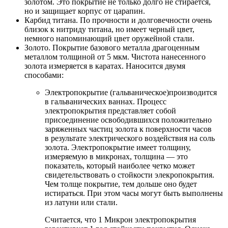
золотом. Это покрытие не только долго не стирается,
но и защищает корпус от царапин.
Карбид титана. По прочности и долговечности очень
близок к нитриду титана, но имеет черный цвет,
немного напоминающий цвет оружейной стали.
Золото. Покрытие базового металла драгоценным
металлом толщиной от 5 мкм. Чистота нанесенного
золота измеряется в каратах. Наносится двумя
способами:
Электропокрытие (гальваническое)производится
в гальванических ваннах. Процесс
электропокрытия представляет собой
присоединение освободившихся положительно
заряженных частиц золота к поверхности часов
в результате электрического воздействия на соль
золота. Электропокрытие имеет толщину,
измеряемую в микронах, толщина — это
показатель, который наиболее четко может
свидетельствовать о стойкости элекропокрытия.
Чем толще покрытие, тем дольше оно будет
истираться. При этом часы могут быть выполнены
из латуни или стали.
Считается, что 1 Микрон электропокрытия