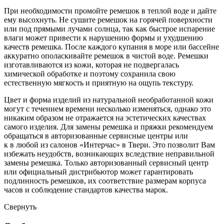
При необходимости промойте ремешок в теплой воде и дайте
ему высохнуть. Не сушите ремешок на горячей поверхности
или под прямыми лучами солнца, так как быстрое испарение
влаги может привести к нарушению формы и ухудшению
качеств ремешка. После каждого купания в море или бассейне
аккуратно ополаскивайте ремешок в чистой воде. Ремешки
изготавливаются из кожи, которая не подвергалась
химической обработке и поэтому сохранила свою
естественную мягкость и приятную на ощупь текстуру.
Цвет и форма изделий из натуральной необработанной кожи
могут с течением времени несколько изменяться, однако это
никаким образом не отражается на эстетических качествах
самого изделия. Для замены ремешка и пряжки рекомендуем
обращаться в авторизованные сервисные центры или
к в любой из салонов «Интерчас» в Твери. Это позволит Вам
избежать неудобств, возникающих вследствие неправильной
замены ремешка. Только авторизованный сервисный центр
или официальный дистрибьютор может гарантировать
подлинность ремешков, их соответствие размерам корпуса
часов и соблюдение стандартов качества марок.
Свернуть