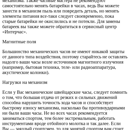
механизма. Также часовые мастера не рекомендуют
самостоятельно менять батарейки в часах, ведь Вы можете
занести в механизм пыль или повредить деталь, но менять
элементы питания все-таки следует своевременно, пока
старые батарейки не окислились и не потекли. Для замены
батареек вы также можете обратиться в сервисный центр
«Интерчас».
Магнитные поля
Большинство механических часов не имеют никакой защиты
от данного типа воздействия, поэтому старайтесь не оставлять
надолго ваши часы возле источников магнитного излучения
(например, бытовая техника, теле- или радиоаппаратура,
акустические колонки).
Нагрузки на механизм
Если у Вас механические швейцарские часы, следует помнить
о том, что большая отдача от резких и сильных движений
способна нарушить точность хода часов и способствует
быстрому износу механизма, насколько бы противоударными
ни были ваши часы. Не во всех часах рекомендуется
заниматься спортом, тем более экстремальным, работать
инструментами вроде отбойного молотка и так далее. Если
Вы — заядлый спортсмен, то для занятий спортом вам стоит