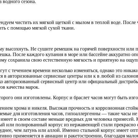
а водного сезона.
дуем чистить их мягкой щеткой с мылом в теплой воде. После ч
ить с помощью мягкой сухой ткани.
му высохнуть. Не сушите ремешок на горячей поверхности или п
шка. После каждого купания в море или бассейне аккуратно оп
тому сохранила свою естественную мягкость и приятную на ощупь
ут с течением времени несколько изменяться, однако это никаки
я в авторизованные сервисные центры или к в любой из салонов
ко авторизованный сервисный центр или официальный дистрибь
ов качества марок.
торого они изготовлены. Корпус и браслет часов могут быть из
ением хрома и никеля. Высокая прочность и коррозионная стой
яемые для изготовления часов, гипоаллергенны — такие часы не
 имеет в своем составе меньше вредных для человека примесей. 
й или полированный корпус из нержавеющей стали прекрасно с
уднее, чем латунь или аллой. Именно стальной корпус имеет оп
тивно применяется в авиации и ракетостроении, благодаря мало