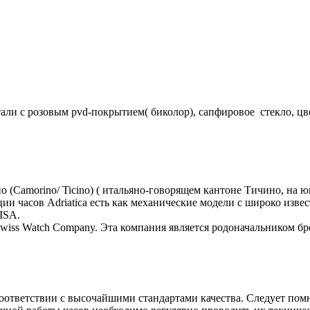
тали c розовым pvd-покрытием( биколор), сапфировое стекло, 
но (Camorino/ Ticino) ( итальяно-говорящем кантоне Тичино, на 
и часов Adriatica есть как механические модели с широко извес
ISA.
 Swiss Watch Company. Эта компания является родоначальником бре
соответствии с высочайшими стандартами качества. Следует помн