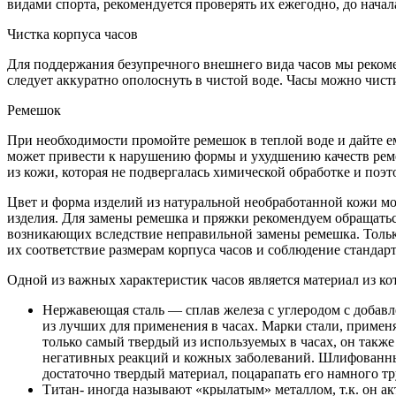
видами спорта, рекомендуется проверять их ежегодно, до начал
Чистка корпуса часов
Для поддержания безупречного внешнего вида часов мы рекомен
следует аккуратно ополоснуть в чистой воде. Часы можно чист
Ремешок
При необходимости промойте ремешок в теплой воде и дайте е
может привести к нарушению формы и ухудшению качеств реме
из кожи, которая не подвергалась химической обработке и поэ
Цвет и форма изделий из натуральной необработанной кожи мог
изделия. Для замены ремешка и пряжки рекомендуем обращатьс
возникающих вследствие неправильной замены ремешка. Толь
их соответствие размерам корпуса часов и соблюдение стандарт
Одной из важных характеристик часов является материал из ко
Нержавеющая сталь — сплав железа с углеродом с добавл
из лучших для применения в часах. Марки стали, примен
только самый твердый из используемых в часах, он также
негативных реакций и кожных заболеваний. Шлифованны
достаточно твердый материал, поцарапать его намного тр
Титан- иногда называют «крылатым» металлом, т.к. он ак