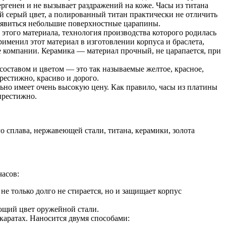
ергенен и не вызывает раздражений на коже. Часы из титана
й серый цвет, а полированный титан практически не отличить
 появиться небольшие поверхностные царапины.
этого материала, технология производства которого родилась
рименил этот материал в изготовлении корпуса и браслета,
ие компании. Керамика — материал прочный, не царапается, при
составом и цветом — это так называемые желтое, красное,
престижно, красиво и дорого.
ьно имеет очень высокую цену. Как правило, часы из платины
престижно.
о сплава, нержавеющей стали, титана, керамики, золота
асов:
не только долго не стирается, но и защищает корпус
ающий цвет оружейной стали.
каратах. Наносится двумя способами: