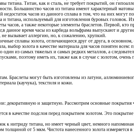
вы титана. Титан, как и сталь, не требует покрытий, он гипоалл
ности. Большинство часов из титана имеют характерный матовы
ный недостаток часов из данного сплава в том, что на них могут
 и титана, используемый для изготовления буровых головок. Из 
еты часов, а также некоторые элементы браслетов. Первой, кто п
ar,в данное время часы из карбида вольфрама выпускают и друг
 не вызывает аллергию, но, к сожалению, хрупкий.
ичные сплавы золота, отличающиеся друг от друга, в основном, 
лла, выбор золота в качестве материала для часов понятен всем: 
о один из самых тяжелых и самых редких металлов, а следовател
ками, поэтому иметь их, также как в случае с золотом, очень 
там. Браслеты могут быть изготовлены из латуни, аллюминиевог
риала (каучука), текстиля и кожи.
ии: декоративную и защитную. Рассмотрим основные покрытия ч
тся в качестве подслоя перед покрытием золотом. Это покрытие 
зок к нитриду титана, но имеет черный цвет, немного напомин
м толщиной от 5 мкм. Чистота нанесенного золота измеряется в 