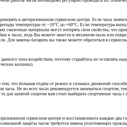
речной работы часов необходимо регулярно проводить их техниче
проверять в авторизованном сервисном центре. Если часы значит
репады температуры от −10°C до +60°C. Если температура выход
иях смазочные материалы могут потерять свои свойства, что пр
ки в часах, ведь Вы можете занести в механизм пыль или повред
кли. Для замены батареек вы также можете обратиться в сервисн
данного типа воздействия, поэтому старайтесь не оставлять на
ические колонки).
 том, что большая отдача от резких и сильных движений способн
 часы. Не во всех часах рекомендуется заниматься спортом, те
, то для занятий спортом вам стоит выбирать спортивные часы 
оризованном сервисном центре и восстанавливать каждые два год
симальной защиты часов требуется замена уплотняющих проклад