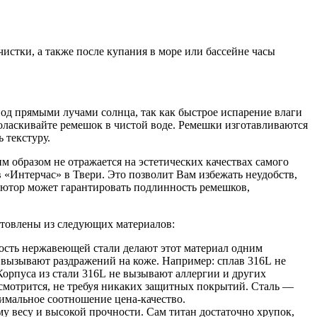
истки, а также после купания в море или бассейне часы
од прямыми лучами солнца, так как быстрое испарение влаги
оласкивайте ремешок в чистой воде. Ремешки изготавливаются
 текстуру.
м образом не отражается на эстетических качествах самого
 «Интерчас» в Твери. Это позволит Вам избежать неудобств,
ютор может гарантировать подлинность ремешков,
готовлены из следующих материалов:
кость нержавеющей стали делают этот материал одним
 вызывают раздражений на коже. Например: сплав 316L не
Корпуса из стали 316L не вызывают аллергии и других
мотрится, не требуя никаких защитных покрытий. Сталь —
тимальное соотношение цена-качество.
му весу и высокой прочности. Сам титан достаточно хрупок,