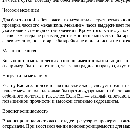
24 часа в сутки, поэтому для обеспечения длительной и безуп
Часовой механизм
Для безотказной работы часов их механизм следует регулярно 
проверка часового механизма. Механизм часов выдерживает пе
указанные в спецификации значения. Кроме того, в этих услов
часовые мастера не рекомендуют самостоятельно менять батарей
своевременно, пока старые батарейки не окислились и не поте
Магнитные поля
Большинство механических часов не имеют никакой защиты от 
(например, бытовая техника, теле- или радиоаппаратура, акуст
Нагрузки на механизм
Если у Вас механические швейцарские часы, следует помнить о
износу механизма, насколько бы противоударными ни были ваши
отбойного молотка и так далее. Если Вы — заядлый спортсмен
повышенной прочности и высокой степенью водозащиты.
Водонепроницаемость
Водонепроницаемость часов следует регулярно проверять в авт
открывали. При восстановлении водонепроницаемости для мак