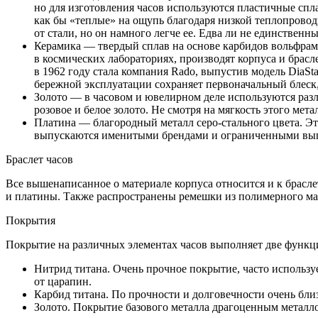
но для изготовления часов используются пластичные спла
как бы «теплые» на ощупь благодаря низкой теплопровод
от стали, но он намного легче ее. Едва ли не единствен
Керамика — твердый сплав на основе карбидов вольфрама
в космических лабораториях, производят корпуса и брасл
в 1962 году стала компания Rado, выпустив модель DiaSt
бережной эксплуатации сохраняет первоначальный блеск,
Золото — в часовом и ювелирном деле используются разл
розовое и белое золото. Не смотря на мягкость этого мета
Платина — благородный металл серо-стального цвета. Эт
выпускаются именитыми брендами и ограниченными выпус
Браслет часов
Все вышенаписанное о материале корпуса относится и к брасле
и платины. Также распространены ремешки из полимерного мате
Покрытия
Покрытие на различных элементах часов выполняет две функц
Нитрид титана. Очень прочное покрытие, часто используе
от царапин.
Карбид титана. По прочности и долговечности очень бли
Золото. Покрытие базового металла драгоценным металло