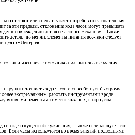
ское обслуживание.
ельно отстают или спешат, может потребоваться тщательная
ит за эти пределы, отклонения хода часов могут превышать
иведет к повреждению деталей часового механизма. Также
ить деталь, но менять элементы питания все-таки следует
ый центр «Интерчас».
долго ваши часы возле источников магнитного излучения
а нарушить точность хода часов и способствует быстрому
м более экстремальным, работать инструментами вроде
с каучуковыми ремешками вместо кожаных, с корпусом
а в ходе текущего обслуживания, а также если корпус часов
ок. Если часы используются во время занятий подводными