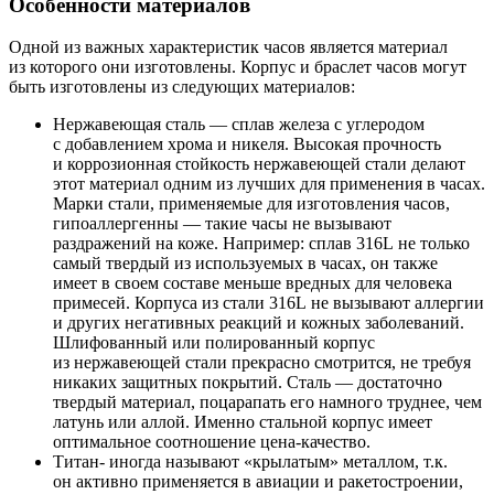
Особенности материалов
Одной из важных характеристик часов является материал
из которого они изготовлены. Корпус и браслет часов могут
быть изготовлены из следующих материалов:
Нержавеющая сталь — сплав железа с углеродом
с добавлением хрома и никеля. Высокая прочность
и коррозионная стойкость нержавеющей стали делают
этот материал одним из лучших для применения в часах.
Марки стали, применяемые для изготовления часов,
гипоаллергенны — такие часы не вызывают
раздражений на коже. Например: сплав 316L не только
самый твердый из используемых в часах, он также
имеет в своем составе меньше вредных для человека
примесей. Корпуса из стали 316L не вызывают аллергии
и других негативных реакций и кожных заболеваний.
Шлифованный или полированный корпус
из нержавеющей стали прекрасно смотрится, не требуя
никаких защитных покрытий. Сталь — достаточно
твердый материал, поцарапать его намного труднее, чем
латунь или аллой. Именно стальной корпус имеет
оптимальное соотношение цена-качество.
Титан- иногда называют «крылатым» металлом, т.к.
он активно применяется в авиации и ракетостроении,