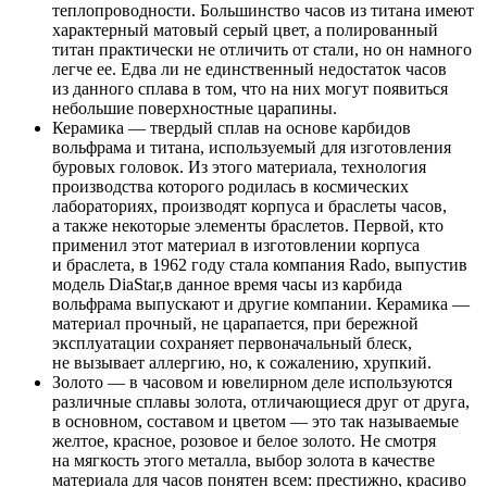
теплопроводности. Большинство часов из титана имеют
характерный матовый серый цвет, а полированный
титан практически не отличить от стали, но он намного
легче ее. Едва ли не единственный недостаток часов
из данного сплава в том, что на них могут появиться
небольшие поверхностные царапины.
Керамика — твердый сплав на основе карбидов
вольфрама и титана, используемый для изготовления
буровых головок. Из этого материала, технология
производства которого родилась в космических
лабораториях, производят корпуса и браслеты часов,
а также некоторые элементы браслетов. Первой, кто
применил этот материал в изготовлении корпуса
и браслета, в 1962 году стала компания Rado, выпустив
модель DiaStar,в данное время часы из карбида
вольфрама выпускают и другие компании. Керамика —
материал прочный, не царапается, при бережной
эксплуатации сохраняет первоначальный блеск,
не вызывает аллергию, но, к сожалению, хрупкий.
Золото — в часовом и ювелирном деле используются
различные сплавы золота, отличающиеся друг от друга,
в основном, составом и цветом — это так называемые
желтое, красное, розовое и белое золото. Не смотря
на мягкость этого металла, выбор золота в качестве
материала для часов понятен всем: престижно, красиво