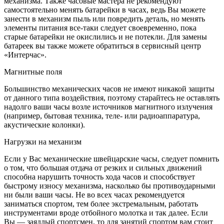
механизма. Также часовые мастера не рекомендуют
самостоятельно менять батарейки в часах, ведь Вы можете
занести в механизм пыль или повредить деталь, но менять
элементы питания все-таки следует своевременно, пока
старые батарейки не окислились и не потекли. Для замены
батареек вы также можете обратиться в сервисный центр
«Интерчас».
Магнитные поля
Большинство механических часов не имеют никакой защиты
от данного типа воздействия, поэтому старайтесь не оставлять
надолго ваши часы возле источников магнитного излучения
(например, бытовая техника, теле- или радиоаппаратура,
акустические колонки).
Нагрузки на механизм
Если у Вас механические швейцарские часы, следует помнить
о том, что большая отдача от резких и сильных движений
способна нарушить точность хода часов и способствует
быстрому износу механизма, насколько бы противоударными
ни были ваши часы. Не во всех часах рекомендуется
заниматься спортом, тем более экстремальным, работать
инструментами вроде отбойного молотка и так далее. Если
Вы — заядлый спортсмен, то для занятий спортом вам стоит