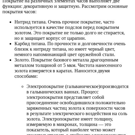
Покрытие на различных элементах часов выполняет две
функции: декоративную и защитную. Рассмотрим основные
покрытия часов:
Нитрид титана. Очень прочное покрытие, часто
используется в качестве подслоя перед покрытием
золотом. Это покрытие не только долго не стирается,
но и защищает корпус от царапин.
Карбид титана. По прочности и долговечности очень
близок к нитриду титана, но имеет черный цвет,
немного напоминающий цвет оружейной стали.
Золото. Покрытие базового металла драгоценным
металлом толщиной от 5 мкм. Чистота нанесенного
золота измеряется в каратах. Наносится двумя
способами:
Электропокрытие (гальваническое)производится
в гальванических ваннах. Процесс
электропокрытия представляет собой
присоединение освободившихся положительно
заряженных частиц золота к поверхности часов
в результате электрического воздействия на соль
золота. Электропокрытие имеет толщину,
измеряемую в микронах, толщина — это
показатель, который наиболее четко может