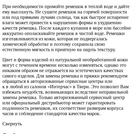
При необходимости промойте ремешок в теплой воде и дайте
ему высохнуть. Не сушите ремешок на горячей поверхности
или под прямыми лучами солнца, так как быстрое испарение
влаги может привести к нарушению формы и ухудшению
качеств ремешка. После каждого купания в море или бассейне
аккуратно ополаскивайте ремешок в чистой воде. Ремешки
изготавливаются из кожи, которая не подвергалась
химической обработке и поэтому сохранила свою
естественную мягкость и приятную на ощупь текстуру.
Цвет и форма изделий из натуральной необработанной кожи
могут с течением времени несколько изменяться, однако это
никаким образом не отражается на эстетических качествах
самого изделия. Для замены ремешка и пряжки рекомендуем
обращаться в авторизованные сервисные центры или
к в любой из салонов «Интерчас» в Твери. Это позволит Вам
избежать неудобств, возникающих вследствие неправильной
замены ремешка. Только авторизованный сервисный центр
или официальный дистрибьютор может гарантировать
подлинность ремешков, их соответствие размерам корпуса
часов и соблюдение стандартов качества марок.
Свернуть