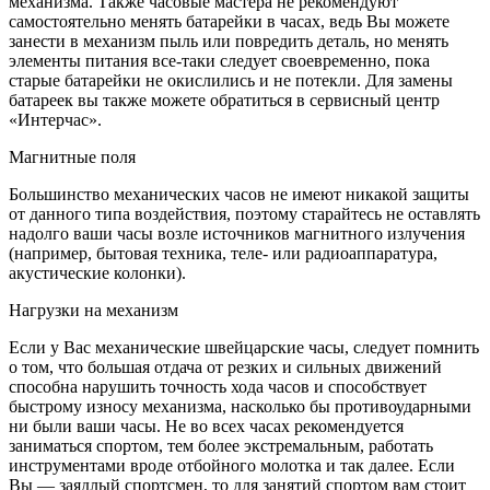
механизма. Также часовые мастера не рекомендуют
самостоятельно менять батарейки в часах, ведь Вы можете
занести в механизм пыль или повредить деталь, но менять
элементы питания все-таки следует своевременно, пока
старые батарейки не окислились и не потекли. Для замены
батареек вы также можете обратиться в сервисный центр
«Интерчас».
Магнитные поля
Большинство механических часов не имеют никакой защиты
от данного типа воздействия, поэтому старайтесь не оставлять
надолго ваши часы возле источников магнитного излучения
(например, бытовая техника, теле- или радиоаппаратура,
акустические колонки).
Нагрузки на механизм
Если у Вас механические швейцарские часы, следует помнить
о том, что большая отдача от резких и сильных движений
способна нарушить точность хода часов и способствует
быстрому износу механизма, насколько бы противоударными
ни были ваши часы. Не во всех часах рекомендуется
заниматься спортом, тем более экстремальным, работать
инструментами вроде отбойного молотка и так далее. Если
Вы — заядлый спортсмен, то для занятий спортом вам стоит