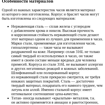
Особенности материалов
Одной из важных характеристик часов является материал
из которого они изготовлены. Корпус и браслет часов могут
быть изготовлены из следующих материалов:
Нержавеющая сталь — сплав железа с углеродом
с добавлением хрома и никеля. Высокая прочность
и коррозионная стойкость нержавеющей стали делают
этот материал одним из лучших для применения в часах.
Марки стали, применяемые для изготовления часов,
гипоаллергенны — такие часы не вызывают
раздражений на коже. Например: сплав 316L не только
самый твердый из используемых в часах, он также
имеет в своем составе меньше вредных для человека
примесей. Корпуса из стали 316L не вызывают аллергии
и других негативных реакций и кожных заболеваний.
Шлифованный или полированный корпус
из нержавеющей стали прекрасно смотрится, не требуя
никаких защитных покрытий. Сталь — достаточно
твердый материал, поцарапать его намного труднее, чем
латунь или аллой. Именно стальной корпус имеет
оптимальное соотношение цена-качество.
Титан- иногда называют «крылатым» металлом, т.к.
он активно применяется в авиации и ракетостроении,