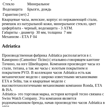
Стекло
Минеральное
Водозащита
Брызги, дождь
Гарантия (лет)
2
Кварцевые часы, женские, корпус из нержавеющей стали,
ремешок из натуральной кожи, минеральное стекло, цвет
циферблата - черный, водозащита - 3 АТМ.
Габариты - диаметр 30 мм, толщина 7 мм
Механизм - ETA F 04
Adriatica
Производственная фабрика Adriatica располагается в г.
Каморино (Camorino/ Ticino) ( итальяно-говорящем кантоне
Тичино, на юге Швейцарии. Компания производит часы из
стали, титана, а так же часы с золотым покрытием и
покрытием PVD. В коллекции часов Adriatica есть как
механические модели с широко известными механизмами
ETA и Selita, так и кварцевые модели с
высокотехнологичными механизмами компании Ronda, ETA
& ISA.
Adriatica- это торговая марка, история которой тесно связана с
Swiss Watch Company. Эта компания является
родоначальником бренда, начав производство часов Adriatica в
1931.