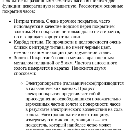
Покрытие на различных элементах часов выполняет две
функции: декоративную и защитную. Рассмотрим основные
покрытия часов:
Нитрид титана. Очень прочное покрытие, часто
используется в качестве подслоя перед покрытием
золотом. Это покрытие не только долго не стирается,
но и защищает корпус от царапин.
Карбид титана. По прочности и долговечности очень
близок к нитриду титана, но имеет черный цвет,
немного напоминающий цвет оружейной стали.
Золото. Покрытие базового металла драгоценным
металлом толщиной от 5 мкм. Чистота нанесенного
золота измеряется в каратах. Наносится двумя
способами:
Электропокрытие (гальваническое)производится
в гальванических ваннах. Процесс
электропокрытия представляет собой
присоединение освободившихся положительно
заряженных частиц золота к поверхности часов
в результате электрического воздействия на соль
золота. Электропокрытие имеет толщину,
измеряемую в микронах, толщина — это
показатель, который наиболее четко может