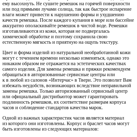
ему высохнуть. Не сушите ремешок на горячей поверхности
или под прямыми лучами солнца, так как быстрое испарение
влаги может привести к нарушению формы и ухудшению
качеств ремешка. После каждого купания в море или бассейне
аккуратно ополаскивайте ремешок в чистой воде. Ремешки
изготавливаются из кожи, которая не подвергалась
химической обработке и поэтому сохранила свою
естественную мягкость и приятную на ощупь текстуру.
Цвет и форма изделий из натуральной необработанной кожи
могут с течением времени несколько изменяться, однако это
никаким образом не отражается на эстетических качествах
самого изделия. Для замены ремешка и пряжки рекомендуем
обращаться в авторизованные сервисные центры или
к в любой из салонов «Интерчас» в Твери. Это позволит Вам
избежать неудобств, возникающих вследствие неправильной
замены ремешка. Только авторизованный сервисный центр
или официальный дистрибьютор может гарантировать
подлинность ремешков, их соответствие размерам корпуса
часов и соблюдение стандартов качества марок.
Одной из важных характеристик часов является материал
из которого они изготовлены. Корпус и браслет часов могут
быть изготовлены из следующих материалов: