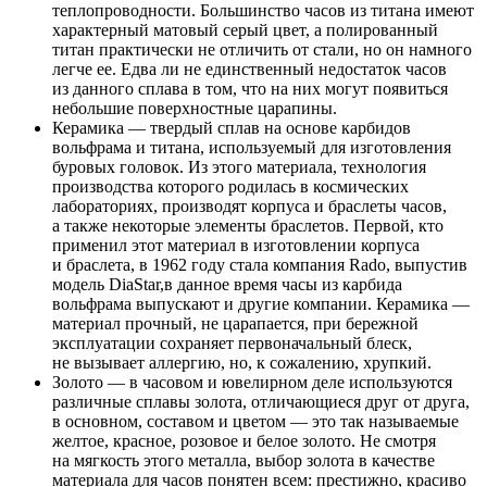
теплопроводности. Большинство часов из титана имеют
характерный матовый серый цвет, а полированный
титан практически не отличить от стали, но он намного
легче ее. Едва ли не единственный недостаток часов
из данного сплава в том, что на них могут появиться
небольшие поверхностные царапины.
Керамика — твердый сплав на основе карбидов
вольфрама и титана, используемый для изготовления
буровых головок. Из этого материала, технология
производства которого родилась в космических
лабораториях, производят корпуса и браслеты часов,
а также некоторые элементы браслетов. Первой, кто
применил этот материал в изготовлении корпуса
и браслета, в 1962 году стала компания Rado, выпустив
модель DiaStar,в данное время часы из карбида
вольфрама выпускают и другие компании. Керамика —
материал прочный, не царапается, при бережной
эксплуатации сохраняет первоначальный блеск,
не вызывает аллергию, но, к сожалению, хрупкий.
Золото — в часовом и ювелирном деле используются
различные сплавы золота, отличающиеся друг от друга,
в основном, составом и цветом — это так называемые
желтое, красное, розовое и белое золото. Не смотря
на мягкость этого металла, выбор золота в качестве
материала для часов понятен всем: престижно, красиво