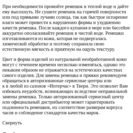
При необходимости промойте ремешок в теплой воде и дайте
ему высохнуть. Не сушите ремешок на горячей поверхности
или под прямыми лучами солнца, так как быстрое испарение
влаги может привести к нарушению формы и ухудшению
качеств ремешка. После каждого купания в море или бассейне
аккуратно ополаскивайте ремешок в чистой воде. Ремешки
изготавливаются из кожи, которая не подвергалась
химической обработке и поэтому сохранила свою
естественную мягкость и приятную на ощупь текстуру.
Цвет и форма изделий из натуральной необработанной кожи
могут с течением времени несколько изменяться, однако это
никаким образом не отражается на эстетических качествах
самого изделия. Для замены ремешка и пряжки рекомендуем
обращаться в авторизованные сервисные центры или
к в любой из салонов «Интерчас» в Твери. Это позволит Вам
избежать неудобств, возникающих вследствие неправильной
замены ремешка. Только авторизованный сервисный центр
или официальный дистрибьютор может гарантировать
подлинность ремешков, их соответствие размерам корпуса
часов и соблюдение стандартов качества марок.
Свернуть