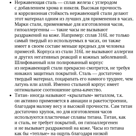
Нержавеющая сталь — сплав железа с углеродом
с добавлением хрома и никеля. Высокая прочность
и коррозионная стойкость нержавеющей стали делают
этот материал одним из лучших для применения в часах.
Марки стали, применяемые для изготовления часов,
гипоаллергенны — такие часы не вызывают
раздражений на коже. Например: сплав 316L не только
самый твердый из используемых в часах, он также
имеет в своем составе меньше вредных для человека
примесей. Корпуса из стали 316L не вызывают аллергии
и других негативных реакций и кожных заболеваний.
Шлифованный или полированный корпус
из нержавеющей стали прекрасно смотрится, не требуя
никаких защитных покрытий. Сталь — достаточно
твердый материал, поцарапать его намного труднее, чем
латунь или аллой. Именно стальной корпус имеет
оптимальное соотношение цена-качество.
Титан- иногда называют «крылатым» металлом, т.к.
он активно применяется в авиации и ракетостроении,
благодаря малому весу и высокой прочности. Сам титан
достаточно хрупок, но для изготовления часов
используются пластичные сплавы титана. Титан, как
и сталь, не требует покрытий, он гипоаллергенен
и не вызывает раздражений на коже. Часы из титана
как бы «теплые» на ощупь благодаря низкой