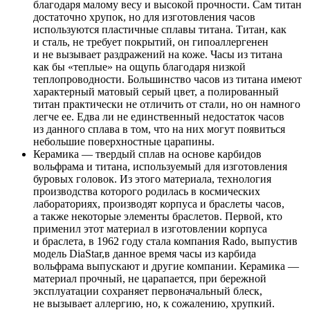
благодаря малому весу и высокой прочности. Сам титан
достаточно хрупок, но для изготовления часов
используются пластичные сплавы титана. Титан, как
и сталь, не требует покрытий, он гипоаллергенен
и не вызывает раздражений на коже. Часы из титана
как бы «теплые» на ощупь благодаря низкой
теплопроводности. Большинство часов из титана имеют
характерный матовый серый цвет, а полированный
титан практически не отличить от стали, но он намного
легче ее. Едва ли не единственный недостаток часов
из данного сплава в том, что на них могут появиться
небольшие поверхностные царапины.
Керамика — твердый сплав на основе карбидов
вольфрама и титана, используемый для изготовления
буровых головок. Из этого материала, технология
производства которого родилась в космических
лабораториях, производят корпуса и браслеты часов,
а также некоторые элементы браслетов. Первой, кто
применил этот материал в изготовлении корпуса
и браслета, в 1962 году стала компания Rado, выпустив
модель DiaStar,в данное время часы из карбида
вольфрама выпускают и другие компании. Керамика —
материал прочный, не царапается, при бережной
эксплуатации сохраняет первоначальный блеск,
не вызывает аллергию, но, к сожалению, хрупкий.