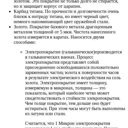
золотом. Это покрытие не только долго не стирается,
но и защищает корпус от царапин.
Карбид титана. По прочности и долговечности очень
близок к нитриду титана, но имеет черный цвет,
немного напоминающий цвет оружейной стали.
Золото. Покрытие базового металла драгоценным
металлом толщиной от 5 мкм. Чистота нанесенного
золота измеряется в каратах. Наносится двумя
способами:
Электропокрытие (гальваническое)производится
в гальванических ваннах. Процесс
электропокрытия представляет собой
присоединение освободившихся положительно
заряженных частиц золота к поверхности часов
в результате электрического воздействия на соль
золота. Электропокрытие имеет толщину,
измеряемую в микронах, толщина — это
показатель, который наиболее четко может
свидетельствовать о стойкости элекропокрытия.
Чем толще покрытие, тем дольше оно будет
истираться. При этом часы могут быть выполнены
из латуни или стали.
Считается, что 1 Микрон электропокрытия