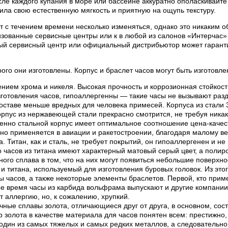
е каждого купания в море или бассейне аккуратно ополаскивайте 
ила свою естественную мягкость и приятную на ощупь текстуру.
 с течением времени несколько изменяться, однако это никаким об
ованные сервисные центры или к в любой из салонов «Интерчас» 
ый сервисный центр или официальный дистрибьютор может гаранти
рого они изготовлены. Корпус и браслет часов могут быть изготов
нием хрома и никеля. Высокая прочность и коррозионная стойкос
готовления часов, гипоаллергенны — такие часы не вызывают раз
составе меньше вредных для человека примесей. Корпуса из стали
пус из нержавеющей стали прекрасно смотрится, не требуя никак
менно стальной корпус имеет оптимальное соотношение цена-качес
вно применяется в авиации и ракетостроении, благодаря малому ве
 Титан, как и сталь, не требует покрытий, он гипоаллергенен и н
часов из титана имеют характерный матовый серый цвет, а полиров
нного сплава в том, что на них могут появиться небольшие поверхн
 титана, используемый для изготовления буровых головок. Из этог
ы часов, а также некоторые элементы браслетов. Первой, кто приме
ное время часы из карбида вольфрама выпускают и другие компани
 аллергию, но, к сожалению, хрупкий.
ные сплавы золота, отличающиеся друг от друга, в основном, сост
р золота в качестве материала для часов понятен всем: престижно,
один из самых тяжелых и самых редких металлов, а следовательно 