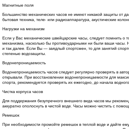
Магнитные поля
Большинство механических часов не имеют никакой защиты от дан
бытовая техника, теле- или радиоаппаратура, акустические колон
Нагрузки на механизм
Если у Вас механические швейцарские часы, следует помнить о т
механизма, насколько бы противоударными ни были ваши часы. Н
и так далее. Если Вы — заядлый спортсмен, то для занятий спо
степенью водозащиты.
Водонепроницаемость
Водонепроницаемость часов следует регулярно проверять в автор
открывали. При восстановлении водонепроницаемости для макси
спорта, рекомендуется проверять их ежегодно, до начала водного
Чистка корпуса часов
Для поддержания безупречного внешнего вида часов мы рекоменду
аккуратно ополоснуть в чистой воде. Часы можно чистить с помощ
Ремешок
При необходимости промойте ремешок в теплой воде и дайте ему