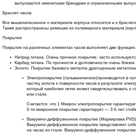
выпускаются именитыми брендами и ограниченными выпускам
Браслет часов
Все вышенаписанное о материале корпуса относится и к браслета
Также распространены ремешки из полимерного материала (каучук
Покрытия
Покрытие на различных элементах часов выполняет две функции:
Нитрид титана. Очень прочное покрытие, часто используетс
Карбид титана. По прочности и долговечности очень близок
Золото. Покрытие базового металла драгоценным металлом 
Электропокрытие (гальваническое)производится в га
частиц золота к поверхности часов в результате эле
который наиболее четко может свидетельствовать о с
или стали.
Считается, что 1 Микрон электропокрытия гарантируе
5-ти микронное покрытие гарантирует — 3-5 лет стойк
Вакуумно-диффузионное покрытие (Маркировка PVD)
Вакуумно-диффузионное покрытие представляет собо
на часах из стали. Вакуумно-диффузионное покрытие