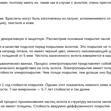
и, поэтому иметь их, также как в случае с золотом, очень прести
м. Браслеты могут быть изготовлены из латуни, аллюминиевого сп
а), текстиля и кожи.
 декоративную и защитную. Рассмотрим основные покрытия часов:
я в качестве подслоя перед покрытием золотом. Это покрытие не то
 к нитриду титана, но имеет черный цвет, немного напоминающий ц
толщиной от 5 мкм. Чистота нанесенного золота измеряется в кар
льванических ваннах. Процесс электропокрытия представляет соб
ктрического воздействия на соль золота. Электропокрытие имеет то
тойкости элекропокрытия. Чем толще покрытие, тем дольше оно буд
т 1 год стойкости покрытия. Однако этот показатель немного ниже 
ости, 7-ми микронное — 5-7 лет стойкости и так далее.
.
й процесс проникновения частиц золота в структуру металла час
 не имеет толщины. Стойкость вакуумно-диффузионного покрытия 