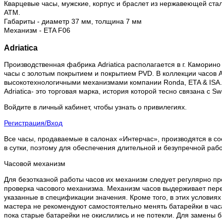
Кварцевые часы, мужские, корпус и браслет из нержавеющей стал
АТМ.
Габариты - диаметр 37 мм, толщина 7 мм
Механизм - ETA F06
Adriatica
Производственная фабрика Adriatica располагается в г. Каморино 
часы с золотым покрытием и покрытием PVD. В коллекции часов Ad
высокотехнологичными механизмами компании Ronda, ETA & ISA.
Adriatica- это торговая марка, история которой тесно связана с 
Войдите в личный кабинет, чтобы узнать о привилегиях.
Регистрация/Вход
Все часы, продаваемые в салонах «Интерчас», производятся в со
в сутки, поэтому для обеспечения длительной и безупречной раб
Часовой механизм
Для безотказной работы часов их механизм следует регулярно пр
проверка часового механизма. Механизм часов выдерживает пере
указанные в спецификации значения. Кроме того, в этих условия
мастера не рекомендуют самостоятельно менять батарейки в часа
пока старые батарейки не окислились и не потекли. Для замены 