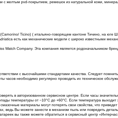
и с желтым pvd-покрытием, ремешок из натуральной кожи, минерал
(Camorino/ Ticino) ( итальяно-говорящем кантоне Тичино, на юге Ш
riatica есть как механические модели с широко известными механи
Swiss Watch Company. Эта компания является родоначальником бренда
ответствии с высочайшими стандартами качества. Следует помнить
оты часов необходимо регулярно проводить их техническое обслуж
оверять в авторизованном сервисном центре. Если часы значитель
пады температуры от −10°C до +60°C. Если температура выходит з
х смазочные материалы могут потерять свои свойства, что приведе
х, ведь Вы можете занести в механизм пыль или повредить деталь
батареек вы также можете обратиться в сервисный центр «Интерчас