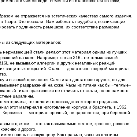
ремешок в чистой воде. Ремешки изготавливаются из кожи,
разом не отражается на эстетических качествах самого изделия.
в Твери. Это позволит Вам избежать неудобств, возникающих
ровать подлинность ремешков, их соответствие размерам
лены из следующих материалов:
ть нержавеющей стали делают этот материал одним из лучших
дражений на коже. Например: сплав 316L не только самый
 316L не вызывают аллергии и других негативных реакций
их защитных покрытий. Сталь — достаточно твердый материал,
тво.
су и высокой прочности. Сам титан достаточно хрупок, но для
е вызывает раздражений на коже. Часы из титана как бы «теплые»
анный титан практически не отличить от стали, но он намного
остные царапины.
о материала, технология производства которого родилась
нил этот материал в изготовлении корпуса и браслета, в 1962
и. Керамика — материал прочный, не царапается, при бережной
авом и цветом — это так называемые желтое, красное, розовое
 красиво и дорого.
имеет очень высокую цену. Как правило, часы из платины