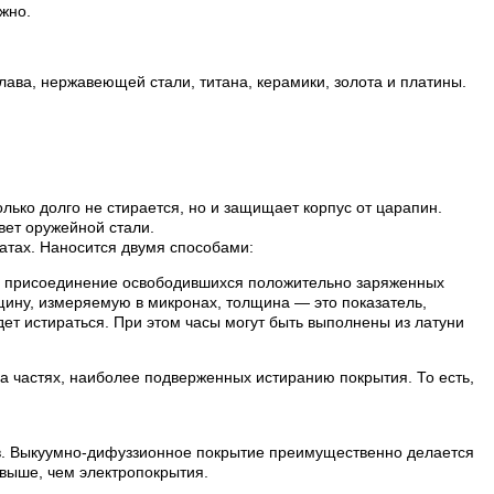
жно.
лава, нержавеющей стали, титана, керамики, золота и платины.
лько долго не стирается, но и защищает корпус от царапин.
вет оружейной стали.
атах. Наносится двумя способами:
ой присоединение освободившихся положительно заряженных
лщину, измеряемую в микронах, толщина — это показатель,
ет истираться. При этом часы могут быть выполнены из латуни
на частях, наиболее подверженных истиранию покрытия. То есть,
ов. Выкуумно-дифуззионное покрытие преимущественно делается
выше, чем электропокрытия.