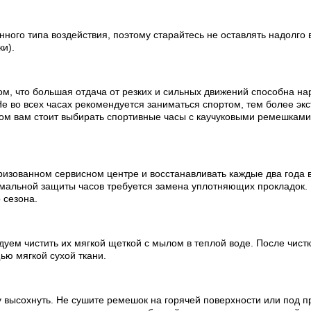
ного типа воздействия, поэтому старайтесь не оставлять надолго 
ки).
ом, что большая отдача от резких и сильных движений способна на
е во всех часах рекомендуется заниматься спортом, тем более эк
ртом вам стоит выбирать спортивные часы с каучуковыми ремешкам
изованном сервисном центре и восстанавливать каждые два года в
мальной защиты часов требуется замена уплотняющих прокладок.
 сезона.
ем чистить их мягкой щеткой с мылом в теплой воде. После чистки
ью мягкой сухой ткани.
 высохнуть. Не сушите ремешок на горячей поверхности или под п