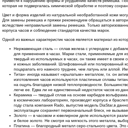
привести к нарушению формы и ухудшению качеств ремешка. Посл
которая не подвергалась химической обработке и поэтому сохран
Цвет и форма изделий из натуральной необработанной кожи могут
Для замены ремешка и пряжки рекомендуем обращаться в авториз
вследствие неправильной замены ремешка. Только авторизованн
корпуса часов и соблюдение стандартов качества марок.
Одной из важных характеристик часов является материал из кото
Нержавеющая сталь — сплав железа с углеродом с добавле
для применения в часах. Марки стали, применяемые для из
твердый из используемых в часах, он также имеет в своем 
и кожных заболеваний. Шлифованный или полированный кор
поцарапать его намного труднее, чем латунь или аллой. И
Титан- иногда называют «крылатым» металлом, т.к. он акти
изготовления часов используются пластичные сплавы титана.
на ощупь благодаря низкой теплопроводности. Большинство 
легче ее. Едва ли не единственный недостаток часов из да
Керамика — твердый сплав на основе карбидов вольфрама и
в космических лабораториях, производят корпуса и браслет
году стала компания Rado, выпустив модель DiaStar,в дан
эксплуатации сохраняет первоначальный блеск, не вызывает
Золото — в часовом и ювелирном деле используются различ
и белое золото. Не смотря на мягкость этого металла, выбо
Платина — благородный металл серо-стального цвета. Это 