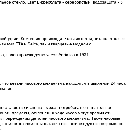
ьное стекло, цвет циферблата - серебристый, водозащита - 3
вейцарии. Компания производит часы из стали, титана, а так же
змами ETA и Selita, так и кварцевые модели с
, начав производство часов Adriatica в 1931.
, что детали часового механизма находятся в движении 24 часа
ивание.
но отстают или спешат, может потребоваться тщательная
а эти пределы, отклонения хода часов могут превышать
т к повреждению деталей часового механизма. Также часовые
, но менять элементы питания все-таки следует своевременно,
».