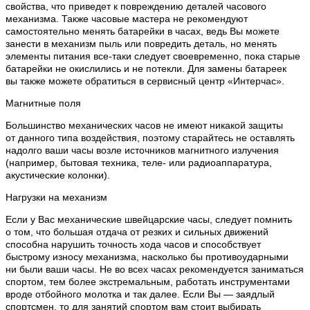
свойства, что приведет к повреждению деталей часового
механизма. Также часовые мастера не рекомендуют
самостоятельно менять батарейки в часах, ведь Вы можете
занести в механизм пыль или повредить деталь, но менять
элементы питания все-таки следует своевременно, пока старые
батарейки не окислились и не потекли. Для замены батареек
вы также можете обратиться в сервисный центр «Интерчас».
Магнитные поля
Большинство механических часов не имеют никакой защиты
от данного типа воздействия, поэтому старайтесь не оставлять
надолго ваши часы возле источников магнитного излучения
(например, бытовая техника, теле- или радиоаппаратура,
акустические колонки).
Нагрузки на механизм
Если у Вас механические швейцарские часы, следует помнить
о том, что большая отдача от резких и сильных движений
способна нарушить точность хода часов и способствует
быстрому износу механизма, насколько бы противоударными
ни были ваши часы. Не во всех часах рекомендуется заниматься
спортом, тем более экстремальным, работать инструментами
вроде отбойного молотка и так далее. Если Вы — заядлый
спортсмен, то для занятий спортом вам стоит выбирать