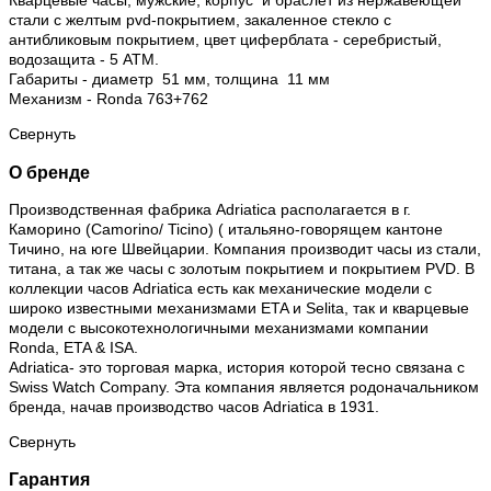
Кварцевые часы, мужские, корпус и браслет из нержавеющей
стали с желтым pvd-покрытием, закаленное стекло c
антибликовым покрытием, цвет циферблата - серебристый,
водозащита - 5 АТМ.
Габариты - диаметр 51 мм, толщина 11 мм
Механизм - Ronda 763+762
Свернуть
О бренде
Производственная фабрика Adriatica располагается в г.
Каморино (Camorino/ Ticino) ( итальяно-говорящем кантоне
Тичино, на юге Швейцарии. Компания производит часы из стали,
титана, а так же часы с золотым покрытием и покрытием PVD. В
коллекции часов Adriatica есть как механические модели с
широко известными механизмами ETA и Selita, так и кварцевые
модели с высокотехнологичными механизмами компании
Ronda, ETA & ISA.
Adriatica- это торговая марка, история которой тесно связана с
Swiss Watch Company. Эта компания является родоначальником
бренда, начав производство часов Adriatica в 1931.
Свернуть
Гарантия