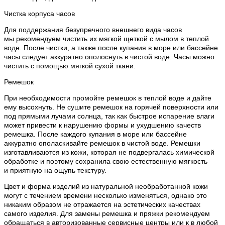
Чистка корпуса часов
Для поддержания безупречного внешнего вида часов
мы рекомендуем чистить их мягкой щеткой с мылом в теплой
воде. После чистки, а также после купания в море или бассейне
часы следует аккуратно ополоснуть в чистой воде. Часы можно
чистить с помощью мягкой сухой ткани.
Ремешок
При необходимости промойте ремешок в теплой воде и дайте
ему высохнуть. Не сушите ремешок на горячей поверхности или
под прямыми лучами солнца, так как быстрое испарение влаги
может привести к нарушению формы и ухудшению качеств
ремешка. После каждого купания в море или бассейне
аккуратно ополаскивайте ремешок в чистой воде. Ремешки
изготавливаются из кожи, которая не подвергалась химической
обработке и поэтому сохранила свою естественную мягкость
и приятную на ощупь текстуру.
Цвет и форма изделий из натуральной необработанной кожи
могут с течением времени несколько изменяться, однако это
никаким образом не отражается на эстетических качествах
самого изделия. Для замены ремешка и пряжки рекомендуем
обращаться в авторизованные сервисные центры или к в любой