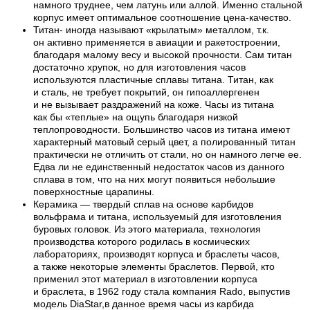
намного труднее, чем латунь или аллой. Именно стальной
корпус имеет оптимальное соотношение цена-качество.
Титан- иногда называют «крылатым» металлом, т.к.
он активно применяется в авиации и ракетостроении,
благодаря малому весу и высокой прочности. Сам титан
достаточно хрупок, но для изготовления часов
используются пластичные сплавы титана. Титан, как
и сталь, не требует покрытий, он гипоаллергенен
и не вызывает раздражений на коже. Часы из титана
как бы «теплые» на ощупь благодаря низкой
теплопроводности. Большинство часов из титана имеют
характерный матовый серый цвет, а полированный титан
практически не отличить от стали, но он намного легче ее.
Едва ли не единственный недостаток часов из данного
сплава в том, что на них могут появиться небольшие
поверхностные царапины.
Керамика — твердый сплав на основе карбидов
вольфрама и титана, используемый для изготовления
буровых головок. Из этого материала, технология
производства которого родилась в космических
лабораториях, производят корпуса и браслеты часов,
а также некоторые элементы браслетов. Первой, кто
применил этот материал в изготовлении корпуса
и браслета, в 1962 году стала компания Rado, выпустив
модель DiaStar,в данное время часы из карбида