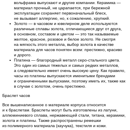
вольфрама выпускают и другие компании. Керамика —
материал прочный, не царапается, при бережной
эксплуатации сохраняет первоначальный блеск,
не вызывает аллергию, но, к сожалению, хрупкий.
Золото — в часовом и ювелирном деле используются
различные сплавы золота, отличающиеся друг от друга,
в основном, составом и цветом — это так называемые
желтое, красное, розовое и белое золото. Не смотря
на мягкость этого металла, выбор золота в качестве
материала для часов понятен всем: престижно, красиво
и дорого.
Платина — благородный металл серо-стального цвета.
Это один из самых тяжелых и самых редких металлов,
а следовательно имеет очень высокую цену. Как правило,
часы из платины выпускаются именитыми брендами
и ограниченными выпусками, поэтому иметь их, также как
в случае с золотом, очень престижно.
Браслет часов
Все вышенаписанное о материале корпуса относится
и к браслетам. Браслеты могут быть изготовлены из латуни,
аллюминиевого сплава, нержавеющей стали, титана, керамики,
золота и платины. Также распространены ремешки
из полимерного материала (каучука), текстиля и кожи.