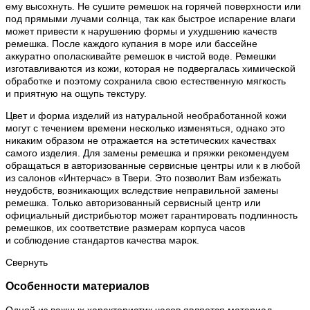
ему высохнуть. Не сушите ремешок на горячей поверхности или
под прямыми лучами солнца, так как быстрое испарение влаги
может привести к нарушению формы и ухудшению качеств
ремешка. После каждого купания в море или бассейне
аккуратно ополаскивайте ремешок в чистой воде. Ремешки
изготавливаются из кожи, которая не подвергалась химической
обработке и поэтому сохранила свою естественную мягкость
и приятную на ощупь текстуру.
Цвет и форма изделий из натуральной необработанной кожи
могут с течением времени несколько изменяться, однако это
никаким образом не отражается на эстетических качествах
самого изделия. Для замены ремешка и пряжки рекомендуем
обращаться в авторизованные сервисные центры или к в любой
из салонов «Интерчас» в Твери. Это позволит Вам избежать
неудобств, возникающих вследствие неправильной замены
ремешка. Только авторизованный сервисный центр или
официальный дистрибьютор может гарантировать подлинность
ремешков, их соответствие размерам корпуса часов
и соблюдение стандартов качества марок.
Свернуть
Особенности материалов
Одной из важных характеристик часов является материал