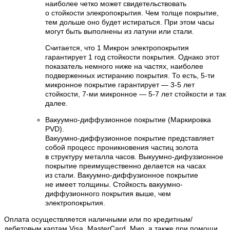
наиболее четко может свидетельствовать
о стойкости элекропокрытия. Чем толще покрытие,
тем дольше оно будет истираться. При этом часы
могут быть выполнены из латуни или стали.
Считается, что 1 Микрон электропокрытия
гарантирует 1 год стойкости покрытия. Однако этот
показатель немного ниже на частях, наиболее
подверженных истиранию покрытия. То есть, 5-ти
микронное покрытие гарантирует — 3-5 лет
стойкости, 7-ми микронное — 5-7 лет стойкости и так
далее.
Вакуумно-диффузионное покрытие (Маркировка
PVD).
Вакуумно-диффузионное покрытие представляет
собой процесс проникновения частиц золота
в структуру металла часов. Выкуумно-дифуззионное
покрытие преимущественно делается на часах
из стали. Вакуумно-диффузионное покрытие
не имеет толщины. Стойкость вакуумно-
диффузионного покрытия выше, чем
электропокрытия.
Оплата осуществляется наличными или по кредитным/
дебетовым картам Visa, MasterCard, Мир, а также при помощи