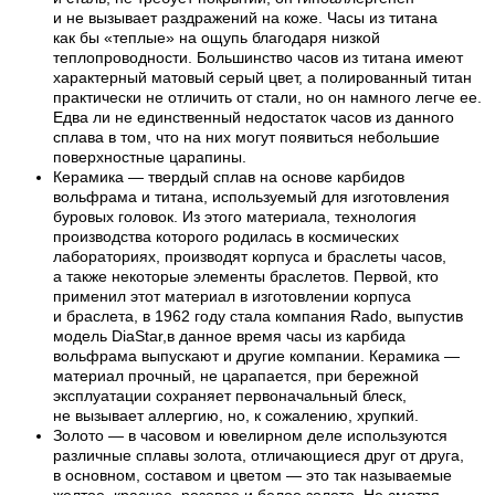
и не вызывает раздражений на коже. Часы из титана
как бы «теплые» на ощупь благодаря низкой
теплопроводности. Большинство часов из титана имеют
характерный матовый серый цвет, а полированный титан
практически не отличить от стали, но он намного легче ее.
Едва ли не единственный недостаток часов из данного
сплава в том, что на них могут появиться небольшие
поверхностные царапины.
Керамика — твердый сплав на основе карбидов
вольфрама и титана, используемый для изготовления
буровых головок. Из этого материала, технология
производства которого родилась в космических
лабораториях, производят корпуса и браслеты часов,
а также некоторые элементы браслетов. Первой, кто
применил этот материал в изготовлении корпуса
и браслета, в 1962 году стала компания Rado, выпустив
модель DiaStar,в данное время часы из карбида
вольфрама выпускают и другие компании. Керамика —
материал прочный, не царапается, при бережной
эксплуатации сохраняет первоначальный блеск,
не вызывает аллергию, но, к сожалению, хрупкий.
Золото — в часовом и ювелирном деле используются
различные сплавы золота, отличающиеся друг от друга,
в основном, составом и цветом — это так называемые
желтое, красное, розовое и белое золото. Не смотря