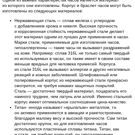
из которого они изготовлены. Корпус и браслет часов могут быть
изготовлены из следующих материалов:
Нержавеющая сталь — сплав железа с углеродом
с добавлением хрома и никеля. Высокая прочность
и коррозионная стойкость нержавеющей стали делают
этот материал одним из лучших для применения в часах.
Марки стали, применяемые для изготовления часов,
гипоаллергенны — такие часы не вызывают раздражений
на коже. Например: сплав 316L не только самый твердый
из используемых в часах, он также имеет в своем составе
меньше вредных для человека примесей. Корпуса
из стали 316L не вызывают аллергии и других негативных
реакций и кожных заболеваний. Шлифованный или
полированный корпус из нержавеющей стали прекрасно
смотрится, не требуя никаких защитных покрытий.
Сталь — достаточно твердый материал, поцарапать его
намного труднее, чем латунь или аллой. Именно стальной
корпус имеет оптимальное соотношение цена-качество.
Титан- иногда называют «крылатым» металлом, т.к.
он активно применяется в авиации и ракетостроении,
благодаря малому весу и высокой прочности. Сам титан
достаточно хрупок, но для изготовления часов
используются пластичные сплавы титана. Титан, как
и сталь, не требует покрытий, он гипоаллергенен