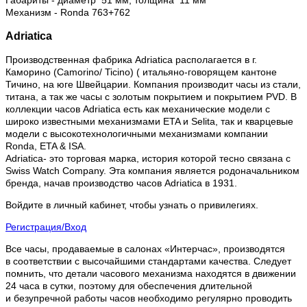
Габариты - диаметр 51 мм, толщина 11 мм
Механизм - Ronda 763+762
Adriatica
Производственная фабрика Adriatica располагается в г.
Каморино (Camorino/ Ticino) ( итальяно-говорящем кантоне
Тичино, на юге Швейцарии. Компания производит часы из стали,
титана, а так же часы с золотым покрытием и покрытием PVD. В
коллекции часов Adriatica есть как механические модели с
широко известными механизмами ETA и Selita, так и кварцевые
модели с высокотехнологичными механизмами компании
Ronda, ETA & ISA.
Adriatica- это торговая марка, история которой тесно связана с
Swiss Watch Company. Эта компания является родоначальником
бренда, начав производство часов Adriatica в 1931.
Войдите в личный кабинет, чтобы узнать о привилегиях.
Регистрация/Вход
Все часы, продаваемые в салонах «Интерчас», производятся
в соответствии с высочайшими стандартами качества. Следует
помнить, что детали часового механизма находятся в движении
24 часа в сутки, поэтому для обеспечения длительной
и безупречной работы часов необходимо регулярно проводить