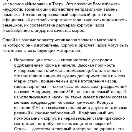
из салонов «Интерчас» в Твери. Это позволит Вам избежать
неудобств, возникающих вследствие неправильной замены
ремешка. Только авторизованный сервисный центр или
официальный дистрибьютор может гарантировать подлинность
ремешков, их соответствие размерам корпуса часов
и соблюдение стандартов качества марок.
Одной из важных характеристик часов является материал
из которого они изготовлены. Корпус и браслет часов могут быть
изготовлены из следующих материалов:
Нержавеющая сталь — сплав железа с углеродом
с добавлением хрома и никеля. Высокая прочность
и коррозионная стойкость нержавеющей стали делают
этот материал одним из лучших для применения в часах.
Марки стали, применяемые для изготовления часов,
гипоаллергенны — такие часы не вызывают раздражений
на коже. Например: сплав 316L не только самый твердый
из используемых в часах, он также имеет в своем составе
меньше вредных для человека примесей. Корпуса
из стали 316L не вызывают аллергии и других негативных
реакций и кожных заболеваний. Шлифованный или
полированный корпус из нержавеющей стали прекрасно
смотрится, не требуя никаких защитных покрытий.
Сталь — достаточно твердый материал, поцарапать его