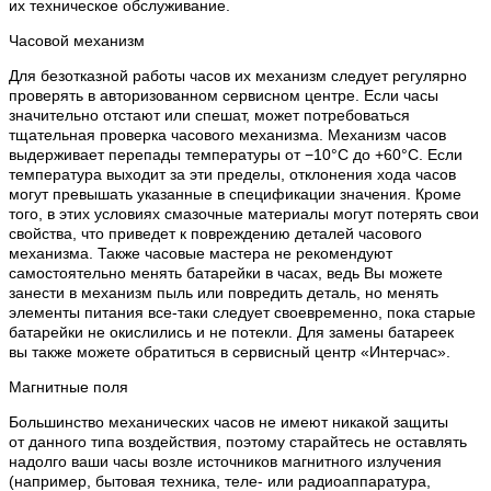
их техническое обслуживание.
Часовой механизм
Для безотказной работы часов их механизм следует регулярно
проверять в авторизованном сервисном центре. Если часы
значительно отстают или спешат, может потребоваться
тщательная проверка часового механизма. Механизм часов
выдерживает перепады температуры от −10°C до +60°C. Если
температура выходит за эти пределы, отклонения хода часов
могут превышать указанные в спецификации значения. Кроме
того, в этих условиях смазочные материалы могут потерять свои
свойства, что приведет к повреждению деталей часового
механизма. Также часовые мастера не рекомендуют
самостоятельно менять батарейки в часах, ведь Вы можете
занести в механизм пыль или повредить деталь, но менять
элементы питания все-таки следует своевременно, пока старые
батарейки не окислились и не потекли. Для замены батареек
вы также можете обратиться в сервисный центр «Интерчас».
Магнитные поля
Большинство механических часов не имеют никакой защиты
от данного типа воздействия, поэтому старайтесь не оставлять
надолго ваши часы возле источников магнитного излучения
(например, бытовая техника, теле- или радиоаппаратура,