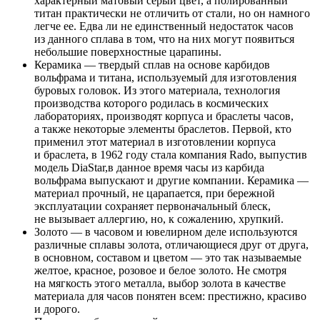
характерный матовый серый цвет, а полированный
титан практически не отличить от стали, но он намного
легче ее. Едва ли не единственный недостаток часов
из данного сплава в том, что на них могут появиться
небольшие поверхностные царапины.
Керамика — твердый сплав на основе карбидов
вольфрама и титана, используемый для изготовления
буровых головок. Из этого материала, технология
производства которого родилась в космических
лабораториях, производят корпуса и браслеты часов,
а также некоторые элементы браслетов. Первой, кто
применил этот материал в изготовлении корпуса
и браслета, в 1962 году стала компания Rado, выпустив
модель DiaStar,в данное время часы из карбида
вольфрама выпускают и другие компании. Керамика —
материал прочный, не царапается, при бережной
эксплуатации сохраняет первоначальный блеск,
не вызывает аллергию, но, к сожалению, хрупкий.
Золото — в часовом и ювелирном деле используются
различные сплавы золота, отличающиеся друг от друга,
в основном, составом и цветом — это так называемые
желтое, красное, розовое и белое золото. Не смотря
на мягкость этого металла, выбор золота в качестве
материала для часов понятен всем: престижно, красиво
и дорого.