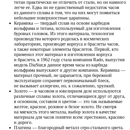
титан практически не отличить от стали, но он намного
легче ее. Едва ли не единственный недостаток часов
из данного сплава в том, что на них могут появиться
небольшие поверхностные царапины.
Керамика — твердый сплав на основе карбидов
вольфрама и титана, используемый для изготовления
буровых головок. Из этого материала, технология
производства которого родилась в космических
лабораториях, производят корпуса и браслеты часов,
а также некоторые элементы браслетов. Первой, кто
применил этот материал в изготовлении корпуса
и браслета, в 1962 году стала компания Rado, выпустив
модель DiaStar,в данное время часы из карбида
вольфрама выпускают и другие компании. Керамика —
материал прочный, не царапается, при бережной
эксплуатации сохраняет первоначальный блеск,
не вызывает аллергию, но, к сожалению, хрупкий.
Золото — в часовом и ювелирном деле используются
различные сплавы золота, отличающиеся друг от друга,
в основном, составом и цветом — это так называемые
желтое, красное, розовое и белое золото. Не смотря
на мягкость этого металла, выбор золота в качестве
материала для часов понятен всем: престижно, красиво
и дорого.
Платина — благородный металл серо-стального цвета.