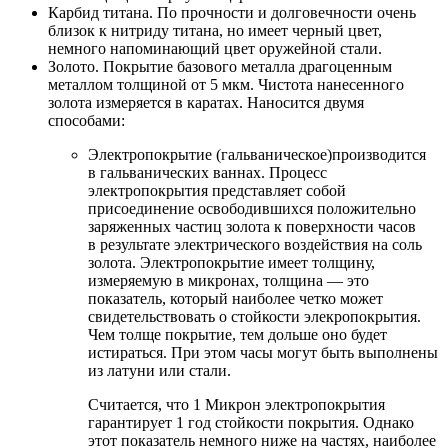
Карбид титана. По прочности и долговечности очень
близок к нитриду титана, но имеет черный цвет,
немного напоминающий цвет оружейной стали.
Золото. Покрытие базового металла драгоценным
металлом толщиной от 5 мкм. Чистота нанесенного
золота измеряется в каратах. Наносится двумя
способами:
Электропокрытие (гальваническое)производится
в гальванических ваннах. Процесс
электропокрытия представляет собой
присоединение освободившихся положительно
заряженных частиц золота к поверхности часов
в результате электрического воздействия на соль
золота. Электропокрытие имеет толщину,
измеряемую в микронах, толщина — это
показатель, который наиболее четко может
свидетельствовать о стойкости элекропокрытия.
Чем толще покрытие, тем дольше оно будет
истираться. При этом часы могут быть выполнены
из латуни или стали.
Считается, что 1 Микрон электропокрытия
гарантирует 1 год стойкости покрытия. Однако
этот показатель немного ниже на частях, наиболее