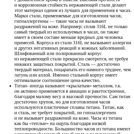
и коррозионная стойкость нержавеющей стали делают
этот материал одним из лучших для применения в часах.
Марки стали, применяемые для изготовления часов,
гипоаллергенны — такие часы не вызывают
раздражений на коже. Например: сплав 316L не только
самый твердый из используемых в часах, он также
имеет в своем составе меньше вредных для человека
примесей. Корпуса из стали 316L не вызывают аллергии
и других негативных реакций и кожных заболеваний.
Шлифованный или полированный корпус
из нержавеющей стали прекрасно смотрится, не требуя
никаких защитных покрытий. Сталь — достаточно
твердый материал, поцарапать его намного труднее, чем
латунь или аллой. Именно стальной корпус имеет
оптимальное соотношение цена-качество.
Титан- иногда называют «крылатым» металлом, т.к.
он активно применяется в авиации и ракетостроении,
благодаря малому весу и высокой прочности. Сам титан
достаточно хрупок, но для изготовления часов
используются пластичные сплавы титана. Титан, как
и сталь, не требует покрытий, он гипоаллергенен
и не вызывает раздражений на коже. Часы из титана
как бы «теплые» на ощупь благодаря низкой
теплопроводности. Большинство часов из титана имеют