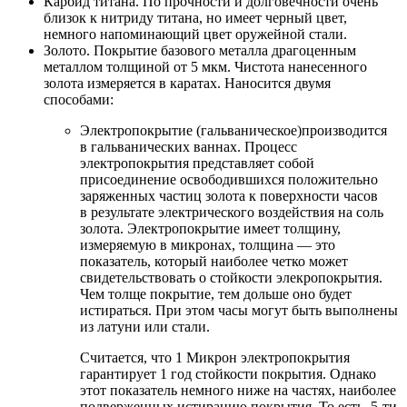
Карбид титана. По прочности и долговечности очень
близок к нитриду титана, но имеет черный цвет,
немного напоминающий цвет оружейной стали.
Золото. Покрытие базового металла драгоценным
металлом толщиной от 5 мкм. Чистота нанесенного
золота измеряется в каратах. Наносится двумя
способами:
Электропокрытие (гальваническое)производится
в гальванических ваннах. Процесс
электропокрытия представляет собой
присоединение освободившихся положительно
заряженных частиц золота к поверхности часов
в результате электрического воздействия на соль
золота. Электропокрытие имеет толщину,
измеряемую в микронах, толщина — это
показатель, который наиболее четко может
свидетельствовать о стойкости элекропокрытия.
Чем толще покрытие, тем дольше оно будет
истираться. При этом часы могут быть выполнены
из латуни или стали.
Считается, что 1 Микрон электропокрытия
гарантирует 1 год стойкости покрытия. Однако
этот показатель немного ниже на частях, наиболее
подверженных истиранию покрытия. То есть, 5-ти