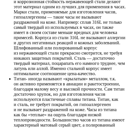
и коррозионная стойкость нержавеющей стали делают
этот материал одним из лучших для применения в часах.
Марки стали, применяемые для изготовления часов,
гипоаллергенны — такие часы не вызывают
раздражений на коже. Например: сплав 316L не только
самый твердый из используемых в часах, он также
имеет в своем составе меньше вредных для человека
примесей. Корпуса из стали 316L не вызывают аллергии
и других негативных реакций и кожных заболеваний.
Шлифованный или полированный корпус
из нержавеющей стали прекрасно смотрится, не требуя
никаких защитных покрытий. Сталь — достаточно
твердый материал, поцарапать его намного труднее, чем
латунь или аллой. Именно стальной корпус имеет
оптимальное соотношение цена-качество.
Титан- иногда называют «крылатым» металлом, т.к.
он активно применяется в авиации и ракетостроении,
благодаря малому весу и высокой прочности. Сам титан
достаточно хрупок, но для изготовления часов
используются пластичные сплавы титана. Титан, как
и сталь, не требует покрытий, он гипоаллергенен
и не вызывает раздражений на коже. Часы из титана
как бы «теплые» на ощупь благодаря низкой
теплопроводности. Большинство часов из титана имеют
характерный матовый серый цвет, а полированный