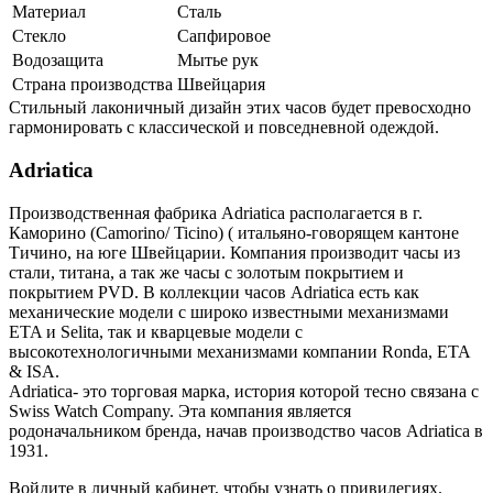
Материал
Сталь
Стекло
Сапфировое
Водозащита
Мытье рук
Страна производства
Швейцария
Стильный лаконичный дизайн этих часов будет превосходно
гармонировать с классической и повседневной одеждой.
Adriatica
Производственная фабрика Adriatica располагается в г.
Каморино (Camorino/ Ticino) ( итальяно-говорящем кантоне
Тичино, на юге Швейцарии. Компания производит часы из
стали, титана, а так же часы с золотым покрытием и
покрытием PVD. В коллекции часов Adriatica есть как
механические модели с широко известными механизмами
ETA и Selita, так и кварцевые модели с
высокотехнологичными механизмами компании Ronda, ETA
& ISA.
Adriatica- это торговая марка, история которой тесно связана с
Swiss Watch Company. Эта компания является
родоначальником бренда, начав производство часов Adriatica в
1931.
Войдите в личный кабинет, чтобы узнать о привилегиях.