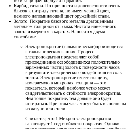
но и защищает корпус от царапин.
Карбид титана. По прочности и долговечности очень
близок к нитриду титана, но имеет черный цвет,
немного напоминающий цвет оружейной стали.
Золото. Покрытие базового металла драгоценным
металлом толщиной от 5 мкм. Чистота нанесенного
золота измеряется в каратах. Наносится двумя
способами:
Электропокрытие (гальваническое)производится
в гальванических ваннах. Процесс
электропокрытия представляет собой
присоединение освободившихся положительно
заряженных частиц золота к поверхности часов
в результате электрического воздействия на соль
золота. Электропокрытие имеет толщину,
измеряемую в микронах, толщина — это
показатель, который наиболее четко может
свидетельствовать о стойкости элекропокрытия.
Чем толще покрытие, тем дольше оно будет
истираться. При этом часы могут быть выполнены
из латуни или стали.
Считается, что 1 Микрон электропокрытия
гарантирует 1 год стойкости покрытия. Однако
этот показатель немного ниже на частях, наиболее