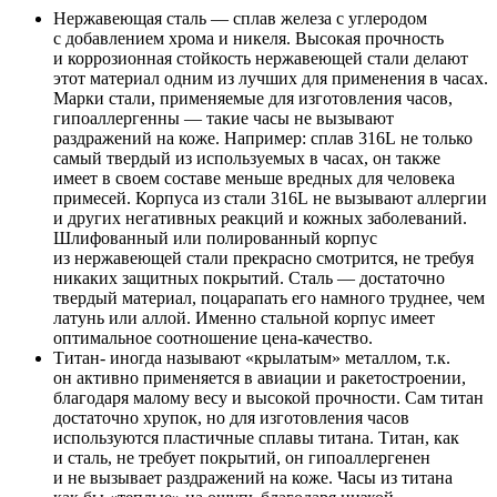
Нержавеющая сталь — сплав железа с углеродом
с добавлением хрома и никеля. Высокая прочность
и коррозионная стойкость нержавеющей стали делают
этот материал одним из лучших для применения в часах.
Марки стали, применяемые для изготовления часов,
гипоаллергенны — такие часы не вызывают
раздражений на коже. Например: сплав 316L не только
самый твердый из используемых в часах, он также
имеет в своем составе меньше вредных для человека
примесей. Корпуса из стали 316L не вызывают аллергии
и других негативных реакций и кожных заболеваний.
Шлифованный или полированный корпус
из нержавеющей стали прекрасно смотрится, не требуя
никаких защитных покрытий. Сталь — достаточно
твердый материал, поцарапать его намного труднее, чем
латунь или аллой. Именно стальной корпус имеет
оптимальное соотношение цена-качество.
Титан- иногда называют «крылатым» металлом, т.к.
он активно применяется в авиации и ракетостроении,
благодаря малому весу и высокой прочности. Сам титан
достаточно хрупок, но для изготовления часов
используются пластичные сплавы титана. Титан, как
и сталь, не требует покрытий, он гипоаллергенен
и не вызывает раздражений на коже. Часы из титана