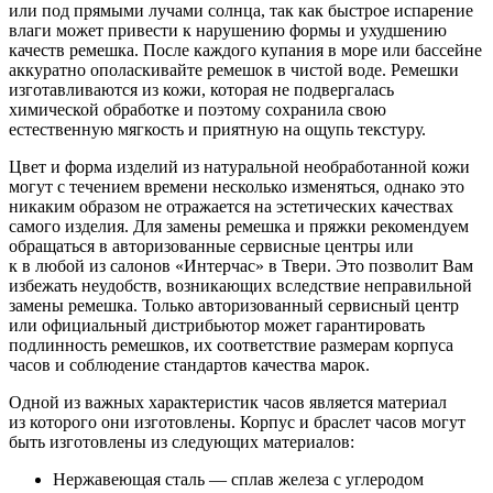
или под прямыми лучами солнца, так как быстрое испарение
влаги может привести к нарушению формы и ухудшению
качеств ремешка. После каждого купания в море или бассейне
аккуратно ополаскивайте ремешок в чистой воде. Ремешки
изготавливаются из кожи, которая не подвергалась
химической обработке и поэтому сохранила свою
естественную мягкость и приятную на ощупь текстуру.
Цвет и форма изделий из натуральной необработанной кожи
могут с течением времени несколько изменяться, однако это
никаким образом не отражается на эстетических качествах
самого изделия. Для замены ремешка и пряжки рекомендуем
обращаться в авторизованные сервисные центры или
к в любой из салонов «Интерчас» в Твери. Это позволит Вам
избежать неудобств, возникающих вследствие неправильной
замены ремешка. Только авторизованный сервисный центр
или официальный дистрибьютор может гарантировать
подлинность ремешков, их соответствие размерам корпуса
часов и соблюдение стандартов качества марок.
Одной из важных характеристик часов является материал
из которого они изготовлены. Корпус и браслет часов могут
быть изготовлены из следующих материалов:
Нержавеющая сталь — сплав железа с углеродом