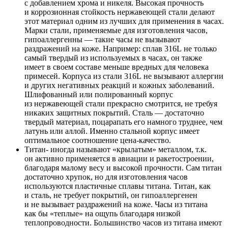
с добавлением хрома и никеля. Высокая прочность
и коррозионная стойкость нержавеющей стали делают
этот материал одним из лучших для применения в часах.
Марки стали, применяемые для изготовления часов,
гипоаллергенны — такие часы не вызывают
раздражений на коже. Например: сплав 316L не только
самый твердый из используемых в часах, он также
имеет в своем составе меньше вредных для человека
примесей. Корпуса из стали 316L не вызывают аллергии
и других негативных реакций и кожных заболеваний.
Шлифованный или полированный корпус
из нержавеющей стали прекрасно смотрится, не требуя
никаких защитных покрытий. Сталь — достаточно
твердый материал, поцарапать его намного труднее, чем
латунь или аллой. Именно стальной корпус имеет
оптимальное соотношение цена-качество.
Титан- иногда называют «крылатым» металлом, т.к.
он активно применяется в авиации и ракетостроении,
благодаря малому весу и высокой прочности. Сам титан
достаточно хрупок, но для изготовления часов
используются пластичные сплавы титана. Титан, как
и сталь, не требует покрытий, он гипоаллергенен
и не вызывает раздражений на коже. Часы из титана
как бы «теплые» на ощупь благодаря низкой
теплопроводности. Большинство часов из титана имеют