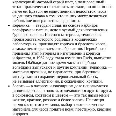
характерный матовый серый цвет, а полированный
титан практически не отличить от стали, но он намного
легче ее. Едва ли не единственный недостаток часов
из данного сплава в том, что на них могут появиться
небольшие поверхностные царапины.
Керамика — твердый сплав на основе карбидов
вольфрама и титана, используемый для изготовления
буровых головок. Из этого материала, технология
производства которого родилась в космических
лабораториях, производят корпуса и браслеты часов,
а также некоторые элементы браслетов. Первой, кто
применил этот материал в изготовлении корпуса
и браслета, в 1962 году стала компания Rado, выпустив
модель DiaStar,в данное время часы из карбида
вольфрама выпускают и другие компании. Керамика —
материал прочный, не царапается, при бережной
эксплуатации сохраняет первоначальный блеск,
не вызывает аллергию, но, к сожалению, хрупкий.
Золото — в часовом и ювелирном деле используются
различные сплавы золота, отличающиеся друг от друга,
в основном, составом и цветом — это так называемые
желтое, красное, розовое и белое золото. Не смотря
на мягкость этого металла, выбор золота в качестве
материала для часов понятен всем: престижно, красиво
и дорого.