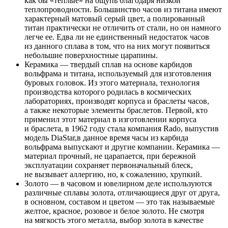
как бы «теплые» на ощупь благодаря низкой
теплопроводности. Большинство часов из титана имеют
характерный матовый серый цвет, а полированный
титан практически не отличить от стали, но он намного
легче ее. Едва ли не единственный недостаток часов
из данного сплава в том, что на них могут появиться
небольшие поверхностные царапины.
Керамика — твердый сплав на основе карбидов
вольфрама и титана, используемый для изготовления
буровых головок. Из этого материала, технология
производства которого родилась в космических
лабораториях, производят корпуса и браслеты часов,
а также некоторые элементы браслетов. Первой, кто
применил этот материал в изготовлении корпуса
и браслета, в 1962 году стала компания Rado, выпустив
модель DiaStar,в данное время часы из карбида
вольфрама выпускают и другие компании. Керамика —
материал прочный, не царапается, при бережной
эксплуатации сохраняет первоначальный блеск,
не вызывает аллергию, но, к сожалению, хрупкий.
Золото — в часовом и ювелирном деле используются
различные сплавы золота, отличающиеся друг от друга,
в основном, составом и цветом — это так называемые
желтое, красное, розовое и белое золото. Не смотря
на мягкость этого металла, выбор золота в качестве