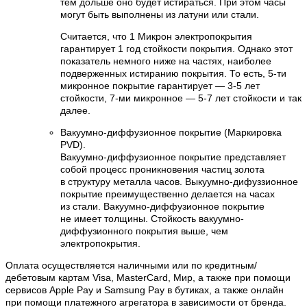
тем дольше оно будет истираться. При этом часы
могут быть выполнены из латуни или стали.
Считается, что 1 Микрон электропокрытия
гарантирует 1 год стойкости покрытия. Однако этот
показатель немного ниже на частях, наиболее
подверженных истиранию покрытия. То есть, 5-ти
микронное покрытие гарантирует — 3-5 лет
стойкости, 7-ми микронное — 5-7 лет стойкости и так
далее.
Вакуумно-диффузионное покрытие (Маркировка
PVD).
Вакуумно-диффузионное покрытие представляет
собой процесс проникновения частиц золота
в структуру металла часов. Выкуумно-дифуззионное
покрытие преимущественно делается на часах
из стали. Вакуумно-диффузионное покрытие
не имеет толщины. Стойкость вакуумно-
диффузионного покрытия выше, чем
электропокрытия.
Оплата осуществляется наличными или по кредитным/
дебетовым картам Visa, MasterCard, Мир, а также при помощи
сервисов Apple Pay и Samsung Pay в бутиках, а также онлайн
при помощи платежного агрегатора в зависимости от бренда.