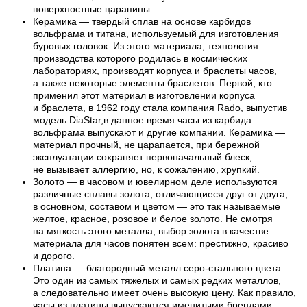
поверхностные царапины.
Керамика — твердый сплав на основе карбидов
вольфрама и титана, используемый для изготовления
буровых головок. Из этого материала, технология
производства которого родилась в космических
лабораториях, производят корпуса и браслеты часов,
а также некоторые элементы браслетов. Первой, кто
применил этот материал в изготовлении корпуса
и браслета, в 1962 году стала компания Rado, выпустив
модель DiaStar,в данное время часы из карбида
вольфрама выпускают и другие компании. Керамика —
материал прочный, не царапается, при бережной
эксплуатации сохраняет первоначальный блеск,
не вызывает аллергию, но, к сожалению, хрупкий.
Золото — в часовом и ювелирном деле используются
различные сплавы золота, отличающиеся друг от друга,
в основном, составом и цветом — это так называемые
желтое, красное, розовое и белое золото. Не смотря
на мягкость этого металла, выбор золота в качестве
материала для часов понятен всем: престижно, красиво
и дорого.
Платина — благородный металл серо-стального цвета.
Это один из самых тяжелых и самых редких металлов,
а следовательно имеет очень высокую цену. Как правило,
часы из платины выпускаются именитыми брендами