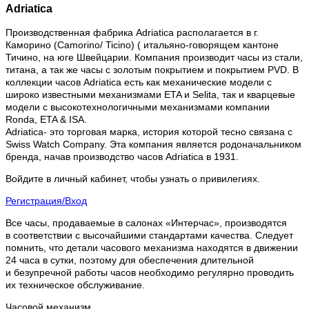
Adriatica
Производственная фабрика Adriatica располагается в г.
Каморино (Camorino/ Ticino) ( итальяно-говорящем кантоне
Тичино, на юге Швейцарии. Компания производит часы из стали,
титана, а так же часы с золотым покрытием и покрытием PVD. В
коллекции часов Adriatica есть как механические модели с
широко известными механизмами ETA и Selita, так и кварцевые
модели с высокотехнологичными механизмами компании
Ronda, ETA & ISA.
Adriatica- это торговая марка, история которой тесно связана с
Swiss Watch Company. Эта компания является родоначальником
бренда, начав производство часов Adriatica в 1931.
Войдите в личный кабинет, чтобы узнать о привилегиях.
Регистрация/Вход
Все часы, продаваемые в салонах «Интерчас», производятся
в соответствии с высочайшими стандартами качества. Следует
помнить, что детали часового механизма находятся в движении
24 часа в сутки, поэтому для обеспечения длительной
и безупречной работы часов необходимо регулярно проводить
их техническое обслуживание.
Часовой механизм