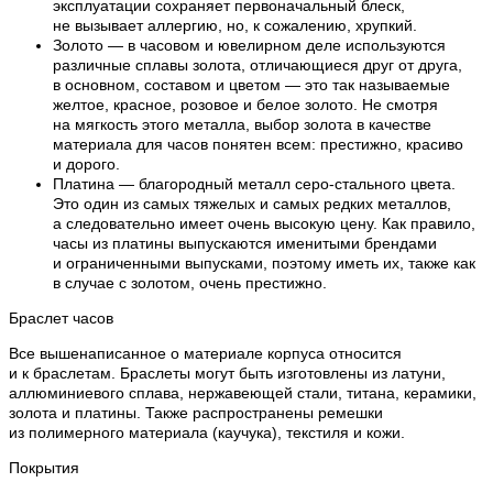
эксплуатации сохраняет первоначальный блеск,
не вызывает аллергию, но, к сожалению, хрупкий.
Золото — в часовом и ювелирном деле используются
различные сплавы золота, отличающиеся друг от друга,
в основном, составом и цветом — это так называемые
желтое, красное, розовое и белое золото. Не смотря
на мягкость этого металла, выбор золота в качестве
материала для часов понятен всем: престижно, красиво
и дорого.
Платина — благородный металл серо-стального цвета.
Это один из самых тяжелых и самых редких металлов,
а следовательно имеет очень высокую цену. Как правило,
часы из платины выпускаются именитыми брендами
и ограниченными выпусками, поэтому иметь их, также как
в случае с золотом, очень престижно.
Браслет часов
Все вышенаписанное о материале корпуса относится
и к браслетам. Браслеты могут быть изготовлены из латуни,
аллюминиевого сплава, нержавеющей стали, титана, керамики,
золота и платины. Также распространены ремешки
из полимерного материала (каучука), текстиля и кожи.
Покрытия