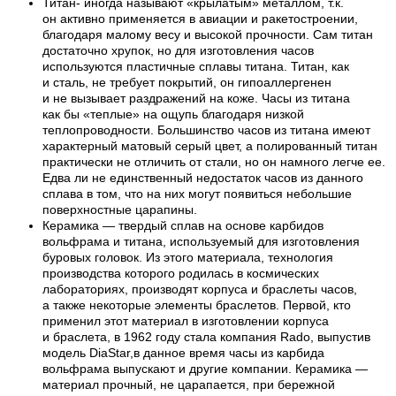
Титан- иногда называют «крылатым» металлом, т.к.
он активно применяется в авиации и ракетостроении,
благодаря малому весу и высокой прочности. Сам титан
достаточно хрупок, но для изготовления часов
используются пластичные сплавы титана. Титан, как
и сталь, не требует покрытий, он гипоаллергенен
и не вызывает раздражений на коже. Часы из титана
как бы «теплые» на ощупь благодаря низкой
теплопроводности. Большинство часов из титана имеют
характерный матовый серый цвет, а полированный титан
практически не отличить от стали, но он намного легче ее.
Едва ли не единственный недостаток часов из данного
сплава в том, что на них могут появиться небольшие
поверхностные царапины.
Керамика — твердый сплав на основе карбидов
вольфрама и титана, используемый для изготовления
буровых головок. Из этого материала, технология
производства которого родилась в космических
лабораториях, производят корпуса и браслеты часов,
а также некоторые элементы браслетов. Первой, кто
применил этот материал в изготовлении корпуса
и браслета, в 1962 году стала компания Rado, выпустив
модель DiaStar,в данное время часы из карбида
вольфрама выпускают и другие компании. Керамика —
материал прочный, не царапается, при бережной