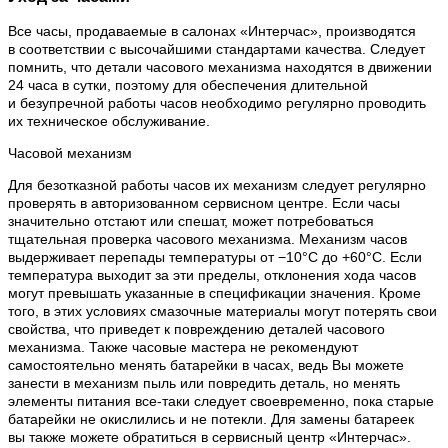
Все часы, продаваемые в салонах «Интерчас», производятся
в соответствии с высочайшими стандартами качества. Следует
помнить, что детали часового механизма находятся в движении
24 часа в сутки, поэтому для обеспечения длительной
и безупречной работы часов необходимо регулярно проводить
их техническое обслуживание.
Часовой механизм
Для безотказной работы часов их механизм следует регулярно
проверять в авторизованном сервисном центре. Если часы
значительно отстают или спешат, может потребоваться
тщательная проверка часового механизма. Механизм часов
выдерживает перепады температуры от −10°C до +60°C. Если
температура выходит за эти пределы, отклонения хода часов
могут превышать указанные в спецификации значения. Кроме
того, в этих условиях смазочные материалы могут потерять свои
свойства, что приведет к повреждению деталей часового
механизма. Также часовые мастера не рекомендуют
самостоятельно менять батарейки в часах, ведь Вы можете
занести в механизм пыль или повредить деталь, но менять
элементы питания все-таки следует своевременно, пока старые
батарейки не окислились и не потекли. Для замены батареек
вы также можете обратиться в сервисный центр «Интерчас».