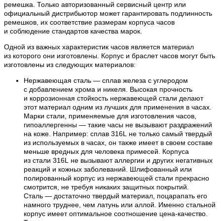
ремешка. Только авторизованный сервисный центр или
официальный дистрибьютор может гарантировать подлинность
ремешков, их соответствие размерам корпуса часов
и соблюдение стандартов качества марок.
Одной из важных характеристик часов является материал
из которого они изготовлены. Корпус и браслет часов могут быть
изготовлены из следующих материалов:
Нержавеющая сталь — сплав железа с углеродом
с добавлением хрома и никеля. Высокая прочность
и коррозионная стойкость нержавеющей стали делают
этот материал одним из лучших для применения в часах.
Марки стали, применяемые для изготовления часов,
гипоаллергенны — такие часы не вызывают раздражений
на коже. Например: сплав 316L не только самый твердый
из используемых в часах, он также имеет в своем составе
меньше вредных для человека примесей. Корпуса
из стали 316L не вызывают аллергии и других негативных
реакций и кожных заболеваний. Шлифованный или
полированный корпус из нержавеющей стали прекрасно
смотрится, не требуя никаких защитных покрытий.
Сталь — достаточно твердый материал, поцарапать его
намного труднее, чем латунь или аллой. Именно стальной
корпус имеет оптимальное соотношение цена-качество.