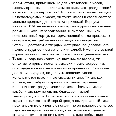
Марки стали, применяемые для изготовления часов,
гипоаллергенны — такие часы не вызывают раздражений
на коже. Например: сплав 316L не только самый твердый
из используемых в часах, он также имеет в своем составе
меньше вредных для человека примесей. Корпуса
из стали 316L не вызывают аллергии и других негативных
реакций и кожных заболеваний. Шлифованный или
полированный корпус из нержавеющей стали прекрасно
смотрится, не требуя никаких защитных покрытий.
Сталь — достаточно твердый материал, поцарапать его
намного труднее, чем латунь или аллой. Именно стальной
корпус имеет оптимальное соотношение цена-качество.
Титан- иногда называют «крылатым» металлом, т.к.
он активно применяется в авиации и ракетостроении,
благодаря малому весу и высокой прочности. Сам титан
достаточно хрупок, но для изготовления часов
используются пластичные сплавы титана. Титан, как
и сталь, не требует покрытий, он гипоаллергенен
и не вызывает раздражений на коже. Часы из титана
как бы «теплые» на ощупь благодаря низкой
теплопроводности. Большинство часов из титана имеют
характерный матовый серый цвет, а полированный титан
практически не отличить от стали, но он намного легче ее.
Едва ли не единственный недостаток часов из данного
сплава в том, что на них могут появиться небольшие