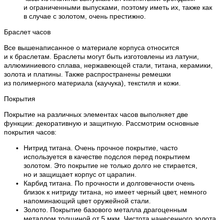
и ограниченными выпусками, поэтому иметь их, также как
в случае с золотом, очень престижно.
Браслет часов
Все вышенаписанное о материале корпуса относится
и к браслетам. Браслеты могут быть изготовлены из латуни,
аллюминиевого сплава, нержавеющей стали, титана, керамики,
золота и платины. Также распространены ремешки
из полимерного материала (каучука), текстиля и кожи.
Покрытия
Покрытие на различных элементах часов выполняет две
функции: декоративную и защитную. Рассмотрим основные
покрытия часов:
Нитрид титана. Очень прочное покрытие, часто
используется в качестве подслоя перед покрытием
золотом. Это покрытие не только долго не стирается,
но и защищает корпус от царапин.
Карбид титана. По прочности и долговечности очень
близок к нитриду титана, но имеет черный цвет, немного
напоминающий цвет оружейной стали.
Золото. Покрытие базового металла драгоценным
металлом толщиной от 5 мкм. Чистота нанесенного золота