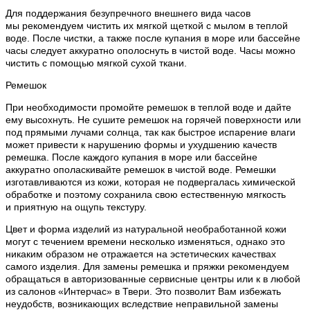
Для поддержания безупречного внешнего вида часов
мы рекомендуем чистить их мягкой щеткой с мылом в теплой
воде. После чистки, а также после купания в море или бассейне
часы следует аккуратно ополоснуть в чистой воде. Часы можно
чистить с помощью мягкой сухой ткани.
Ремешок
При необходимости промойте ремешок в теплой воде и дайте
ему высохнуть. Не сушите ремешок на горячей поверхности или
под прямыми лучами солнца, так как быстрое испарение влаги
может привести к нарушению формы и ухудшению качеств
ремешка. После каждого купания в море или бассейне
аккуратно ополаскивайте ремешок в чистой воде. Ремешки
изготавливаются из кожи, которая не подвергалась химической
обработке и поэтому сохранила свою естественную мягкость
и приятную на ощупь текстуру.
Цвет и форма изделий из натуральной необработанной кожи
могут с течением времени несколько изменяться, однако это
никаким образом не отражается на эстетических качествах
самого изделия. Для замены ремешка и пряжки рекомендуем
обращаться в авторизованные сервисные центры или к в любой
из салонов «Интерчас» в Твери. Это позволит Вам избежать
неудобств, возникающих вследствие неправильной замены