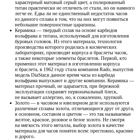
характерный матовый серый цвет, а полированный
титан практически не отличить от стали, но он намного
легче ее. Едва ли не единственный недостаток часов
из данного сплава в том, что на них могут появиться
небольшие поверхностные царапины.
Керамика — твердый сплав на основе карбидов
вольфрама и титана, используемый для изготовления
буровых головок. Из этого материала, технология
производства которого родилась в космических
лабораториях, производят корпуса и браслеты часов,
а также некоторые элементы браслетов. Первой, кто
применил этот материал в изготовлении корпуса
и браслета, в 1962 году стала компания Rado, выпустив
модель DiaStar,в данное время часы из карбида
вольфрама выпускают и другие компании. Керамика —
материал прочный, не царапается, при бережной
эксплуатации сохраняет первоначальный блеск,
не вызывает аллергию, но, к сожалению, хрупкий.
Золото — в часовом и ювелирном деле используются
различные сплавы золота, отличающиеся друг от друга,
в основном, составом и цветом — это так называемые
желтое, красное, розовое и белое золото. Не смотря
на мягкость этого металла, выбор золота в качестве
материала для часов понятен всем: престижно, красиво
и дорого.