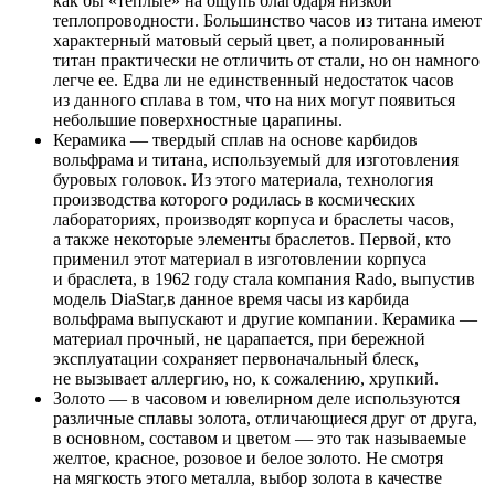
как бы «теплые» на ощупь благодаря низкой
теплопроводности. Большинство часов из титана имеют
характерный матовый серый цвет, а полированный
титан практически не отличить от стали, но он намного
легче ее. Едва ли не единственный недостаток часов
из данного сплава в том, что на них могут появиться
небольшие поверхностные царапины.
Керамика — твердый сплав на основе карбидов
вольфрама и титана, используемый для изготовления
буровых головок. Из этого материала, технология
производства которого родилась в космических
лабораториях, производят корпуса и браслеты часов,
а также некоторые элементы браслетов. Первой, кто
применил этот материал в изготовлении корпуса
и браслета, в 1962 году стала компания Rado, выпустив
модель DiaStar,в данное время часы из карбида
вольфрама выпускают и другие компании. Керамика —
материал прочный, не царапается, при бережной
эксплуатации сохраняет первоначальный блеск,
не вызывает аллергию, но, к сожалению, хрупкий.
Золото — в часовом и ювелирном деле используются
различные сплавы золота, отличающиеся друг от друга,
в основном, составом и цветом — это так называемые
желтое, красное, розовое и белое золото. Не смотря
на мягкость этого металла, выбор золота в качестве