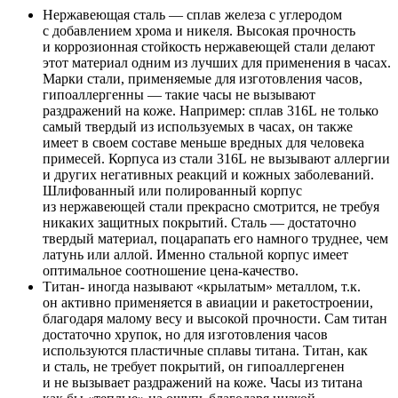
Нержавеющая сталь — сплав железа с углеродом
с добавлением хрома и никеля. Высокая прочность
и коррозионная стойкость нержавеющей стали делают
этот материал одним из лучших для применения в часах.
Марки стали, применяемые для изготовления часов,
гипоаллергенны — такие часы не вызывают
раздражений на коже. Например: сплав 316L не только
самый твердый из используемых в часах, он также
имеет в своем составе меньше вредных для человека
примесей. Корпуса из стали 316L не вызывают аллергии
и других негативных реакций и кожных заболеваний.
Шлифованный или полированный корпус
из нержавеющей стали прекрасно смотрится, не требуя
никаких защитных покрытий. Сталь — достаточно
твердый материал, поцарапать его намного труднее, чем
латунь или аллой. Именно стальной корпус имеет
оптимальное соотношение цена-качество.
Титан- иногда называют «крылатым» металлом, т.к.
он активно применяется в авиации и ракетостроении,
благодаря малому весу и высокой прочности. Сам титан
достаточно хрупок, но для изготовления часов
используются пластичные сплавы титана. Титан, как
и сталь, не требует покрытий, он гипоаллергенен
и не вызывает раздражений на коже. Часы из титана