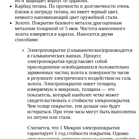
но и защищает корпус от царапин.
Карбид титана. По прочности и долговечности очень
близок к нитриду титана, но имеет черный цвет,
немного напоминающий цвет оружейной стали.
Золото. Покрытие базового металла драгоценным
металлом толщиной от 5 мкм. Чистота нанесенного
золота измеряется в каратах. Наносится двумя
способами:
Электропокрытие (гальваническое)производится
в гальванических ваннах. Процесс
электропокрытия представляет собой
присоединение освободившихся положительно
заряженных частиц золота к поверхности часов
в результате электрического воздействия на соль
золота. Электропокрытие имеет толщину,
измеряемую в микронах, толщина — это
показатель, который наиболее четко может
свидетельствовать о стойкости элекропокрытия.
Чем толще покрытие, тем дольше оно будет
истираться. При этом часы могут быть выполнены
из латуни или стали.
Считается, что 1 Микрон электропокрытия
гарантирует 1 год стойкости покрытия. Однако
этот показатель немного ниже на частях, наиболее