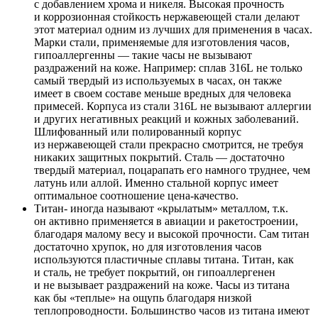
с добавлением хрома и никеля. Высокая прочность
и коррозионная стойкость нержавеющей стали делают
этот материал одним из лучших для применения в часах.
Марки стали, применяемые для изготовления часов,
гипоаллергенны — такие часы не вызывают
раздражений на коже. Например: сплав 316L не только
самый твердый из используемых в часах, он также
имеет в своем составе меньше вредных для человека
примесей. Корпуса из стали 316L не вызывают аллергии
и других негативных реакций и кожных заболеваний.
Шлифованный или полированный корпус
из нержавеющей стали прекрасно смотрится, не требуя
никаких защитных покрытий. Сталь — достаточно
твердый материал, поцарапать его намного труднее, чем
латунь или аллой. Именно стальной корпус имеет
оптимальное соотношение цена-качество.
Титан- иногда называют «крылатым» металлом, т.к.
он активно применяется в авиации и ракетостроении,
благодаря малому весу и высокой прочности. Сам титан
достаточно хрупок, но для изготовления часов
используются пластичные сплавы титана. Титан, как
и сталь, не требует покрытий, он гипоаллергенен
и не вызывает раздражений на коже. Часы из титана
как бы «теплые» на ощупь благодаря низкой
теплопроводности. Большинство часов из титана имеют