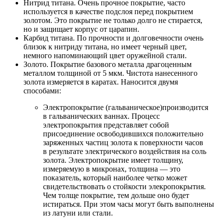
Нитрид титана. Очень прочное покрытие, часто
используется в качестве подслоя перед покрытием
золотом. Это покрытие не только долго не стирается,
но и защищает корпус от царапин.
Карбид титана. По прочности и долговечности очень
близок к нитриду титана, но имеет черный цвет,
немного напоминающий цвет оружейной стали.
Золото. Покрытие базового металла драгоценным
металлом толщиной от 5 мкм. Чистота нанесенного
золота измеряется в каратах. Наносится двумя
способами:
Электропокрытие (гальваническое)производится
в гальванических ваннах. Процесс
электропокрытия представляет собой
присоединение освободившихся положительно
заряженных частиц золота к поверхности часов
в результате электрического воздействия на соль
золота. Электропокрытие имеет толщину,
измеряемую в микронах, толщина — это
показатель, который наиболее четко может
свидетельствовать о стойкости элекропокрытия.
Чем толще покрытие, тем дольше оно будет
истираться. При этом часы могут быть выполнены
из латуни или стали.