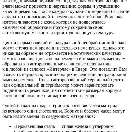
или под прямыми лучами солнца, так как быстрое испарение
влаги может привести к нарушению формы и ухудшению
качеств ремешка. После каждого купания в море или бассейне
аккуратно ополаскивайте ремешок в чистой воде. Ремешки
изготавливаются из кожи, которая не подвергалась
химической обработке и поэтому сохранила свою
естественную мягкость и приятную на ощупь текстуру.
Цвет и форма изделий из натуральной необработанной кожи
могут с течением времени несколько изменяться, однако это
никаким образом не отражается на эстетических качествах
самого изделия. Для замены ремешка и пряжки рекомендуем
обращаться в авторизованные сервисные центры или
к в любой из салонов «Интерчас» в Твери. Это позволит Вам
избежать неудобств, возникающих вследствие неправильной
замены ремешка. Только авторизованный сервисный центр
или официальный дистрибьютор может гарантировать
подлинность ремешков, их соответствие размерам корпуса
часов и соблюдение стандартов качества марок.
Одной из важных характеристик часов является материал
из которого они изготовлены. Корпус и браслет часов могут
быть изготовлены из следующих материалов:
Нержавеющая сталь — сплав железа с углеродом
с добавлением хрома и никеля. Высокая прочность