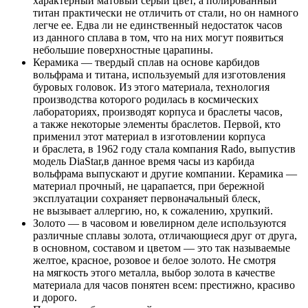
характерный матовый серый цвет, а полированный
титан практически не отличить от стали, но он намного
легче ее. Едва ли не единственный недостаток часов
из данного сплава в том, что на них могут появиться
небольшие поверхностные царапины.
Керамика — твердый сплав на основе карбидов
вольфрама и титана, используемый для изготовления
буровых головок. Из этого материала, технология
производства которого родилась в космических
лабораториях, производят корпуса и браслеты часов,
а также некоторые элементы браслетов. Первой, кто
применил этот материал в изготовлении корпуса
и браслета, в 1962 году стала компания Rado, выпустив
модель DiaStar,в данное время часы из карбида
вольфрама выпускают и другие компании. Керамика —
материал прочный, не царапается, при бережной
эксплуатации сохраняет первоначальный блеск,
не вызывает аллергию, но, к сожалению, хрупкий.
Золото — в часовом и ювелирном деле используются
различные сплавы золота, отличающиеся друг от друга,
в основном, составом и цветом — это так называемые
желтое, красное, розовое и белое золото. Не смотря
на мягкость этого металла, выбор золота в качестве
материала для часов понятен всем: престижно, красиво
и дорого.