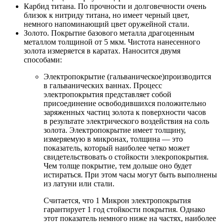
Карбид титана. По прочности и долговечности очень
близок к нитриду титана, но имеет черный цвет,
немного напоминающий цвет оружейной стали.
Золото. Покрытие базового металла драгоценным
металлом толщиной от 5 мкм. Чистота нанесенного
золота измеряется в каратах. Наносится двумя
способами:
Электропокрытие (гальваническое)производится
в гальванических ваннах. Процесс
электропокрытия представляет собой
присоединение освободившихся положительно
заряженных частиц золота к поверхности часов
в результате электрического воздействия на соль
золота. Электропокрытие имеет толщину,
измеряемую в микронах, толщина — это
показатель, который наиболее четко может
свидетельствовать о стойкости элекропокрытия.
Чем толще покрытие, тем дольше оно будет
истираться. При этом часы могут быть выполнены
из латуни или стали.
Считается, что 1 Микрон электропокрытия
гарантирует 1 год стойкости покрытия. Однако
этот показатель немного ниже на частях, наиболее