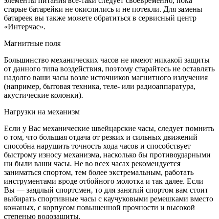
элементы питания все-таки следует своевременно, пока
старые батарейки не окислились и не потекли. Для замены
батареек вы также можете обратиться в сервисный центр
«Интерчас».
Магнитные поля
Большинство механических часов не имеют никакой защиты
от данного типа воздействия, поэтому старайтесь не оставлять
надолго ваши часы возле источников магнитного излучения
(например, бытовая техника, теле- или радиоаппаратура,
акустические колонки).
Нагрузки на механизм
Если у Вас механические швейцарские часы, следует помнить
о том, что большая отдача от резких и сильных движений
способна нарушить точность хода часов и способствует
быстрому износу механизма, насколько бы противоударными
ни были ваши часы. Не во всех часах рекомендуется
заниматься спортом, тем более экстремальным, работать
инструментами вроде отбойного молотка и так далее. Если
Вы — заядлый спортсмен, то для занятий спортом вам стоит
выбирать спортивные часы с каучуковыми ремешками вместо
кожаных, с корпусом повышенной прочности и высокой
степенью водозащиты.