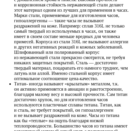
и коррозионная стойкость нержавеющей стали делают
этот материал одним из лучших для применения в часах.
Марки стали, применяемые для изготовления часов,
гипоаллергенны — такие часы не вызывают
раздражений на коже. Например: сплав 316L не только
самый твердый из используемых в часах, он также
имеет в своем составе меньше вредных для человека
примесей. Корпуса из стали 316L не вызывают аллергии
и других негативных реакций и кожных заболеваний.
Шлифованный или полированный корпус
из нержавеющей стали прекрасно смотрится, не требуя
никаких защитных покрытий. Сталь — достаточно
твердый материал, поцарапать его намного труднее, чем
латунь или аллой. Именно стальной корпус имеет
оптимальное соотношение цена-качество.
Титан- иногда называют «крылатым» металлом, т.к.
он активно применяется в авиации и ракетостроении,
благодаря малому весу и высокой прочности. Сам титан
достаточно хрупок, но для изготовления часов
используются пластичные сплавы титана. Титан, как
и сталь, не требует покрытий, он гипоаллергенен
и не вызывает раздражений на коже. Часы из титана
как бы «теплые» на ощупь благодаря низкой
теплопроводности. Большинство часов из титана имеют