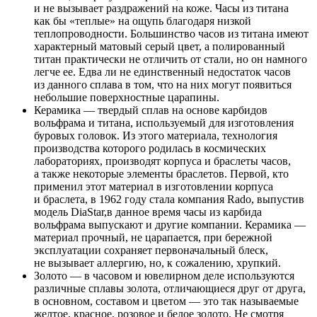
и не вызывает раздражений на коже. Часы из титана
как бы «теплые» на ощупь благодаря низкой
теплопроводности. Большинство часов из титана имеют
характерный матовый серый цвет, а полированный
титан практически не отличить от стали, но он намного
легче ее. Едва ли не единственный недостаток часов
из данного сплава в том, что на них могут появиться
небольшие поверхностные царапины.
Керамика — твердый сплав на основе карбидов
вольфрама и титана, используемый для изготовления
буровых головок. Из этого материала, технология
производства которого родилась в космических
лабораториях, производят корпуса и браслеты часов,
а также некоторые элементы браслетов. Первой, кто
применил этот материал в изготовлении корпуса
и браслета, в 1962 году стала компания Rado, выпустив
модель DiaStar,в данное время часы из карбида
вольфрама выпускают и другие компании. Керамика —
материал прочный, не царапается, при бережной
эксплуатации сохраняет первоначальный блеск,
не вызывает аллергию, но, к сожалению, хрупкий.
Золото — в часовом и ювелирном деле используются
различные сплавы золота, отличающиеся друг от друга,
в основном, составом и цветом — это так называемые
желтое, красное, розовое и белое золото. Не смотря