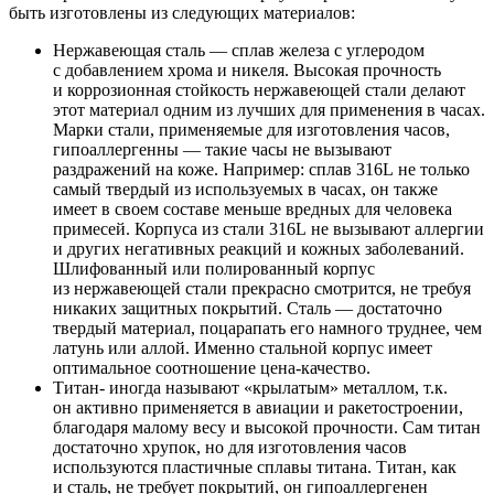
быть изготовлены из следующих материалов:
Нержавеющая сталь — сплав железа с углеродом
с добавлением хрома и никеля. Высокая прочность
и коррозионная стойкость нержавеющей стали делают
этот материал одним из лучших для применения в часах.
Марки стали, применяемые для изготовления часов,
гипоаллергенны — такие часы не вызывают
раздражений на коже. Например: сплав 316L не только
самый твердый из используемых в часах, он также
имеет в своем составе меньше вредных для человека
примесей. Корпуса из стали 316L не вызывают аллергии
и других негативных реакций и кожных заболеваний.
Шлифованный или полированный корпус
из нержавеющей стали прекрасно смотрится, не требуя
никаких защитных покрытий. Сталь — достаточно
твердый материал, поцарапать его намного труднее, чем
латунь или аллой. Именно стальной корпус имеет
оптимальное соотношение цена-качество.
Титан- иногда называют «крылатым» металлом, т.к.
он активно применяется в авиации и ракетостроении,
благодаря малому весу и высокой прочности. Сам титан
достаточно хрупок, но для изготовления часов
используются пластичные сплавы титана. Титан, как
и сталь, не требует покрытий, он гипоаллергенен