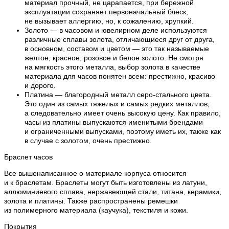
материал прочный, не царапается, при бережной
эксплуатации сохраняет первоначальный блеск,
не вызывает аллергию, но, к сожалению, хрупкий.
Золото — в часовом и ювелирном деле используются
различные сплавы золота, отличающиеся друг от друга,
в основном, составом и цветом — это так называемые
желтое, красное, розовое и белое золото. Не смотря
на мягкость этого металла, выбор золота в качестве
материала для часов понятен всем: престижно, красиво
и дорого.
Платина — благородный металл серо-стального цвета.
Это один из самых тяжелых и самых редких металлов,
а следовательно имеет очень высокую цену. Как правило,
часы из платины выпускаются именитыми брендами
и ограниченными выпусками, поэтому иметь их, также как
в случае с золотом, очень престижно.
Браслет часов
Все вышенаписанное о материале корпуса относится
и к браслетам. Браслеты могут быть изготовлены из латуни,
аллюминиевого сплава, нержавеющей стали, титана, керамики,
золота и платины. Также распространены ремешки
из полимерного материала (каучука), текстиля и кожи.
Покрытия