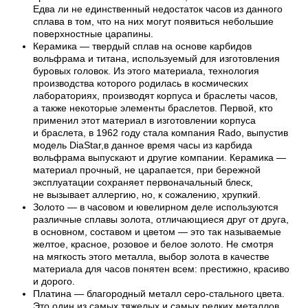
Едва ли не единственный недостаток часов из данного
сплава в том, что на них могут появиться небольшие
поверхностные царапины.
Керамика — твердый сплав на основе карбидов
вольфрама и титана, используемый для изготовления
буровых головок. Из этого материала, технология
производства которого родилась в космических
лабораториях, производят корпуса и браслеты часов,
а также некоторые элементы браслетов. Первой, кто
применил этот материал в изготовлении корпуса
и браслета, в 1962 году стала компания Rado, выпустив
модель DiaStar,в данное время часы из карбида
вольфрама выпускают и другие компании. Керамика —
материал прочный, не царапается, при бережной
эксплуатации сохраняет первоначальный блеск,
не вызывает аллергию, но, к сожалению, хрупкий.
Золото — в часовом и ювелирном деле используются
различные сплавы золота, отличающиеся друг от друга,
в основном, составом и цветом — это так называемые
желтое, красное, розовое и белое золото. Не смотря
на мягкость этого металла, выбор золота в качестве
материала для часов понятен всем: престижно, красиво
и дорого.
Платина — благородный металл серо-стального цвета.
Это один из самых тяжелых и самых редких металлов,