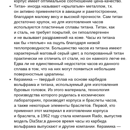
корпус имеет оптимальное соотношение цена-качество.
Титан- иногда называют «крылатым» металлом, т.к.
он активно применяется в авиации и ракетостроении,
благодаря малому весу и высокой прочности. Сам титан
достаточно хрупок, но для изготовления часов
используются пластичные сплавы титана. Титан, как
и сталь, не требует покрытий, он гипоаллергенен
и не вызывает раздражений на коже. Часы из титана
как бы «теплые» на ощупь благодаря низкой
теплопроводности. Большинство часов из титана имеют
характерный матовый серый цвет, а полированный титан
практически не отличить от стали, но он намного легче ее.
Едва ли не единственный недостаток часов из данного
сплава в том, что на них могут появиться небольшие
поверхностные царапины.
Керамика — твердый сплав на основе карбидов
вольфрама и титана, используемый для изготовления
буровых головок. Из этого материала, технология
производства которого родилась в космических
лабораториях, производят корпуса и браслеты часов,
а также некоторые элементы браслетов. Первой, кто
применил этот материал в изготовлении корпуса
и браслета, в 1962 году стала компания Rado, выпустив
модель DiaStar,в данное время часы из карбида
вольфрама выпускают и другие компании. Керамика —