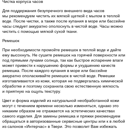
Чистка корпуса часов
Для поддержания безупречного внешнего вида часов
мы рекомендуем чистить их мягкой щеткой с мылом в теплой
воде. После чистки, а также после купания в море или бассейне
часы следует аккуратно ополоснуть в чистой воде. Часы можно
чистить с помощью мягкой сухой ткани.
Ремешок
При необходимости промойте ремешок в теплой воде и дайте
ему высохнуть. Не сушите ремешок на горячей поверхности или
под прямыми лучами солнца, так как быстрое испарение влаги
может привести к нарушению формы и ухудшению качеств
ремешка. После каждого купания в море или бассейне
аккуратно ополаскивайте ремешок в чистой воде. Ремешки
изготавливаются из кожи, которая не подвергалась химической
обработке и поэтому сохранила свою естественную мягкость
и приятную на ощупь текстуру.
Цвет и форма изделий из натуральной необработанной кожи
могут с течением времени несколько изменяться, однако это
никаким образом не отражается на эстетических качествах
самого изделия. Для замены ремешка и пряжки рекомендуем
обращаться в авторизованные сервисные центры или к в любой
из салонов «Интерчас» в Твери. Это позволит Вам избежать