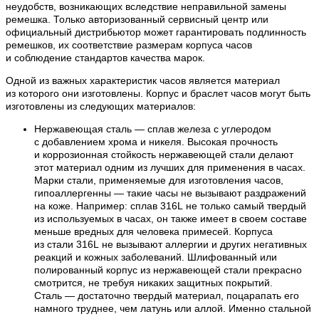
неудобств, возникающих вследствие неправильной замены
ремешка. Только авторизованный сервисный центр или
официальный дистрибьютор может гарантировать подлинность
ремешков, их соответствие размерам корпуса часов
и соблюдение стандартов качества марок.
Одной из важных характеристик часов является материал
из которого они изготовлены. Корпус и браслет часов могут быть
изготовлены из следующих материалов:
Нержавеющая сталь — сплав железа с углеродом
с добавлением хрома и никеля. Высокая прочность
и коррозионная стойкость нержавеющей стали делают
этот материал одним из лучших для применения в часах.
Марки стали, применяемые для изготовления часов,
гипоаллергенны — такие часы не вызывают раздражений
на коже. Например: сплав 316L не только самый твердый
из используемых в часах, он также имеет в своем составе
меньше вредных для человека примесей. Корпуса
из стали 316L не вызывают аллергии и других негативных
реакций и кожных заболеваний. Шлифованный или
полированный корпус из нержавеющей стали прекрасно
смотрится, не требуя никаких защитных покрытий.
Сталь — достаточно твердый материал, поцарапать его
намного труднее, чем латунь или аллой. Именно стальной