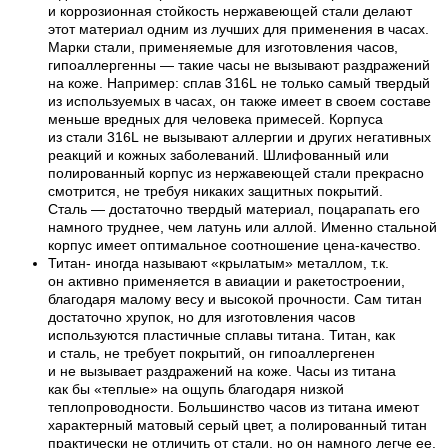
и коррозионная стойкость нержавеющей стали делают
этот материал одним из лучших для применения в часах.
Марки стали, применяемые для изготовления часов,
гипоаллергенны — такие часы не вызывают раздражений
на коже. Например: сплав 316L не только самый твердый
из используемых в часах, он также имеет в своем составе
меньше вредных для человека примесей. Корпуса
из стали 316L не вызывают аллергии и других негативных
реакций и кожных заболеваний. Шлифованный или
полированный корпус из нержавеющей стали прекрасно
смотрится, не требуя никаких защитных покрытий.
Сталь — достаточно твердый материал, поцарапать его
намного труднее, чем латунь или аллой. Именно стальной
корпус имеет оптимальное соотношение цена-качество.
Титан- иногда называют «крылатым» металлом, т.к.
он активно применяется в авиации и ракетостроении,
благодаря малому весу и высокой прочности. Сам титан
достаточно хрупок, но для изготовления часов
используются пластичные сплавы титана. Титан, как
и сталь, не требует покрытий, он гипоаллергенен
и не вызывает раздражений на коже. Часы из титана
как бы «теплые» на ощупь благодаря низкой
теплопроводности. Большинство часов из титана имеют
характерный матовый серый цвет, а полированный титан
практически не отличить от стали, но он намного легче ее.