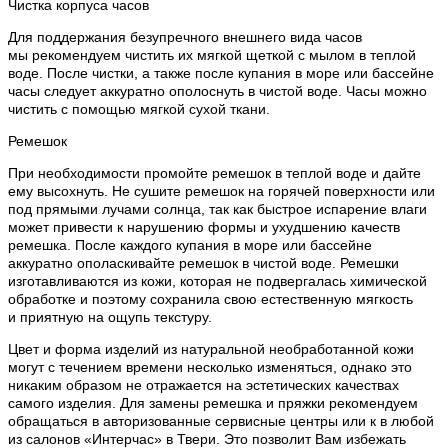
Чистка корпуса часов
Для поддержания безупречного внешнего вида часов
мы рекомендуем чистить их мягкой щеткой с мылом в теплой
воде. После чистки, а также после купания в море или бассейне
часы следует аккуратно ополоснуть в чистой воде. Часы можно
чистить с помощью мягкой сухой ткани.
Ремешок
При необходимости промойте ремешок в теплой воде и дайте
ему высохнуть. Не сушите ремешок на горячей поверхности или
под прямыми лучами солнца, так как быстрое испарение влаги
может привести к нарушению формы и ухудшению качеств
ремешка. После каждого купания в море или бассейне
аккуратно ополаскивайте ремешок в чистой воде. Ремешки
изготавливаются из кожи, которая не подвергалась химической
обработке и поэтому сохранила свою естественную мягкость
и приятную на ощупь текстуру.
Цвет и форма изделий из натуральной необработанной кожи
могут с течением времени несколько изменяться, однако это
никаким образом не отражается на эстетических качествах
самого изделия. Для замены ремешка и пряжки рекомендуем
обращаться в авторизованные сервисные центры или к в любой
из салонов «Интерчас» в Твери. Это позволит Вам избежать