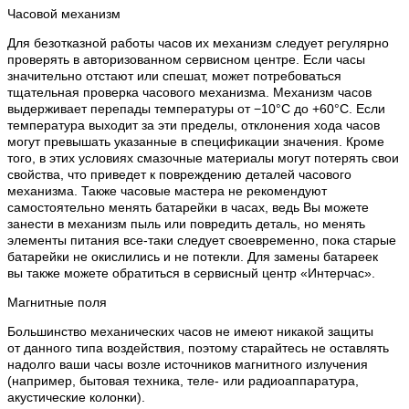
Часовой механизм
Для безотказной работы часов их механизм следует регулярно
проверять в авторизованном сервисном центре. Если часы
значительно отстают или спешат, может потребоваться
тщательная проверка часового механизма. Механизм часов
выдерживает перепады температуры от −10°C до +60°C. Если
температура выходит за эти пределы, отклонения хода часов
могут превышать указанные в спецификации значения. Кроме
того, в этих условиях смазочные материалы могут потерять свои
свойства, что приведет к повреждению деталей часового
механизма. Также часовые мастера не рекомендуют
самостоятельно менять батарейки в часах, ведь Вы можете
занести в механизм пыль или повредить деталь, но менять
элементы питания все-таки следует своевременно, пока старые
батарейки не окислились и не потекли. Для замены батареек
вы также можете обратиться в сервисный центр «Интерчас».
Магнитные поля
Большинство механических часов не имеют никакой защиты
от данного типа воздействия, поэтому старайтесь не оставлять
надолго ваши часы возле источников магнитного излучения
(например, бытовая техника, теле- или радиоаппаратура,
акустические колонки).