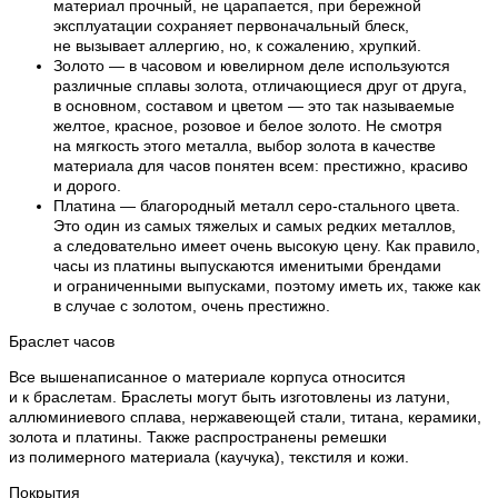
материал прочный, не царапается, при бережной
эксплуатации сохраняет первоначальный блеск,
не вызывает аллергию, но, к сожалению, хрупкий.
Золото — в часовом и ювелирном деле используются
различные сплавы золота, отличающиеся друг от друга,
в основном, составом и цветом — это так называемые
желтое, красное, розовое и белое золото. Не смотря
на мягкость этого металла, выбор золота в качестве
материала для часов понятен всем: престижно, красиво
и дорого.
Платина — благородный металл серо-стального цвета.
Это один из самых тяжелых и самых редких металлов,
а следовательно имеет очень высокую цену. Как правило,
часы из платины выпускаются именитыми брендами
и ограниченными выпусками, поэтому иметь их, также как
в случае с золотом, очень престижно.
Браслет часов
Все вышенаписанное о материале корпуса относится
и к браслетам. Браслеты могут быть изготовлены из латуни,
аллюминиевого сплава, нержавеющей стали, титана, керамики,
золота и платины. Также распространены ремешки
из полимерного материала (каучука), текстиля и кожи.
Покрытия