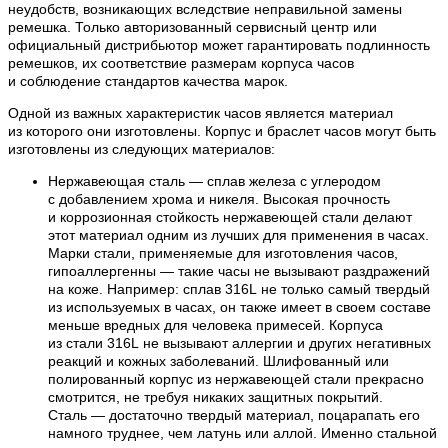
неудобств, возникающих вследствие неправильной замены
ремешка. Только авторизованный сервисный центр или
официальный дистрибьютор может гарантировать подлинность
ремешков, их соответствие размерам корпуса часов
и соблюдение стандартов качества марок.
Одной из важных характеристик часов является материал
из которого они изготовлены. Корпус и браслет часов могут быть
изготовлены из следующих материалов:
Нержавеющая сталь — сплав железа с углеродом
с добавлением хрома и никеля. Высокая прочность
и коррозионная стойкость нержавеющей стали делают
этот материал одним из лучших для применения в часах.
Марки стали, применяемые для изготовления часов,
гипоаллергенны — такие часы не вызывают раздражений
на коже. Например: сплав 316L не только самый твердый
из используемых в часах, он также имеет в своем составе
меньше вредных для человека примесей. Корпуса
из стали 316L не вызывают аллергии и других негативных
реакций и кожных заболеваний. Шлифованный или
полированный корпус из нержавеющей стали прекрасно
смотрится, не требуя никаких защитных покрытий.
Сталь — достаточно твердый материал, поцарапать его
намного труднее, чем латунь или аллой. Именно стальной