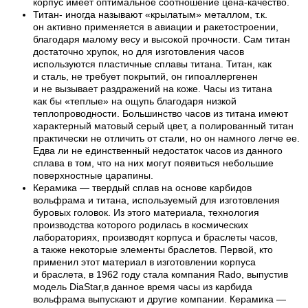
корпус имеет оптимальное соотношение цена-качество.
Титан- иногда называют «крылатым» металлом, т.к.
он активно применяется в авиации и ракетостроении,
благодаря малому весу и высокой прочности. Сам титан
достаточно хрупок, но для изготовления часов
используются пластичные сплавы титана. Титан, как
и сталь, не требует покрытий, он гипоаллергенен
и не вызывает раздражений на коже. Часы из титана
как бы «теплые» на ощупь благодаря низкой
теплопроводности. Большинство часов из титана имеют
характерный матовый серый цвет, а полированный титан
практически не отличить от стали, но он намного легче ее.
Едва ли не единственный недостаток часов из данного
сплава в том, что на них могут появиться небольшие
поверхностные царапины.
Керамика — твердый сплав на основе карбидов
вольфрама и титана, используемый для изготовления
буровых головок. Из этого материала, технология
производства которого родилась в космических
лабораториях, производят корпуса и браслеты часов,
а также некоторые элементы браслетов. Первой, кто
применил этот материал в изготовлении корпуса
и браслета, в 1962 году стала компания Rado, выпустив
модель DiaStar,в данное время часы из карбида
вольфрама выпускают и другие компании. Керамика —