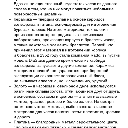
Едва ли не единственный недостаток часов из данного
сплава в том, что на них могут появиться небольшие
поверхностные царапины.
Керамика — твердый сплав на основе карбидов
вольфрама и титана, используемый для изготовления
буровых головок. Из этого материала, технология
производства которого родилась в космических
лабораториях, производят корпуса и браслеты часов,
а также некоторые элементы браслетов. Первой, кто
применил этот материал в изготовлении корпуса
и браслета, в 1962 году стала компания Rado, выпустив
модель DiaStar,в данное время часы из карбида
вольфрама выпускают и другие компании. Керамика —
материал прочный, не царапается, при бережной
эксплуатации сохраняет первоначальный блеск,
не вызывает аллергию, но, к сожалению, хрупкий.
Золото — в часовом и ювелирном деле используются
различные сплавы золота, отличающиеся друг от друга,
в основном, составом и цветом — это так называемые
желтое, красное, розовое и белое золото. Не смотря
на мягкость этого металла, выбор золота в качестве
материала для часов понятен всем: престижно, красиво
и дорого.
Платина — благородный металл серо-стального цвета.
Это один из самых тяжелых и самых редких металлов,