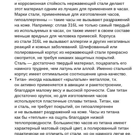
и коррозионная стойкость нержавеющей стали делают
этот материал одним из лучших для применения в часах.
Марки стали, применяемые для изготовления часов,
гипоаллергенны — такие часы не вызывают раздражений
на коже. Например: сплав 316L не только самый твердый
из используемых в часах, он также имеет в своем составе
меньше вредных для человека примесей. Корпуса
из стали 316L не вызывают аллергии и других негативных
реакций и кожных заболеваний. Шлифованный или
полированный корпус из нержавеющей стали прекрасно
смотрится, не требуя никаких защитных покрытий.
Сталь — достаточно твердый материал, поцарапать его
намного труднее, чем латунь или аллой. Именно стальной
корпус имеет оптимальное соотношение цена-качество.
Титан- иногда называют «крылатым» металлом, т.к.
он активно применяется в авиации и ракетостроении,
благодаря малому весу и высокой прочности. Сам титан
достаточно хрупок, но для изготовления часов
используются пластичные сплавы титана. Титан, как
и сталь, не требует покрытий, он гипоаллергенен
и не вызывает раздражений на коже. Часы из титана
как бы «теплые» на ощупь благодаря низкой
теплопроводности. Большинство часов из титана имеют
характерный матовый серый цвет, а полированный титан
практически не отличить от стали, но он намного легче ее.