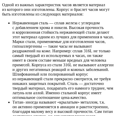
Одной из важных характеристик часов является материал
из которого они изготовлены. Корпус и браслет часов могут
быть изготовлены из следующих материалов:
Нержавеющая сталь — сплав железа с углеродом
с добавлением хрома и никеля. Высокая прочность
и коррозионная стойкость нержавеющей стали делают
этот материал одним из лучших для применения в часах.
Марки стали, применяемые для изготовления часов,
гипоаллергенны — такие часы не вызывают
раздражений на коже. Например: сплав 316L не только
самый твердый из используемых в часах, он также
имеет в своем составе меньше вредных для человека
примесей. Корпуса из стали 316L не вызывают аллергии
и других негативных реакций и кожных заболеваний.
Шлифованный или полированный корпус
из нержавеющей стали прекрасно смотрится, не требуя
никаких защитных покрытий. Сталь — достаточно
твердый материал, поцарапать его намного труднее, чем
латунь или аллой. Именно стальной корпус имеет
оптимальное соотношение цена-качество.
Титан- иногда называют «крылатым» металлом, т.к.
он активно применяется в авиации и ракетостроении,
благодаря малому весу и высокой прочности. Сам титан