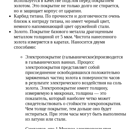
используется в качестве подслоя перед покрытием
золотом. Это покрытие не только долго не стирается,
но и защищает корпус от царапин.
Карбид титана. По прочности и долговечности очень
близок к нитриду титана, но имеет черный цвет,
немного напоминающий цвет оружейной стали.
Золото. Покрытие базового металла драгоценным
металлом толщиной от 5 мкм. Чистота нанесенного
золота измеряется в каратах. Наносится двумя
способами:
Электропокрытие (гальваническое)производится
в гальванических ваннах. Процесс
электропокрытия представляет собой
присоединение освободившихся положительно
заряженных частиц золота к поверхности часов
в результате электрического воздействия на соль
золота. Электропокрытие имеет толщину,
измеряемую в микронах, толщина — это
показатель, который наиболее четко может
свидетельствовать о стойкости элекропокрытия.
Чем толще покрытие, тем дольше оно будет
истираться. При этом часы могут быть выполнены
из латуни или стали.
Считается, что 1 Микрон электропокрытия