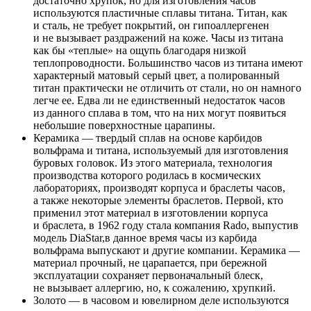
достаточно хрупок, но для изготовления часов
используются пластичные сплавы титана. Титан, как
и сталь, не требует покрытий, он гипоаллергенен
и не вызывает раздражений на коже. Часы из титана
как бы «теплые» на ощупь благодаря низкой
теплопроводности. Большинство часов из титана имеют
характерный матовый серый цвет, а полированный
титан практически не отличить от стали, но он намного
легче ее. Едва ли не единственный недостаток часов
из данного сплава в том, что на них могут появиться
небольшие поверхностные царапины.
Керамика — твердый сплав на основе карбидов
вольфрама и титана, используемый для изготовления
буровых головок. Из этого материала, технология
производства которого родилась в космических
лабораториях, производят корпуса и браслеты часов,
а также некоторые элементы браслетов. Первой, кто
применил этот материал в изготовлении корпуса
и браслета, в 1962 году стала компания Rado, выпустив
модель DiaStar,в данное время часы из карбида
вольфрама выпускают и другие компании. Керамика —
материал прочный, не царапается, при бережной
эксплуатации сохраняет первоначальный блеск,
не вызывает аллергию, но, к сожалению, хрупкий.
Золото — в часовом и ювелирном деле используются