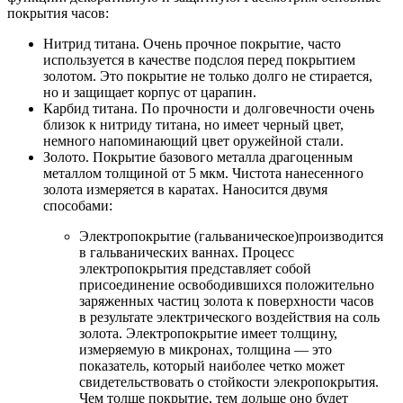
покрытия часов:
Нитрид титана. Очень прочное покрытие, часто
используется в качестве подслоя перед покрытием
золотом. Это покрытие не только долго не стирается,
но и защищает корпус от царапин.
Карбид титана. По прочности и долговечности очень
близок к нитриду титана, но имеет черный цвет,
немного напоминающий цвет оружейной стали.
Золото. Покрытие базового металла драгоценным
металлом толщиной от 5 мкм. Чистота нанесенного
золота измеряется в каратах. Наносится двумя
способами:
Электропокрытие (гальваническое)производится
в гальванических ваннах. Процесс
электропокрытия представляет собой
присоединение освободившихся положительно
заряженных частиц золота к поверхности часов
в результате электрического воздействия на соль
золота. Электропокрытие имеет толщину,
измеряемую в микронах, толщина — это
показатель, который наиболее четко может
свидетельствовать о стойкости элекропокрытия.
Чем толще покрытие, тем дольше оно будет