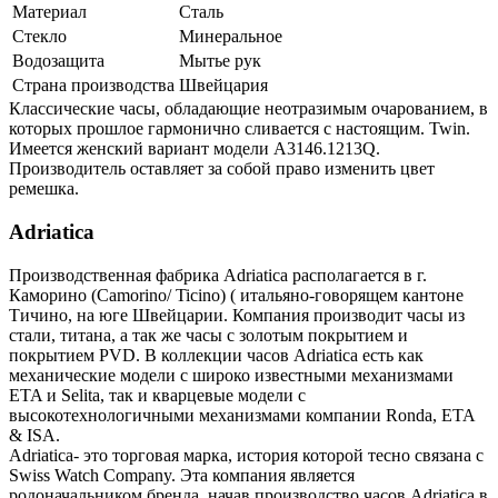
Материал
Сталь
Стекло
Минеральное
Водозащита
Мытье рук
Страна производства
Швейцария
Классические часы, обладающие неотразимым очарованием, в
которых прошлое гармонично сливается с настоящим. Twin.
Имеется женский вариант модели A3146.1213Q.
Производитель оставляет за собой право изменить цвет
ремешка.
Adriatica
Производственная фабрика Adriatica располагается в г.
Каморино (Camorino/ Ticino) ( итальяно-говорящем кантоне
Тичино, на юге Швейцарии. Компания производит часы из
стали, титана, а так же часы с золотым покрытием и
покрытием PVD. В коллекции часов Adriatica есть как
механические модели с широко известными механизмами
ETA и Selita, так и кварцевые модели с
высокотехнологичными механизмами компании Ronda, ETA
& ISA.
Adriatica- это торговая марка, история которой тесно связана с
Swiss Watch Company. Эта компания является
родоначальником бренда, начав производство часов Adriatica в