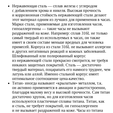
Нержавеющая сталь — сплав железа с углеродом
с добавлением хрома и никеля. Высокая прочность
и коррозионная стойкость нержавеющей стали делают
этот материал одним из лучших для применения в часах.
Марки стали, применяемые для изготовления часов,
гипоаллергенны — такие часы не вызывают
раздражений на коже. Например: сплав 316L не только
самый твердый из используемых в часах, он также
имеет в своем составе меньше вредных для человека
примесей. Корпуса из стали 316L не вызывают аллергии
и других негативных реакций и кожных заболеваний.
Шлифованный или полированный корпус
из нержавеющей стали прекрасно смотрится, не требуя
никаких защитных покрытий. Сталь — достаточно
твердый материал, поцарапать его намного труднее, чем
латунь или аллой. Именно стальной корпус имеет
оптимальное соотношение цена-качество.
Титан- иногда называют «крылатым» металлом, т.к.
он активно применяется в авиации и ракетостроении,
благодаря малому весу и высокой прочности. Сам титан
достаточно хрупок, но для изготовления часов
используются пластичные сплавы титана. Титан, как
и сталь, не требует покрытий, он гипоаллергенен
и не вызывает раздражений на коже. Часы из титана