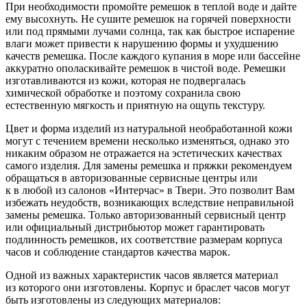
При необходимости промойте ремешок в теплой воде и дайте
ему высохнуть. Не сушите ремешок на горячей поверхности
или под прямыми лучами солнца, так как быстрое испарение
влаги может привести к нарушению формы и ухудшению
качеств ремешка. После каждого купания в море или бассейне
аккуратно ополаскивайте ремешок в чистой воде. Ремешки
изготавливаются из кожи, которая не подвергалась
химической обработке и поэтому сохранила свою
естественную мягкость и приятную на ощупь текстуру.
Цвет и форма изделий из натуральной необработанной кожи
могут с течением времени несколько изменяться, однако это
никаким образом не отражается на эстетических качествах
самого изделия. Для замены ремешка и пряжки рекомендуем
обращаться в авторизованные сервисные центры или
к в любой из салонов «Интерчас» в Твери. Это позволит Вам
избежать неудобств, возникающих вследствие неправильной
замены ремешка. Только авторизованный сервисный центр
или официальный дистрибьютор может гарантировать
подлинность ремешков, их соответствие размерам корпуса
часов и соблюдение стандартов качества марок.
Одной из важных характеристик часов является материал
из которого они изготовлены. Корпус и браслет часов могут
быть изготовлены из следующих материалов: