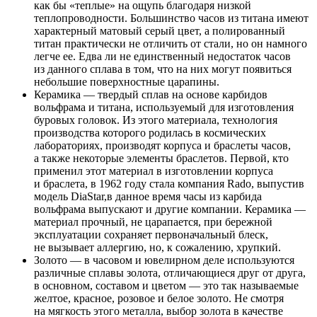
как бы «теплые» на ощупь благодаря низкой
теплопроводности. Большинство часов из титана имеют
характерный матовый серый цвет, а полированный
титан практически не отличить от стали, но он намного
легче ее. Едва ли не единственный недостаток часов
из данного сплава в том, что на них могут появиться
небольшие поверхностные царапины.
Керамика — твердый сплав на основе карбидов
вольфрама и титана, используемый для изготовления
буровых головок. Из этого материала, технология
производства которого родилась в космических
лабораториях, производят корпуса и браслеты часов,
а также некоторые элементы браслетов. Первой, кто
применил этот материал в изготовлении корпуса
и браслета, в 1962 году стала компания Rado, выпустив
модель DiaStar,в данное время часы из карбида
вольфрама выпускают и другие компании. Керамика —
материал прочный, не царапается, при бережной
эксплуатации сохраняет первоначальный блеск,
не вызывает аллергию, но, к сожалению, хрупкий.
Золото — в часовом и ювелирном деле используются
различные сплавы золота, отличающиеся друг от друга,
в основном, составом и цветом — это так называемые
желтое, красное, розовое и белое золото. Не смотря
на мягкость этого металла, выбор золота в качестве