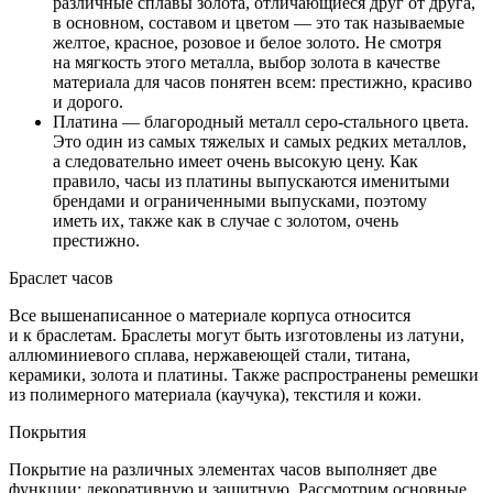
различные сплавы золота, отличающиеся друг от друга,
в основном, составом и цветом — это так называемые
желтое, красное, розовое и белое золото. Не смотря
на мягкость этого металла, выбор золота в качестве
материала для часов понятен всем: престижно, красиво
и дорого.
Платина — благородный металл серо-стального цвета.
Это один из самых тяжелых и самых редких металлов,
а следовательно имеет очень высокую цену. Как
правило, часы из платины выпускаются именитыми
брендами и ограниченными выпусками, поэтому
иметь их, также как в случае с золотом, очень
престижно.
Браслет часов
Все вышенаписанное о материале корпуса относится
и к браслетам. Браслеты могут быть изготовлены из латуни,
аллюминиевого сплава, нержавеющей стали, титана,
керамики, золота и платины. Также распространены ремешки
из полимерного материала (каучука), текстиля и кожи.
Покрытия
Покрытие на различных элементах часов выполняет две
функции: декоративную и защитную. Рассмотрим основные