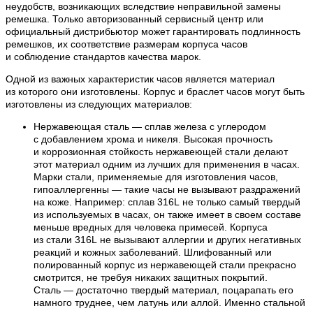
неудобств, возникающих вследствие неправильной замены
ремешка. Только авторизованный сервисный центр или
официальный дистрибьютор может гарантировать подлинность
ремешков, их соответствие размерам корпуса часов
и соблюдение стандартов качества марок.
Одной из важных характеристик часов является материал
из которого они изготовлены. Корпус и браслет часов могут быть
изготовлены из следующих материалов:
Нержавеющая сталь — сплав железа с углеродом
с добавлением хрома и никеля. Высокая прочность
и коррозионная стойкость нержавеющей стали делают
этот материал одним из лучших для применения в часах.
Марки стали, применяемые для изготовления часов,
гипоаллергенны — такие часы не вызывают раздражений
на коже. Например: сплав 316L не только самый твердый
из используемых в часах, он также имеет в своем составе
меньше вредных для человека примесей. Корпуса
из стали 316L не вызывают аллергии и других негативных
реакций и кожных заболеваний. Шлифованный или
полированный корпус из нержавеющей стали прекрасно
смотрится, не требуя никаких защитных покрытий.
Сталь — достаточно твердый материал, поцарапать его
намного труднее, чем латунь или аллой. Именно стальной