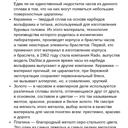
Едва ли не единственный недостаток часов из данного
сплава в том, что на них могут появиться небольшие
поверхностные царапины.
Керамика — твердый сплав на основе карбидов
вольфрама и титана, используемый для изготовления
буровых головок. Из этого материала, технология
производства которого родилась в космических
лабораториях, производят корпуса и браслеты часов,
а также некоторые элементы браслетов. Первой, кто
применил этот материал в изготовлении корпуса
и браслета, в 1962 году стала компания Rado, выпустив
модель DiaStar,в данное время часы из карбида
вольфрама выпускают и другие компании. Керамика —
материал прочный, не царапается, при бережной
эксплуатации сохраняет первоначальный блеск,
не вызывает аллергию, но, к сожалению, хрупкий.
Золото — в часовом и ювелирном деле используются
различные сплавы золота, отличающиеся друг от друга,
в основном, составом и цветом — это так называемые
желтое, красное, розовое и белое золото. Не смотря
на мягкость этого металла, выбор золота в качестве
материала для часов понятен всем: престижно, красиво
и дорого.
Платина — благородный металл серо-стального цвета.
Это один из самых тяжелых и самых редких металлов,