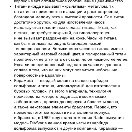
корпус имеет оптимальное соотношение цена-качество.
Титан- иногда называют «крылатым» металлом, т.к.
он активно применяется в авиации и ракетостроении,
благодаря малому весу и высокой прочности. Сам титан
достаточно хрупок, но для изготовления часов
используются пластичные сплавы титана. Титан, как
и сталь, не требует покрытий, он гипоаллергенен
и не вызывает раздражений на коже. Часы из титана
как бы «теплые» на ощупь благодаря низкой
теплопроводности. Большинство часов из титана имеют
характерный матовый серый цвет, а полированный титан
практически не отличить от стали, но он намного легче ее.
Едва ли не единственный недостаток часов из данного
сплава в том, что на них могут появиться небольшие
поверхностные царапины.
Керамика — твердый сплав на основе карбидов
вольфрама и титана, используемый для изготовления
буровых головок. Из этого материала, технология
производства которого родилась в космических
лабораториях, производят корпуса и браслеты часов,
а также некоторые элементы браслетов. Первой, кто
применил этот материал в изготовлении корпуса
и браслета, в 1962 году стала компания Rado, выпустив
модель DiaStar,в данное время часы из карбида
вольфрама выпускают и другие компании. Керамика —