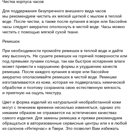
Чистка корпуса часов
Для поддержания безупречного внешнего вида часов
мы рекомендуем чистить их мягкой щеткой с мылом в теплой
воде. После чистки, а также после купания в море или бассейне
часы следует аккуратно ополоснуть в чистой воде. Часы можно
чистить с помощью мягкой сухой ткани.
Ремешок
При необходимости промойте ремешок в теплой воде и дайте
ему высохнуть. Не сушите ремешок на горячей поверхности или
под прямыми лучами солнца, так как быстрое испарение влаги
может привести к нарушению формы и ухудшению качеств
ремешка. После каждого купания в море или бассейне
аккуратно ополаскивайте ремешок в чистой воде. Ремешки
изготавливаются из кожи, которая не подвергалась химической
обработке и поэтому сохранила свою естественную мягкость
и приятную на ощупь текстуру.
Цвет и форма изделий из натуральной необработанной кожи
могут с течением времени несколько изменяться, однако это
никаким образом не отражается на эстетических качествах
самого изделия. Для замены ремешка и пряжки рекомендуем
обращаться в авторизованные сервисные центры или к в любой
из салонов «Интерчас» в Твери. Это позволит Вам избежать