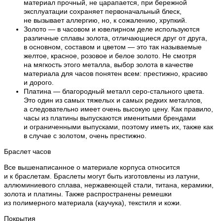
материал прочный, не царапается, при бережной
эксплуатации сохраняет первоначальный блеск,
не вызывает аллергию, но, к сожалению, хрупкий.
Золото — в часовом и ювелирном деле используются
различные сплавы золота, отличающиеся друг от друга,
в основном, составом и цветом — это так называемые
желтое, красное, розовое и белое золото. Не смотря
на мягкость этого металла, выбор золота в качестве
материала для часов понятен всем: престижно, красиво
и дорого.
Платина — благородный металл серо-стального цвета.
Это один из самых тяжелых и самых редких металлов,
а следовательно имеет очень высокую цену. Как правило,
часы из платины выпускаются именитыми брендами
и ограниченными выпусками, поэтому иметь их, также как
в случае с золотом, очень престижно.
Браслет часов
Все вышенаписанное о материале корпуса относится
и к браслетам. Браслеты могут быть изготовлены из латуни,
аллюминиевого сплава, нержавеющей стали, титана, керамики,
золота и платины. Также распространены ремешки
из полимерного материала (каучука), текстиля и кожи.
Покрытия