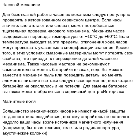
Часовой механизм
Для безотказной работы часов их механизм следует регулярно
проверять в авторизованном сервисном центре. Если часы
значительно отстают или спешат, может потребоваться
тщательная проверка часового механизма. Механизм часов
выдерживает перепады температуры от −10°C до +60°C. Если
температура выходит за эти пределы, отклонения хода часов
могут превышать указанные в спецификации значения. Кроме
того, в этих условиях смазочные материалы могут потерять свои
свойства, что приведет к повреждению деталей часового
механизма. Также часовые мастера не рекомендуют
самостоятельно менять батарейки в часах, ведь Вы можете
занести в механизм пыль или повредить деталь, но менять
элементы питания все-таки следует своевременно, пока старые
батарейки не окислились и не потекли. Для замены батареек
вы также можете обратиться в сервисный центр «Интерчас».
Магнитные поля
Большинство механических часов не имеют никакой защиты
от данного типа воздействия, поэтому старайтесь не оставлять
надолго ваши часы возле источников магнитного излучения
(например, бытовая техника, теле- или радиоаппаратура,
акустические колонки).