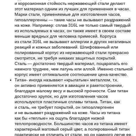
и коррозионная стойкость нержавеющей стали делают
этот материал одним из лучших для применения в часах.
Марки стали, применяемые для изготовления часов,
гипоаллергенны — такие часы не вызывают раздражений
на коже. Например: сплав 316L не только самый твердый
из используемых в часах, он также имеет в своем составе
меньше вредных для человека примесей. Корпуса
из стали 316L не вызывают аллергии и других негативных
реакций и кожных заболеваний. Шлифованный или
полированный корпус из нержавеющей стали прекрасно
смотрится, не требуя никаких защитных покрытий.
Сталь — достаточно твердый материал, поцарапать его
намного труднее, чем латунь или аллой. Именно стальной
корпус имеет оптимальное соотношение цена-качество.
Титан- иногда называют «крылатым» металлом, т.к.
он активно применяется в авиации и ракетостроении,
благодаря малому весу и высокой прочности. Сам титан
достаточно хрупок, но для изготовления часов
используются пластичные сплавы титана. Титан, как
и сталь, не требует покрытий, он гипоаллергенен
и не вызывает раздражений на коже. Часы из титана
как бы «теплые» на ощупь благодаря низкой
теплопроводности. Большинство часов из титана имеют
характерный матовый серый цвет, а полированный титан
практически не отличить от стали, но он намного легче ее.