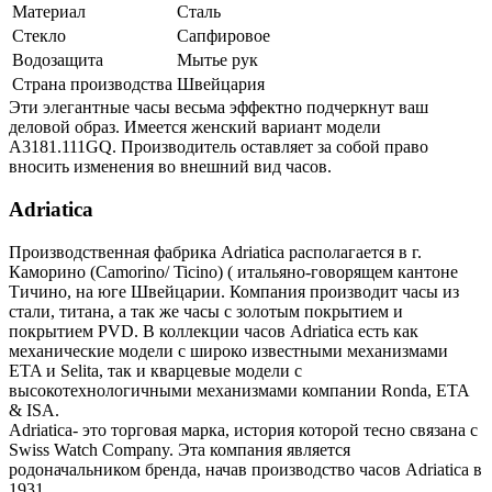
Материал
Сталь
Стекло
Сапфировое
Водозащита
Мытье рук
Страна производства
Швейцария
Эти элегантные часы весьма эффектно подчеркнут ваш
деловой образ. Имеется женский вариант модели
A3181.111GQ. Производитель оставляет за собой право
вносить изменения во внешний вид часов.
Adriatica
Производственная фабрика Adriatica располагается в г.
Каморино (Camorino/ Ticino) ( итальяно-говорящем кантоне
Тичино, на юге Швейцарии. Компания производит часы из
стали, титана, а так же часы с золотым покрытием и
покрытием PVD. В коллекции часов Adriatica есть как
механические модели с широко известными механизмами
ETA и Selita, так и кварцевые модели с
высокотехнологичными механизмами компании Ronda, ETA
& ISA.
Adriatica- это торговая марка, история которой тесно связана с
Swiss Watch Company. Эта компания является
родоначальником бренда, начав производство часов Adriatica в
1931.