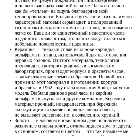
и сталь, не требует покрытий, он гипоаллергенен
и не вызывает раздражений на коже. Часы из титана
как бы «теплые» на ощупь благодаря низкой
теплопроводности. Большинство часов из титана имеют
характерный матовый серый цвет, а полированный
титан практически не отличить от стали, но он намного
легче ее. Едва ли не единственный недостаток часов
из данного сплава в том, что на них могут появиться
небольшие поверхностные царапины.
Керамика — твердый сплав на основе карбидов
вольфрама и титана, используемый для изготовления
буровых головок. Из этого материала, технология
производства которого родилась в космических
лабораториях, производят корпуса и браслеты часов,
а также некоторые элементы браслетов. Первой, кто
применил этот материал в изготовлении корпуса
и браслета, в 1962 году стала компания Rado, выпустив
модель DiaStar,в данное время часы из карбида
вольфрама выпускают и другие компании. Керамика —
материал прочный, не царапается, при бережной
эксплуатации сохраняет первоначальный блеск,
не вызывает аллергию, но, к сожалению, хрупкий.
Золото — в часовом и ювелирном деле используются
различные сплавы золота, отличающиеся друг от друга,
в основном, составом и цветом — это так называемые