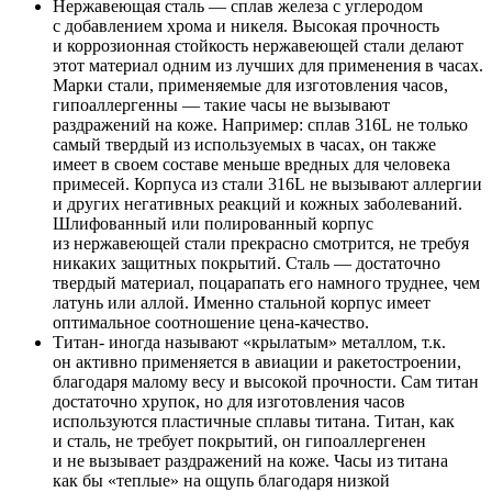
Нержавеющая сталь — сплав железа с углеродом
с добавлением хрома и никеля. Высокая прочность
и коррозионная стойкость нержавеющей стали делают
этот материал одним из лучших для применения в часах.
Марки стали, применяемые для изготовления часов,
гипоаллергенны — такие часы не вызывают
раздражений на коже. Например: сплав 316L не только
самый твердый из используемых в часах, он также
имеет в своем составе меньше вредных для человека
примесей. Корпуса из стали 316L не вызывают аллергии
и других негативных реакций и кожных заболеваний.
Шлифованный или полированный корпус
из нержавеющей стали прекрасно смотрится, не требуя
никаких защитных покрытий. Сталь — достаточно
твердый материал, поцарапать его намного труднее, чем
латунь или аллой. Именно стальной корпус имеет
оптимальное соотношение цена-качество.
Титан- иногда называют «крылатым» металлом, т.к.
он активно применяется в авиации и ракетостроении,
благодаря малому весу и высокой прочности. Сам титан
достаточно хрупок, но для изготовления часов
используются пластичные сплавы титана. Титан, как
и сталь, не требует покрытий, он гипоаллергенен
и не вызывает раздражений на коже. Часы из титана
как бы «теплые» на ощупь благодаря низкой