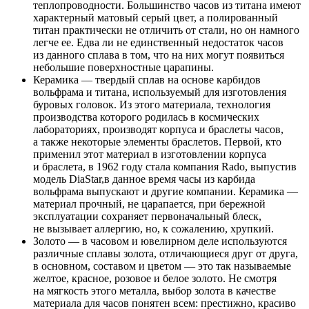
теплопроводности. Большинство часов из титана имеют
характерный матовый серый цвет, а полированный
титан практически не отличить от стали, но он намного
легче ее. Едва ли не единственный недостаток часов
из данного сплава в том, что на них могут появиться
небольшие поверхностные царапины.
Керамика — твердый сплав на основе карбидов
вольфрама и титана, используемый для изготовления
буровых головок. Из этого материала, технология
производства которого родилась в космических
лабораториях, производят корпуса и браслеты часов,
а также некоторые элементы браслетов. Первой, кто
применил этот материал в изготовлении корпуса
и браслета, в 1962 году стала компания Rado, выпустив
модель DiaStar,в данное время часы из карбида
вольфрама выпускают и другие компании. Керамика —
материал прочный, не царапается, при бережной
эксплуатации сохраняет первоначальный блеск,
не вызывает аллергию, но, к сожалению, хрупкий.
Золото — в часовом и ювелирном деле используются
различные сплавы золота, отличающиеся друг от друга,
в основном, составом и цветом — это так называемые
желтое, красное, розовое и белое золото. Не смотря
на мягкость этого металла, выбор золота в качестве
материала для часов понятен всем: престижно, красиво