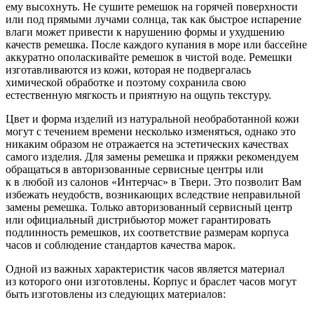
ему высохнуть. Не сушите ремешок на горячей поверхности
или под прямыми лучами солнца, так как быстрое испарение
влаги может привести к нарушению формы и ухудшению
качеств ремешка. После каждого купания в море или бассейне
аккуратно ополаскивайте ремешок в чистой воде. Ремешки
изготавливаются из кожи, которая не подвергалась
химической обработке и поэтому сохранила свою
естественную мягкость и приятную на ощупь текстуру.
Цвет и форма изделий из натуральной необработанной кожи
могут с течением времени несколько изменяться, однако это
никаким образом не отражается на эстетических качествах
самого изделия. Для замены ремешка и пряжки рекомендуем
обращаться в авторизованные сервисные центры или
к в любой из салонов «Интерчас» в Твери. Это позволит Вам
избежать неудобств, возникающих вследствие неправильной
замены ремешка. Только авторизованный сервисный центр
или официальный дистрибьютор может гарантировать
подлинность ремешков, их соответствие размерам корпуса
часов и соблюдение стандартов качества марок.
Одной из важных характеристик часов является материал
из которого они изготовлены. Корпус и браслет часов могут
быть изготовлены из следующих материалов: