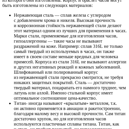
из которого они изготовлены. Корпус и браслет часов могут
быть изготовлены из следующих материалов:
Нержавеющая сталь — сплав железа с углеродом
с добавлением хрома и никеля. Высокая прочность
и коррозионная стойкость нержавеющей стали делают
этот материал одним из лучших для применения в часах.
Марки стали, применяемые для изготовления часов,
гипоаллергенны — такие часы не вызывают
раздражений на коже. Например: сплав 316L не только
самый твердый из используемых в часах, он также
имеет в своем составе меньше вредных для человека
примесей. Корпуса из стали 316L не вызывают аллергии
и других негативных реакций и кожных заболеваний.
Шлифованный или полированный корпус
из нержавеющей стали прекрасно смотрится, не требуя
никаких защитных покрытий. Сталь — достаточно
твердый материал, поцарапать его намного труднее, чем
латунь или аллой. Именно стальной корпус имеет
оптимальное соотношение цена-качество.
Титан- иногда называют «крылатым» металлом, т.к.
он активно применяется в авиации и ракетостроении,
благодаря малому весу и высокой прочности. Сам титан
достаточно хрупок, но для изготовления часов
используются пластичные сплавы титана. Титан, как