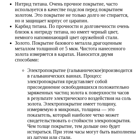
Нитрид титана. Очень прочное покрытие, часто
используется в качестве подслоя перед покрытием
золотом. Это покрытие не только долго не стирается,
но и защищает корпус от царапин.
Карбид титана. По прочности и долговечности очень
близок к нитриду титана, но имеет черный цвет,
немного напоминающий цвет оружейной стали.
Золото. Покрытие базового металла драгоценным
металлом толщиной от 5 мкм. Чистота нанесенного
золота измеряется в каратах. Наносится двумя
способами:
Электропокрытие (гальваническое)производится
в гальванических ваннах. Процесс
электропокрытия представляет собой
присоединение освободившихся положительно
заряженных частиц золота к поверхности часов
в результате электрического воздействия на соль
золота. Электропокрытие имеет толщину,
измеряемую в микронах, толщина — это
показатель, который наиболее четко может
свидетельствовать о стойкости элекропокрытия.
Чем толще покрытие, тем дольше оно будет
истираться. При этом часы могут быть выполнены
из латуни или стали.