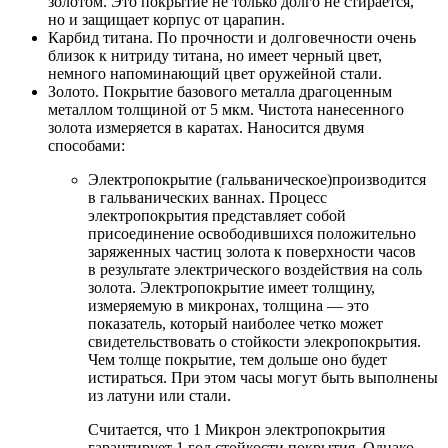
золотом. Это покрытие не только долго не стирается,
но и защищает корпус от царапин.
Карбид титана. По прочности и долговечности очень
близок к нитриду титана, но имеет черный цвет,
немного напоминающий цвет оружейной стали.
Золото. Покрытие базового металла драгоценным
металлом толщиной от 5 мкм. Чистота нанесенного
золота измеряется в каратах. Наносится двумя
способами:
Электропокрытие (гальваническое)производится
в гальванических ваннах. Процесс
электропокрытия представляет собой
присоединение освободившихся положительно
заряженных частиц золота к поверхности часов
в результате электрического воздействия на соль
золота. Электропокрытие имеет толщину,
измеряемую в микронах, толщина — это
показатель, который наиболее четко может
свидетельствовать о стойкости элекропокрытия.
Чем толще покрытие, тем дольше оно будет
истираться. При этом часы могут быть выполнены
из латуни или стали.
Считается, что 1 Микрон электропокрытия
гарантирует 1 год стойкости покрытия. Однако