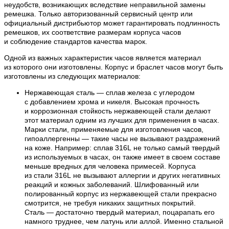
неудобств, возникающих вследствие неправильной замены
ремешка. Только авторизованный сервисный центр или
официальный дистрибьютор может гарантировать подлинность
ремешков, их соответствие размерам корпуса часов
и соблюдение стандартов качества марок.
Одной из важных характеристик часов является материал
из которого они изготовлены. Корпус и браслет часов могут быть
изготовлены из следующих материалов:
Нержавеющая сталь — сплав железа с углеродом
с добавлением хрома и никеля. Высокая прочность
и коррозионная стойкость нержавеющей стали делают
этот материал одним из лучших для применения в часах.
Марки стали, применяемые для изготовления часов,
гипоаллергенны — такие часы не вызывают раздражений
на коже. Например: сплав 316L не только самый твердый
из используемых в часах, он также имеет в своем составе
меньше вредных для человека примесей. Корпуса
из стали 316L не вызывают аллергии и других негативных
реакций и кожных заболеваний. Шлифованный или
полированный корпус из нержавеющей стали прекрасно
смотрится, не требуя никаких защитных покрытий.
Сталь — достаточно твердый материал, поцарапать его
намного труднее, чем латунь или аллой. Именно стальной