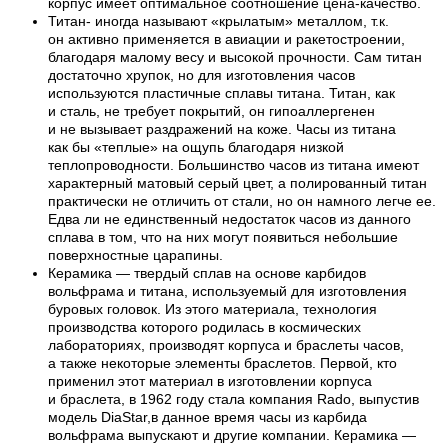
корпус имеет оптимальное соотношение цена-качество.
Титан- иногда называют «крылатым» металлом, т.к.
он активно применяется в авиации и ракетостроении,
благодаря малому весу и высокой прочности. Сам титан
достаточно хрупок, но для изготовления часов
используются пластичные сплавы титана. Титан, как
и сталь, не требует покрытий, он гипоаллергенен
и не вызывает раздражений на коже. Часы из титана
как бы «теплые» на ощупь благодаря низкой
теплопроводности. Большинство часов из титана имеют
характерный матовый серый цвет, а полированный титан
практически не отличить от стали, но он намного легче ее.
Едва ли не единственный недостаток часов из данного
сплава в том, что на них могут появиться небольшие
поверхностные царапины.
Керамика — твердый сплав на основе карбидов
вольфрама и титана, используемый для изготовления
буровых головок. Из этого материала, технология
производства которого родилась в космических
лабораториях, производят корпуса и браслеты часов,
а также некоторые элементы браслетов. Первой, кто
применил этот материал в изготовлении корпуса
и браслета, в 1962 году стала компания Rado, выпустив
модель DiaStar,в данное время часы из карбида
вольфрама выпускают и другие компании. Керамика —