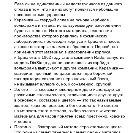
Едва ли не единственный недостаток часов из данного
сплава в том, что на них могут появиться небольшие
поверхностные царапины.
Керамика — твердый сплав на основе карбидов
вольфрама и титана, используемый для изготовления
буровых головок. Из этого материала, технология
производства которого родилась в космических
лабораториях, производят корпуса и браслеты часов,
а также некоторые элементы браслетов. Первой, кто
применил этот материал в изготовлении корпуса
и браслета, в 1962 году стала компания Rado, выпустив
модель DiaStar,в данное время часы из карбида
вольфрама выпускают и другие компании. Керамика —
материал прочный, не царапается, при бережной
эксплуатации сохраняет первоначальный блеск,
не вызывает аллергию, но, к сожалению, хрупкий.
Золото — в часовом и ювелирном деле используются
различные сплавы золота, отличающиеся друг от друга,
в основном, составом и цветом — это так называемые
желтое, красное, розовое и белое золото. Не смотря
на мягкость этого металла, выбор золота в качестве
материала для часов понятен всем: престижно, красиво
и дорого.
Платина — благородный металл серо-стального цвета.
Это один из самых тяжелых и самых редких металлов,