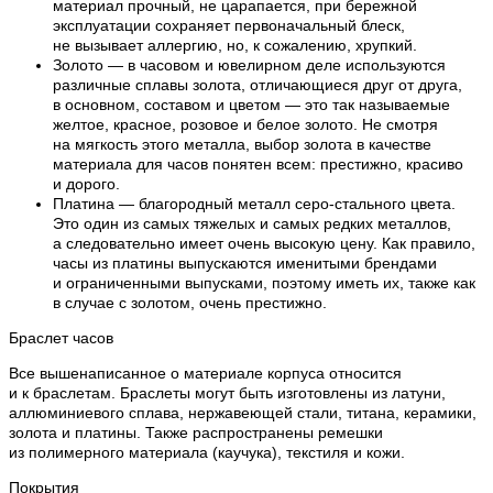
материал прочный, не царапается, при бережной
эксплуатации сохраняет первоначальный блеск,
не вызывает аллергию, но, к сожалению, хрупкий.
Золото — в часовом и ювелирном деле используются
различные сплавы золота, отличающиеся друг от друга,
в основном, составом и цветом — это так называемые
желтое, красное, розовое и белое золото. Не смотря
на мягкость этого металла, выбор золота в качестве
материала для часов понятен всем: престижно, красиво
и дорого.
Платина — благородный металл серо-стального цвета.
Это один из самых тяжелых и самых редких металлов,
а следовательно имеет очень высокую цену. Как правило,
часы из платины выпускаются именитыми брендами
и ограниченными выпусками, поэтому иметь их, также как
в случае с золотом, очень престижно.
Браслет часов
Все вышенаписанное о материале корпуса относится
и к браслетам. Браслеты могут быть изготовлены из латуни,
аллюминиевого сплава, нержавеющей стали, титана, керамики,
золота и платины. Также распространены ремешки
из полимерного материала (каучука), текстиля и кожи.
Покрытия