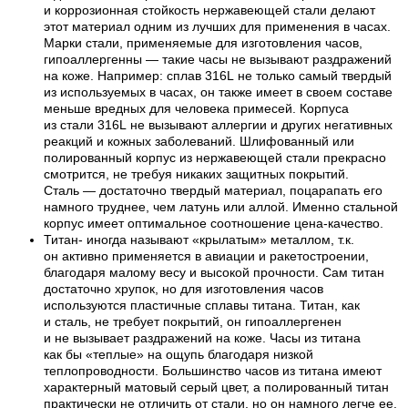
и коррозионная стойкость нержавеющей стали делают
этот материал одним из лучших для применения в часах.
Марки стали, применяемые для изготовления часов,
гипоаллергенны — такие часы не вызывают раздражений
на коже. Например: сплав 316L не только самый твердый
из используемых в часах, он также имеет в своем составе
меньше вредных для человека примесей. Корпуса
из стали 316L не вызывают аллергии и других негативных
реакций и кожных заболеваний. Шлифованный или
полированный корпус из нержавеющей стали прекрасно
смотрится, не требуя никаких защитных покрытий.
Сталь — достаточно твердый материал, поцарапать его
намного труднее, чем латунь или аллой. Именно стальной
корпус имеет оптимальное соотношение цена-качество.
Титан- иногда называют «крылатым» металлом, т.к.
он активно применяется в авиации и ракетостроении,
благодаря малому весу и высокой прочности. Сам титан
достаточно хрупок, но для изготовления часов
используются пластичные сплавы титана. Титан, как
и сталь, не требует покрытий, он гипоаллергенен
и не вызывает раздражений на коже. Часы из титана
как бы «теплые» на ощупь благодаря низкой
теплопроводности. Большинство часов из титана имеют
характерный матовый серый цвет, а полированный титан
практически не отличить от стали, но он намного легче ее.