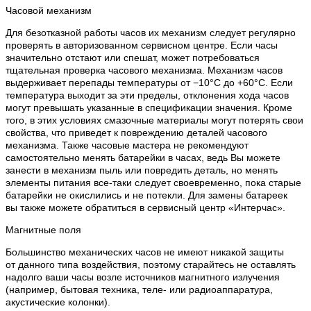
Часовой механизм
Для безотказной работы часов их механизм следует регулярно
проверять в авторизованном сервисном центре. Если часы
значительно отстают или спешат, может потребоваться
тщательная проверка часового механизма. Механизм часов
выдерживает перепады температуры от −10°C до +60°C. Если
температура выходит за эти пределы, отклонения хода часов
могут превышать указанные в спецификации значения. Кроме
того, в этих условиях смазочные материалы могут потерять свои
свойства, что приведет к повреждению деталей часового
механизма. Также часовые мастера не рекомендуют
самостоятельно менять батарейки в часах, ведь Вы можете
занести в механизм пыль или повредить деталь, но менять
элементы питания все-таки следует своевременно, пока старые
батарейки не окислились и не потекли. Для замены батареек
вы также можете обратиться в сервисный центр «Интерчас».
Магнитные поля
Большинство механических часов не имеют никакой защиты
от данного типа воздействия, поэтому старайтесь не оставлять
надолго ваши часы возле источников магнитного излучения
(например, бытовая техника, теле- или радиоаппаратура,
акустические колонки).