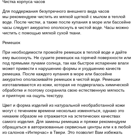
Чистка корпуса часов
Для поддержания безупречного внешнего вида часов
мы рекомендуем чистить их мягкой щеткой с мылом в теплой
воде. После чистки, а также после купания в море или бассейне
часы следует аккуратно ополоснуть в чистой воде. Часы можно
чистить с помощью мягкой сухой ткани.
Ремешок
При необходимости промойте ремешок в теплой воде и дайте
ему высохнуть. Не сушите ремешок на горячей поверхности или
под прямыми лучами солнца, так как быстрое испарение влаги
может привести к нарушению формы и ухудшению качеств
ремешка. После каждого купания в море или бассейне
аккуратно ополаскивайте ремешок в чистой воде. Ремешки
изготавливаются из кожи, которая не подвергалась химической
обработке и поэтому сохранила свою естественную мягкость
и приятную на ощупь текстуру.
Цвет и форма изделий из натуральной необработанной кожи
могут с течением времени несколько изменяться, однако это
никаким образом не отражается на эстетических качествах
самого изделия. Для замены ремешка и пряжки рекомендуем
обращаться в авторизованные сервисные центры или к в любой
из салонов «Интерчас» в Твери. Это позволит Вам избежать