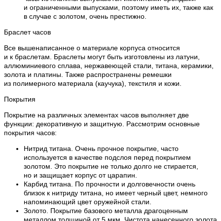
и ограниченными выпусками, поэтому иметь их, также как
в случае с золотом, очень престижно.
Браслет часов
Все вышенаписанное о материале корпуса относится
и к браслетам. Браслеты могут быть изготовлены из латуни,
аллюминиевого сплава, нержавеющей стали, титана, керамики,
золота и платины. Также распространены ремешки
из полимерного материала (каучука), текстиля и кожи.
Покрытия
Покрытие на различных элементах часов выполняет две
функции: декоративную и защитную. Рассмотрим основные
покрытия часов:
Нитрид титана. Очень прочное покрытие, часто
используется в качестве подслоя перед покрытием
золотом. Это покрытие не только долго не стирается,
но и защищает корпус от царапин.
Карбид титана. По прочности и долговечности очень
близок к нитриду титана, но имеет черный цвет, немного
напоминающий цвет оружейной стали.
Золото. Покрытие базового металла драгоценным
металлом толщиной от 5 мкм. Чистота нанесенного золота