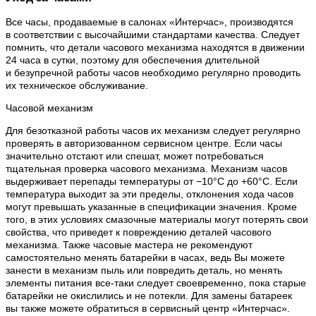
Все часы, продаваемые в салонах «Интерчас», производятся
в соответствии с высочайшими стандартами качества. Следует
помнить, что детали часового механизма находятся в движении
24 часа в сутки, поэтому для обеспечения длительной
и безупречной работы часов необходимо регулярно проводить
их техническое обслуживание.
Часовой механизм
Для безотказной работы часов их механизм следует регулярно
проверять в авторизованном сервисном центре. Если часы
значительно отстают или спешат, может потребоваться
тщательная проверка часового механизма. Механизм часов
выдерживает перепады температуры от −10°C до +60°C. Если
температура выходит за эти пределы, отклонения хода часов
могут превышать указанные в спецификации значения. Кроме
того, в этих условиях смазочные материалы могут потерять свои
свойства, что приведет к повреждению деталей часового
механизма. Также часовые мастера не рекомендуют
самостоятельно менять батарейки в часах, ведь Вы можете
занести в механизм пыль или повредить деталь, но менять
элементы питания все-таки следует своевременно, пока старые
батарейки не окислились и не потекли. Для замены батареек
вы также можете обратиться в сервисный центр «Интерчас».