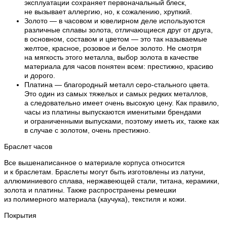
эксплуатации сохраняет первоначальный блеск,
не вызывает аллергию, но, к сожалению, хрупкий.
Золото — в часовом и ювелирном деле используются
различные сплавы золота, отличающиеся друг от друга,
в основном, составом и цветом — это так называемые
желтое, красное, розовое и белое золото. Не смотря
на мягкость этого металла, выбор золота в качестве
материала для часов понятен всем: престижно, красиво
и дорого.
Платина — благородный металл серо-стального цвета.
Это один из самых тяжелых и самых редких металлов,
а следовательно имеет очень высокую цену. Как правило,
часы из платины выпускаются именитыми брендами
и ограниченными выпусками, поэтому иметь их, также как
в случае с золотом, очень престижно.
Браслет часов
Все вышенаписанное о материале корпуса относится
и к браслетам. Браслеты могут быть изготовлены из латуни,
аллюминиевого сплава, нержавеющей стали, титана, керамики,
золота и платины. Также распространены ремешки
из полимерного материала (каучука), текстиля и кожи.
Покрытия