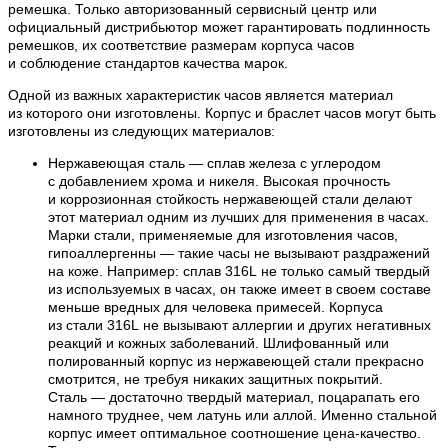
ремешка. Только авторизованный сервисный центр или
официальный дистрибьютор может гарантировать подлинность
ремешков, их соответствие размерам корпуса часов
и соблюдение стандартов качества марок.
Одной из важных характеристик часов является материал
из которого они изготовлены. Корпус и браслет часов могут быть
изготовлены из следующих материалов:
Нержавеющая сталь — сплав железа с углеродом
с добавлением хрома и никеля. Высокая прочность
и коррозионная стойкость нержавеющей стали делают
этот материал одним из лучших для применения в часах.
Марки стали, применяемые для изготовления часов,
гипоаллергенны — такие часы не вызывают раздражений
на коже. Например: сплав 316L не только самый твердый
из используемых в часах, он также имеет в своем составе
меньше вредных для человека примесей. Корпуса
из стали 316L не вызывают аллергии и других негативных
реакций и кожных заболеваний. Шлифованный или
полированный корпус из нержавеющей стали прекрасно
смотрится, не требуя никаких защитных покрытий.
Сталь — достаточно твердый материал, поцарапать его
намного труднее, чем латунь или аллой. Именно стальной
корпус имеет оптимальное соотношение цена-качество.