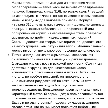
Марки стали, применяемые для изготовления часов,
гипоаллергенны — такие часы не вызывают раздражений
на коже. Например: сплав 316L не только самый твердый
из используемых в часах, он также имеет в своем составе
меньше вредных для человека примесей. Корпуса
из стали 316L не вызывают аллергии и других негативных
реакций и кожных заболеваний. Шлифованный или
полированный корпус из нержавеющей стали прекрасно
смотрится, не требуя никаких защитных покрытий.
Сталь — достаточно твердый материал, поцарапать его
намного труднее, чем латунь или аллой. Именно стальной
корпус имеет оптимальное соотношение цена-качество.
Титан- иногда называют «крылатым» металлом, т.к.
он активно применяется в авиации и ракетостроении,
благодаря малому весу и высокой прочности. Сам титан
достаточно хрупок, но для изготовления часов
используются пластичные сплавы титана. Титан, как
и сталь, не требует покрытий, он гипоаллергенен
и не вызывает раздражений на коже. Часы из титана
как бы «теплые» на ощупь благодаря низкой
теплопроводности. Большинство часов из титана имеют
характерный матовый серый цвет, а полированный титан
практически не отличить от стали, но он намного легче ее.
Едва ли не единственный недостаток часов из данного
сплава в том, что на них могут появиться небольшие