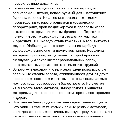
поверхностные царапины.
Керамика — твердый сплав на основе карбидов
вольфрама и титана, используемый для изготовления
буровых головок. Из этого материала, технология
производства которого родилась в космических
лабораториях, производят корпуса и браслеты часов,
а также некоторые элементы браслетов. Первой, кто
применил этот материал в изготовлении корпуса
и браслета, в 1962 году стала компания Rado, выпустив
модель DiaStar,в данное время часы из карбида
вольфрама выпускают и другие компании. Керамика —
материал прочный, не царапается, при бережной
эксплуатации сохраняет первоначальный блеск,
не вызывает аллергию, но, к сожалению, хрупкий.
Золото — в часовом и ювелирном деле используются
различные сплавы золота, отличающиеся друг от друга,
в основном, составом и цветом — это так называемые
желтое, красное, розовое и белое золото. Не смотря
на мягкость этого металла, выбор золота в качестве
материала для часов понятен всем: престижно, красиво
и дорого.
Платина — благородный металл серо-стального цвета.
Это один из самых тяжелых и самых редких металлов,
а следовательно имеет очень высокую цену. Как правило,
часы из платины выпускаются именитыми брендами