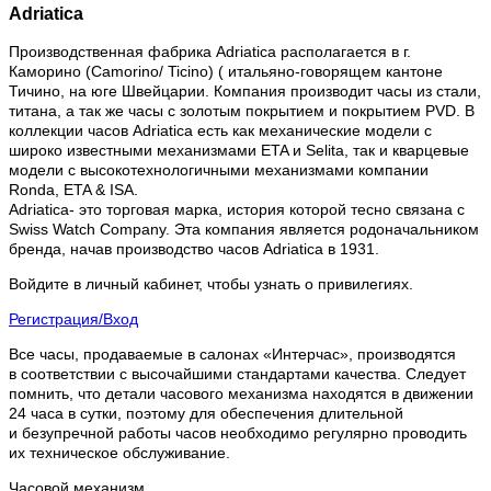
Adriatica
Производственная фабрика Adriatica располагается в г.
Каморино (Camorino/ Ticino) ( итальяно-говорящем кантоне
Тичино, на юге Швейцарии. Компания производит часы из стали,
титана, а так же часы с золотым покрытием и покрытием PVD. В
коллекции часов Adriatica есть как механические модели с
широко известными механизмами ETA и Selita, так и кварцевые
модели с высокотехнологичными механизмами компании
Ronda, ETA & ISA.
Adriatica- это торговая марка, история которой тесно связана с
Swiss Watch Company. Эта компания является родоначальником
бренда, начав производство часов Adriatica в 1931.
Войдите в личный кабинет, чтобы узнать о привилегиях.
Регистрация/Вход
Все часы, продаваемые в салонах «Интерчас», производятся
в соответствии с высочайшими стандартами качества. Следует
помнить, что детали часового механизма находятся в движении
24 часа в сутки, поэтому для обеспечения длительной
и безупречной работы часов необходимо регулярно проводить
их техническое обслуживание.
Часовой механизм