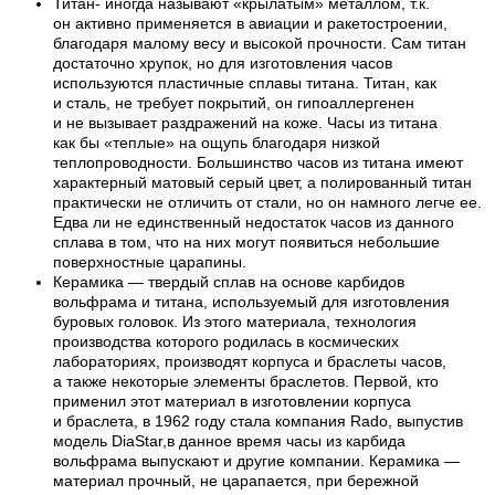
Титан- иногда называют «крылатым» металлом, т.к.
он активно применяется в авиации и ракетостроении,
благодаря малому весу и высокой прочности. Сам титан
достаточно хрупок, но для изготовления часов
используются пластичные сплавы титана. Титан, как
и сталь, не требует покрытий, он гипоаллергенен
и не вызывает раздражений на коже. Часы из титана
как бы «теплые» на ощупь благодаря низкой
теплопроводности. Большинство часов из титана имеют
характерный матовый серый цвет, а полированный титан
практически не отличить от стали, но он намного легче ее.
Едва ли не единственный недостаток часов из данного
сплава в том, что на них могут появиться небольшие
поверхностные царапины.
Керамика — твердый сплав на основе карбидов
вольфрама и титана, используемый для изготовления
буровых головок. Из этого материала, технология
производства которого родилась в космических
лабораториях, производят корпуса и браслеты часов,
а также некоторые элементы браслетов. Первой, кто
применил этот материал в изготовлении корпуса
и браслета, в 1962 году стала компания Rado, выпустив
модель DiaStar,в данное время часы из карбида
вольфрама выпускают и другие компании. Керамика —
материал прочный, не царапается, при бережной