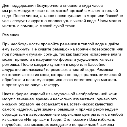
Для поддержания безупречного внешнего вида часов
мы рекомендуем чистить их мягкой щеткой с мылом в теплой
воде. После чистки, а также после купания в море или бассейне
часы следует аккуратно ополоснуть в чистой воде. Часы можно
чистить с помощью мягкой сухой ткани.
Ремешок
При необходимости промойте ремешок в теплой воде и дайте
ему высохнуть. Не сушите ремешок на горячей поверхности или
под прямыми лучами солнца, так как быстрое испарение влаги
может привести к нарушению формы и ухудшению качеств
ремешка. После каждого купания в море или бассейне
аккуратно ополаскивайте ремешок в чистой воде. Ремешки
изготавливаются из кожи, которая не подвергалась химической
обработке и поэтому сохранила свою естественную мягкость
и приятную на ощупь текстуру.
Цвет и форма изделий из натуральной необработанной кожи
могут с течением времени несколько изменяться, однако это
никаким образом не отражается на эстетических качествах
самого изделия. Для замены ремешка и пряжки рекомендуем
обращаться в авторизованные сервисные центры или к в любой
из салонов «Интерчас» в Твери. Это позволит Вам избежать
неудобств, возникающих вследствие неправильной замены