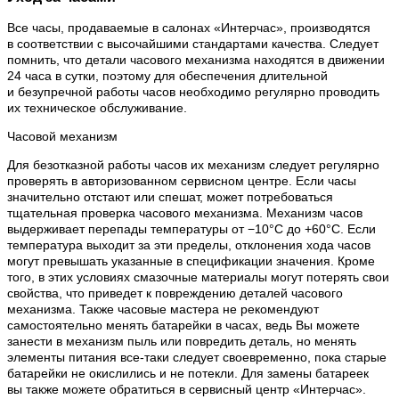
Все часы, продаваемые в салонах «Интерчас», производятся
в соответствии с высочайшими стандартами качества. Следует
помнить, что детали часового механизма находятся в движении
24 часа в сутки, поэтому для обеспечения длительной
и безупречной работы часов необходимо регулярно проводить
их техническое обслуживание.
Часовой механизм
Для безотказной работы часов их механизм следует регулярно
проверять в авторизованном сервисном центре. Если часы
значительно отстают или спешат, может потребоваться
тщательная проверка часового механизма. Механизм часов
выдерживает перепады температуры от −10°C до +60°C. Если
температура выходит за эти пределы, отклонения хода часов
могут превышать указанные в спецификации значения. Кроме
того, в этих условиях смазочные материалы могут потерять свои
свойства, что приведет к повреждению деталей часового
механизма. Также часовые мастера не рекомендуют
самостоятельно менять батарейки в часах, ведь Вы можете
занести в механизм пыль или повредить деталь, но менять
элементы питания все-таки следует своевременно, пока старые
батарейки не окислились и не потекли. Для замены батареек
вы также можете обратиться в сервисный центр «Интерчас».