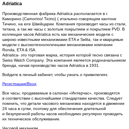
Adriatica
Производственная фабрика Adriatica располагается в г.
Каморино (Camorino/ Ticino) ( итальяно-говорящем кантоне
Тичино, на юге Швейцарии. Компания производит часы из стали,
титана, а так же часы с золотым покрытием и покрытием PVD. В
коллекции часов Adriatica есть как механические модели с
широко известными механизмами ETA и Selita, так и кварцевые
модели с высокотехнологичными механизмами компании
Ronda, ETA & ISA.
Adriatica- это торговая марка, история которой тесно связана с
Swiss Watch Company. Эта компания является родоначальником
бренда, начав производство часов Adriatica в 1931.
Войдите в личный кабинет, чтобы узнать о привилегиях.
Регистрация/Вход
Все часы, продаваемые в салонах «Интерчас», производятся
в соответствии с высочайшими стандартами качества. Следует
помнить, что детали часового механизма находятся в движении
24 часа в сутки, поэтому для обеспечения длительной
и безупречной работы часов необходимо регулярно проводить
их техническое обслуживание.
Часовой механизм