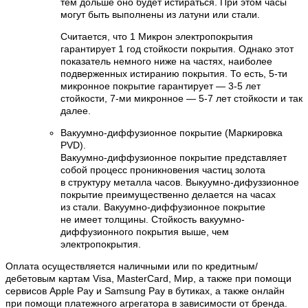
тем дольше оно будет истираться. При этом часы
могут быть выполнены из латуни или стали.
Считается, что 1 Микрон электропокрытия
гарантирует 1 год стойкости покрытия. Однако этот
показатель немного ниже на частях, наиболее
подверженных истиранию покрытия. То есть, 5-ти
микронное покрытие гарантирует — 3-5 лет
стойкости, 7-ми микронное — 5-7 лет стойкости и так
далее.
Вакуумно-диффузионное покрытие (Маркировка
PVD).
Вакуумно-диффузионное покрытие представляет
собой процесс проникновения частиц золота
в структуру металла часов. Выкуумно-дифуззионное
покрытие преимущественно делается на часах
из стали. Вакуумно-диффузионное покрытие
не имеет толщины. Стойкость вакуумно-
диффузионного покрытия выше, чем
электропокрытия.
Оплата осуществляется наличными или по кредитным/
дебетовым картам Visa, MasterCard, Мир, а также при помощи
сервисов Apple Pay и Samsung Pay в бутиках, а также онлайн
при помощи платежного агрегатора в зависимости от бренда.