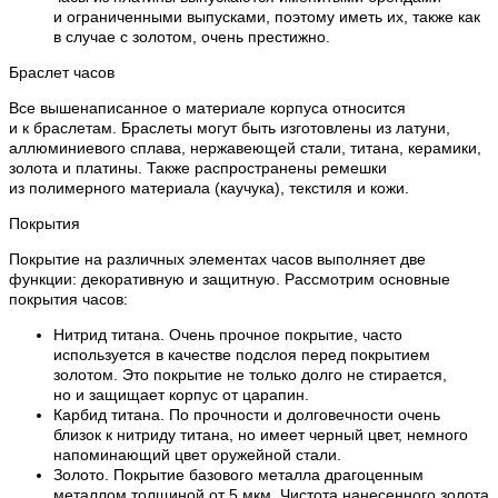
и ограниченными выпусками, поэтому иметь их, также как
в случае с золотом, очень престижно.
Браслет часов
Все вышенаписанное о материале корпуса относится
и к браслетам. Браслеты могут быть изготовлены из латуни,
аллюминиевого сплава, нержавеющей стали, титана, керамики,
золота и платины. Также распространены ремешки
из полимерного материала (каучука), текстиля и кожи.
Покрытия
Покрытие на различных элементах часов выполняет две
функции: декоративную и защитную. Рассмотрим основные
покрытия часов:
Нитрид титана. Очень прочное покрытие, часто
используется в качестве подслоя перед покрытием
золотом. Это покрытие не только долго не стирается,
но и защищает корпус от царапин.
Карбид титана. По прочности и долговечности очень
близок к нитриду титана, но имеет черный цвет, немного
напоминающий цвет оружейной стали.
Золото. Покрытие базового металла драгоценным
металлом толщиной от 5 мкм. Чистота нанесенного золота