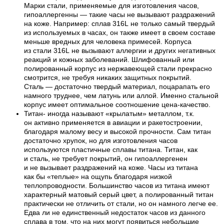
Марки стали, применяемые для изготовления часов,
гипоаллергенны — такие часы не вызывают раздражений
на коже. Например: сплав 316L не только самый твердый
из используемых в часах, он также имеет в своем составе
меньше вредных для человека примесей. Корпуса
из стали 316L не вызывают аллергии и других негативных
реакций и кожных заболеваний. Шлифованный или
полированный корпус из нержавеющей стали прекрасно
смотрится, не требуя никаких защитных покрытий.
Сталь — достаточно твердый материал, поцарапать его
намного труднее, чем латунь или аллой. Именно стальной
корпус имеет оптимальное соотношение цена-качество.
Титан- иногда называют «крылатым» металлом, т.к.
он активно применяется в авиации и ракетостроении,
благодаря малому весу и высокой прочности. Сам титан
достаточно хрупок, но для изготовления часов
используются пластичные сплавы титана. Титан, как
и сталь, не требует покрытий, он гипоаллергенен
и не вызывает раздражений на коже. Часы из титана
как бы «теплые» на ощупь благодаря низкой
теплопроводности. Большинство часов из титана имеют
характерный матовый серый цвет, а полированный титан
практически не отличить от стали, но он намного легче ее.
Едва ли не единственный недостаток часов из данного
сплава в том, что на них могут появиться небольшие