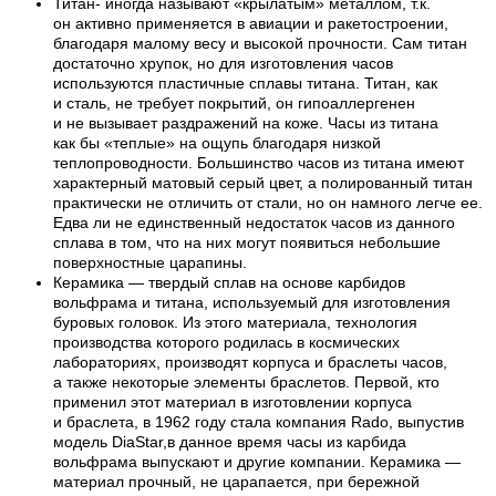
Титан- иногда называют «крылатым» металлом, т.к.
он активно применяется в авиации и ракетостроении,
благодаря малому весу и высокой прочности. Сам титан
достаточно хрупок, но для изготовления часов
используются пластичные сплавы титана. Титан, как
и сталь, не требует покрытий, он гипоаллергенен
и не вызывает раздражений на коже. Часы из титана
как бы «теплые» на ощупь благодаря низкой
теплопроводности. Большинство часов из титана имеют
характерный матовый серый цвет, а полированный титан
практически не отличить от стали, но он намного легче ее.
Едва ли не единственный недостаток часов из данного
сплава в том, что на них могут появиться небольшие
поверхностные царапины.
Керамика — твердый сплав на основе карбидов
вольфрама и титана, используемый для изготовления
буровых головок. Из этого материала, технология
производства которого родилась в космических
лабораториях, производят корпуса и браслеты часов,
а также некоторые элементы браслетов. Первой, кто
применил этот материал в изготовлении корпуса
и браслета, в 1962 году стала компания Rado, выпустив
модель DiaStar,в данное время часы из карбида
вольфрама выпускают и другие компании. Керамика —
материал прочный, не царапается, при бережной