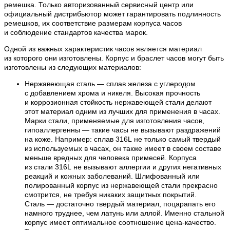
ремешка. Только авторизованный сервисный центр или
официальный дистрибьютор может гарантировать подлинность
ремешков, их соответствие размерам корпуса часов
и соблюдение стандартов качества марок.
Одной из важных характеристик часов является материал
из которого они изготовлены. Корпус и браслет часов могут быть
изготовлены из следующих материалов:
Нержавеющая сталь — сплав железа с углеродом
с добавлением хрома и никеля. Высокая прочность
и коррозионная стойкость нержавеющей стали делают
этот материал одним из лучших для применения в часах.
Марки стали, применяемые для изготовления часов,
гипоаллергенны — такие часы не вызывают раздражений
на коже. Например: сплав 316L не только самый твердый
из используемых в часах, он также имеет в своем составе
меньше вредных для человека примесей. Корпуса
из стали 316L не вызывают аллергии и других негативных
реакций и кожных заболеваний. Шлифованный или
полированный корпус из нержавеющей стали прекрасно
смотрится, не требуя никаких защитных покрытий.
Сталь — достаточно твердый материал, поцарапать его
намного труднее, чем латунь или аллой. Именно стальной
корпус имеет оптимальное соотношение цена-качество.