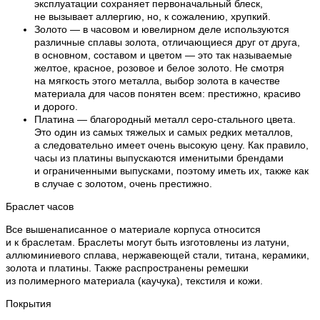
эксплуатации сохраняет первоначальный блеск,
не вызывает аллергию, но, к сожалению, хрупкий.
Золото — в часовом и ювелирном деле используются
различные сплавы золота, отличающиеся друг от друга,
в основном, составом и цветом — это так называемые
желтое, красное, розовое и белое золото. Не смотря
на мягкость этого металла, выбор золота в качестве
материала для часов понятен всем: престижно, красиво
и дорого.
Платина — благородный металл серо-стального цвета.
Это один из самых тяжелых и самых редких металлов,
а следовательно имеет очень высокую цену. Как правило,
часы из платины выпускаются именитыми брендами
и ограниченными выпусками, поэтому иметь их, также как
в случае с золотом, очень престижно.
Браслет часов
Все вышенаписанное о материале корпуса относится
и к браслетам. Браслеты могут быть изготовлены из латуни,
аллюминиевого сплава, нержавеющей стали, титана, керамики,
золота и платины. Также распространены ремешки
из полимерного материала (каучука), текстиля и кожи.
Покрытия