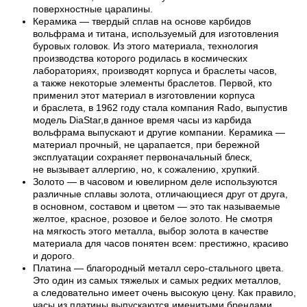
поверхностные царапины.
Керамика — твердый сплав на основе карбидов
вольфрама и титана, используемый для изготовления
буровых головок. Из этого материала, технология
производства которого родилась в космических
лабораториях, производят корпуса и браслеты часов,
а также некоторые элементы браслетов. Первой, кто
применил этот материал в изготовлении корпуса
и браслета, в 1962 году стала компания Rado, выпустив
модель DiaStar,в данное время часы из карбида
вольфрама выпускают и другие компании. Керамика —
материал прочный, не царапается, при бережной
эксплуатации сохраняет первоначальный блеск,
не вызывает аллергию, но, к сожалению, хрупкий.
Золото — в часовом и ювелирном деле используются
различные сплавы золота, отличающиеся друг от друга,
в основном, составом и цветом — это так называемые
желтое, красное, розовое и белое золото. Не смотря
на мягкость этого металла, выбор золота в качестве
материала для часов понятен всем: престижно, красиво
и дорого.
Платина — благородный металл серо-стального цвета.
Это один из самых тяжелых и самых редких металлов,
а следовательно имеет очень высокую цену. Как правило,
часы из платины выпускаются именитыми брендами