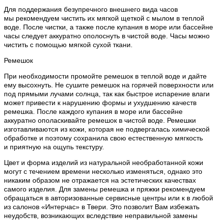
Для поддержания безупречного внешнего вида часов
мы рекомендуем чистить их мягкой щеткой с мылом в теплой
воде. После чистки, а также после купания в море или бассейне
часы следует аккуратно ополоснуть в чистой воде. Часы можно
чистить с помощью мягкой сухой ткани.
Ремешок
При необходимости промойте ремешок в теплой воде и дайте
ему высохнуть. Не сушите ремешок на горячей поверхности или
под прямыми лучами солнца, так как быстрое испарение влаги
может привести к нарушению формы и ухудшению качеств
ремешка. После каждого купания в море или бассейне
аккуратно ополаскивайте ремешок в чистой воде. Ремешки
изготавливаются из кожи, которая не подвергалась химической
обработке и поэтому сохранила свою естественную мягкость
и приятную на ощупь текстуру.
Цвет и форма изделий из натуральной необработанной кожи
могут с течением времени несколько изменяться, однако это
никаким образом не отражается на эстетических качествах
самого изделия. Для замены ремешка и пряжки рекомендуем
обращаться в авторизованные сервисные центры или к в любой
из салонов «Интерчас» в Твери. Это позволит Вам избежать
неудобств, возникающих вследствие неправильной замены