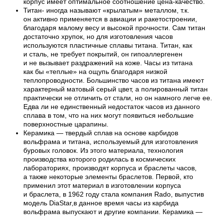
корпус имеет оптимальное соотношение цена-качество.
Титан- иногда называют «крылатым» металлом, т.к.
он активно применяется в авиации и ракетостроении,
благодаря малому весу и высокой прочности. Сам титан
достаточно хрупок, но для изготовления часов
используются пластичные сплавы титана. Титан, как
и сталь, не требует покрытий, он гипоаллергенен
и не вызывает раздражений на коже. Часы из титана
как бы «теплые» на ощупь благодаря низкой
теплопроводности. Большинство часов из титана имеют
характерный матовый серый цвет, а полированный титан
практически не отличить от стали, но он намного легче ее.
Едва ли не единственный недостаток часов из данного
сплава в том, что на них могут появиться небольшие
поверхностные царапины.
Керамика — твердый сплав на основе карбидов
вольфрама и титана, используемый для изготовления
буровых головок. Из этого материала, технология
производства которого родилась в космических
лабораториях, производят корпуса и браслеты часов,
а также некоторые элементы браслетов. Первой, кто
применил этот материал в изготовлении корпуса
и браслета, в 1962 году стала компания Rado, выпустив
модель DiaStar,в данное время часы из карбида
вольфрама выпускают и другие компании. Керамика —