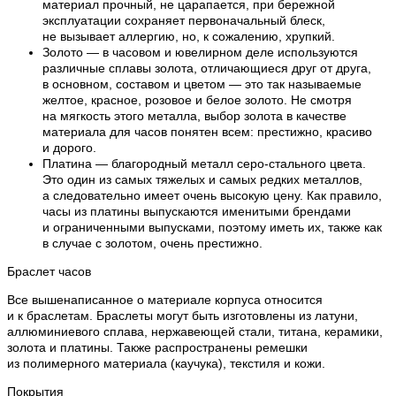
материал прочный, не царапается, при бережной
эксплуатации сохраняет первоначальный блеск,
не вызывает аллергию, но, к сожалению, хрупкий.
Золото — в часовом и ювелирном деле используются
различные сплавы золота, отличающиеся друг от друга,
в основном, составом и цветом — это так называемые
желтое, красное, розовое и белое золото. Не смотря
на мягкость этого металла, выбор золота в качестве
материала для часов понятен всем: престижно, красиво
и дорого.
Платина — благородный металл серо-стального цвета.
Это один из самых тяжелых и самых редких металлов,
а следовательно имеет очень высокую цену. Как правило,
часы из платины выпускаются именитыми брендами
и ограниченными выпусками, поэтому иметь их, также как
в случае с золотом, очень престижно.
Браслет часов
Все вышенаписанное о материале корпуса относится
и к браслетам. Браслеты могут быть изготовлены из латуни,
аллюминиевого сплава, нержавеющей стали, титана, керамики,
золота и платины. Также распространены ремешки
из полимерного материала (каучука), текстиля и кожи.
Покрытия