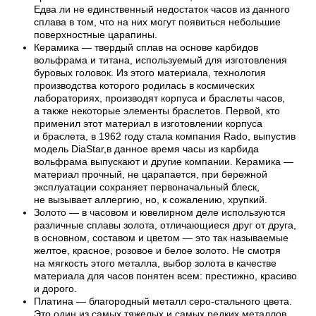
Едва ли не единственный недостаток часов из данного
сплава в том, что на них могут появиться небольшие
поверхностные царапины.
Керамика — твердый сплав на основе карбидов
вольфрама и титана, используемый для изготовления
буровых головок. Из этого материала, технология
производства которого родилась в космических
лабораториях, производят корпуса и браслеты часов,
а также некоторые элементы браслетов. Первой, кто
применил этот материал в изготовлении корпуса
и браслета, в 1962 году стала компания Rado, выпустив
модель DiaStar,в данное время часы из карбида
вольфрама выпускают и другие компании. Керамика —
материал прочный, не царапается, при бережной
эксплуатации сохраняет первоначальный блеск,
не вызывает аллергию, но, к сожалению, хрупкий.
Золото — в часовом и ювелирном деле используются
различные сплавы золота, отличающиеся друг от друга,
в основном, составом и цветом — это так называемые
желтое, красное, розовое и белое золото. Не смотря
на мягкость этого металла, выбор золота в качестве
материала для часов понятен всем: престижно, красиво
и дорого.
Платина — благородный металл серо-стального цвета.
Это один из самых тяжелых и самых редких металлов,