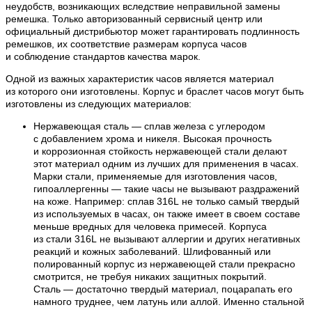
неудобств, возникающих вследствие неправильной замены
ремешка. Только авторизованный сервисный центр или
официальный дистрибьютор может гарантировать подлинность
ремешков, их соответствие размерам корпуса часов
и соблюдение стандартов качества марок.
Одной из важных характеристик часов является материал
из которого они изготовлены. Корпус и браслет часов могут быть
изготовлены из следующих материалов:
Нержавеющая сталь — сплав железа с углеродом
с добавлением хрома и никеля. Высокая прочность
и коррозионная стойкость нержавеющей стали делают
этот материал одним из лучших для применения в часах.
Марки стали, применяемые для изготовления часов,
гипоаллергенны — такие часы не вызывают раздражений
на коже. Например: сплав 316L не только самый твердый
из используемых в часах, он также имеет в своем составе
меньше вредных для человека примесей. Корпуса
из стали 316L не вызывают аллергии и других негативных
реакций и кожных заболеваний. Шлифованный или
полированный корпус из нержавеющей стали прекрасно
смотрится, не требуя никаких защитных покрытий.
Сталь — достаточно твердый материал, поцарапать его
намного труднее, чем латунь или аллой. Именно стальной