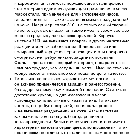
и коррозионная стойкость нержавеющей стали делают
этот материал одним из лучших для применения в часах.
Марки стали, применяемые для изготовления часов,
гипоаллергенны — такие часы не вызывают раздражений
на коже. Например: сплав 316L не только самый твердый
из используемых в часах, он также имеет в своем составе
меньше вредных для человека примесей. Корпуса
из стали 316L не вызывают аллергии и других негативных
реакций и кожных заболеваний. Шлифованный или
полированный корпус из нержавеющей стали прекрасно
смотрится, не требуя никаких защитных покрытий.
Сталь — достаточно твердый материал, поцарапать его
намного труднее, чем латунь или аллой. Именно стальной
корпус имеет оптимальное соотношение цена-качество.
Титан- иногда называют «крылатым» металлом, т.к.
он активно применяется в авиации и ракетостроении,
благодаря малому весу и высокой прочности. Сам титан
достаточно хрупок, но для изготовления часов
используются пластичные сплавы титана. Титан, как
и сталь, не требует покрытий, он гипоаллергенен
и не вызывает раздражений на коже. Часы из титана
как бы «теплые» на ощупь благодаря низкой
теплопроводности. Большинство часов из титана имеют
характерный матовый серый цвет, а полированный титан
практически не отличить от стали, но он намного легче ее.