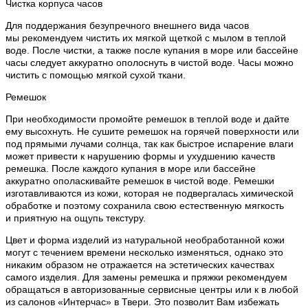
Чистка корпуса часов
Для поддержания безупречного внешнего вида часов
мы рекомендуем чистить их мягкой щеткой с мылом в теплой
воде. После чистки, а также после купания в море или бассейне
часы следует аккуратно ополоснуть в чистой воде. Часы можно
чистить с помощью мягкой сухой ткани.
Ремешок
При необходимости промойте ремешок в теплой воде и дайте
ему высохнуть. Не сушите ремешок на горячей поверхности или
под прямыми лучами солнца, так как быстрое испарение влаги
может привести к нарушению формы и ухудшению качеств
ремешка. После каждого купания в море или бассейне
аккуратно ополаскивайте ремешок в чистой воде. Ремешки
изготавливаются из кожи, которая не подвергалась химической
обработке и поэтому сохранила свою естественную мягкость
и приятную на ощупь текстуру.
Цвет и форма изделий из натуральной необработанной кожи
могут с течением времени несколько изменяться, однако это
никаким образом не отражается на эстетических качествах
самого изделия. Для замены ремешка и пряжки рекомендуем
обращаться в авторизованные сервисные центры или к в любой
из салонов «Интерчас» в Твери. Это позволит Вам избежать