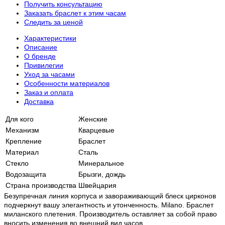
Получить консультацию
Заказать браслет к этим часам
Следить за ценой
Характеристики
Описание
О бренде
Привилегии
Уход за часами
Особенности материалов
Заказ и оплата
Доставка
Для кого
Женские
Механизм
Кварцевые
Крепление
Браслет
Материал
Сталь
Стекло
Минеральное
Водозащита
Брызги, дождь
Страна производства
Швейцария
Безупречная линия корпуса и завораживающий блеск цирконов
подчеркнут вашу элегантность и утонченность. Milano. Браслет
миланского плетения. Производитель оставляет за собой право
вносить изменения во внешний вид часов.