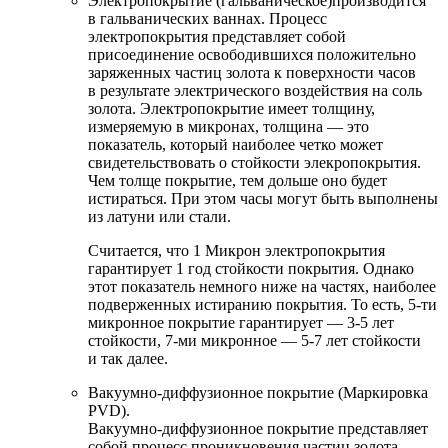
Электропокрытие (гальваническое)производится
в гальванических ваннах. Процесс
электропокрытия представляет собой
присоединение освободившихся положительно
заряженных частиц золота к поверхности часов
в результате электрического воздействия на соль
золота. Электропокрытие имеет толщину,
измеряемую в микронах, толщина — это
показатель, который наиболее четко может
свидетельствовать о стойкости элекропокрытия.
Чем толще покрытие, тем дольше оно будет
истираться. При этом часы могут быть выполнены
из латуни или стали.
Считается, что 1 Микрон электропокрытия
гарантирует 1 год стойкости покрытия. Однако
этот показатель немного ниже на частях, наиболее
подверженных истиранию покрытия. То есть, 5-ти
микронное покрытие гарантирует — 3-5 лет
стойкости, 7-ми микронное — 5-7 лет стойкости
и так далее.
Вакуумно-диффузионное покрытие (Маркировка
PVD).
Вакуумно-диффузионное покрытие представляет
собой процесс проникновения частиц золота