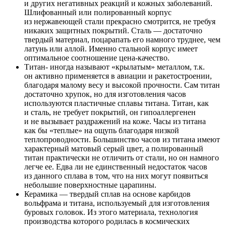
и других негативных реакций и кожных заболеваний.
Шлифованный или полированный корпус
из нержавеющей стали прекрасно смотрится, не требуя
никаких защитных покрытий. Сталь — достаточно
твердый материал, поцарапать его намного труднее, чем
латунь или аллой. Именно стальной корпус имеет
оптимальное соотношение цена-качество.
Титан- иногда называют «крылатым» металлом, т.к.
он активно применяется в авиации и ракетостроении,
благодаря малому весу и высокой прочности. Сам титан
достаточно хрупок, но для изготовления часов
используются пластичные сплавы титана. Титан, как
и сталь, не требует покрытий, он гипоаллергенен
и не вызывает раздражений на коже. Часы из титана
как бы «теплые» на ощупь благодаря низкой
теплопроводности. Большинство часов из титана имеют
характерный матовый серый цвет, а полированный
титан практически не отличить от стали, но он намного
легче ее. Едва ли не единственный недостаток часов
из данного сплава в том, что на них могут появиться
небольшие поверхностные царапины.
Керамика — твердый сплав на основе карбидов
вольфрама и титана, используемый для изготовления
буровых головок. Из этого материала, технология
производства которого родилась в космических