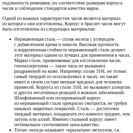
подлинность ремешков, их соответствие размерам корпуса
часов и соблюдение стандартов качества марок.
Одной из важных характеристик часов является материал
из которого они изготовлены. Корпус и браслет часов могут
быть изготовлены из следующих материалов:
Нержавеющая сталь — сплав железа с углеродом
с добавлением хрома и никеля. Высокая прочность
и коррозионная стойкость нержавеющей стали делают
этот материал одним из лучших для применения в часах.
Марки стали, применяемые для изготовления часов,
гипоаллергенны — такие часы не вызывают
раздражений на коже. Например: сплав 316L не только
самый твердый из используемых в часах, он также
имеет в своем составе меньше вредных для человека
примесей. Корпуса из стали 316L не вызывают аллергии
и других негативных реакций и кожных заболеваний.
Шлифованный или полированный корпус
из нержавеющей стали прекрасно смотрится, не требуя
никаких защитных покрытий. Сталь — достаточно
твердый материал, поцарапать его намного труднее, чем
латунь или аллой. Именно стальной корпус имеет
оптимальное соотношение цена-качество.
Титан- иногда называют «крылатым» металлом, т.к.