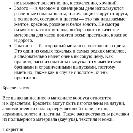
не вызывает аллергию, но, к сожалению, хрупкий.
Золото — в часовом и ювелирном деле используются
различные сплавы золота, отличающиеся друг от друга,
в основном, составом и цветом — это так называемые
желтое, красное, розовое и белое золото. Не смотря
на мягкость этого металла, выбор золота в качестве
материала для часов понятен всем: престижно, красиво
и дорого.
Платина — благородный металл серо-стального цвета.
Это один из самых тяжелых и самых редких металлов,
а следовательно имеет очень высокую цену. Как
правило, часы из платины выпускаются именитыми
брендами и ограниченными выпусками, поэтому
иметь их, также как в случае с золотом, очень
престижно.
Браслет часов
Все вышенаписанное о материале корпуса относится
и к браслетам. Браслеты могут быть изготовлены из латуни,
аллюминиевого сплава, нержавеющей стали, титана,
керамики, золота и платины. Также распространены ремешки
из полимерного материала (каучука), текстиля и кожи.
Покрытия