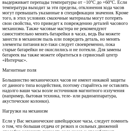
выдерживает перепады температуры от −10°C до +60°C. Если
температура выходит за эти пределы, отклонения хода часов
могут превышать указанные в спецификации значения. Кроме
того, в этих условиях смазочные материалы могут потерять
свои свойства, что приведет к повреждению деталей часового
механизма. Также часовые мастера не рекомендуют
самостоятельно менять батарейки в часах, ведь Вы можете
занести в механизм пыль или повредить деталь, но менять
элементы питания все-таки следует своевременно, пока
старые батарейки не окислились и не потекли. Для замены
батареек вы также можете обратиться в сервисный центр
«Интерчас».
Магнитные поля
Большинство механических часов не имеют никакой защиты
от данного типа воздействия, поэтому старайтесь не оставлять
надолго ваши часы возле источников магнитного излучения
(например, бытовая техника, теле- или радиоаппаратура,
акустические колонки).
Нагрузки на механизм
Если у Вас механические швейцарские часы, следует помнить
о том, что большая отдача от резких и сильных движений