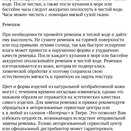
воде. После чистки, а также после купания в море или
бассейне часы следует аккуратно ополоснуть в чистой воде.
Часы можно чистить с помощью мягкой сухой ткани.
Ремешок
При необходимости промойте ремешок в теплой воде и дайте
ему высохнуть. Не сушите ремешок на горячей поверхности
или под прямыми лучами солнца, так как быстрое испарение
влаги может привести к нарушению формы и ухудшению
качеств ремешка. После каждого купания в море или бассейне
аккуратно ополаскивайте ремешок в чистой воде. Ремешки
изготавливаются из кожи, которая не подвергалась
химической обработке и поэтому сохранила свою
естественную мягкость и приятную на ощупь текстуру.
Цвет и форма изделий из натуральной необработанной кожи
могут с течением времени несколько изменяться, однако это
никаким образом не отражается на эстетических качествах
самого изделия. Для замены ремешка и пряжки рекомендуем
обращаться в авторизованные сервисные центры или
к в любой из салонов «Интерчас» в Твери. Это позволит Вам
избежать неудобств, возникающих вследствие неправильной
замены ремешка. Только авторизованный сервисный центр
или официальный дистрибьютор может гарантировать