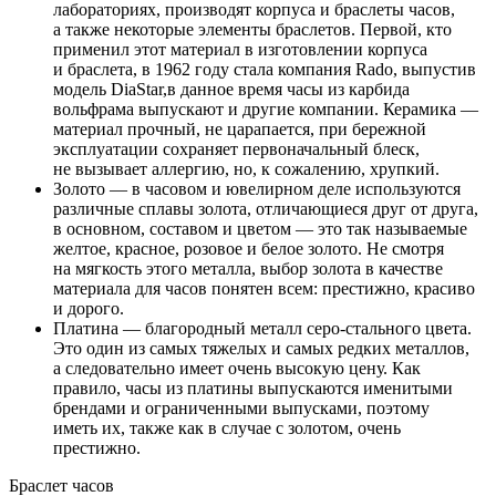
лабораториях, производят корпуса и браслеты часов,
а также некоторые элементы браслетов. Первой, кто
применил этот материал в изготовлении корпуса
и браслета, в 1962 году стала компания Rado, выпустив
модель DiaStar,в данное время часы из карбида
вольфрама выпускают и другие компании. Керамика —
материал прочный, не царапается, при бережной
эксплуатации сохраняет первоначальный блеск,
не вызывает аллергию, но, к сожалению, хрупкий.
Золото — в часовом и ювелирном деле используются
различные сплавы золота, отличающиеся друг от друга,
в основном, составом и цветом — это так называемые
желтое, красное, розовое и белое золото. Не смотря
на мягкость этого металла, выбор золота в качестве
материала для часов понятен всем: престижно, красиво
и дорого.
Платина — благородный металл серо-стального цвета.
Это один из самых тяжелых и самых редких металлов,
а следовательно имеет очень высокую цену. Как
правило, часы из платины выпускаются именитыми
брендами и ограниченными выпусками, поэтому
иметь их, также как в случае с золотом, очень
престижно.
Браслет часов