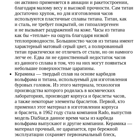
он активно применяется в авиации и ракетостроении,
благодаря малому весу и высокой прочности. Сам титан
достаточно хрупок, но для изготовления часов
используются пластичные сплавы титана. Титан, как
и сталь, не требует покрытий, он гипоаллергенен
и не вызывает раздражений на коже. Часы из титана
как бы «теплые» на ощупь благодаря низкой
теплопроводности. Большинство часов из титана имеют
характерный матовый серый цвет, а полированный
титан практически не отличить от стали, но он намного
легче ее. Едва ли не единственный недостаток часов
из данного сплава в том, что на них могут появиться
небольшие поверхностные царапины.
Керамика — твердый сплав на основе карбидов
вольфрама и титана, используемый для изготовления
буровых головок. Из этого материала, технология
производства которого родилась в космических
лабораториях, производят корпуса и браслеты часов,
а также некоторые элементы браслетов. Первой, кто
применил этот материал в изготовлении корпуса
и браслета, в 1962 году стала компания Rado, выпустив
модель DiaStar,в данное время часы из карбида
вольфрама выпускают и другие компании. Керамика —
материал прочный, не царапается, при бережной
эксплуатации сохраняет первоначальный блеск,