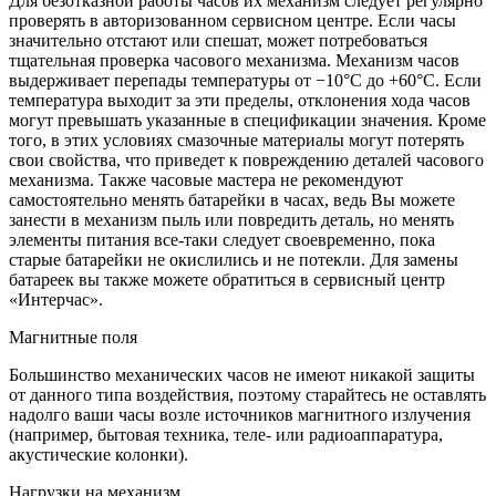
Для безотказной работы часов их механизм следует регулярно
проверять в авторизованном сервисном центре. Если часы
значительно отстают или спешат, может потребоваться
тщательная проверка часового механизма. Механизм часов
выдерживает перепады температуры от −10°C до +60°C. Если
температура выходит за эти пределы, отклонения хода часов
могут превышать указанные в спецификации значения. Кроме
того, в этих условиях смазочные материалы могут потерять
свои свойства, что приведет к повреждению деталей часового
механизма. Также часовые мастера не рекомендуют
самостоятельно менять батарейки в часах, ведь Вы можете
занести в механизм пыль или повредить деталь, но менять
элементы питания все-таки следует своевременно, пока
старые батарейки не окислились и не потекли. Для замены
батареек вы также можете обратиться в сервисный центр
«Интерчас».
Магнитные поля
Большинство механических часов не имеют никакой защиты
от данного типа воздействия, поэтому старайтесь не оставлять
надолго ваши часы возле источников магнитного излучения
(например, бытовая техника, теле- или радиоаппаратура,
акустические колонки).
Нагрузки на механизм