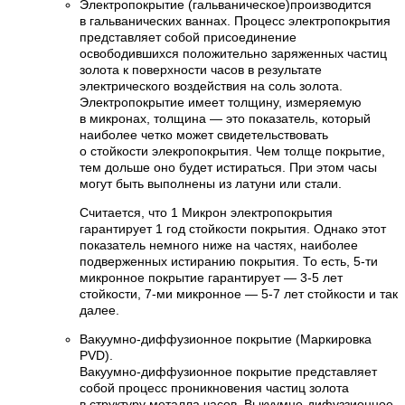
Электропокрытие (гальваническое)производится
в гальванических ваннах. Процесс электропокрытия
представляет собой присоединение
освободившихся положительно заряженных частиц
золота к поверхности часов в результате
электрического воздействия на соль золота.
Электропокрытие имеет толщину, измеряемую
в микронах, толщина — это показатель, который
наиболее четко может свидетельствовать
о стойкости элекропокрытия. Чем толще покрытие,
тем дольше оно будет истираться. При этом часы
могут быть выполнены из латуни или стали.
Считается, что 1 Микрон электропокрытия
гарантирует 1 год стойкости покрытия. Однако этот
показатель немного ниже на частях, наиболее
подверженных истиранию покрытия. То есть, 5-ти
микронное покрытие гарантирует — 3-5 лет
стойкости, 7-ми микронное — 5-7 лет стойкости и так
далее.
Вакуумно-диффузионное покрытие (Маркировка
PVD).
Вакуумно-диффузионное покрытие представляет
собой процесс проникновения частиц золота
в структуру металла часов. Выкуумно-дифуззионное