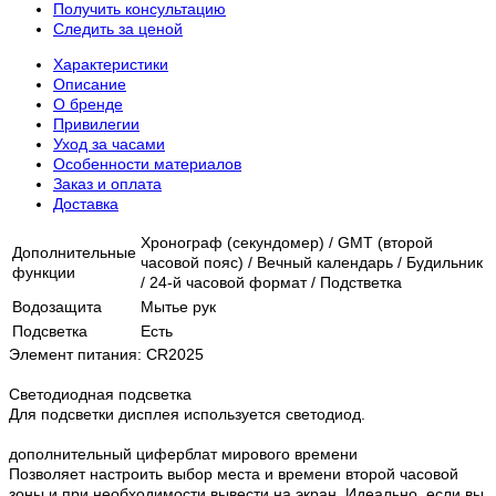
Получить консультацию
Следить за ценой
Характеристики
Описание
О бренде
Привилегии
Уход за часами
Особенности материалов
Заказ и оплата
Доставка
Хронограф (секундомер) / GMT (второй
Дополнительные
часовой пояс) / Вечный календарь / Будильник
функции
/ 24-й часовой формат / Подстветка
Водозащита
Мытье рук
Подсветка
Есть
Элемент питания: CR2025
Светодиодная подсветка
Для подсветки дисплея используется светодиод.
дополнительный циферблат мирового времени
Позволяет настроить выбор места и времени второй часовой
зоны и при необходимости вывести на экран. Идеально, если вы