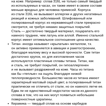
на коже. Например: сплав 316L не только самый твердый
из используемых в часах, он также имеет в своем составе
меньше вредных для человека примесей. Корпуса
из стали 316L не вызывают аллергии и других негативных
реакций и кожных заболеваний. Шлифованный или
полированный корпус из нержавеющей стали прекрасно
смотрится, не требуя никаких защитных покрытий.
Сталь — достаточно твердый материал, поцарапать его
намного труднее, чем латунь или аллой. Именно стальной
корпус имеет оптимальное соотношение цена-качество.
Титан- иногда называют «крылатым» металлом, т.к.
он активно применяется в авиации и ракетостроении,
благодаря малому весу и высокой прочности. Сам титан
достаточно хрупок, но для изготовления часов
используются пластичные сплавы титана. Титан, как
и сталь, не требует покрытий, он гипоаллергенен
и не вызывает раздражений на коже. Часы из титана
как бы «теплые» на ощупь благодаря низкой
теплопроводности. Большинство часов из титана имеют
характерный матовый серый цвет, а полированный титан
практически не отличить от стали, но он намного легче ее.
Едва ли не единственный недостаток часов из данного
сплава в том, что на них могут появиться небольшие
поверхностные царапины.
Керамика — твердый сплав на основе карбидов