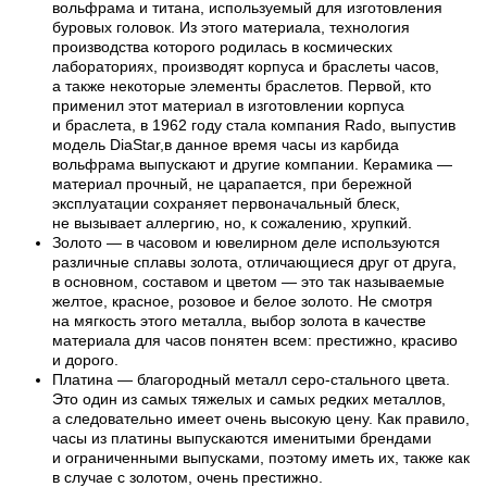
вольфрама и титана, используемый для изготовления
буровых головок. Из этого материала, технология
производства которого родилась в космических
лабораториях, производят корпуса и браслеты часов,
а также некоторые элементы браслетов. Первой, кто
применил этот материал в изготовлении корпуса
и браслета, в 1962 году стала компания Rado, выпустив
модель DiaStar,в данное время часы из карбида
вольфрама выпускают и другие компании. Керамика —
материал прочный, не царапается, при бережной
эксплуатации сохраняет первоначальный блеск,
не вызывает аллергию, но, к сожалению, хрупкий.
Золото — в часовом и ювелирном деле используются
различные сплавы золота, отличающиеся друг от друга,
в основном, составом и цветом — это так называемые
желтое, красное, розовое и белое золото. Не смотря
на мягкость этого металла, выбор золота в качестве
материала для часов понятен всем: престижно, красиво
и дорого.
Платина — благородный металл серо-стального цвета.
Это один из самых тяжелых и самых редких металлов,
а следовательно имеет очень высокую цену. Как правило,
часы из платины выпускаются именитыми брендами
и ограниченными выпусками, поэтому иметь их, также как
в случае с золотом, очень престижно.