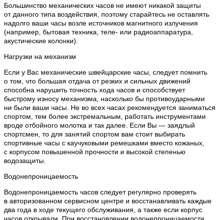
Большинство механических часов не имеют никакой защиты
от данного типа воздействия, поэтому старайтесь не оставлять
надолго ваши часы возле источников магнитного излучения
(например, бытовая техника, теле- или радиоаппаратура,
акустические колонки).
Нагрузки на механизм
Если у Вас механические швейцарские часы, следует помнить
о том, что большая отдача от резких и сильных движений
способна нарушить точность хода часов и способствует
быстрому износу механизма, насколько бы противоударными
ни были ваши часы. Не во всех часах рекомендуется заниматься
спортом, тем более экстремальным, работать инструментами
вроде отбойного молотка и так далее. Если Вы — заядлый
спортсмен, то для занятий спортом вам стоит выбирать
спортивные часы с каучуковыми ремешками вместо кожаных,
с корпусом повышенной прочности и высокой степенью
водозащиты.
Водонепроницаемость
Водонепроницаемость часов следует регулярно проверять
в авторизованном сервисном центре и восстанавливать каждые
два года в ходе текущего обслуживания, а также если корпус
часов открывали. При восстановлении водонепроницаемости