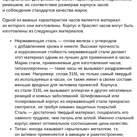
ремешков, их соответствие размерам корпуса часов
и соблюдение стандартов качества марок.
Одной из важных характеристик часов является материал
из которого они изготовлены. Корпус и браслет часов могут быть
изготовлены из следующих материалов:
Нержавеющая сталь — сплав железа с углеродом
с добавлением хрома и никеля. Высокая прочность
и коррозионная стойкость нержавеющей стали делают
этот материал одним из лучших для применения в часах.
Марки стали, применяемые для изготовления часов,
гипоаллергенны — такие часы не вызывают раздражений
на коже. Например: сплав 316L не только самый твердый
из используемых в часах, он также имеет в своем составе
меньше вредных для человека примесей. Корпуса
из стали 316L не вызывают аллергии и других негативных
реакций и кожных заболеваний. Шлифованный или
полированный корпус из нержавеющей стали прекрасно
смотрится, не требуя никаких защитных покрытий.
Сталь — достаточно твердый материал, поцарапать его
намного труднее, чем латунь или аллой. Именно стальной
корпус имеет оптимальное соотношение цена-качество.
Титан- иногда называют «крылатым» металлом, т.к.
он активно применяется в авиации и ракетостроении,