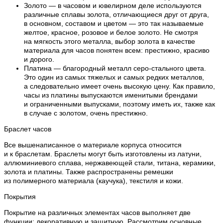
Золото — в часовом и ювелирном деле используются
различные сплавы золота, отличающиеся друг от друга,
в основном, составом и цветом — это так называемые
желтое, красное, розовое и белое золото. Не смотря
на мягкость этого металла, выбор золота в качестве
материала для часов понятен всем: престижно, красиво
и дорого.
Платина — благородный металл серо-стального цвета.
Это один из самых тяжелых и самых редких металлов,
а следовательно имеет очень высокую цену. Как правило,
часы из платины выпускаются именитыми брендами
и ограниченными выпусками, поэтому иметь их, также как
в случае с золотом, очень престижно.
Браслет часов
Все вышенаписанное о материале корпуса относится
и к браслетам. Браслеты могут быть изготовлены из латуни,
аллюминиевого сплава, нержавеющей стали, титана, керамики,
золота и платины. Также распространены ремешки
из полимерного материала (каучука), текстиля и кожи.
Покрытия
Покрытие на различных элементах часов выполняет две
функции: декоративную и защитную. Рассмотрим основные