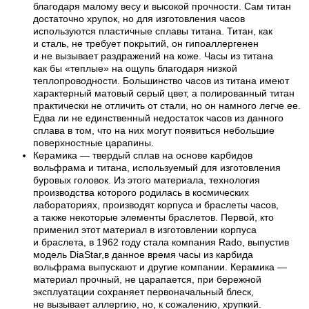
благодаря малому весу и высокой прочности. Сам титан
достаточно хрупок, но для изготовления часов
используются пластичные сплавы титана. Титан, как
и сталь, не требует покрытий, он гипоаллергенен
и не вызывает раздражений на коже. Часы из титана
как бы «теплые» на ощупь благодаря низкой
теплопроводности. Большинство часов из титана имеют
характерный матовый серый цвет, а полированный титан
практически не отличить от стали, но он намного легче ее.
Едва ли не единственный недостаток часов из данного
сплава в том, что на них могут появиться небольшие
поверхностные царапины.
Керамика — твердый сплав на основе карбидов
вольфрама и титана, используемый для изготовления
буровых головок. Из этого материала, технология
производства которого родилась в космических
лабораториях, производят корпуса и браслеты часов,
а также некоторые элементы браслетов. Первой, кто
применил этот материал в изготовлении корпуса
и браслета, в 1962 году стала компания Rado, выпустив
модель DiaStar,в данное время часы из карбида
вольфрама выпускают и другие компании. Керамика —
материал прочный, не царапается, при бережной
эксплуатации сохраняет первоначальный блеск,
не вызывает аллергию, но, к сожалению, хрупкий.