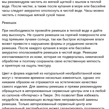
мы рекомендуем чистить их мягкой щеткой с мылом в теплой
воде. После чистки, а также после купания в море или бассейне
часы следует аккуратно ополоснуть в чистой воде. Часы можно
чистить с помощью мягкой сухой ткани.
Ремешок
При необходимости промойте ремешок в теплой воде и дайте
ему высохнуть. Не сушите ремешок на горячей поверхности или
под прямыми лучами солнца, так как быстрое испарение влаги
может привести к нарушению формы и ухудшению качеств
ремешка. После каждого купания в море или бассейне
аккуратно ополаскивайте ремешок в чистой воде. Ремешки
изготавливаются из кожи, которая не подвергалась химической
обработке и поэтому сохранила свою естественную мягкость
и приятную на ощупь текстуру.
Цвет и форма изделий из натуральной необработанной кожи
могут с течением времени несколько изменяться, однако это
никаким образом не отражается на эстетических качествах
самого изделия. Для замены ремешка и пряжки рекомендуем
обращаться в авторизованные сервисные центры или к в любой
из салонов «Интерчас» в Твери. Это позволит Вам избежать
неудобств, возникающих вследствие неправильной замены
ремешка. Только авторизованный сервисный центр или
официальный дистрибьютор может гарантировать подлинность