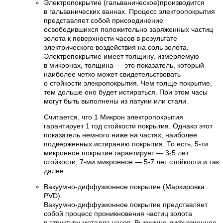
Электропокрытие (гальваническое)производится
в гальванических ваннах. Процесс электропокрытия
представляет собой присоединение
освободившихся положительно заряженных частиц
золота к поверхности часов в результате
электрического воздействия на соль золота.
Электропокрытие имеет толщину, измеряемую
в микронах, толщина — это показатель, который
наиболее четко может свидетельствовать
о стойкости элекропокрытия. Чем толще покрытие,
тем дольше оно будет истираться. При этом часы
могут быть выполнены из латуни или стали.
Считается, что 1 Микрон электропокрытия
гарантирует 1 год стойкости покрытия. Однако этот
показатель немного ниже на частях, наиболее
подверженных истиранию покрытия. То есть, 5-ти
микронное покрытие гарантирует — 3-5 лет
стойкости, 7-ми микронное — 5-7 лет стойкости и так
далее.
Вакуумно-диффузионное покрытие (Маркировка
PVD).
Вакуумно-диффузионное покрытие представляет
собой процесс проникновения частиц золота
в структуру металла часов. Выкуумно-дифуззионное