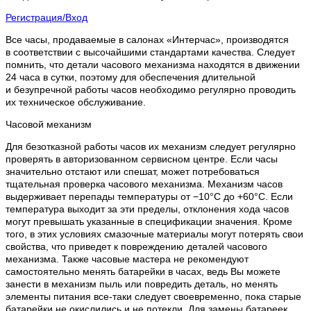
Регистрация/Вход
Все часы, продаваемые в салонах «Интерчас», производятся
в соответствии с высочайшими стандартами качества. Следует
помнить, что детали часового механизма находятся в движении
24 часа в сутки, поэтому для обеспечения длительной
и безупречной работы часов необходимо регулярно проводить
их техническое обслуживание.
Часовой механизм
Для безотказной работы часов их механизм следует регулярно
проверять в авторизованном сервисном центре. Если часы
значительно отстают или спешат, может потребоваться
тщательная проверка часового механизма. Механизм часов
выдерживает перепады температуры от −10°C до +60°C. Если
температура выходит за эти пределы, отклонения хода часов
могут превышать указанные в спецификации значения. Кроме
того, в этих условиях смазочные материалы могут потерять свои
свойства, что приведет к повреждению деталей часового
механизма. Также часовые мастера не рекомендуют
самостоятельно менять батарейки в часах, ведь Вы можете
занести в механизм пыль или повредить деталь, но менять
элементы питания все-таки следует своевременно, пока старые
батарейки не окислились и не потекли. Для замены батареек