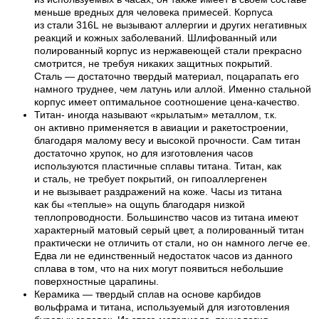
меньше вредных для человека примесей. Корпуса
из стали 316L не вызывают аллергии и других негативных
реакций и кожных заболеваний. Шлифованный или
полированный корпус из нержавеющей стали прекрасно
смотрится, не требуя никаких защитных покрытий.
Сталь — достаточно твердый материал, поцарапать его
намного труднее, чем латунь или аллой. Именно стальной
корпус имеет оптимальное соотношение цена-качество.
Титан- иногда называют «крылатым» металлом, т.к.
он активно применяется в авиации и ракетостроении,
благодаря малому весу и высокой прочности. Сам титан
достаточно хрупок, но для изготовления часов
используются пластичные сплавы титана. Титан, как
и сталь, не требует покрытий, он гипоаллергенен
и не вызывает раздражений на коже. Часы из титана
как бы «теплые» на ощупь благодаря низкой
теплопроводности. Большинство часов из титана имеют
характерный матовый серый цвет, а полированный титан
практически не отличить от стали, но он намного легче ее.
Едва ли не единственный недостаток часов из данного
сплава в том, что на них могут появиться небольшие
поверхностные царапины.
Керамика — твердый сплав на основе карбидов
вольфрама и титана, используемый для изготовления