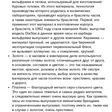
вольфрама и титана, используемый для изготовления
буровых головок. Из этого материала, технология
производства которого родилась в космических
лабораториях, производят корпуса и браслеты часов,
а также некоторые элементы браслетов. Первой, кто
применил этот материал в изготовлении корпуса
и браслета, в 1962 году стала компания Rado, выпустив
модель DiaStar,в данное время часы из карбида
вольфрама выпускают и другие компании. Керамика —
материал прочный, не царапается, при бережной
эксплуатации сохраняет первоначальный блеск,
не вызывает аллергию, но, к сожалению, хрупкий.
Золото — в часовом и ювелирном деле используются
различные сплавы золота, отличающиеся друг от друга,
в основном, составом и цветом — это так называемые
желтое, красное, розовое и белое золото. Не смотря
на мягкость этого металла, выбор золота в качестве
материала для часов понятен всем: престижно, красиво
и дорого.
Платина — благородный металл серо-стального цвета.
Это один из самых тяжелых и самых редких металлов,
а следовательно имеет очень высокую цену. Как правило,
часы из платины выпускаются именитыми брендами
и ограниченными выпусками, поэтому иметь их, также как
в случае с золотом, очень престижно.