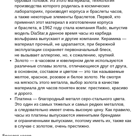
буровых головок. Из этого материала, технология
производства которого родилась в космических
лабораториях, производят корпуса и браслеты часов,
а также некоторые элементы браслетов. Первой, кто
применил этот материал в изготовлении корпуса
и браслета, в 1962 году стала компания Rado, выпустив
модель DiaStar,в данное время часы из карбида
вольфрама выпускают и другие компании. Керамика —
материал прочный, не царапается, при бережной
эксплуатации сохраняет первоначальный блеск,
не вызывает аллергию, но, к сожалению, хрупкий.
Золото — в часовом и ювелирном деле используются
различные сплавы золота, отличающиеся друг от друга,
в основном, составом и цветом — это так называемые
желтое, красное, розовое и белое золото. Не смотря
на мягкость этого металла, выбор золота в качестве
материала для часов понятен всем: престижно, красиво
и дорого.
Платина — благородный металл серо-стального цвета.
Это один из самых тяжелых и самых редких металлов,
а следовательно имеет очень высокую цену. Как правило,
часы из платины выпускаются именитыми брендами
и ограниченными выпусками, поэтому иметь их, также как
в случае с золотом, очень престижно.
Браслет часов