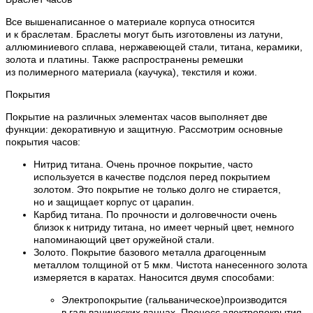
Все вышенаписанное о материале корпуса относится
и к браслетам. Браслеты могут быть изготовлены из латуни,
аллюминиевого сплава, нержавеющей стали, титана, керамики,
золота и платины. Также распространены ремешки
из полимерного материала (каучука), текстиля и кожи.
Покрытия
Покрытие на различных элементах часов выполняет две
функции: декоративную и защитную. Рассмотрим основные
покрытия часов:
Нитрид титана. Очень прочное покрытие, часто
используется в качестве подслоя перед покрытием
золотом. Это покрытие не только долго не стирается,
но и защищает корпус от царапин.
Карбид титана. По прочности и долговечности очень
близок к нитриду титана, но имеет черный цвет, немного
напоминающий цвет оружейной стали.
Золото. Покрытие базового металла драгоценным
металлом толщиной от 5 мкм. Чистота нанесенного золота
измеряется в каратах. Наносится двумя способами:
Электропокрытие (гальваническое)производится
в гальванических ваннах. Процесс электропокрытия