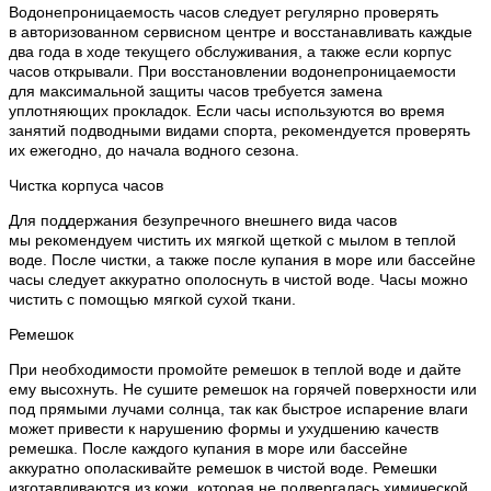
Водонепроницаемость часов следует регулярно проверять
в авторизованном сервисном центре и восстанавливать каждые
два года в ходе текущего обслуживания, а также если корпус
часов открывали. При восстановлении водонепроницаемости
для максимальной защиты часов требуется замена
уплотняющих прокладок. Если часы используются во время
занятий подводными видами спорта, рекомендуется проверять
их ежегодно, до начала водного сезона.
Чистка корпуса часов
Для поддержания безупречного внешнего вида часов
мы рекомендуем чистить их мягкой щеткой с мылом в теплой
воде. После чистки, а также после купания в море или бассейне
часы следует аккуратно ополоснуть в чистой воде. Часы можно
чистить с помощью мягкой сухой ткани.
Ремешок
При необходимости промойте ремешок в теплой воде и дайте
ему высохнуть. Не сушите ремешок на горячей поверхности или
под прямыми лучами солнца, так как быстрое испарение влаги
может привести к нарушению формы и ухудшению качеств
ремешка. После каждого купания в море или бассейне
аккуратно ополаскивайте ремешок в чистой воде. Ремешки
изготавливаются из кожи, которая не подвергалась химической