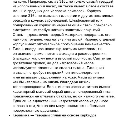
на коже. Например: сплав 316L не только самый твердый
из используемых в часах, он также имеет в своем составе
меньше вредных для человека примесей. Корпуса
из стали 316L не вызывают аллергии и других негативных
реакций и кожных заболеваний. Шлифованный или
полированный корпус из нержавеющей стали прекрасно
смотрится, не требуя никаких защитных покрытий.
Сталь — достаточно твердый материал, поцарапать его
намного труднее, чем латунь или аллой. Именно стальной
корпус имеет оптимальное соотношение цена-качество.
Титан- иногда называют «крылатым» металлом, т.к.
он активно применяется в авиации и ракетостроении,
благодаря малому весу и высокой прочности. Сам титан
достаточно хрупок, но для изготовления часов
используются пластичные сплавы титана. Титан, как
и сталь, не требует покрытий, он гипоаллергенен
и не вызывает раздражений на коже. Часы из титана
как бы «теплые» на ощупь благодаря низкой
теплопроводности. Большинство часов из титана имеют
характерный матовый серый цвет, а полированный титан
практически не отличить от стали, но он намного легче ее.
Едва ли не единственный недостаток часов из данного
сплава в том, что на них могут появиться небольшие
поверхностные царапины.
Керамика — твердый сплав на основе карбидов