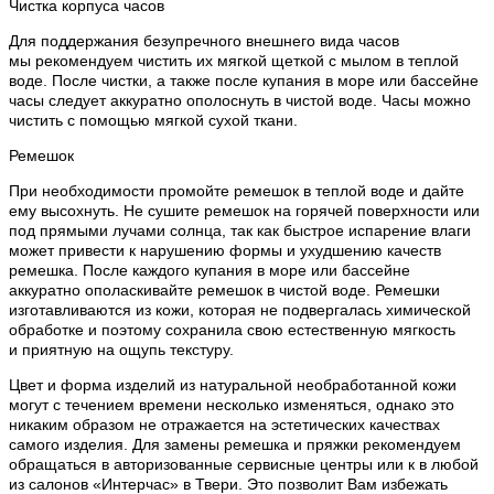
Чистка корпуса часов
Для поддержания безупречного внешнего вида часов
мы рекомендуем чистить их мягкой щеткой с мылом в теплой
воде. После чистки, а также после купания в море или бассейне
часы следует аккуратно ополоснуть в чистой воде. Часы можно
чистить с помощью мягкой сухой ткани.
Ремешок
При необходимости промойте ремешок в теплой воде и дайте
ему высохнуть. Не сушите ремешок на горячей поверхности или
под прямыми лучами солнца, так как быстрое испарение влаги
может привести к нарушению формы и ухудшению качеств
ремешка. После каждого купания в море или бассейне
аккуратно ополаскивайте ремешок в чистой воде. Ремешки
изготавливаются из кожи, которая не подвергалась химической
обработке и поэтому сохранила свою естественную мягкость
и приятную на ощупь текстуру.
Цвет и форма изделий из натуральной необработанной кожи
могут с течением времени несколько изменяться, однако это
никаким образом не отражается на эстетических качествах
самого изделия. Для замены ремешка и пряжки рекомендуем
обращаться в авторизованные сервисные центры или к в любой
из салонов «Интерчас» в Твери. Это позволит Вам избежать