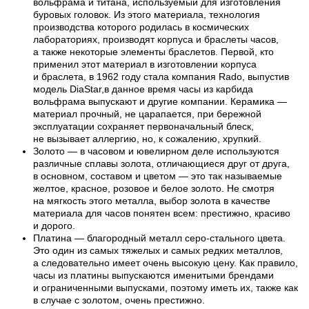
вольфрама и титана, используемый для изготовления
буровых головок. Из этого материала, технология
производства которого родилась в космических
лабораториях, производят корпуса и браслеты часов,
а также некоторые элементы браслетов. Первой, кто
применил этот материал в изготовлении корпуса
и браслета, в 1962 году стала компания Rado, выпустив
модель DiaStar,в данное время часы из карбида
вольфрама выпускают и другие компании. Керамика —
материал прочный, не царапается, при бережной
эксплуатации сохраняет первоначальный блеск,
не вызывает аллергию, но, к сожалению, хрупкий.
Золото — в часовом и ювелирном деле используются
различные сплавы золота, отличающиеся друг от друга,
в основном, составом и цветом — это так называемые
желтое, красное, розовое и белое золото. Не смотря
на мягкость этого металла, выбор золота в качестве
материала для часов понятен всем: престижно, красиво
и дорого.
Платина — благородный металл серо-стального цвета.
Это один из самых тяжелых и самых редких металлов,
а следовательно имеет очень высокую цену. Как правило,
часы из платины выпускаются именитыми брендами
и ограниченными выпусками, поэтому иметь их, также как
в случае с золотом, очень престижно.