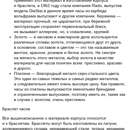
применил этот материал в изготовлении корпуса
и браслета, в 1962 году стала компания Rado, выпустив
модель DiaStar,в данное время часы из карбида
вольфрама выпускают и другие компании. Керамика —
материал прочный, не царапается, при бережной
эксплуатации сохраняет первоначальный блеск,
не вызывает аллергию, но, к сожалению, хрупкий.
Золото — в часовом и ювелирном деле используются
различные сплавы золота, отличающиеся друг от друга,
в основном, составом и цветом — это так называемые
желтое, красное, розовое и белое золото. Не смотря
на мягкость этого металла, выбор золота в качестве
материала для часов понятен всем: престижно, красиво
и дорого.
Платина — благородный металл серо-стального цвета.
Это один из самых тяжелых и самых редких металлов,
а следовательно имеет очень высокую цену. Как правило,
часы из платины выпускаются именитыми брендами
и ограниченными выпусками, поэтому иметь их, также как
в случае с золотом, очень престижно.
Браслет часов
Все вышенаписанное о материале корпуса относится
и к браслетам. Браслеты могут быть изготовлены из латуни,
аллюминиевого сплава, нержавеющей стали, титана, керамики,