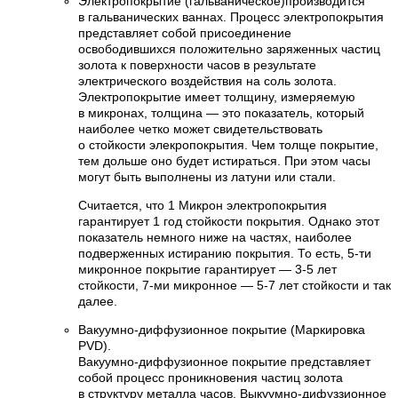
Электропокрытие (гальваническое)производится
в гальванических ваннах. Процесс электропокрытия
представляет собой присоединение
освободившихся положительно заряженных частиц
золота к поверхности часов в результате
электрического воздействия на соль золота.
Электропокрытие имеет толщину, измеряемую
в микронах, толщина — это показатель, который
наиболее четко может свидетельствовать
о стойкости элекропокрытия. Чем толще покрытие,
тем дольше оно будет истираться. При этом часы
могут быть выполнены из латуни или стали.
Считается, что 1 Микрон электропокрытия
гарантирует 1 год стойкости покрытия. Однако этот
показатель немного ниже на частях, наиболее
подверженных истиранию покрытия. То есть, 5-ти
микронное покрытие гарантирует — 3-5 лет
стойкости, 7-ми микронное — 5-7 лет стойкости и так
далее.
Вакуумно-диффузионное покрытие (Маркировка
PVD).
Вакуумно-диффузионное покрытие представляет
собой процесс проникновения частиц золота
в структуру металла часов. Выкуумно-дифуззионное