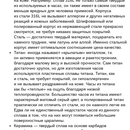
на коже. Например: сплав 316L не только самый твердый
из используемых в часах, он также имеет в своем составе
меньше вредных для человека примесей. Корпуса
из стали 316L не вызывают аллергии и других негативных
реакций и кожных заболеваний. Шлифованный или
полированный корпус из нержавеющей стали прекрасно
смотрится, не требуя никаких защитных покрытий.
Сталь — достаточно твердый материал, поцарапать его
намного труднее, чем латунь или аллой. Именно стальной
корпус имеет оптимальное соотношение цена-качество.
Титан- иногда называют «крылатым» металлом, т.к.
он активно применяется в авиации и ракетостроении,
благодаря малому весу и высокой прочности. Сам титан
достаточно хрупок, но для изготовления часов
используются пластичные сплавы титана. Титан, как
и сталь, не требует покрытий, он гипоаллергенен
и не вызывает раздражений на коже. Часы из титана
как бы «теплые» на ощупь благодаря низкой
теплопроводности. Большинство часов из титана имеют
характерный матовый серый цвет, а полированный титан
практически не отличить от стали, но он намного легче ее.
Едва ли не единственный недостаток часов из данного
сплава в том, что на них могут появиться небольшие
поверхностные царапины.
Керамика — твердый сплав на основе карбидов