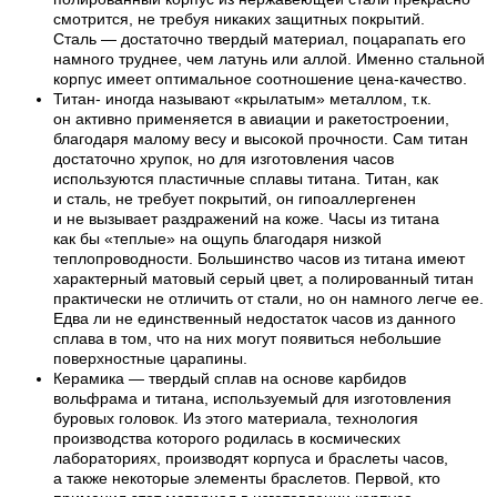
смотрится, не требуя никаких защитных покрытий.
Сталь — достаточно твердый материал, поцарапать его
намного труднее, чем латунь или аллой. Именно стальной
корпус имеет оптимальное соотношение цена-качество.
Титан- иногда называют «крылатым» металлом, т.к.
он активно применяется в авиации и ракетостроении,
благодаря малому весу и высокой прочности. Сам титан
достаточно хрупок, но для изготовления часов
используются пластичные сплавы титана. Титан, как
и сталь, не требует покрытий, он гипоаллергенен
и не вызывает раздражений на коже. Часы из титана
как бы «теплые» на ощупь благодаря низкой
теплопроводности. Большинство часов из титана имеют
характерный матовый серый цвет, а полированный титан
практически не отличить от стали, но он намного легче ее.
Едва ли не единственный недостаток часов из данного
сплава в том, что на них могут появиться небольшие
поверхностные царапины.
Керамика — твердый сплав на основе карбидов
вольфрама и титана, используемый для изготовления
буровых головок. Из этого материала, технология
производства которого родилась в космических
лабораториях, производят корпуса и браслеты часов,
а также некоторые элементы браслетов. Первой, кто