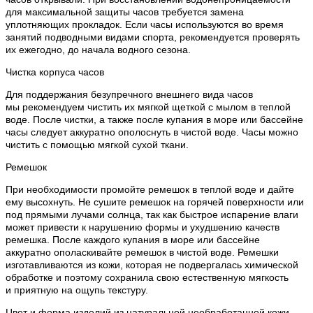
для максимальной защиты часов требуется замена
уплотняющих прокладок. Если часы используются во время
занятий подводными видами спорта, рекомендуется проверять
их ежегодно, до начала водного сезона.
Чистка корпуса часов
Для поддержания безупречного внешнего вида часов
мы рекомендуем чистить их мягкой щеткой с мылом в теплой
воде. После чистки, а также после купания в море или бассейне
часы следует аккуратно ополоснуть в чистой воде. Часы можно
чистить с помощью мягкой сухой ткани.
Ремешок
При необходимости промойте ремешок в теплой воде и дайте
ему высохнуть. Не сушите ремешок на горячей поверхности или
под прямыми лучами солнца, так как быстрое испарение влаги
может привести к нарушению формы и ухудшению качеств
ремешка. После каждого купания в море или бассейне
аккуратно ополаскивайте ремешок в чистой воде. Ремешки
изготавливаются из кожи, которая не подвергалась химической
обработке и поэтому сохранила свою естественную мягкость
и приятную на ощупь текстуру.
Цвет и форма изделий из натуральной необработанной кожи