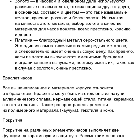
Золото — в часовом и ювелирном деле используются
различные сплавы золота, отличающиеся друг от друга,
в основном, составом и цветом — это так называемые
желтое, красное, розовое и белое золото. Не смотря
на мягкость этого металла, выбор золота в качестве
материала для часов понятен всем: престижно, красиво
и дорого.
Платина — благородный металл серо-стального цвета.
Это один из самых тяжелых и самых редких металлов,
а следовательно имеет очень высокую цену. Как правило,
часы из платины выпускаются именитыми брендами
и ограниченными выпусками, поэтому иметь их, также как
в случае с золотом, очень престижно.
Браслет часов
Все вышенаписанное о материале корпуса относится
и к браслетам. Браслеты могут быть изготовлены из латуни,
аллюминиевого сплава, нержавеющей стали, титана, керамики,
золота и платины. Также распространены ремешки
из полимерного материала (каучука), текстиля и кожи.
Покрытия
Покрытие на различных элементах часов выполняет две
функции: декоративную и защитную. Рассмотрим основные