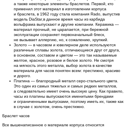
а также некоторые элементы браслетов. Первой, кто
применил этот материал в изготовлении корпуса
и браслета, в 1962 году стала компания Rado, выпустив
модель DiaStar,в данное время часы из карбида
вольфрама выпускают и другие компании. Керамика —
материал прочный, не царапается, при бережной
эксплуатации сохраняет первоначальный блеск,
не вызывает аллергию, но, к сожалению, хрупкий.
Золото — в часовом и ювелирном деле используются
различные сплавы золота, отличающиеся друг от друга,
в основном, составом и цветом — это так называемые
желтое, красное, розовое и белое золото. Не смотря
на мягкость этого металла, выбор золота в качестве
материала для часов понятен всем: престижно, красиво
и дорого.
Платина — благородный металл серо-стального цвета.
Это один из самых тяжелых и самых редких металлов,
а следовательно имеет очень высокую цену. Как правило,
часы из платины выпускаются именитыми брендами
и ограниченными выпусками, поэтому иметь их, также как
в случае с золотом, очень престижно.
Браслет часов
Все вышенаписанное о материале корпуса относится