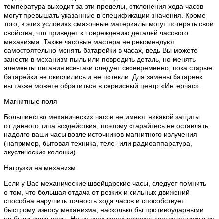
температура выходит за эти пределы, отклонения хода часов
могут превышать указанные в спецификации значения. Кроме
того, в этих условиях смазочные материалы могут потерять свои
свойства, что приведет к повреждению деталей часового
механизма. Также часовые мастера не рекомендуют
самостоятельно менять батарейки в часах, ведь Вы можете
занести в механизм пыль или повредить деталь, но менять
элементы питания все-таки следует своевременно, пока старые
батарейки не окислились и не потекли. Для замены батареек
вы также можете обратиться в сервисный центр «Интерчас».
Магнитные поля
Большинство механических часов не имеют никакой защиты
от данного типа воздействия, поэтому старайтесь не оставлять
надолго ваши часы возле источников магнитного излучения
(например, бытовая техника, теле- или радиоаппаратура,
акустические колонки).
Нагрузки на механизм
Если у Вас механические швейцарские часы, следует помнить
о том, что большая отдача от резких и сильных движений
способна нарушить точность хода часов и способствует
быстрому износу механизма, насколько бы противоударными
ни были ваши часы. Не во всех часах рекомендуется заниматься