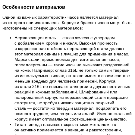
Особенности материалов
Одной из важных характеристик часов является материал
из которого они изготовлены. Корпус и браслет часов могут быть
изготовлены из следующих материалов:
Нержавеющая сталь — сплав железа с углеродом
с добавлением хрома и никеля. Высокая прочность
и коррозионная стойкость нержавеющей стали делают
этот материал одним из лучших для применения в часах.
Марки стали, применяемые для изготовления часов,
гипоаллергенны — такие часы не вызывают раздражений
на коже. Например: сплав 316L не только самый твердый
из используемых в часах, он также имеет в своем составе
меньше вредных для человека примесей. Корпуса
из стали 316L не вызывают аллергии и других негативных
реакций и кожных заболеваний. Шлифованный или
полированный корпус из нержавеющей стали прекрасно
смотрится, не требуя никаких защитных покрытий.
Сталь — достаточно твердый материал, поцарапать его
намного труднее, чем латунь или аллой. Именно стальной
корпус имеет оптимальное соотношение цена-качество.
Титан- иногда называют «крылатым» металлом, т.к.
он активно применяется в авиации и ракетостроении,