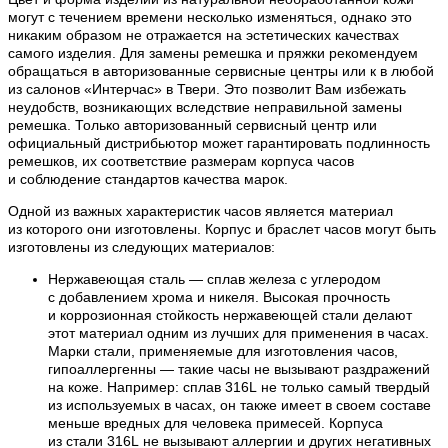
могут с течением времени несколько изменяться, однако это
никаким образом не отражается на эстетических качествах
самого изделия. Для замены ремешка и пряжки рекомендуем
обращаться в авторизованные сервисные центры или к в любой
из салонов «Интерчас» в Твери. Это позволит Вам избежать
неудобств, возникающих вследствие неправильной замены
ремешка. Только авторизованный сервисный центр или
официальный дистрибьютор может гарантировать подлинность
ремешков, их соответствие размерам корпуса часов
и соблюдение стандартов качества марок.
Одной из важных характеристик часов является материал
из которого они изготовлены. Корпус и браслет часов могут быть
изготовлены из следующих материалов:
Нержавеющая сталь — сплав железа с углеродом
с добавлением хрома и никеля. Высокая прочность
и коррозионная стойкость нержавеющей стали делают
этот материал одним из лучших для применения в часах.
Марки стали, применяемые для изготовления часов,
гипоаллергенны — такие часы не вызывают раздражений
на коже. Например: сплав 316L не только самый твердый
из используемых в часах, он также имеет в своем составе
меньше вредных для человека примесей. Корпуса
из стали 316L не вызывают аллергии и других негативных