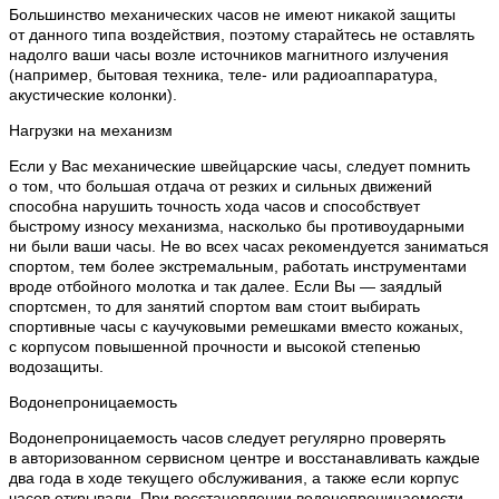
Большинство механических часов не имеют никакой защиты
от данного типа воздействия, поэтому старайтесь не оставлять
надолго ваши часы возле источников магнитного излучения
(например, бытовая техника, теле- или радиоаппаратура,
акустические колонки).
Нагрузки на механизм
Если у Вас механические швейцарские часы, следует помнить
о том, что большая отдача от резких и сильных движений
способна нарушить точность хода часов и способствует
быстрому износу механизма, насколько бы противоударными
ни были ваши часы. Не во всех часах рекомендуется заниматься
спортом, тем более экстремальным, работать инструментами
вроде отбойного молотка и так далее. Если Вы — заядлый
спортсмен, то для занятий спортом вам стоит выбирать
спортивные часы с каучуковыми ремешками вместо кожаных,
с корпусом повышенной прочности и высокой степенью
водозащиты.
Водонепроницаемость
Водонепроницаемость часов следует регулярно проверять
в авторизованном сервисном центре и восстанавливать каждые
два года в ходе текущего обслуживания, а также если корпус
часов открывали. При восстановлении водонепроницаемости