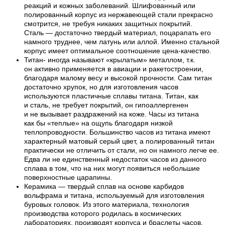
реакций и кожных заболеваний. Шлифованный или
полированный корпус из нержавеющей стали прекрасно
смотрится, не требуя никаких защитных покрытий.
Сталь — достаточно твердый материал, поцарапать его
намного труднее, чем латунь или аллой. Именно стальной
корпус имеет оптимальное соотношение цена-качество.
Титан- иногда называют «крылатым» металлом, т.к.
он активно применяется в авиации и ракетостроении,
благодаря малому весу и высокой прочности. Сам титан
достаточно хрупок, но для изготовления часов
используются пластичные сплавы титана. Титан, как
и сталь, не требует покрытий, он гипоаллергенен
и не вызывает раздражений на коже. Часы из титана
как бы «теплые» на ощупь благодаря низкой
теплопроводности. Большинство часов из титана имеют
характерный матовый серый цвет, а полированный титан
практически не отличить от стали, но он намного легче ее.
Едва ли не единственный недостаток часов из данного
сплава в том, что на них могут появиться небольшие
поверхностные царапины.
Керамика — твердый сплав на основе карбидов
вольфрама и титана, используемый для изготовления
буровых головок. Из этого материала, технология
производства которого родилась в космических
лабораториях, производят корпуса и браслеты часов,