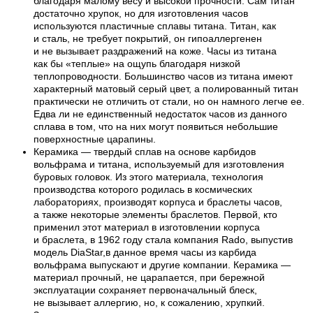
благодаря малому весу и высокой прочности. Сам титан
достаточно хрупок, но для изготовления часов
используются пластичные сплавы титана. Титан, как
и сталь, не требует покрытий, он гипоаллергенен
и не вызывает раздражений на коже. Часы из титана
как бы «теплые» на ощупь благодаря низкой
теплопроводности. Большинство часов из титана имеют
характерный матовый серый цвет, а полированный титан
практически не отличить от стали, но он намного легче ее.
Едва ли не единственный недостаток часов из данного
сплава в том, что на них могут появиться небольшие
поверхностные царапины.
Керамика — твердый сплав на основе карбидов
вольфрама и титана, используемый для изготовления
буровых головок. Из этого материала, технология
производства которого родилась в космических
лабораториях, производят корпуса и браслеты часов,
а также некоторые элементы браслетов. Первой, кто
применил этот материал в изготовлении корпуса
и браслета, в 1962 году стала компания Rado, выпустив
модель DiaStar,в данное время часы из карбида
вольфрама выпускают и другие компании. Керамика —
материал прочный, не царапается, при бережной
эксплуатации сохраняет первоначальный блеск,
не вызывает аллергию, но, к сожалению, хрупкий.