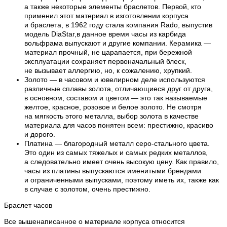
а также некоторые элементы браслетов. Первой, кто
применил этот материал в изготовлении корпуса
и браслета, в 1962 году стала компания Rado, выпустив
модель DiaStar,в данное время часы из карбида
вольфрама выпускают и другие компании. Керамика —
материал прочный, не царапается, при бережной
эксплуатации сохраняет первоначальный блеск,
не вызывает аллергию, но, к сожалению, хрупкий.
Золото — в часовом и ювелирном деле используются
различные сплавы золота, отличающиеся друг от друга,
в основном, составом и цветом — это так называемые
желтое, красное, розовое и белое золото. Не смотря
на мягкость этого металла, выбор золота в качестве
материала для часов понятен всем: престижно, красиво
и дорого.
Платина — благородный металл серо-стального цвета.
Это один из самых тяжелых и самых редких металлов,
а следовательно имеет очень высокую цену. Как правило,
часы из платины выпускаются именитыми брендами
и ограниченными выпусками, поэтому иметь их, также как
в случае с золотом, очень престижно.
Браслет часов
Все вышенаписанное о материале корпуса относится