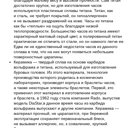
благодаря малому весу и высокой прочности. Сам титан
достаточно хрупок, но для изготовления часов
используются пластичные сплавы титана. Титан, как
и сталь, не требует покрытий, он гипоаллергенен
и не вызывает раздражений на коже. Часы из титана
как бы «теплые» на ощупь благодаря низкой
теплопроводности. Большинство часов из титана имеют
характерный матовый серый цвет, а полированный титан
практически не отличить от стали, но он намного легче ее.
Едва ли не единственный недостаток часов из данного
сплава в том, что на них могут появиться небольшие
поверхностные царапины.
Керамика — твердый сплав на основе карбидов
вольфрама и титана, используемый для изготовления
буровых головок. Из этого материала, технология
производства которого родилась в космических
лабораториях, производят корпуса и браслеты часов,
а также некоторые элементы браслетов. Первой, кто
применил этот материал в изготовлении корпуса
и браслета, в 1962 году стала компания Rado, выпустив
модель DiaStar,в данное время часы из карбида
вольфрама выпускают и другие компании. Керамика —
материал прочный, не царапается, при бережной
эксплуатации сохраняет первоначальный блеск,
не вызывает аллергию, но, к сожалению, хрупкий.