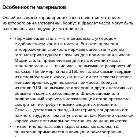
Особенности материалов
Одной из важных характеристик часов является материал
из которого они изготовлены. Корпус и браслет часов могут быть
изготовлены из следующих материалов:
Нержавеющая сталь — сплав железа с углеродом
с добавлением хрома и никеля. Высокая прочность
и коррозионная стойкость нержавеющей стали делают
этот материал одним из лучших для применения в часах.
Марки стали, применяемые для изготовления часов,
гипоаллергенны — такие часы не вызывают раздражений
на коже. Например: сплав 316L не только самый твердый
из используемых в часах, он также имеет в своем составе
меньше вредных для человека примесей. Корпуса
из стали 316L не вызывают аллергии и других негативных
реакций и кожных заболеваний. Шлифованный или
полированный корпус из нержавеющей стали прекрасно
смотрится, не требуя никаких защитных покрытий.
Сталь — достаточно твердый материал, поцарапать его
намного труднее, чем латунь или аллой. Именно стальной
корпус имеет оптимальное соотношение цена-качество.
Титан- иногда называют «крылатым» металлом, т.к.
он активно применяется в авиации и ракетостроении,