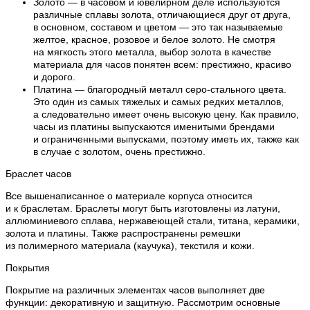
Золото — в часовом и ювелирном деле используются
различные сплавы золота, отличающиеся друг от друга,
в основном, составом и цветом — это так называемые
желтое, красное, розовое и белое золото. Не смотря
на мягкость этого металла, выбор золота в качестве
материала для часов понятен всем: престижно, красиво
и дорого.
Платина — благородный металл серо-стального цвета.
Это один из самых тяжелых и самых редких металлов,
а следовательно имеет очень высокую цену. Как правило,
часы из платины выпускаются именитыми брендами
и ограниченными выпусками, поэтому иметь их, также как
в случае с золотом, очень престижно.
Браслет часов
Все вышенаписанное о материале корпуса относится
и к браслетам. Браслеты могут быть изготовлены из латуни,
аллюминиевого сплава, нержавеющей стали, титана, керамики,
золота и платины. Также распространены ремешки
из полимерного материала (каучука), текстиля и кожи.
Покрытия
Покрытие на различных элементах часов выполняет две
функции: декоративную и защитную. Рассмотрим основные