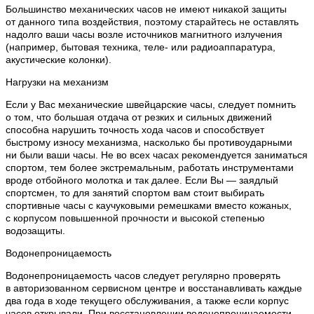
Большинство механических часов не имеют никакой защиты
от данного типа воздействия, поэтому старайтесь не оставлять
надолго ваши часы возле источников магнитного излучения
(например, бытовая техника, теле- или радиоаппаратура,
акустические колонки).
Нагрузки на механизм
Если у Вас механические швейцарские часы, следует помнить
о том, что большая отдача от резких и сильных движений
способна нарушить точность хода часов и способствует
быстрому износу механизма, насколько бы противоударными
ни были ваши часы. Не во всех часах рекомендуется заниматься
спортом, тем более экстремальным, работать инструментами
вроде отбойного молотка и так далее. Если Вы — заядлый
спортсмен, то для занятий спортом вам стоит выбирать
спортивные часы с каучуковыми ремешками вместо кожаных,
с корпусом повышенной прочности и высокой степенью
водозащиты.
Водонепроницаемость
Водонепроницаемость часов следует регулярно проверять
в авторизованном сервисном центре и восстанавливать каждые
два года в ходе текущего обслуживания, а также если корпус
часов открывали. При восстановлении водонепроницаемости