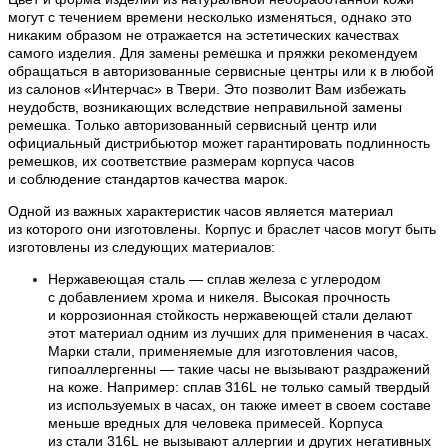
могут с течением времени несколько изменяться, однако это
никаким образом не отражается на эстетических качествах
самого изделия. Для замены ремешка и пряжки рекомендуем
обращаться в авторизованные сервисные центры или к в любой
из салонов «Интерчас» в Твери. Это позволит Вам избежать
неудобств, возникающих вследствие неправильной замены
ремешка. Только авторизованный сервисный центр или
официальный дистрибьютор может гарантировать подлинность
ремешков, их соответствие размерам корпуса часов
и соблюдение стандартов качества марок.
Одной из важных характеристик часов является материал
из которого они изготовлены. Корпус и браслет часов могут быть
изготовлены из следующих материалов:
Нержавеющая сталь — сплав железа с углеродом
с добавлением хрома и никеля. Высокая прочность
и коррозионная стойкость нержавеющей стали делают
этот материал одним из лучших для применения в часах.
Марки стали, применяемые для изготовления часов,
гипоаллергенны — такие часы не вызывают раздражений
на коже. Например: сплав 316L не только самый твердый
из используемых в часах, он также имеет в своем составе
меньше вредных для человека примесей. Корпуса
из стали 316L не вызывают аллергии и других негативных