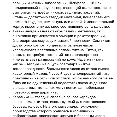
реакций и кожных заболеваний. Шлифованный или
полированный корпус из нержавеющей стали прекрасно
смотрится, не требуя никаких защитных покрытий.
Сталь — достаточно твердый материал, поцарапать его
намного труднее, чем латунь или аллой. Именно стальной
корпус имеет оптимальное соотношение цена-качество.
Титан- иногда называют «крылатым» металлом, т.к.
он активно применяется в авиации и ракетостроении,
благодаря малому весу и высокой прочности. Сам титан
достаточно хрупок, но для изготовления часов
используются пластичные сплавы титана. Титан, как
и сталь, не требует покрытий, он гипоаллергенен
и не вызывает раздражений на коже. Часы из титана
как бы «теплые» на ощупь благодаря низкой
теплопроводности. Большинство часов из титана имеют
характерный матовый серый цвет, а полированный титан
практически не отличить от стали, но он намного легче ее.
Едва ли не единственный недостаток часов из данного
сплава в том, что на них могут появиться небольшие
поверхностные царапины.
Керамика — твердый сплав на основе карбидов
вольфрама и титана, используемый для изготовления
буровых головок. Из этого материала, технология
производства которого родилась в космических
лабораториях, производят корпуса и браслеты часов,