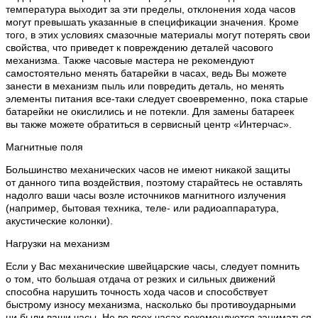
температура выходит за эти пределы, отклонения хода часов
могут превышать указанные в спецификации значения. Кроме
того, в этих условиях смазочные материалы могут потерять свои
свойства, что приведет к повреждению деталей часового
механизма. Также часовые мастера не рекомендуют
самостоятельно менять батарейки в часах, ведь Вы можете
занести в механизм пыль или повредить деталь, но менять
элементы питания все-таки следует своевременно, пока старые
батарейки не окислились и не потекли. Для замены батареек
вы также можете обратиться в сервисный центр «Интерчас».
Магнитные поля
Большинство механических часов не имеют никакой защиты
от данного типа воздействия, поэтому старайтесь не оставлять
надолго ваши часы возле источников магнитного излучения
(например, бытовая техника, теле- или радиоаппаратура,
акустические колонки).
Нагрузки на механизм
Если у Вас механические швейцарские часы, следует помнить
о том, что большая отдача от резких и сильных движений
способна нарушить точность хода часов и способствует
быстрому износу механизма, насколько бы противоударными
ни были ваши часы. Не во всех часах рекомендуется заниматься