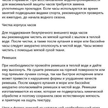
для максимальной защиты часов требуется замена
уплотняющих прокладок. Если часы используются во время
занятий подводными видами спорта, рекомендуется проверять
их ежегодно, до начала водного сезона.
Чистка корпуса часов
Для поддержания безупречного внешнего вида часов
мы рекомендуем чистить их мягкой щеткой с мылом в теплой
воде. После чистки, а также после купания в море или бассейне
часы следует аккуратно ополоснуть в чистой воде. Часы можно
чистить с помощью мягкой сухой ткани.
Ремешок
При необходимости промойте ремешок в теплой воде и дайте
ему высохнуть. Не сушите ремешок на горячей поверхности или
под прямыми лучами солнца, так как быстрое испарение влаги
может привести к нарушению формы и ухудшению качеств
ремешка. После каждого купания в море или бассейне
аккуратно ополаскивайте ремешок в чистой воде. Ремешки
изготавливаются из кожи, которая не подвергалась химической
обработке и поэтому сохранила свою естественную мягкость
и приятную на ощупь текстуру.
Цвет и форма изделий из натуральной необработанной кожи