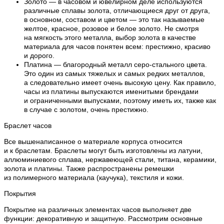
Золото — в часовом и ювелирном деле используются
различные сплавы золота, отличающиеся друг от друга,
в основном, составом и цветом — это так называемые
желтое, красное, розовое и белое золото. Не смотря
на мягкость этого металла, выбор золота в качестве
материала для часов понятен всем: престижно, красиво
и дорого.
Платина — благородный металл серо-стального цвета.
Это один из самых тяжелых и самых редких металлов,
а следовательно имеет очень высокую цену. Как правило,
часы из платины выпускаются именитыми брендами
и ограниченными выпусками, поэтому иметь их, также как
в случае с золотом, очень престижно.
Браслет часов
Все вышенаписанное о материале корпуса относится
и к браслетам. Браслеты могут быть изготовлены из латуни,
аллюминиевого сплава, нержавеющей стали, титана, керамики,
золота и платины. Также распространены ремешки
из полимерного материала (каучука), текстиля и кожи.
Покрытия
Покрытие на различных элементах часов выполняет две
функции: декоративную и защитную. Рассмотрим основные