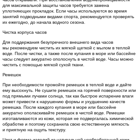
для максимальной защиты часов требуется замена
уплотняющих прокладок. Если часы используются во время
занятий подводными видами спорта, рекомендуется проверять
их ежегодно, до начала водного сезона.
Чистка корпуса часов
Для поддержания безупречного внешнего вида часов
мы рекомендуем чистить их мягкой щеткой с мылом в теплой
воде. После чистки, а также после купания в море или бассейне
часы следует аккуратно ополоснуть в чистой воде. Часы можно
чистить с помощью мягкой сухой ткани.
Ремешок
При необходимости промойте ремешок в теплой воде и дайте
ему высохнуть. Не сушите ремешок на горячей поверхности или
под прямыми лучами солнца, так как быстрое испарение влаги
может привести к нарушению формы и ухудшению качеств
ремешка. После каждого купания в море или бассейне
аккуратно ополаскивайте ремешок в чистой воде. Ремешки
изготавливаются из кожи, которая не подвергалась химической
обработке и поэтому сохранила свою естественную мягкость
и приятную на ощупь текстуру.
Цвет и форма изделий из натуральной необработанной кожи