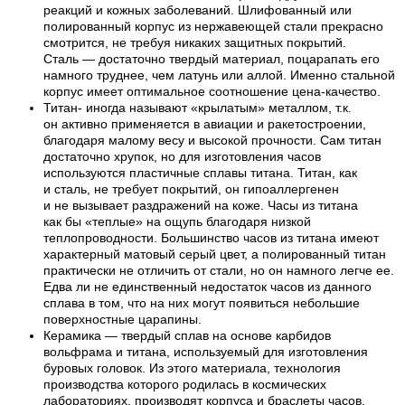
реакций и кожных заболеваний. Шлифованный или
полированный корпус из нержавеющей стали прекрасно
смотрится, не требуя никаких защитных покрытий.
Сталь — достаточно твердый материал, поцарапать его
намного труднее, чем латунь или аллой. Именно стальной
корпус имеет оптимальное соотношение цена-качество.
Титан- иногда называют «крылатым» металлом, т.к.
он активно применяется в авиации и ракетостроении,
благодаря малому весу и высокой прочности. Сам титан
достаточно хрупок, но для изготовления часов
используются пластичные сплавы титана. Титан, как
и сталь, не требует покрытий, он гипоаллергенен
и не вызывает раздражений на коже. Часы из титана
как бы «теплые» на ощупь благодаря низкой
теплопроводности. Большинство часов из титана имеют
характерный матовый серый цвет, а полированный титан
практически не отличить от стали, но он намного легче ее.
Едва ли не единственный недостаток часов из данного
сплава в том, что на них могут появиться небольшие
поверхностные царапины.
Керамика — твердый сплав на основе карбидов
вольфрама и титана, используемый для изготовления
буровых головок. Из этого материала, технология
производства которого родилась в космических
лабораториях, производят корпуса и браслеты часов,