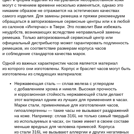
могут с течением времени несколько изменяться, однако это
никаким образом не отражается на эстетических качествах
самого изделия. Для замены ремешка и пряжки рекомендуем
обращаться в авторизованные сервисные центры или к в любой
из салонов «Интерчас» в Твери. Это позволит Вам избежать
неудобств, возникающих вследствие неправильной замены
ремешка. Только авторизованный сервисный центр или
официальный дистрибьютор может гарантировать подлинность
ремешков, их соответствие размерам корпуса часов
и соблюдение стандартов качества марок.
Одной из важных характеристик часов является материал
из которого они изготовлены. Корпус и браслет часов могут быть
изготовлены из следующих материалов:
Нержавеющая сталь — сплав железа с углеродом
с добавлением хрома и никеля. Высокая прочность
и коррозионная стойкость нержавеющей стали делают
этот материал одним из лучших для применения в часах.
Марки стали, применяемые для изготовления часов,
гипоаллергенны — такие часы не вызывают раздражений
на коже. Например: сплав 316L не только самый твердый
из используемых в часах, он также имеет в своем составе
меньше вредных для человека примесей. Корпуса
из стали 316L не вызывают аллергии и других негативных