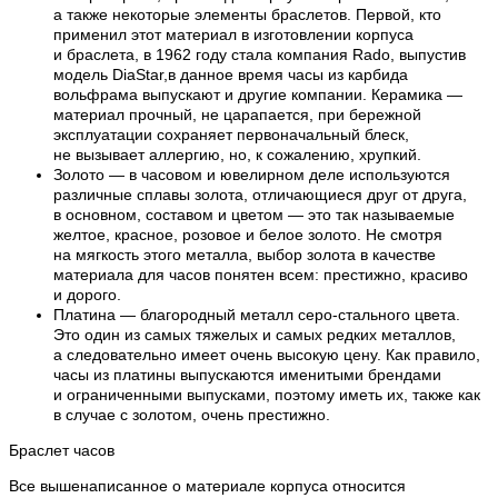
а также некоторые элементы браслетов. Первой, кто
применил этот материал в изготовлении корпуса
и браслета, в 1962 году стала компания Rado, выпустив
модель DiaStar,в данное время часы из карбида
вольфрама выпускают и другие компании. Керамика —
материал прочный, не царапается, при бережной
эксплуатации сохраняет первоначальный блеск,
не вызывает аллергию, но, к сожалению, хрупкий.
Золото — в часовом и ювелирном деле используются
различные сплавы золота, отличающиеся друг от друга,
в основном, составом и цветом — это так называемые
желтое, красное, розовое и белое золото. Не смотря
на мягкость этого металла, выбор золота в качестве
материала для часов понятен всем: престижно, красиво
и дорого.
Платина — благородный металл серо-стального цвета.
Это один из самых тяжелых и самых редких металлов,
а следовательно имеет очень высокую цену. Как правило,
часы из платины выпускаются именитыми брендами
и ограниченными выпусками, поэтому иметь их, также как
в случае с золотом, очень престижно.
Браслет часов
Все вышенаписанное о материале корпуса относится