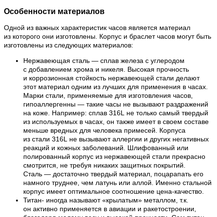
Особенности материалов
Одной из важных характеристик часов является материал
из которого они изготовлены. Корпус и браслет часов могут быть
изготовлены из следующих материалов:
Нержавеющая сталь — сплав железа с углеродом
с добавлением хрома и никеля. Высокая прочность
и коррозионная стойкость нержавеющей стали делают
этот материал одним из лучших для применения в часах.
Марки стали, применяемые для изготовления часов,
гипоаллергенны — такие часы не вызывают раздражений
на коже. Например: сплав 316L не только самый твердый
из используемых в часах, он также имеет в своем составе
меньше вредных для человека примесей. Корпуса
из стали 316L не вызывают аллергии и других негативных
реакций и кожных заболеваний. Шлифованный или
полированный корпус из нержавеющей стали прекрасно
смотрится, не требуя никаких защитных покрытий.
Сталь — достаточно твердый материал, поцарапать его
намного труднее, чем латунь или аллой. Именно стальной
корпус имеет оптимальное соотношение цена-качество.
Титан- иногда называют «крылатым» металлом, т.к.
он активно применяется в авиации и ракетостроении,