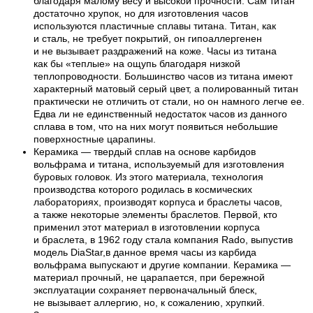
благодаря малому весу и высокой прочности. Сам титан
достаточно хрупок, но для изготовления часов
используются пластичные сплавы титана. Титан, как
и сталь, не требует покрытий, он гипоаллергенен
и не вызывает раздражений на коже. Часы из титана
как бы «теплые» на ощупь благодаря низкой
теплопроводности. Большинство часов из титана имеют
характерный матовый серый цвет, а полированный титан
практически не отличить от стали, но он намного легче ее.
Едва ли не единственный недостаток часов из данного
сплава в том, что на них могут появиться небольшие
поверхностные царапины.
Керамика — твердый сплав на основе карбидов
вольфрама и титана, используемый для изготовления
буровых головок. Из этого материала, технология
производства которого родилась в космических
лабораториях, производят корпуса и браслеты часов,
а также некоторые элементы браслетов. Первой, кто
применил этот материал в изготовлении корпуса
и браслета, в 1962 году стала компания Rado, выпустив
модель DiaStar,в данное время часы из карбида
вольфрама выпускают и другие компании. Керамика —
материал прочный, не царапается, при бережной
эксплуатации сохраняет первоначальный блеск,
не вызывает аллергию, но, к сожалению, хрупкий.