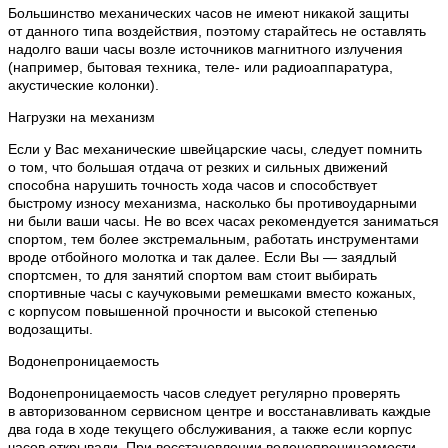
Большинство механических часов не имеют никакой защиты
от данного типа воздействия, поэтому старайтесь не оставлять
надолго ваши часы возле источников магнитного излучения
(например, бытовая техника, теле- или радиоаппаратура,
акустические колонки).
Нагрузки на механизм
Если у Вас механические швейцарские часы, следует помнить
о том, что большая отдача от резких и сильных движений
способна нарушить точность хода часов и способствует
быстрому износу механизма, насколько бы противоударными
ни были ваши часы. Не во всех часах рекомендуется заниматься
спортом, тем более экстремальным, работать инструментами
вроде отбойного молотка и так далее. Если Вы — заядлый
спортсмен, то для занятий спортом вам стоит выбирать
спортивные часы с каучуковыми ремешками вместо кожаных,
с корпусом повышенной прочности и высокой степенью
водозащиты.
Водонепроницаемость
Водонепроницаемость часов следует регулярно проверять
в авторизованном сервисном центре и восстанавливать каждые
два года в ходе текущего обслуживания, а также если корпус
часов открывали. При восстановлении водонепроницаемости