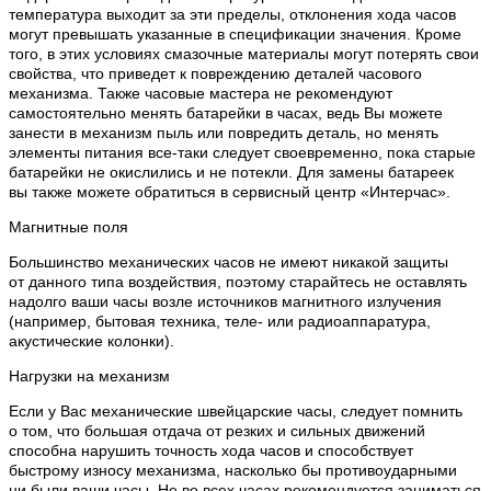
температура выходит за эти пределы, отклонения хода часов
могут превышать указанные в спецификации значения. Кроме
того, в этих условиях смазочные материалы могут потерять свои
свойства, что приведет к повреждению деталей часового
механизма. Также часовые мастера не рекомендуют
самостоятельно менять батарейки в часах, ведь Вы можете
занести в механизм пыль или повредить деталь, но менять
элементы питания все-таки следует своевременно, пока старые
батарейки не окислились и не потекли. Для замены батареек
вы также можете обратиться в сервисный центр «Интерчас».
Магнитные поля
Большинство механических часов не имеют никакой защиты
от данного типа воздействия, поэтому старайтесь не оставлять
надолго ваши часы возле источников магнитного излучения
(например, бытовая техника, теле- или радиоаппаратура,
акустические колонки).
Нагрузки на механизм
Если у Вас механические швейцарские часы, следует помнить
о том, что большая отдача от резких и сильных движений
способна нарушить точность хода часов и способствует
быстрому износу механизма, насколько бы противоударными
ни были ваши часы. Не во всех часах рекомендуется заниматься