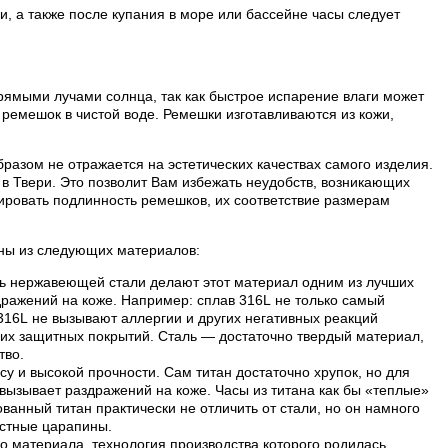
, а также после купания в море или бассейне часы следует
рямыми лучами солнца, так как быстрое испарение влаги может
ремешок в чистой воде. Ремешки изготавливаются из кожи,
разом не отражается на эстетических качествах самого изделия.
в Твери. Это позволит Вам избежать неудобств, возникающих
ровать подлинность ремешков, их соответствие размерам
лены из следующих материалов:
ть нержавеющей стали делают этот материал одним из лучших
дражений на коже. Например: сплав 316L не только самый
 316L не вызывают аллергии и других негативных реакций
их защитных покрытий. Сталь — достаточно твердый материал,
тво.
су и высокой прочности. Сам титан достаточно хрупок, но для
е вызывает раздражений на коже. Часы из титана как бы «теплые»
анный титан практически не отличить от стали, но он намного
остные царапины.
о материала, технология производства которого родилась