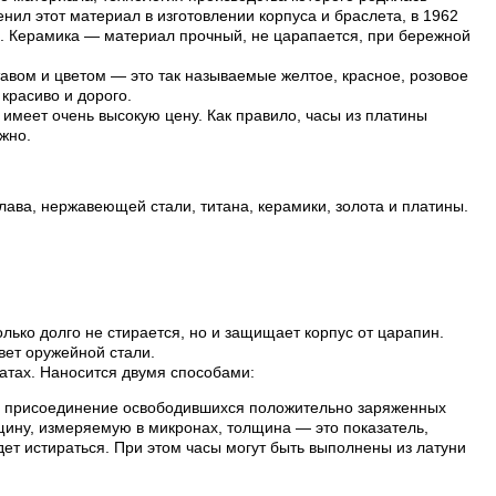
нил этот материал в изготовлении корпуса и браслета, в 1962
и. Керамика — материал прочный, не царапается, при бережной
авом и цветом — это так называемые желтое, красное, розовое
 красиво и дорого.
имеет очень высокую цену. Как правило, часы из платины
жно.
лава, нержавеющей стали, титана, керамики, золота и платины.
лько долго не стирается, но и защищает корпус от царапин.
вет оружейной стали.
атах. Наносится двумя способами:
ой присоединение освободившихся положительно заряженных
лщину, измеряемую в микронах, толщина — это показатель,
ет истираться. При этом часы могут быть выполнены из латуни