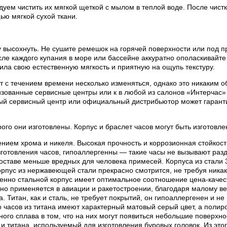
ем чистить их мягкой щеткой с мылом в теплой воде. После чистки
ью мягкой сухой ткани.
 высохнуть. Не сушите ремешок на горячей поверхности или под п
е каждого купания в море или бассейне аккуратно ополаскивайте 
ила свою естественную мягкость и приятную на ощупь текстуру.
 с течением времени несколько изменяться, однако это никаким об
ованные сервисные центры или к в любой из салонов «Интерчас» 
ый сервисный центр или официальный дистрибьютор может гаранти
рого они изготовлены. Корпус и браслет часов могут быть изготов
нием хрома и никеля. Высокая прочность и коррозионная стойкос
готовления часов, гипоаллергенны — такие часы не вызывают раз
составе меньше вредных для человека примесей. Корпуса из стали
пус из нержавеющей стали прекрасно смотрится, не требуя никак
менно стальной корпус имеет оптимальное соотношение цена-качес
вно применяется в авиации и ракетостроении, благодаря малому ве
 Титан, как и сталь, не требует покрытий, он гипоаллергенен и н
часов из титана имеют характерный матовый серый цвет, а полиров
нного сплава в том, что на них могут появиться небольшие поверхн
 титана, используемый для изготовления буровых головок. Из этог