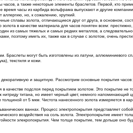
ы часов, а также некоторые элементы браслетов. Первой, кто приме
ное время часы из карбида вольфрама выпускают и другие компани
 аллергию, но, к сожалению, хрупкий.
ные сплавы золота, отличающиеся друг от друга, в основном, сост
р золота в качестве материала для часов понятен всем: престижно,
один из самых тяжелых и самых редких металлов, а следовательно 
и, поэтому иметь их, также как в случае с золотом, очень прести
м. Браслеты могут быть изготовлены из латуни, аллюминиевого сп
а), текстиля и кожи.
 декоративную и защитную. Рассмотрим основные покрытия часов:
я в качестве подслоя перед покрытием золотом. Это покрытие не то
 к нитриду титана, но имеет черный цвет, немного напоминающий ц
толщиной от 5 мкм. Чистота нанесенного золота измеряется в кар
льванических ваннах. Процесс электропокрытия представляет соб
ктрического воздействия на соль золота. Электропокрытие имеет то
тойкости элекропокрытия. Чем толще покрытие, тем дольше оно буд