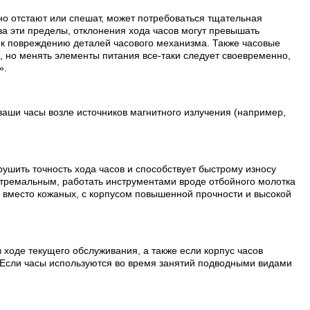
но отстают или спешат, может потребоваться тщательная
а эти пределы, отклонения хода часов могут превышать
т к повреждению деталей часового механизма. Также часовые
, но менять элементы питания все-таки следует своевременно,
».
ваши часы возле источников магнитного излучения (например,
рушить точность хода часов и способствует быстрому износу
стремальным, работать инструментами вроде отбойного молотка
и вместо кожаных, с корпусом повышенной прочности и высокой
 ходе текущего обслуживания, а также если корпус часов
 Если часы используются во время занятий подводными видами