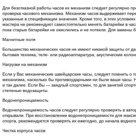
Для безотказной работы часов их механизм следует регулярно пр
проверка часового механизма. Механизм часов выдерживает пере
указанные в спецификации значения. Кроме того, в этих условия
мастера не рекомендуют самостоятельно менять батарейки в часа
пока старые батарейки не окислились и не потекли. Для замены 
Магнитные поля
Большинство механических часов не имеют никакой защиты от дан
бытовая техника, теле- или радиоаппаратура, акустические колон
Нагрузки на механизм
Если у Вас механические швейцарские часы, следует помнить о т
механизма, насколько бы противоударными ни были ваши часы. Н
и так далее. Если Вы — заядлый спортсмен, то для занятий спо
степенью водозащиты.
Водонепроницаемость
Водонепроницаемость часов следует регулярно проверять в автор
открывали. При восстановлении водонепроницаемости для макси
спорта, рекомендуется проверять их ежегодно, до начала водного
Чистка корпуса часов