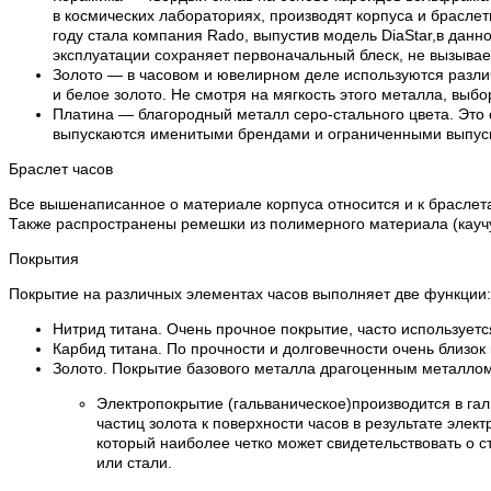
в космических лабораториях, производят корпуса и браслет
году стала компания Rado, выпустив модель DiaStar,в дан
эксплуатации сохраняет первоначальный блеск, не вызывает
Золото — в часовом и ювелирном деле используются различ
и белое золото. Не смотря на мягкость этого металла, выбо
Платина — благородный металл серо-стального цвета. Это 
выпускаются именитыми брендами и ограниченными выпускам
Браслет часов
Все вышенаписанное о материале корпуса относится и к браслета
Также распространены ремешки из полимерного материала (каучук
Покрытия
Покрытие на различных элементах часов выполняет две функции:
Нитрид титана. Очень прочное покрытие, часто используетс
Карбид титана. По прочности и долговечности очень близок
Золото. Покрытие базового металла драгоценным металлом 
Электропокрытие (гальваническое)производится в га
частиц золота к поверхности часов в результате эле
который наиболее четко может свидетельствовать о с
или стали.