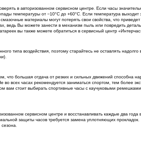
оверять в авторизованном сервисном центре. Если часы значитель
пады температуры от −10°C до +60°C. Если температура выходит з
х смазочные материалы могут потерять свои свойства, что приведе
х, ведь Вы можете занести в механизм пыль или повредить деталь
батареек вы также можете обратиться в сервисный центр «Интерчас
ного типа воздействия, поэтому старайтесь не оставлять надолго 
ки).
ом, что большая отдача от резких и сильных движений способна на
е во всех часах рекомендуется заниматься спортом, тем более эк
ртом вам стоит выбирать спортивные часы с каучуковыми ремешкам
изованном сервисном центре и восстанавливать каждые два года в
мальной защиты часов требуется замена уплотняющих прокладок.
 сезона.