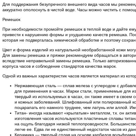
Для поддержания безупречного внешнего вида часов мы рекоменду
аккуратно ополоснуть в чистой воде. Часы можно чистить с помощ
Ремешок
При необходимости промойте ремешок в теплой воде и дайте ему
привести к нарушению формы и ухудшению качеств ремешка. Посл
которая не подвергалась химической обработке и поэтому сохран
Цвет и форма изделий из натуральной необработанной кожи могут
Для замены ремешка и пряжки рекомендуем обращаться в авториз
вследствие неправильной замены ремешка. Только авторизованн
корпуса часов и соблюдение стандартов качества марок.
Одной из важных характеристик часов является материал из кото
Нержавеющая сталь — сплав железа с углеродом с добавле
для применения в часах. Марки стали, применяемые для из
твердый из используемых в часах, он также имеет в своем 
и кожных заболеваний. Шлифованный или полированный кор
поцарапать его намного труднее, чем латунь или аллой. И
Титан- иногда называют «крылатым» металлом, т.к. он акти
изготовления часов используются пластичные сплавы титана.
на ощупь благодаря низкой теплопроводности. Большинство 
легче ее. Едва ли не единственный недостаток часов из да
Керамика — твердый сплав на основе карбидов вольфрама и