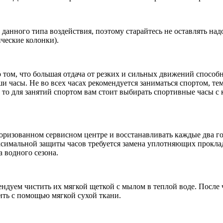
данного типа воздействия, поэтому старайтесь не оставлять на
ические колонки).
 том, что большая отдача от резких и сильных движений способн
 часы. Не во всех часах рекомендуется заниматься спортом, те
, то для занятий спортом вам стоит выбирать спортивные часы 
оризованном сервисном центре и восстанавливать каждые два год
симальной защиты часов требуется замена уплотняющих проклад
а водного сезона.
дуем чистить их мягкой щеткой с мылом в теплой воде. После ч
ить с помощью мягкой сухой ткани.