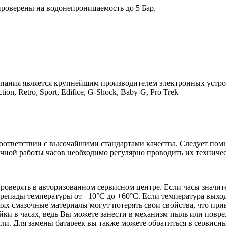
проверены на водонепроницаемость до 5 Бар.
мпания является крупнейшим производителем электронных устро
on, Retro, Sport, Edifice, G-Shock, Baby-G, Pro Trek
соответствии с высочайшими стандартами качества. Следует помн
речной работы часов необходимо регулярно проводить их техниче
проверять в авторизованном сервисном центре. Если часы значит
репады температуры от −10°C до +60°C. Если температура выход
иях смазочные материалы могут потерять свои свойства, что пр
ки в часах, ведь Вы можете занести в механизм пыль или повред
кли. Для замены батареек вы также можете обратиться в сервисн