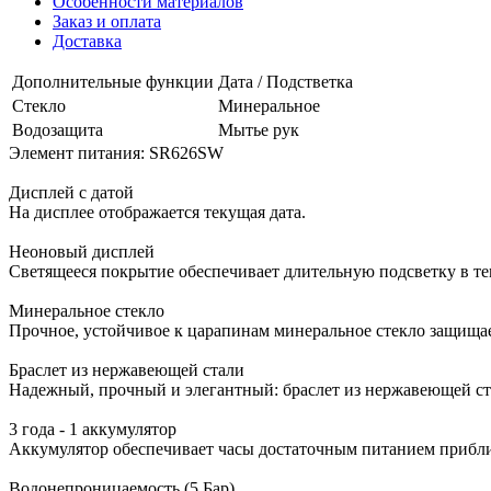
Особенности материалов
Заказ и оплата
Доставка
Дополнительные функции
Дата / Подстветка
Стекло
Минеральное
Водозащита
Мытье рук
Элемент питания: SR626SW
Дисплей с датой
На дисплее отображается текущая дата.
Неоновый дисплей
Светящееся покрытие обеспечивает длительную подсветку в тем
Минеральное стекло
Прочное, устойчивое к царапинам минеральное стекло защища
Браслет из нержавеющей стали
Надежный, прочный и элегантный: браслет из нержавеющей ст
3 года - 1 аккумулятор
Аккумулятор обеспечивает часы достаточным питанием приблиз
Водонепроницаемость (5 Бар)