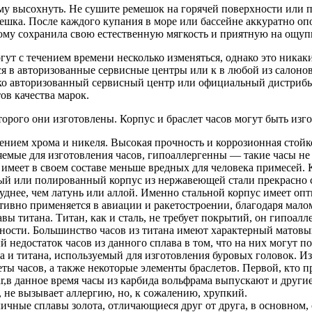
му высохнуть. Не сушите ремешок на горячей поверхности или п
шка. После каждого купания в море или бассейне аккуратно оп
тому сохранила свою естественную мягкость и приятную на ощупь
ут с течением времени несколько изменяться, однако это никаки
я в авторизованные сервисные центры или к в любой из салонов
ко авторизованный сервисный центр или официальный дистрибь
ов качества марок.
торого они изготовлены. Корпус и браслет часов могут быть из
ением хрома и никеля. Высокая прочность и коррозионная стой
яемые для изготовления часов, гипоаллергенны — такие часы не
 имеет в своем составе меньше вредных для человека примесей. 
й или полированный корпус из нержавеющей стали прекрасно с
уднее, чем латунь или аллой. Именно стальной корпус имеет оп
тивно применяется в авиации и ракетостроении, благодаря мало
вы титана. Титан, как и сталь, не требует покрытий, он гипоалл
ности. Большинство часов из титана имеют характерный матовы
ный недостаток часов из данного сплава в том, что на них могут
 и титана, используемый для изготовления буровых головок. Из 
еты часов, а также некоторые элементы браслетов. Первой, кто п
ar,в данное время часы из карбида вольфрама выпускают и друг
 не вызывает аллергию, но, к сожалению, хрупкий.
ичные сплавы золота, отличающиеся друг от друга, в основном, 