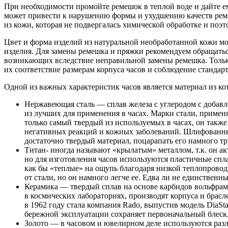
При необходимости промойте ремешок в теплой воде и дайте е
может привести к нарушению формы и ухудшению качеств реме
из кожи, которая не подвергалась химической обработке и поэ
Цвет и форма изделий из натуральной необработанной кожи мог
изделия. Для замены ремешка и пряжки рекомендуем обращатьс
возникающих вследствие неправильной замены ремешка. Толь
их соответствие размерам корпуса часов и соблюдение стандарт
Одной из важных характеристик часов является материал из ко
Нержавеющая сталь — сплав железа с углеродом с добавл
из лучших для применения в часах. Марки стали, примен
только самый твердый из используемых в часах, он также
негативных реакций и кожных заболеваний. Шлифованны
достаточно твердый материал, поцарапать его намного тр
Титан- иногда называют «крылатым» металлом, т.к. он ак
но для изготовления часов используются пластичные спла
как бы «теплые» на ощупь благодаря низкой теплопровод
от стали, но он намного легче ее. Едва ли не единствен
Керамика — твердый сплав на основе карбидов вольфрама
в космических лабораториях, производят корпуса и брасл
в 1962 году стала компания Rado, выпустив модель DiaSt
бережной эксплуатации сохраняет первоначальный блеск,
Золото — в часовом и ювелирном деле используются разл