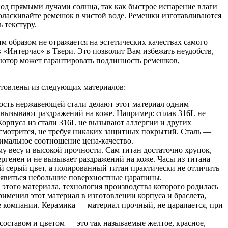
од прямыми лучами солнца, так как быстрое испарение влаги
оласкивайте ремешок в чистой воде. Ремешки изготавливаются
 текстуру.
м образом не отражается на эстетических качествах самого
 «Интерчас» в Твери. Это позволит Вам избежать неудобств,
ютор может гарантировать подлинность ремешков,
готовлены из следующих материалов:
кость нержавеющей стали делают этот материал одним
 вызывают раздражений на коже. Например: сплав 316L не
Корпуса из стали 316L не вызывают аллергии и других
мотрится, не требуя никаких защитных покрытий. Сталь —
тимальное соотношение цена-качество.
му весу и высокой прочности. Сам титан достаточно хрупок,
ергенен и не вызывает раздражений на коже. Часы из титана
й серый цвет, а полированный титан практически не отличить
 появиться небольшие поверхностные царапины.
этого материала, технология производства которого родилась
рименил этот материал в изготовлении корпуса и браслета,
ие компании. Керамика — материал прочный, не царапается, при
составом и цветом — это так называемые желтое, красное,