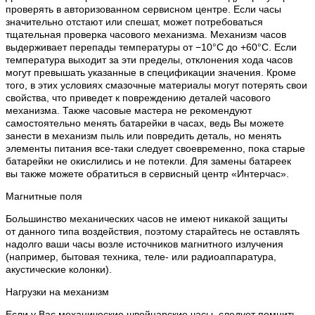
проверять в авторизованном сервисном центре. Если часы
значительно отстают или спешат, может потребоваться
тщательная проверка часового механизма. Механизм часов
выдерживает перепады температуры от −10°C до +60°C. Если
температура выходит за эти пределы, отклонения хода часов
могут превышать указанные в спецификации значения. Кроме
того, в этих условиях смазочные материалы могут потерять свои
свойства, что приведет к повреждению деталей часового
механизма. Также часовые мастера не рекомендуют
самостоятельно менять батарейки в часах, ведь Вы можете
занести в механизм пыль или повредить деталь, но менять
элементы питания все-таки следует своевременно, пока старые
батарейки не окислились и не потекли. Для замены батареек
вы также можете обратиться в сервисный центр «Интерчас».
Магнитные поля
Большинство механических часов не имеют никакой защиты
от данного типа воздействия, поэтому старайтесь не оставлять
надолго ваши часы возле источников магнитного излучения
(например, бытовая техника, теле- или радиоаппаратура,
акустические колонки).
Нагрузки на механизм
Если у Вас механические швейцарские часы, следует помнить