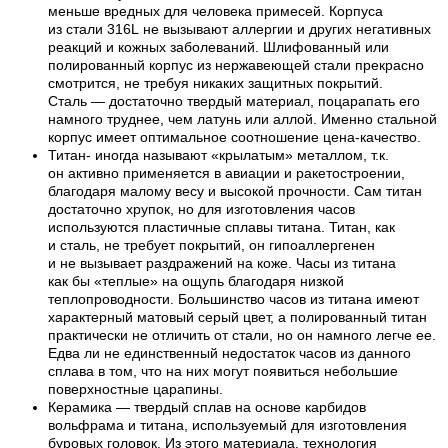
меньше вредных для человека примесей. Корпуса
из стали 316L не вызывают аллергии и других негативных
реакций и кожных заболеваний. Шлифованный или
полированный корпус из нержавеющей стали прекрасно
смотрится, не требуя никаких защитных покрытий.
Сталь — достаточно твердый материал, поцарапать его
намного труднее, чем латунь или аллой. Именно стальной
корпус имеет оптимальное соотношение цена-качество.
Титан- иногда называют «крылатым» металлом, т.к.
он активно применяется в авиации и ракетостроении,
благодаря малому весу и высокой прочности. Сам титан
достаточно хрупок, но для изготовления часов
используются пластичные сплавы титана. Титан, как
и сталь, не требует покрытий, он гипоаллергенен
и не вызывает раздражений на коже. Часы из титана
как бы «теплые» на ощупь благодаря низкой
теплопроводности. Большинство часов из титана имеют
характерный матовый серый цвет, а полированный титан
практически не отличить от стали, но он намного легче ее.
Едва ли не единственный недостаток часов из данного
сплава в том, что на них могут появиться небольшие
поверхностные царапины.
Керамика — твердый сплав на основе карбидов
вольфрама и титана, используемый для изготовления
буровых головок. Из этого материала, технология