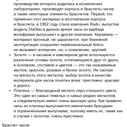
производства которого родилась в космических
лабораториях, производят корпуса и браслеты часов,
а также некоторые элементы браслетов. Первой, кто
применил этот материал в изготовлении корпуса
и браслета, в 1962 году стала компания Rado, выпустив
модель DiaStar,в данное время часы из карбида
вольфрама выпускают и другие компании. Керамика —
материал прочный, не царапается, при бережной
эксплуатации сохраняет первоначальный блеск,
не вызывает аллергию, но, к сожалению, хрупкий.
Золото — в часовом и ювелирном деле используются
различные сплавы золота, отличающиеся друг от друга,
в основном, составом и цветом — это так называемые
желтое, красное, розовое и белое золото. Не смотря
на мягкость этого металла, выбор золота в качестве
материала для часов понятен всем: престижно, красиво
и дорого.
Платина — благородный металл серо-стального цвета.
Это один из самых тяжелых и самых редких металлов,
а следовательно имеет очень высокую цену. Как правило,
часы из платины выпускаются именитыми брендами
и ограниченными выпусками, поэтому иметь их, также как
в случае с золотом, очень престижно.
Браслет часов