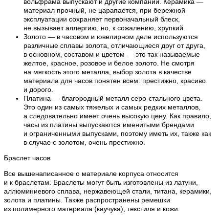
вольфрама выпускают и другие компании. Керамика —
материал прочный, не царапается, при бережной
эксплуатации сохраняет первоначальный блеск,
не вызывает аллергию, но, к сожалению, хрупкий.
Золото — в часовом и ювелирном деле используются
различные сплавы золота, отличающиеся друг от друга,
в основном, составом и цветом — это так называемые
желтое, красное, розовое и белое золото. Не смотря
на мягкость этого металла, выбор золота в качестве
материала для часов понятен всем: престижно, красиво
и дорого.
Платина — благородный металл серо-стального цвета.
Это один из самых тяжелых и самых редких металлов,
а следовательно имеет очень высокую цену. Как правило,
часы из платины выпускаются именитыми брендами
и ограниченными выпусками, поэтому иметь их, также как
в случае с золотом, очень престижно.
Браслет часов
Все вышенаписанное о материале корпуса относится
и к браслетам. Браслеты могут быть изготовлены из латуни,
аллюминиевого сплава, нержавеющей стали, титана, керамики,
золота и платины. Также распространены ремешки
из полимерного материала (каучука), текстиля и кожи.