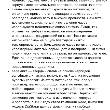
намного труднее, чем латунь или аллой. Именно стальной
корпус имеет оптимальное соотношение цена-качество.
Титан- иногда называют «крылатым» металлом, т.к.
он активно применяется в авиации и ракетостроении,
благодаря малому весу и высокой прочности. Сам титан
достаточно хрупок, но для изготовления часов
используются пластичные сплавы титана. Титан, как
и сталь, не требует покрытий, он гипоаллергенен
и не вызывает раздражений на коже. Часы из титана
как бы «теплые» на ощупь благодаря низкой
теплопроводности. Большинство часов из титана имеют
характерный матовый серый цвет, а полированный титан
практически не отличить от стали, но он намного легче ее.
Едва ли не единственный недостаток часов из данного
сплава в том, что на них могут появиться небольшие
поверхностные царапины.
Керамика — твердый сплав на основе карбидов
вольфрама и титана, используемый для изготовления
буровых головок. Из этого материала, технология
производства которого родилась в космических
лабораториях, производят корпуса и браслеты часов,
а также некоторые элементы браслетов. Первой, кто
применил этот материал в изготовлении корпуса
и браслета, в 1962 году стала компания Rado, выпустив
модель DiaStar,в данное время часы из карбида