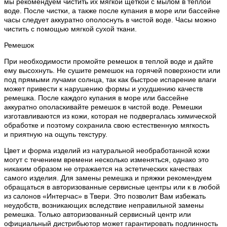
мы рекомендуем чистить их мягкой щеткой с мылом в теплой
воде. После чистки, а также после купания в море или бассейне
часы следует аккуратно ополоснуть в чистой воде. Часы можно
чистить с помощью мягкой сухой ткани.
Ремешок
При необходимости промойте ремешок в теплой воде и дайте
ему высохнуть. Не сушите ремешок на горячей поверхности или
под прямыми лучами солнца, так как быстрое испарение влаги
может привести к нарушению формы и ухудшению качеств
ремешка. После каждого купания в море или бассейне
аккуратно ополаскивайте ремешок в чистой воде. Ремешки
изготавливаются из кожи, которая не подвергалась химической
обработке и поэтому сохранила свою естественную мягкость
и приятную на ощупь текстуру.
Цвет и форма изделий из натуральной необработанной кожи
могут с течением времени несколько изменяться, однако это
никаким образом не отражается на эстетических качествах
самого изделия. Для замены ремешка и пряжки рекомендуем
обращаться в авторизованные сервисные центры или к в любой
из салонов «Интерчас» в Твери. Это позволит Вам избежать
неудобств, возникающих вследствие неправильной замены
ремешка. Только авторизованный сервисный центр или
официальный дистрибьютор может гарантировать подлинность