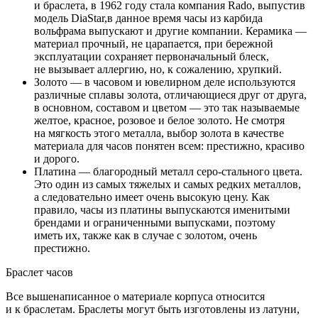
и браслета, в 1962 году стала компания Rado, выпустив
модель DiaStar,в данное время часы из карбида
вольфрама выпускают и другие компании. Керамика —
материал прочный, не царапается, при бережной
эксплуатации сохраняет первоначальный блеск,
не вызывает аллергию, но, к сожалению, хрупкий.
Золото — в часовом и ювелирном деле используются
различные сплавы золота, отличающиеся друг от друга,
в основном, составом и цветом — это так называемые
желтое, красное, розовое и белое золото. Не смотря
на мягкость этого металла, выбор золота в качестве
материала для часов понятен всем: престижно, красиво
и дорого.
Платина — благородный металл серо-стального цвета.
Это один из самых тяжелых и самых редких металлов,
а следовательно имеет очень высокую цену. Как
правило, часы из платины выпускаются именитыми
брендами и ограниченными выпусками, поэтому
иметь их, также как в случае с золотом, очень
престижно.
Браслет часов
Все вышенаписанное о материале корпуса относится
и к браслетам. Браслеты могут быть изготовлены из латуни,