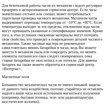
Для безотказной работы часов их механизм следует регулярно
проверять в авторизованном сервисном центре. Если часы
значительно отстают или спешат, может потребоваться
тщательная проверка часового механизма. Механизм часов
выдерживает перепады температуры от −10°C до +60°C. Если
температура выходит за эти пределы, отклонения хода часов
могут превышать указанные в спецификации значения. Кроме
того, в этих условиях смазочные материалы могут потерять
свои свойства, что приведет к повреждению деталей часового
механизма. Также часовые мастера не рекомендуют
самостоятельно менять батарейки в часах, ведь Вы можете
занести в механизм пыль или повредить деталь, но менять
элементы питания все-таки следует своевременно, пока
старые батарейки не окислились и не потекли. Для замены
батареек вы также можете обратиться в сервисный центр
«Интерчас».
Магнитные поля
Большинство механических часов не имеют никакой защиты
от данного типа воздействия, поэтому старайтесь не оставлять
надолго ваши часы возле источников магнитного излучения
(например, бытовая техника, теле- или радиоаппаратура,
акустические колонки).