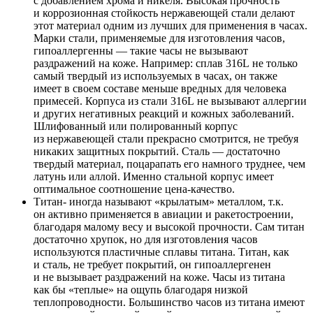
с добавлением хрома и никеля. Высокая прочность
и коррозионная стойкость нержавеющей стали делают
этот материал одним из лучших для применения в часах.
Марки стали, применяемые для изготовления часов,
гипоаллергенны — такие часы не вызывают
раздражений на коже. Например: сплав 316L не только
самый твердый из используемых в часах, он также
имеет в своем составе меньше вредных для человека
примесей. Корпуса из стали 316L не вызывают аллергии
и других негативных реакций и кожных заболеваний.
Шлифованный или полированный корпус
из нержавеющей стали прекрасно смотрится, не требуя
никаких защитных покрытий. Сталь — достаточно
твердый материал, поцарапать его намного труднее, чем
латунь или аллой. Именно стальной корпус имеет
оптимальное соотношение цена-качество.
Титан- иногда называют «крылатым» металлом, т.к.
он активно применяется в авиации и ракетостроении,
благодаря малому весу и высокой прочности. Сам титан
достаточно хрупок, но для изготовления часов
используются пластичные сплавы титана. Титан, как
и сталь, не требует покрытий, он гипоаллергенен
и не вызывает раздражений на коже. Часы из титана
как бы «теплые» на ощупь благодаря низкой
теплопроводности. Большинство часов из титана имеют