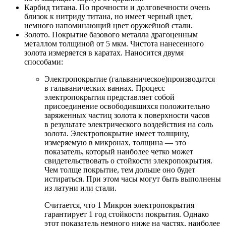
Карбид титана. По прочности и долговечности очень
близок к нитриду титана, но имеет черный цвет,
немного напоминающий цвет оружейной стали.
Золото. Покрытие базового металла драгоценным
металлом толщиной от 5 мкм. Чистота нанесенного
золота измеряется в каратах. Наносится двумя
способами:
Электропокрытие (гальваническое)производится
в гальванических ваннах. Процесс
электропокрытия представляет собой
присоединение освободившихся положительно
заряженных частиц золота к поверхности часов
в результате электрического воздействия на соль
золота. Электропокрытие имеет толщину,
измеряемую в микронах, толщина — это
показатель, который наиболее четко может
свидетельствовать о стойкости элекропокрытия.
Чем толще покрытие, тем дольше оно будет
истираться. При этом часы могут быть выполнены
из латуни или стали.
Считается, что 1 Микрон электропокрытия
гарантирует 1 год стойкости покрытия. Однако
этот показатель немного ниже на частях, наиболее