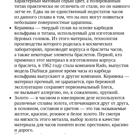
характерный матовый серый цвет, а полированный
титан практически не отличить от стали, но он намного
легче ее. Едва ли не единственный недостаток часов
из данного сплава в том, что на них могут появиться
небольшие поверхностные царапины.
Керамика — твердый сплав на основе карбидов
вольфрама и титана, используемый для изготовления
буровых головок. Из этого материала, технология
производства которого родилась в космических
лабораториях, производят корпуса и браслеты часов,
а также некоторые элементы браслетов. Первой, кто
применил этот материал в изготовлении корпуса
и браслета, в 1962 году стала компания Rado, выпустив
модель DiaStar,в данное время часы из карбида
вольфрама выпускают и другие компании. Керамика —
материал прочный, не царапается, при бережной
эксплуатации сохраняет первоначальный блеск,
не вызывает аллергию, но, к сожалению, хрупкий.
Золото — в часовом и ювелирном деле используются
различные сплавы золота, отличающиеся друг от друга,
в основном, составом и цветом — это так называемые
желтое, красное, розовое и белое золото. Не смотря
на мягкость этого металла, выбор золота в качестве
материала для часов понятен всем: престижно, красиво
и дорого.