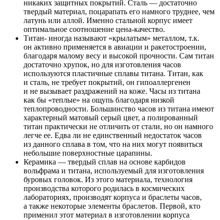
никаких защитных покрытий. Сталь — достаточно
твердый материал, поцарапать его намного труднее, чем
латунь или аллой. Именно стальной корпус имеет
оптимальное соотношение цена-качество.
Титан- иногда называют «крылатым» металлом, т.к.
он активно применяется в авиации и ракетостроении,
благодаря малому весу и высокой прочности. Сам титан
достаточно хрупок, но для изготовления часов
используются пластичные сплавы титана. Титан, как
и сталь, не требует покрытий, он гипоаллергенен
и не вызывает раздражений на коже. Часы из титана
как бы «теплые» на ощупь благодаря низкой
теплопроводности. Большинство часов из титана имеют
характерный матовый серый цвет, а полированный
титан практически не отличить от стали, но он намного
легче ее. Едва ли не единственный недостаток часов
из данного сплава в том, что на них могут появиться
небольшие поверхностные царапины.
Керамика — твердый сплав на основе карбидов
вольфрама и титана, используемый для изготовления
буровых головок. Из этого материала, технология
производства которого родилась в космических
лабораториях, производят корпуса и браслеты часов,
а также некоторые элементы браслетов. Первой, кто
применил этот материал в изготовлении корпуса