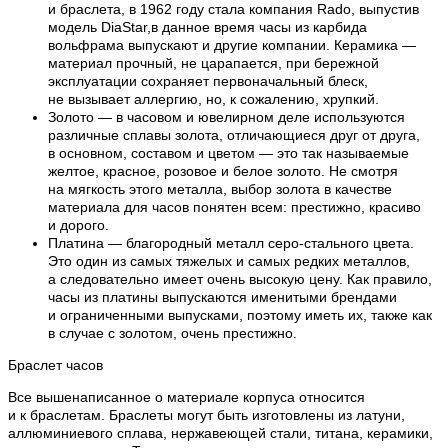
и браслета, в 1962 году стала компания Rado, выпустив
модель DiaStar,в данное время часы из карбида
вольфрама выпускают и другие компании. Керамика —
материал прочный, не царапается, при бережной
эксплуатации сохраняет первоначальный блеск,
не вызывает аллергию, но, к сожалению, хрупкий.
Золото — в часовом и ювелирном деле используются
различные сплавы золота, отличающиеся друг от друга,
в основном, составом и цветом — это так называемые
желтое, красное, розовое и белое золото. Не смотря
на мягкость этого металла, выбор золота в качестве
материала для часов понятен всем: престижно, красиво
и дорого.
Платина — благородный металл серо-стального цвета.
Это один из самых тяжелых и самых редких металлов,
а следовательно имеет очень высокую цену. Как правило,
часы из платины выпускаются именитыми брендами
и ограниченными выпусками, поэтому иметь их, также как
в случае с золотом, очень престижно.
Браслет часов
Все вышенаписанное о материале корпуса относится
и к браслетам. Браслеты могут быть изготовлены из латуни,
аллюминиевого сплава, нержавеющей стали, титана, керамики,