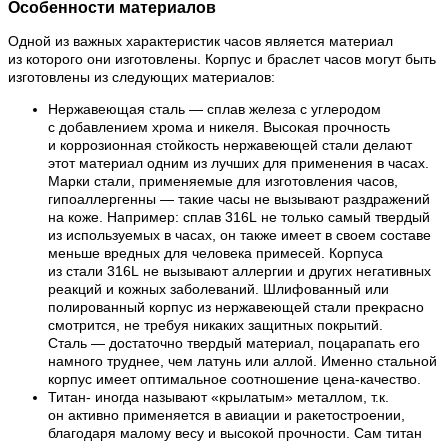
Особенности материалов
Одной из важных характеристик часов является материал
из которого они изготовлены. Корпус и браслет часов могут быть
изготовлены из следующих материалов:
Нержавеющая сталь — сплав железа с углеродом
с добавлением хрома и никеля. Высокая прочность
и коррозионная стойкость нержавеющей стали делают
этот материал одним из лучших для применения в часах.
Марки стали, применяемые для изготовления часов,
гипоаллергенны — такие часы не вызывают раздражений
на коже. Например: сплав 316L не только самый твердый
из используемых в часах, он также имеет в своем составе
меньше вредных для человека примесей. Корпуса
из стали 316L не вызывают аллергии и других негативных
реакций и кожных заболеваний. Шлифованный или
полированный корпус из нержавеющей стали прекрасно
смотрится, не требуя никаких защитных покрытий.
Сталь — достаточно твердый материал, поцарапать его
намного труднее, чем латунь или аллой. Именно стальной
корпус имеет оптимальное соотношение цена-качество.
Титан- иногда называют «крылатым» металлом, т.к.
он активно применяется в авиации и ракетостроении,
благодаря малому весу и высокой прочности. Сам титан