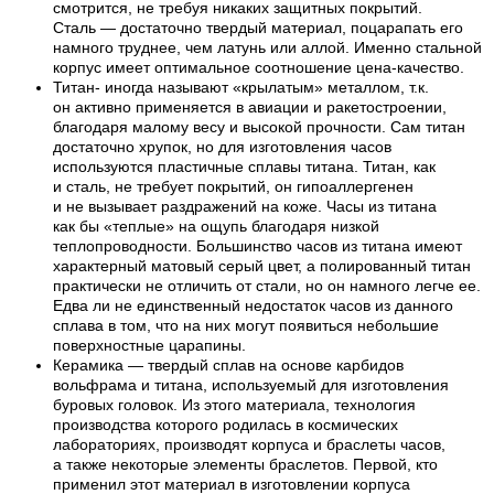
смотрится, не требуя никаких защитных покрытий.
Сталь — достаточно твердый материал, поцарапать его
намного труднее, чем латунь или аллой. Именно стальной
корпус имеет оптимальное соотношение цена-качество.
Титан- иногда называют «крылатым» металлом, т.к.
он активно применяется в авиации и ракетостроении,
благодаря малому весу и высокой прочности. Сам титан
достаточно хрупок, но для изготовления часов
используются пластичные сплавы титана. Титан, как
и сталь, не требует покрытий, он гипоаллергенен
и не вызывает раздражений на коже. Часы из титана
как бы «теплые» на ощупь благодаря низкой
теплопроводности. Большинство часов из титана имеют
характерный матовый серый цвет, а полированный титан
практически не отличить от стали, но он намного легче ее.
Едва ли не единственный недостаток часов из данного
сплава в том, что на них могут появиться небольшие
поверхностные царапины.
Керамика — твердый сплав на основе карбидов
вольфрама и титана, используемый для изготовления
буровых головок. Из этого материала, технология
производства которого родилась в космических
лабораториях, производят корпуса и браслеты часов,
а также некоторые элементы браслетов. Первой, кто
применил этот материал в изготовлении корпуса