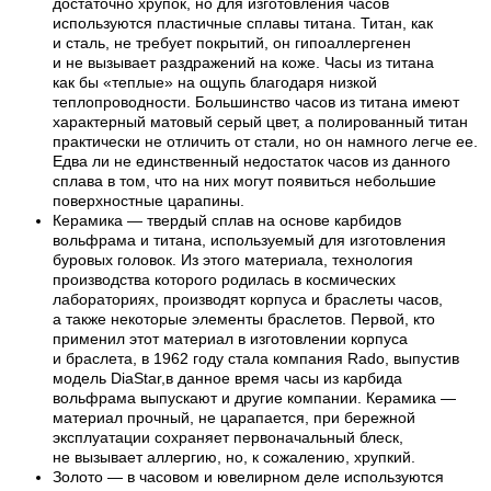
достаточно хрупок, но для изготовления часов
используются пластичные сплавы титана. Титан, как
и сталь, не требует покрытий, он гипоаллергенен
и не вызывает раздражений на коже. Часы из титана
как бы «теплые» на ощупь благодаря низкой
теплопроводности. Большинство часов из титана имеют
характерный матовый серый цвет, а полированный титан
практически не отличить от стали, но он намного легче ее.
Едва ли не единственный недостаток часов из данного
сплава в том, что на них могут появиться небольшие
поверхностные царапины.
Керамика — твердый сплав на основе карбидов
вольфрама и титана, используемый для изготовления
буровых головок. Из этого материала, технология
производства которого родилась в космических
лабораториях, производят корпуса и браслеты часов,
а также некоторые элементы браслетов. Первой, кто
применил этот материал в изготовлении корпуса
и браслета, в 1962 году стала компания Rado, выпустив
модель DiaStar,в данное время часы из карбида
вольфрама выпускают и другие компании. Керамика —
материал прочный, не царапается, при бережной
эксплуатации сохраняет первоначальный блеск,
не вызывает аллергию, но, к сожалению, хрупкий.
Золото — в часовом и ювелирном деле используются