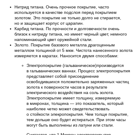
Нитрид титана. Очень прочное покрытие, часто
используется в качестве подслоя перед покрытием
золотом. Это покрытие не только долго не стирается,
но и защищает корпус от царапин.
Карбид титана. По прочности и долговечности очень
близок к нитриду титана, но имеет черный цвет, немного
напоминающий цвет оружейной стали.
Золото. Покрытие базового металла драгоценным
металлом толщиной от 5 мкм. Чистота нанесенного золота
измеряется в каратах. Наносится двумя способами:
Электропокрытие (гальваническое)производится
в гальванических ваннах. Процесс электропокрытия
представляет собой присоединение
освободившихся положительно заряженных частиц
золота к поверхности часов в результате
электрического воздействия на соль золота.
Электропокрытие имеет толщину, измеряемую
в микронах, толщина — это показатель, который
наиболее четко может свидетельствовать
о стойкости элекропокрытия. Чем толще покрытие,
тем дольше оно будет истираться. При этом часы
могут быть выполнены из латуни или стали.
Считается, что 1 Микрон электропокрытия