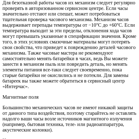
Для безотказной работы часов их механизм следует регулярно
проверять в авторизованном сервисном центре. Если часы
значительно отстают или спешат, может потребоваться
тщательная проверка часового механизма. Механизм часов
выдерживает перепады температуры от −10°C до +60°C. Если
температура выходит за эти пределы, отклонения хода часов
могут превышать указанные в спецификации значения. Кроме
того, в этих условиях смазочные материалы могут потерять
свои свойства, что приведет к повреждению деталей часового
механизма. Также часовые мастера не рекомендуют
самостоятельно менять батарейки в часах, ведь Вы можете
занести в механизм пыль или повредить деталь, но менять
элементы питания все-таки следует своевременно, пока
старые батарейки не окислились и не потекли. Для замены
батареек вы также можете обратиться в сервисный центр
«Интерчас».
Магнитные поля
Большинство механических часов не имеют никакой защиты
от данного типа воздействия, поэтому старайтесь не оставлять
надолго ваши часы возле источников магнитного излучения
(например, бытовая техника, теле- или радиоаппаратура,
акустические колонки).