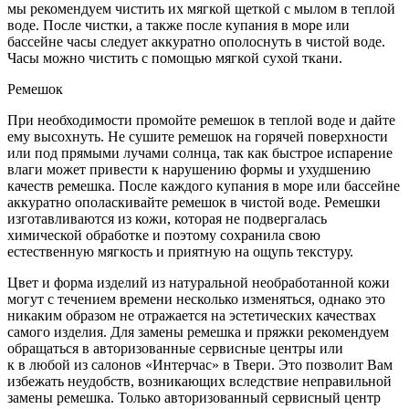
мы рекомендуем чистить их мягкой щеткой с мылом в теплой
воде. После чистки, а также после купания в море или
бассейне часы следует аккуратно ополоснуть в чистой воде.
Часы можно чистить с помощью мягкой сухой ткани.
Ремешок
При необходимости промойте ремешок в теплой воде и дайте
ему высохнуть. Не сушите ремешок на горячей поверхности
или под прямыми лучами солнца, так как быстрое испарение
влаги может привести к нарушению формы и ухудшению
качеств ремешка. После каждого купания в море или бассейне
аккуратно ополаскивайте ремешок в чистой воде. Ремешки
изготавливаются из кожи, которая не подвергалась
химической обработке и поэтому сохранила свою
естественную мягкость и приятную на ощупь текстуру.
Цвет и форма изделий из натуральной необработанной кожи
могут с течением времени несколько изменяться, однако это
никаким образом не отражается на эстетических качествах
самого изделия. Для замены ремешка и пряжки рекомендуем
обращаться в авторизованные сервисные центры или
к в любой из салонов «Интерчас» в Твери. Это позволит Вам
избежать неудобств, возникающих вследствие неправильной
замены ремешка. Только авторизованный сервисный центр