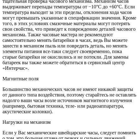
тщательная проверка часового механизма. Механизм часов
выдерживает перепады температуры от −10°C до +60°C. Если
температура выходит за эти пределы, отклонения хода часов
могут превышать указанные в спецификации значения. Кроме
того, в этих условиях смазочные материалы могут потерять
свои свойства, что приведет к повреждению деталей часового
механизма. Также часовые мастера не рекомендуют
самостоятельно менять батарейки в часах, ведь Вы можете
занести в механизм пыль или повредить деталь, но менять
элементы питания все-таки следует своевременно, пока
старые батарейки не окислились и не потекли. Для замены
батареек вы также можете обратиться в сервисный центр
«Интерчас».
Магнитные поля
Большинство механических часов не имеют никакой защиты
от данного типа воздействия, поэтому старайтесь не оставлять
надолго ваши часы возле источников магнитного излучения
(например, бытовая техника, теле- или радиоаппаратура,
акустические колонки).
Нагрузки на механизм
Если у Вас механические швейцарские часы, следует помнить
о том, что большая отдача от резких и сильных движений