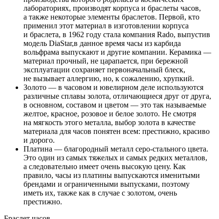
лабораториях, производят корпуса и браслеты часов,
а также некоторые элементы браслетов. Первой, кто
применил этот материал в изготовлении корпуса
и браслета, в 1962 году стала компания Rado, выпустив
модель DiaStar,в данное время часы из карбида
вольфрама выпускают и другие компании. Керамика —
материал прочный, не царапается, при бережной
эксплуатации сохраняет первоначальный блеск,
не вызывает аллергию, но, к сожалению, хрупкий.
Золото — в часовом и ювелирном деле используются
различные сплавы золота, отличающиеся друг от друга,
в основном, составом и цветом — это так называемые
желтое, красное, розовое и белое золото. Не смотря
на мягкость этого металла, выбор золота в качестве
материала для часов понятен всем: престижно, красиво
и дорого.
Платина — благородный металл серо-стального цвета.
Это один из самых тяжелых и самых редких металлов,
а следовательно имеет очень высокую цену. Как
правило, часы из платины выпускаются именитыми
брендами и ограниченными выпусками, поэтому
иметь их, также как в случае с золотом, очень
престижно.
Браслет часов