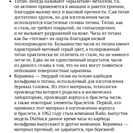
Титан- иногда называют «крылатым» металлом, т.к.
он активно применяется в авиации и ракетостроении,
благодаря малому весу и высокой прочности. Сам титан
достаточно хрупок, но для изготовления часов
используются пластичные сплавы титана. Титан, как
и сталь, не требует покрытий, он гипоаллергенен
и не вызывает раздражений на коже. Часы из титана
как бы «теплые» на ощупь благодаря низкой
теплопроводности. Большинство часов из титана имеют
характерный матовый серый цвет, а полированный
титан практически не отличить от стали, но он намного
легче ее. Едва ли не единственный недостаток часов
из данного сплава в том, что на них могут появиться
небольшие поверхностные царапины.
Керамика — твердый сплав на основе карбидов
вольфрама и титана, используемый для изготовления
буровых головок. Из этого материала, технология
производства которого родилась в космических
лабораториях, производят корпуса и браслеты часов,
а также некоторые элементы браслетов. Первой, кто
применил этот материал в изготовлении корпуса
и браслета, в 1962 году стала компания Rado, выпустив
модель DiaStar,в данное время часы из карбида
вольфрама выпускают и другие компании. Керамика —
материал прочный, не царапается, при бережной