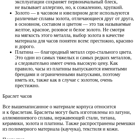
эксплуатации сохраняет первоначальный блеск,
не вызывает аллергию, но, к сожалению, хрупкий.
Золото — в часовом и ювелирном деле используются
различные сплавы золота, отличающиеся друг от друга,
в основном, составом и цветом — это так называемые
желтое, красное, розовое и белое золото. Не смотря
на мягкость этого металла, выбор золота в качестве
материала для часов понятен всем: престижно, красиво
и дорого.
Платина — благородный металл серо-стального цвета.
Это один из самых тяжелых и самых редких металлов,
а следовательно имеет очень высокую цену. Как
правило, часы из платины выпускаются именитыми
брендами и ограниченными выпусками, поэтому
иметь их, также как в случае с золотом, очень
престижно.
Браслет часов
Все вышенаписанное о материале корпуса относится
и к браслетам. Браслеты могут быть изготовлены из латуни,
аллюминиевого сплава, нержавеющей стали, титана,
керамики, золота и платины. Также распространены ремешки
из полимерного материала (каучука), текстиля и кожи.