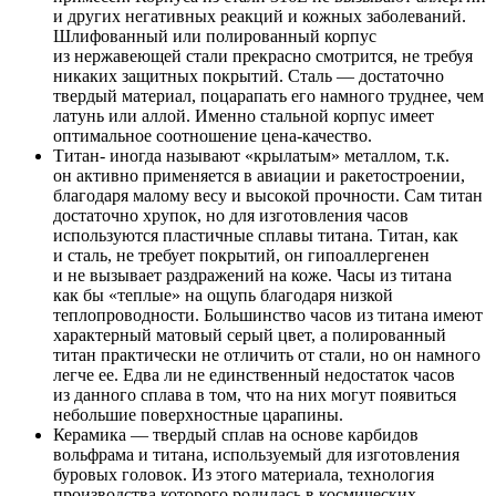
и других негативных реакций и кожных заболеваний.
Шлифованный или полированный корпус
из нержавеющей стали прекрасно смотрится, не требуя
никаких защитных покрытий. Сталь — достаточно
твердый материал, поцарапать его намного труднее, чем
латунь или аллой. Именно стальной корпус имеет
оптимальное соотношение цена-качество.
Титан- иногда называют «крылатым» металлом, т.к.
он активно применяется в авиации и ракетостроении,
благодаря малому весу и высокой прочности. Сам титан
достаточно хрупок, но для изготовления часов
используются пластичные сплавы титана. Титан, как
и сталь, не требует покрытий, он гипоаллергенен
и не вызывает раздражений на коже. Часы из титана
как бы «теплые» на ощупь благодаря низкой
теплопроводности. Большинство часов из титана имеют
характерный матовый серый цвет, а полированный
титан практически не отличить от стали, но он намного
легче ее. Едва ли не единственный недостаток часов
из данного сплава в том, что на них могут появиться
небольшие поверхностные царапины.
Керамика — твердый сплав на основе карбидов
вольфрама и титана, используемый для изготовления
буровых головок. Из этого материала, технология
производства которого родилась в космических