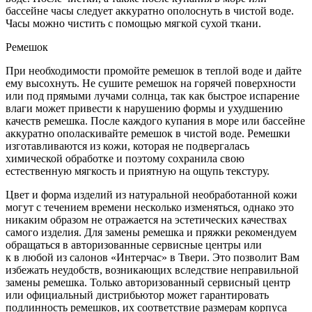
бассейне часы следует аккуратно ополоснуть в чистой воде.
Часы можно чистить с помощью мягкой сухой ткани.
Ремешок
При необходимости промойте ремешок в теплой воде и дайте
ему высохнуть. Не сушите ремешок на горячей поверхности
или под прямыми лучами солнца, так как быстрое испарение
влаги может привести к нарушению формы и ухудшению
качеств ремешка. После каждого купания в море или бассейне
аккуратно ополаскивайте ремешок в чистой воде. Ремешки
изготавливаются из кожи, которая не подвергалась
химической обработке и поэтому сохранила свою
естественную мягкость и приятную на ощупь текстуру.
Цвет и форма изделий из натуральной необработанной кожи
могут с течением времени несколько изменяться, однако это
никаким образом не отражается на эстетических качествах
самого изделия. Для замены ремешка и пряжки рекомендуем
обращаться в авторизованные сервисные центры или
к в любой из салонов «Интерчас» в Твери. Это позволит Вам
избежать неудобств, возникающих вследствие неправильной
замены ремешка. Только авторизованный сервисный центр
или официальный дистрибьютор может гарантировать
подлинность ремешков, их соответствие размерам корпуса