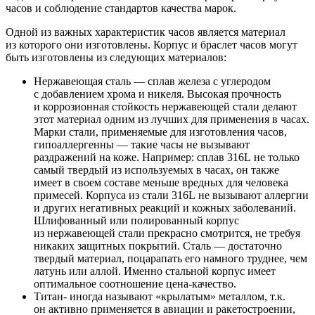
часов и соблюдение стандартов качества марок.
Одной из важных характеристик часов является материал
из которого они изготовлены. Корпус и браслет часов могут
быть изготовлены из следующих материалов:
Нержавеющая сталь — сплав железа с углеродом
с добавлением хрома и никеля. Высокая прочность
и коррозионная стойкость нержавеющей стали делают
этот материал одним из лучших для применения в часах.
Марки стали, применяемые для изготовления часов,
гипоаллергенны — такие часы не вызывают
раздражений на коже. Например: сплав 316L не только
самый твердый из используемых в часах, он также
имеет в своем составе меньше вредных для человека
примесей. Корпуса из стали 316L не вызывают аллергии
и других негативных реакций и кожных заболеваний.
Шлифованный или полированный корпус
из нержавеющей стали прекрасно смотрится, не требуя
никаких защитных покрытий. Сталь — достаточно
твердый материал, поцарапать его намного труднее, чем
латунь или аллой. Именно стальной корпус имеет
оптимальное соотношение цена-качество.
Титан- иногда называют «крылатым» металлом, т.к.
он активно применяется в авиации и ракетостроении,