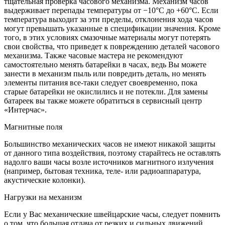
тщательная проверка часового механизма. Механизм часов
выдерживает перепады температуры от −10°C до +60°C. Если
температура выходит за эти пределы, отклонения хода часов
могут превышать указанные в спецификации значения. Кроме
того, в этих условиях смазочные материалы могут потерять
свои свойства, что приведет к повреждению деталей часового
механизма. Также часовые мастера не рекомендуют
самостоятельно менять батарейки в часах, ведь Вы можете
занести в механизм пыль или повредить деталь, но менять
элементы питания все-таки следует своевременно, пока
старые батарейки не окислились и не потекли. Для замены
батареек вы также можете обратиться в сервисный центр
«Интерчас».
Магнитные поля
Большинство механических часов не имеют никакой защиты
от данного типа воздействия, поэтому старайтесь не оставлять
надолго ваши часы возле источников магнитного излучения
(например, бытовая техника, теле- или радиоаппаратура,
акустические колонки).
Нагрузки на механизм
Если у Вас механические швейцарские часы, следует помнить
о том, что большая отдача от резких и сильных движений