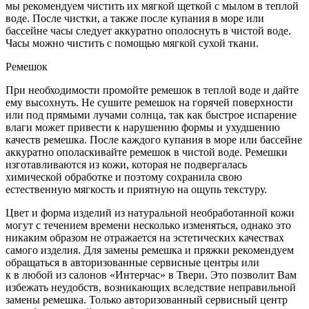
мы рекомендуем чистить их мягкой щеткой с мылом в теплой
воде. После чистки, а также после купания в море или
бассейне часы следует аккуратно ополоснуть в чистой воде.
Часы можно чистить с помощью мягкой сухой ткани.
Ремешок
При необходимости промойте ремешок в теплой воде и дайте
ему высохнуть. Не сушите ремешок на горячей поверхности
или под прямыми лучами солнца, так как быстрое испарение
влаги может привести к нарушению формы и ухудшению
качеств ремешка. После каждого купания в море или бассейне
аккуратно ополаскивайте ремешок в чистой воде. Ремешки
изготавливаются из кожи, которая не подвергалась
химической обработке и поэтому сохранила свою
естественную мягкость и приятную на ощупь текстуру.
Цвет и форма изделий из натуральной необработанной кожи
могут с течением времени несколько изменяться, однако это
никаким образом не отражается на эстетических качествах
самого изделия. Для замены ремешка и пряжки рекомендуем
обращаться в авторизованные сервисные центры или
к в любой из салонов «Интерчас» в Твери. Это позволит Вам
избежать неудобств, возникающих вследствие неправильной
замены ремешка. Только авторизованный сервисный центр