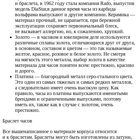
и браслета, в 1962 году стала компания Rado, выпустив
модель DiaStar,в данное время часы из карбида
вольфрама выпускают и другие компании. Керамика —
материал прочный, не царапается, при бережной
эксплуатации сохраняет первоначальный блеск,
не вызывает аллергию, но, к сожалению, хрупкий.
Золото — в часовом и ювелирном деле используются
различные сплавы золота, отличающиеся друг от друга,
в основном, составом и цветом — это так называемые
желтое, красное, розовое и белое золото. Не смотря
на мягкость этого металла, выбор золота в качестве
материала для часов понятен всем: престижно, красиво
и дорого.
Платина — благородный металл серо-стального цвета.
Это один из самых тяжелых и самых редких металлов,
а следовательно имеет очень высокую цену. Как
правило, часы из платины выпускаются именитыми
брендами и ограниченными выпусками, поэтому
иметь их, также как в случае с золотом, очень
престижно.
Браслет часов
Все вышенаписанное о материале корпуса относится
и к браслетам. Браслеты могут быть изготовлены из латуни,