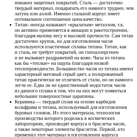
никаких защитных покрытий. Сталь — достаточно
твердый материал, поцарапать его намного труднее, чем
латунь или аллой. Именно стальной корпус имеет
оптимальное соотношение цена-качество.
Титан- иногда называют «крылатым» металлом, т.к.
он активно применяется в авиации и ракетостроении,
благодаря малому весу и высокой прочности. Сам титан
достаточно хрупок, но для изготовления часов
используются пластичные сплавы титана. Титан, как
и сталь, не требует покрытий, он гипоаллергенен
и не вызывает раздражений на коже. Часы из титана
как бы «теплые» на ощупь благодаря низкой
теплопроводности. Большинство часов из титана имеют
характерный матовый серый цвет, а полированный
титан практически не отличить от стали, но он намного
легче ее. Едва ли не единственный недостаток часов
из данного сплава в том, что на них могут появиться
небольшие поверхностные царапины.
Керамика — твердый сплав на основе карбидов
вольфрама и титана, используемый для изготовления
буровых головок. Из этого материала, технология
производства которого родилась в космических
лабораториях, производят корпуса и браслеты часов,
а также некоторые элементы браслетов. Первой, кто
применил этот материал в изготовлении корпуса