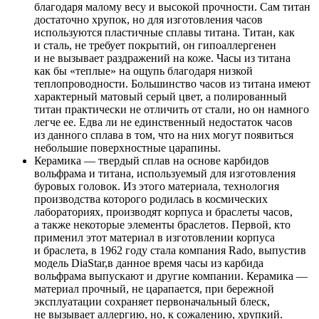
благодаря малому весу и высокой прочности. Сам титан
достаточно хрупок, но для изготовления часов
используются пластичные сплавы титана. Титан, как
и сталь, не требует покрытий, он гипоаллергенен
и не вызывает раздражений на коже. Часы из титана
как бы «теплые» на ощупь благодаря низкой
теплопроводности. Большинство часов из титана имеют
характерный матовый серый цвет, а полированный
титан практически не отличить от стали, но он намного
легче ее. Едва ли не единственный недостаток часов
из данного сплава в том, что на них могут появиться
небольшие поверхностные царапины.
Керамика — твердый сплав на основе карбидов
вольфрама и титана, используемый для изготовления
буровых головок. Из этого материала, технология
производства которого родилась в космических
лабораториях, производят корпуса и браслеты часов,
а также некоторые элементы браслетов. Первой, кто
применил этот материал в изготовлении корпуса
и браслета, в 1962 году стала компания Rado, выпустив
модель DiaStar,в данное время часы из карбида
вольфрама выпускают и другие компании. Керамика —
материал прочный, не царапается, при бережной
эксплуатации сохраняет первоначальный блеск,
не вызывает аллергию, но, к сожалению, хрупкий.