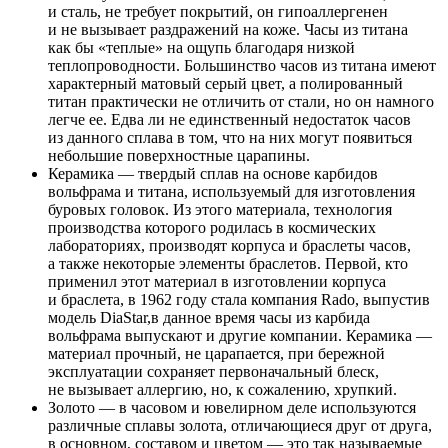
и сталь, не требует покрытий, он гипоаллергенен
и не вызывает раздражений на коже. Часы из титана
как бы «теплые» на ощупь благодаря низкой
теплопроводности. Большинство часов из титана имеют
характерный матовый серый цвет, а полированный
титан практически не отличить от стали, но он намного
легче ее. Едва ли не единственный недостаток часов
из данного сплава в том, что на них могут появиться
небольшие поверхностные царапины.
Керамика — твердый сплав на основе карбидов
вольфрама и титана, используемый для изготовления
буровых головок. Из этого материала, технология
производства которого родилась в космических
лабораториях, производят корпуса и браслеты часов,
а также некоторые элементы браслетов. Первой, кто
применил этот материал в изготовлении корпуса
и браслета, в 1962 году стала компания Rado, выпустив
модель DiaStar,в данное время часы из карбида
вольфрама выпускают и другие компании. Керамика —
материал прочный, не царапается, при бережной
эксплуатации сохраняет первоначальный блеск,
не вызывает аллергию, но, к сожалению, хрупкий.
Золото — в часовом и ювелирном деле используются
различные сплавы золота, отличающиеся друг от друга,
в основном, составом и цветом — это так называемые