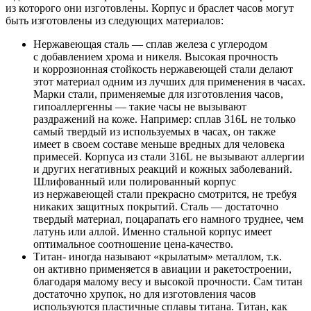
из которого они изготовлены. Корпус и браслет часов могут
быть изготовлены из следующих материалов:
Нержавеющая сталь — сплав железа с углеродом
с добавлением хрома и никеля. Высокая прочность
и коррозионная стойкость нержавеющей стали делают
этот материал одним из лучших для применения в часах.
Марки стали, применяемые для изготовления часов,
гипоаллергенны — такие часы не вызывают
раздражений на коже. Например: сплав 316L не только
самый твердый из используемых в часах, он также
имеет в своем составе меньше вредных для человека
примесей. Корпуса из стали 316L не вызывают аллергии
и других негативных реакций и кожных заболеваний.
Шлифованный или полированный корпус
из нержавеющей стали прекрасно смотрится, не требуя
никаких защитных покрытий. Сталь — достаточно
твердый материал, поцарапать его намного труднее, чем
латунь или аллой. Именно стальной корпус имеет
оптимальное соотношение цена-качество.
Титан- иногда называют «крылатым» металлом, т.к.
он активно применяется в авиации и ракетостроении,
благодаря малому весу и высокой прочности. Сам титан
достаточно хрупок, но для изготовления часов
используются пластичные сплавы титана. Титан, как