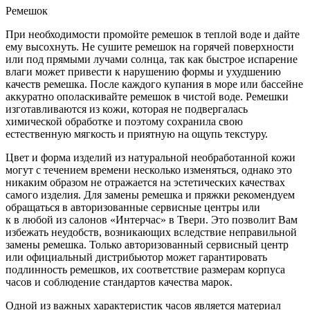
Ремешок
При необходимости промойте ремешок в теплой воде и дайте
ему высохнуть. Не сушите ремешок на горячей поверхности
или под прямыми лучами солнца, так как быстрое испарение
влаги может привести к нарушению формы и ухудшению
качеств ремешка. После каждого купания в море или бассейне
аккуратно ополаскивайте ремешок в чистой воде. Ремешки
изготавливаются из кожи, которая не подвергалась
химической обработке и поэтому сохранила свою
естественную мягкость и приятную на ощупь текстуру.
Цвет и форма изделий из натуральной необработанной кожи
могут с течением времени несколько изменяться, однако это
никаким образом не отражается на эстетических качествах
самого изделия. Для замены ремешка и пряжки рекомендуем
обращаться в авторизованные сервисные центры или
к в любой из салонов «Интерчас» в Твери. Это позволит Вам
избежать неудобств, возникающих вследствие неправильной
замены ремешка. Только авторизованный сервисный центр
или официальный дистрибьютор может гарантировать
подлинность ремешков, их соответствие размерам корпуса
часов и соблюдение стандартов качества марок.
Одной из важных характеристик часов является материал