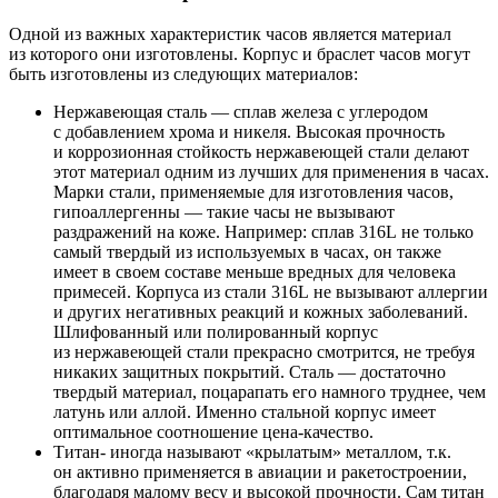
Одной из важных характеристик часов является материал
из которого они изготовлены. Корпус и браслет часов могут
быть изготовлены из следующих материалов:
Нержавеющая сталь — сплав железа с углеродом
с добавлением хрома и никеля. Высокая прочность
и коррозионная стойкость нержавеющей стали делают
этот материал одним из лучших для применения в часах.
Марки стали, применяемые для изготовления часов,
гипоаллергенны — такие часы не вызывают
раздражений на коже. Например: сплав 316L не только
самый твердый из используемых в часах, он также
имеет в своем составе меньше вредных для человека
примесей. Корпуса из стали 316L не вызывают аллергии
и других негативных реакций и кожных заболеваний.
Шлифованный или полированный корпус
из нержавеющей стали прекрасно смотрится, не требуя
никаких защитных покрытий. Сталь — достаточно
твердый материал, поцарапать его намного труднее, чем
латунь или аллой. Именно стальной корпус имеет
оптимальное соотношение цена-качество.
Титан- иногда называют «крылатым» металлом, т.к.
он активно применяется в авиации и ракетостроении,
благодаря малому весу и высокой прочности. Сам титан