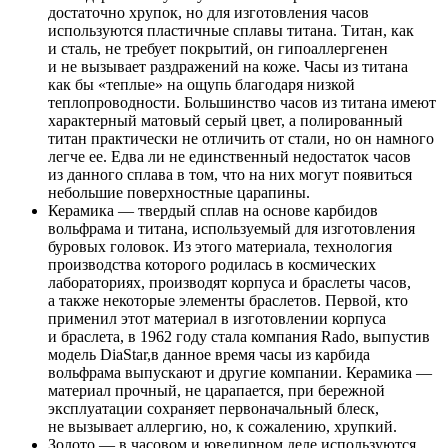
достаточно хрупок, но для изготовления часов
используются пластичные сплавы титана. Титан, как
и сталь, не требует покрытий, он гипоаллергенен
и не вызывает раздражений на коже. Часы из титана
как бы «теплые» на ощупь благодаря низкой
теплопроводности. Большинство часов из титана имеют
характерный матовый серый цвет, а полированный
титан практически не отличить от стали, но он намного
легче ее. Едва ли не единственный недостаток часов
из данного сплава в том, что на них могут появиться
небольшие поверхностные царапины.
Керамика — твердый сплав на основе карбидов
вольфрама и титана, используемый для изготовления
буровых головок. Из этого материала, технология
производства которого родилась в космических
лабораториях, производят корпуса и браслеты часов,
а также некоторые элементы браслетов. Первой, кто
применил этот материал в изготовлении корпуса
и браслета, в 1962 году стала компания Rado, выпустив
модель DiaStar,в данное время часы из карбида
вольфрама выпускают и другие компании. Керамика —
материал прочный, не царапается, при бережной
эксплуатации сохраняет первоначальный блеск,
не вызывает аллергию, но, к сожалению, хрупкий.
Золото — в часовом и ювелирном деле используются