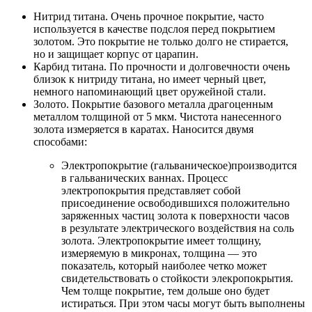
Нитрид титана. Очень прочное покрытие, часто
используется в качестве подслоя перед покрытием
золотом. Это покрытие не только долго не стирается,
но и защищает корпус от царапин.
Карбид титана. По прочности и долговечности очень
близок к нитриду титана, но имеет черный цвет,
немного напоминающий цвет оружейной стали.
Золото. Покрытие базового металла драгоценным
металлом толщиной от 5 мкм. Чистота нанесенного
золота измеряется в каратах. Наносится двумя
способами:
Электропокрытие (гальваническое)производится
в гальванических ваннах. Процесс
электропокрытия представляет собой
присоединение освободившихся положительно
заряженных частиц золота к поверхности часов
в результате электрического воздействия на соль
золота. Электропокрытие имеет толщину,
измеряемую в микронах, толщина — это
показатель, который наиболее четко может
свидетельствовать о стойкости элекропокрытия.
Чем толще покрытие, тем дольше оно будет
истираться. При этом часы могут быть выполнены