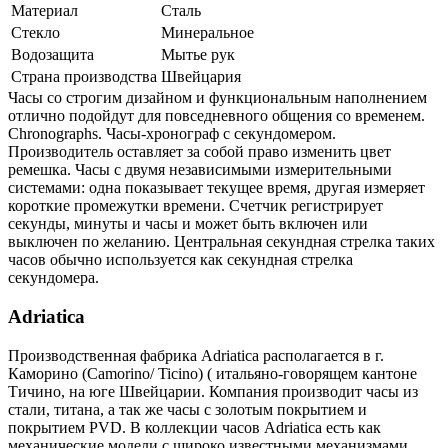
Материал
Сталь
Стекло
Минеральное
Водозащита
Мытье рук
Страна производства
Швейцария
Часы со строгим дизайном и функциональным наполнением
отлично подойдут для повседневного общения со временем.
Chronographs. Часы-хронограф с секундомером.
Производитель оставляет за собой право изменить цвет
ремешка. Часы с двумя независимыми измерительными
системами: одна показывает текущее время, другая измеряет
короткие промежутки времени. Счетчик регистрирует
секунды, минуты и часы и может быть включен или
выключен по желанию. Центральная секундная стрелка таких
часов обычно используется как секундная стрелка
секундомера.
Adriatica
Производственная фабрика Adriatica располагается в г.
Каморино (Camorino/ Ticino) ( итальяно-говорящем кантоне
Тичино, на юге Швейцарии. Компания производит часы из
стали, титана, а так же часы с золотым покрытием и
покрытием PVD. В коллекции часов Adriatica есть как
механические модели с широко известными механизмами