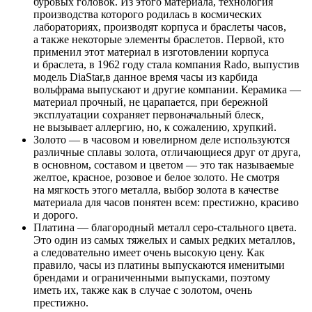
буровых головок. Из этого материала, технология
производства которого родилась в космических
лабораториях, производят корпуса и браслеты часов,
а также некоторые элементы браслетов. Первой, кто
применил этот материал в изготовлении корпуса
и браслета, в 1962 году стала компания Rado, выпустив
модель DiaStar,в данное время часы из карбида
вольфрама выпускают и другие компании. Керамика —
материал прочный, не царапается, при бережной
эксплуатации сохраняет первоначальный блеск,
не вызывает аллергию, но, к сожалению, хрупкий.
Золото — в часовом и ювелирном деле используются
различные сплавы золота, отличающиеся друг от друга,
в основном, составом и цветом — это так называемые
желтое, красное, розовое и белое золото. Не смотря
на мягкость этого металла, выбор золота в качестве
материала для часов понятен всем: престижно, красиво
и дорого.
Платина — благородный металл серо-стального цвета.
Это один из самых тяжелых и самых редких металлов,
а следовательно имеет очень высокую цену. Как
правило, часы из платины выпускаются именитыми
брендами и ограниченными выпусками, поэтому
иметь их, также как в случае с золотом, очень
престижно.