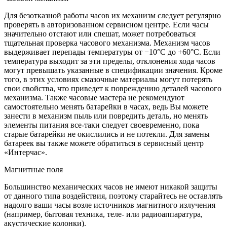
Для безотказной работы часов их механизм следует регулярно
проверять в авторизованном сервисном центре. Если часы
значительно отстают или спешат, может потребоваться
тщательная проверка часового механизма. Механизм часов
выдерживает перепады температуры от −10°C до +60°C. Если
температура выходит за эти пределы, отклонения хода часов
могут превышать указанные в спецификации значения. Кроме
того, в этих условиях смазочные материалы могут потерять
свои свойства, что приведет к повреждению деталей часового
механизма. Также часовые мастера не рекомендуют
самостоятельно менять батарейки в часах, ведь Вы можете
занести в механизм пыль или повредить деталь, но менять
элементы питания все-таки следует своевременно, пока
старые батарейки не окислились и не потекли. Для замены
батареек вы также можете обратиться в сервисный центр
«Интерчас».
Магнитные поля
Большинство механических часов не имеют никакой защиты
от данного типа воздействия, поэтому старайтесь не оставлять
надолго ваши часы возле источников магнитного излучения
(например, бытовая техника, теле- или радиоаппаратура,
акустические колонки).