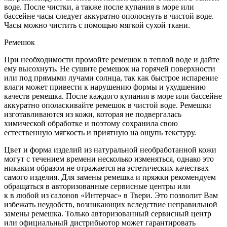
воде. После чистки, а также после купания в море или
бассейне часы следует аккуратно ополоснуть в чистой воде.
Часы можно чистить с помощью мягкой сухой ткани.
Ремешок
При необходимости промойте ремешок в теплой воде и дайте
ему высохнуть. Не сушите ремешок на горячей поверхности
или под прямыми лучами солнца, так как быстрое испарение
влаги может привести к нарушению формы и ухудшению
качеств ремешка. После каждого купания в море или бассейне
аккуратно ополаскивайте ремешок в чистой воде. Ремешки
изготавливаются из кожи, которая не подвергалась
химической обработке и поэтому сохранила свою
естественную мягкость и приятную на ощупь текстуру.
Цвет и форма изделий из натуральной необработанной кожи
могут с течением времени несколько изменяться, однако это
никаким образом не отражается на эстетических качествах
самого изделия. Для замены ремешка и пряжки рекомендуем
обращаться в авторизованные сервисные центры или
к в любой из салонов «Интерчас» в Твери. Это позволит Вам
избежать неудобств, возникающих вследствие неправильной
замены ремешка. Только авторизованный сервисный центр
или официальный дистрибьютор может гарантировать