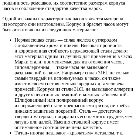
подлинность ремешков, их соответствие размерам корпуса
часов и соблюдение стандартов качества марок.
Одной из важных характеристик часов является материал
из которого они изготовлены. Корпус и браслет часов могут
быть изготовлены из следующих материалов:
Нержавеющая сталь — сплав железа с углеродом
с добавлением хрома и никеля. Высокая прочность
и коррозионная стойкость нержавеющей стали делают
этот материал одним из лучших для применения в часах.
Марки стали, применяемые для изготовления часов,
гипоаллергенны — такие часы не вызывают
раздражений на коже. Например: сплав 316L не только
самый твердый из используемых в часах, он также
имеет в своем составе меньше вредных для человека
примесей. Корпуса из стали 316L не вызывают аллергии
и других негативных реакций и кожных заболеваний.
Шлифованный или полированный корпус
из нержавеющей стали прекрасно смотрится, не требуя
никаких защитных покрытий. Сталь — достаточно
твердый материал, поцарапать его намного труднее, чем
латунь или аллой. Именно стальной корпус имеет
оптимальное соотношение цена-качество.
Титан- иногда называют «крылатым» металлом, т.к.