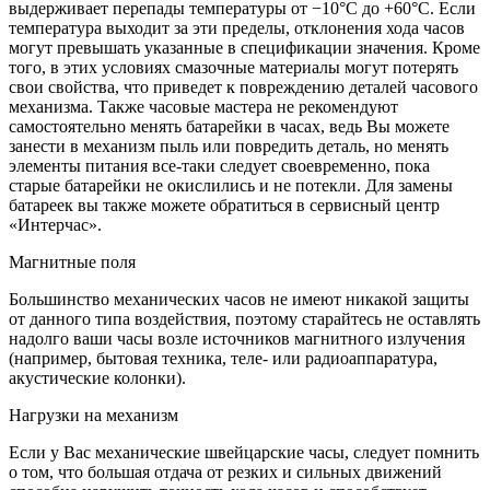
выдерживает перепады температуры от −10°C до +60°C. Если
температура выходит за эти пределы, отклонения хода часов
могут превышать указанные в спецификации значения. Кроме
того, в этих условиях смазочные материалы могут потерять
свои свойства, что приведет к повреждению деталей часового
механизма. Также часовые мастера не рекомендуют
самостоятельно менять батарейки в часах, ведь Вы можете
занести в механизм пыль или повредить деталь, но менять
элементы питания все-таки следует своевременно, пока
старые батарейки не окислились и не потекли. Для замены
батареек вы также можете обратиться в сервисный центр
«Интерчас».
Магнитные поля
Большинство механических часов не имеют никакой защиты
от данного типа воздействия, поэтому старайтесь не оставлять
надолго ваши часы возле источников магнитного излучения
(например, бытовая техника, теле- или радиоаппаратура,
акустические колонки).
Нагрузки на механизм
Если у Вас механические швейцарские часы, следует помнить
о том, что большая отдача от резких и сильных движений