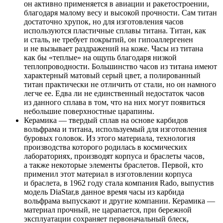
он активно применяется в авиации и ракетостроении,
благодаря малому весу и высокой прочности. Сам титан
достаточно хрупок, но для изготовления часов
используются пластичные сплавы титана. Титан, как
и сталь, не требует покрытий, он гипоаллергенен
и не вызывает раздражений на коже. Часы из титана
как бы «теплые» на ощупь благодаря низкой
теплопроводности. Большинство часов из титана имеют
характерный матовый серый цвет, а полированный
титан практически не отличить от стали, но он намного
легче ее. Едва ли не единственный недостаток часов
из данного сплава в том, что на них могут появиться
небольшие поверхностные царапины.
Керамика — твердый сплав на основе карбидов
вольфрама и титана, используемый для изготовления
буровых головок. Из этого материала, технология
производства которого родилась в космических
лабораториях, производят корпуса и браслеты часов,
а также некоторые элементы браслетов. Первой, кто
применил этот материал в изготовлении корпуса
и браслета, в 1962 году стала компания Rado, выпустив
модель DiaStar,в данное время часы из карбида
вольфрама выпускают и другие компании. Керамика —
материал прочный, не царапается, при бережной
эксплуатации сохраняет первоначальный блеск,