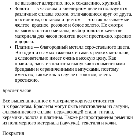
не вызывает аллергию, но, к сожалению, хрупкий.
Золото — в часовом и ювелирном деле используются
различные сплавы золота, отличающиеся друг от друга,
в основном, составом и цветом — это так называемые
желтое, красное, розовое и белое золото. Не смотря
на мягкость этого металла, выбор золота в качестве
материала для часов понятен всем: престижно, красиво
и дорого.
Платина — благородный металл серо-стального цвета.
Это один из самых тяжелых и самых редких металлов,
а следовательно имеет очень высокую цену. Как
правило, часы из платины выпускаются именитыми
брендами и ограниченными выпусками, поэтому
иметь их, также как в случае с золотом, очень
престижно.
Браслет часов
Все вышенаписанное о материале корпуса относится
и к браслетам. Браслеты могут быть изготовлены из латуни,
аллюминиевого сплава, нержавеющей стали, титана,
керамики, золота и платины. Также распространены ремешки
из полимерного материала (каучука), текстиля и кожи.
Покрытия