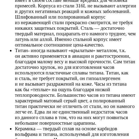
имеет в своем составе меньше вредных для человека
примесей. Корпуса из стали 316L не вызывают аллергии
и других негативных реакций и кожных заболеваний.
Шлифованный или полированный корпус
из нержавеющей стали прекрасно смотрится, не требуя
никаких защитных покрытий. Сталь — достаточно
твердый материал, поцарапать его намного труднее, чем
латунь или аллой. Именно стальной корпус имеет
оптимальное соотношение цена-качество.
Титан- иногда называют «крылатым» металлом, т.к.
он активно применяется в авиации и ракетостроении,
благодаря малому весу и высокой прочности. Сам титан
достаточно хрупок, но для изготовления часов
используются пластичные сплавы титана. Титан, как
и сталь, не требует покрытий, он гипоаллергенен
и не вызывает раздражений на коже. Часы из титана
как бы «теплые» на ощупь благодаря низкой
теплопроводности. Большинство часов из титана имеют
характерный матовый серый цвет, а полированный
титан практически не отличить от стали, но он намного
легче ее. Едва ли не единственный недостаток часов
из данного сплава в том, что на них могут появиться
небольшие поверхностные царапины.
Керамика — твердый сплав на основе карбидов
вольфрама и титана, используемый для изготовления