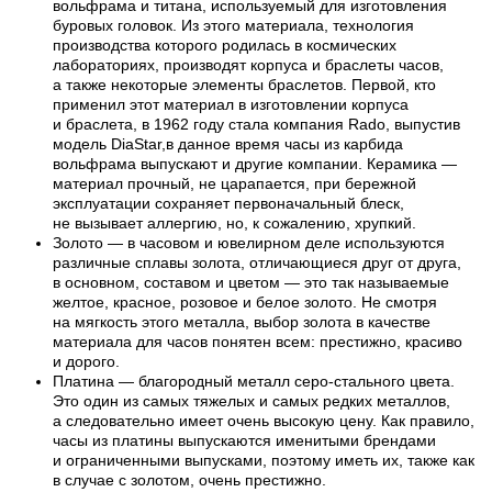
вольфрама и титана, используемый для изготовления
буровых головок. Из этого материала, технология
производства которого родилась в космических
лабораториях, производят корпуса и браслеты часов,
а также некоторые элементы браслетов. Первой, кто
применил этот материал в изготовлении корпуса
и браслета, в 1962 году стала компания Rado, выпустив
модель DiaStar,в данное время часы из карбида
вольфрама выпускают и другие компании. Керамика —
материал прочный, не царапается, при бережной
эксплуатации сохраняет первоначальный блеск,
не вызывает аллергию, но, к сожалению, хрупкий.
Золото — в часовом и ювелирном деле используются
различные сплавы золота, отличающиеся друг от друга,
в основном, составом и цветом — это так называемые
желтое, красное, розовое и белое золото. Не смотря
на мягкость этого металла, выбор золота в качестве
материала для часов понятен всем: престижно, красиво
и дорого.
Платина — благородный металл серо-стального цвета.
Это один из самых тяжелых и самых редких металлов,
а следовательно имеет очень высокую цену. Как правило,
часы из платины выпускаются именитыми брендами
и ограниченными выпусками, поэтому иметь их, также как
в случае с золотом, очень престижно.