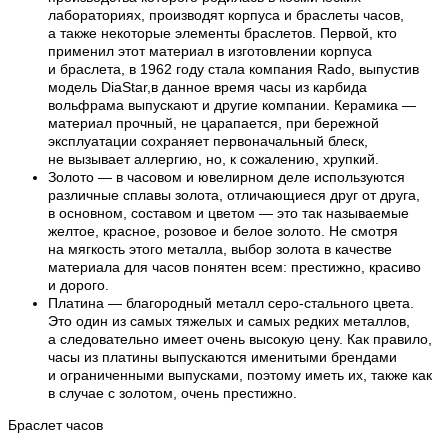
лабораториях, производят корпуса и браслеты часов,
а также некоторые элементы браслетов. Первой, кто
применил этот материал в изготовлении корпуса
и браслета, в 1962 году стала компания Rado, выпустив
модель DiaStar,в данное время часы из карбида
вольфрама выпускают и другие компании. Керамика —
материал прочный, не царапается, при бережной
эксплуатации сохраняет первоначальный блеск,
не вызывает аллергию, но, к сожалению, хрупкий.
Золото — в часовом и ювелирном деле используются
различные сплавы золота, отличающиеся друг от друга,
в основном, составом и цветом — это так называемые
желтое, красное, розовое и белое золото. Не смотря
на мягкость этого металла, выбор золота в качестве
материала для часов понятен всем: престижно, красиво
и дорого.
Платина — благородный металл серо-стального цвета.
Это один из самых тяжелых и самых редких металлов,
а следовательно имеет очень высокую цену. Как правило,
часы из платины выпускаются именитыми брендами
и ограниченными выпусками, поэтому иметь их, также как
в случае с золотом, очень престижно.
Браслет часов