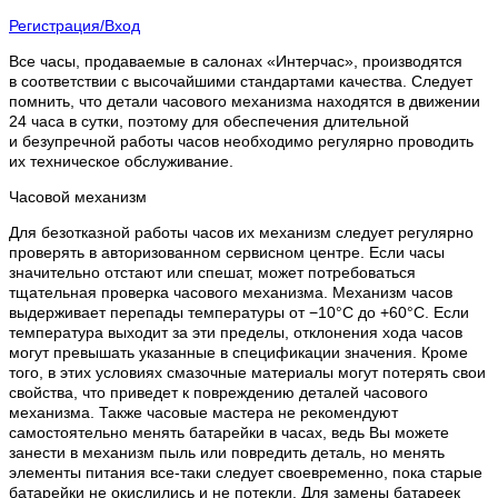
Регистрация/Вход
Все часы, продаваемые в салонах «Интерчас», производятся
в соответствии с высочайшими стандартами качества. Следует
помнить, что детали часового механизма находятся в движении
24 часа в сутки, поэтому для обеспечения длительной
и безупречной работы часов необходимо регулярно проводить
их техническое обслуживание.
Часовой механизм
Для безотказной работы часов их механизм следует регулярно
проверять в авторизованном сервисном центре. Если часы
значительно отстают или спешат, может потребоваться
тщательная проверка часового механизма. Механизм часов
выдерживает перепады температуры от −10°C до +60°C. Если
температура выходит за эти пределы, отклонения хода часов
могут превышать указанные в спецификации значения. Кроме
того, в этих условиях смазочные материалы могут потерять свои
свойства, что приведет к повреждению деталей часового
механизма. Также часовые мастера не рекомендуют
самостоятельно менять батарейки в часах, ведь Вы можете
занести в механизм пыль или повредить деталь, но менять
элементы питания все-таки следует своевременно, пока старые
батарейки не окислились и не потекли. Для замены батареек