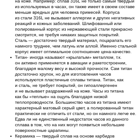
на коже. Например: сплав 316L не только самый твердый
из используемых в часах, он также имеет в своем составе
меньше вредных для человека примесей. Корпуса
из стали 316L не вызывают аллергии и других негативных
реакций и кожных заболеваний. Шлифованный или
полированный корпус из нержавеющей стали прекрасно
смотрится, не требуя никаких защитных покрытий.
Сталь — достаточно твердый материал, поцарапать его
намного труднее, чем латунь или аллой. Именно стальной
корпус имеет оптимальное соотношение цена-качество.
Титан- иногда называют «крылатым» металлом, т.к.
он активно применяется в авиации и ракетостроении,
благодаря малому весу и высокой прочности. Сам титан
достаточно хрупок, но для изготовления часов
используются пластичные сплавы титана. Титан, как
и сталь, не требует покрытий, он гипоаллергенен
и не вызывает раздражений на коже. Часы из титана
как бы «теплые» на ощупь благодаря низкой
теплопроводности. Большинство часов из титана имеют
характерный матовый серый цвет, а полированный титан
практически не отличить от стали, но он намного легче ее.
Едва ли не единственный недостаток часов из данного
сплава в том, что на них могут появиться небольшие
поверхностные царапины.
Керамика — твердый сплав на основе карбидов