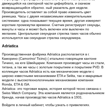
движущийся на секторной части циферблата, и скачком
возвращающийся обратно. ный указатель дня недели.
Производитель оставляет за собой право изменить цвет
ремешка. Часы с двумя независимыми измерительными
системами: одна показывает текущее время, другая измеряет
короткие промежутки времени. Счетчик регистрирует секунды,
минуты и часы и может быть включен или выключен по
желанию. Центральная секундная стрелка таких часов обычно
используется как секундная стрелка секундомера.
Adriatica
Производственная фабрика Adriatica располагается в г.
Каморино (Camorino/ Ticino) ( итальяно-говорящем кантоне
Тичино, на юге Швейцарии. Компания производит часы из стали,
титана, а так же часы с золотым покрытием и покрытием PVD. В
коллекции часов Adriatica есть как механические модели с
широко известными механизмами ETA и Selita, так и кварцевые
модели с высокотехнологичными механизмами компании
Ronda, ETA & ISA.
Adriatica- это торговая марка, история которой тесно связана с
Swiss Watch Company. Эта компания является родоначальником
бренда, начав производство часов Adriatica в 1931.
Войдите в личный кабинет, чтобы узнать о привилегиях.