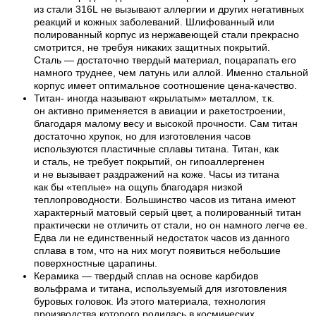
из стали 316L не вызывают аллергии и других негативных
реакций и кожных заболеваний. Шлифованный или
полированный корпус из нержавеющей стали прекрасно
смотрится, не требуя никаких защитных покрытий.
Сталь — достаточно твердый материал, поцарапать его
намного труднее, чем латунь или аллой. Именно стальной
корпус имеет оптимальное соотношение цена-качество.
Титан- иногда называют «крылатым» металлом, т.к.
он активно применяется в авиации и ракетостроении,
благодаря малому весу и высокой прочности. Сам титан
достаточно хрупок, но для изготовления часов
используются пластичные сплавы титана. Титан, как
и сталь, не требует покрытий, он гипоаллергенен
и не вызывает раздражений на коже. Часы из титана
как бы «теплые» на ощупь благодаря низкой
теплопроводности. Большинство часов из титана имеют
характерный матовый серый цвет, а полированный титан
практически не отличить от стали, но он намного легче ее.
Едва ли не единственный недостаток часов из данного
сплава в том, что на них могут появиться небольшие
поверхностные царапины.
Керамика — твердый сплав на основе карбидов
вольфрама и титана, используемый для изготовления
буровых головок. Из этого материала, технология
производства которого родилась в космических