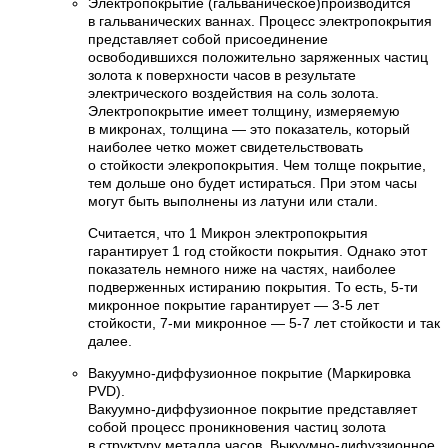
Электропокрытие (гальваническое)производится
в гальванических ваннах. Процесс электропокрытия
представляет собой присоединение
освободившихся положительно заряженных частиц
золота к поверхности часов в результате
электрического воздействия на соль золота.
Электропокрытие имеет толщину, измеряемую
в микронах, толщина — это показатель, который
наиболее четко может свидетельствовать
о стойкости элекропокрытия. Чем толще покрытие,
тем дольше оно будет истираться. При этом часы
могут быть выполнены из латуни или стали.
Считается, что 1 Микрон электропокрытия
гарантирует 1 год стойкости покрытия. Однако этот
показатель немного ниже на частях, наиболее
подверженных истиранию покрытия. То есть, 5-ти
микронное покрытие гарантирует — 3-5 лет
стойкости, 7-ми микронное — 5-7 лет стойкости и так
далее.
Вакуумно-диффузионное покрытие (Маркировка
PVD).
Вакуумно-диффузионное покрытие представляет
собой процесс проникновения частиц золота
в структуру металла часов. Выкуумно-дифуззионное