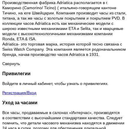
Производственная фабрика Adriatica располагается в г.
Каморино (Camorino/ Ticino) ( итальяно-говорящем кантоне
Тичино, на юге Швейцарии. Компания производит часы из стали,
титана, а так же часы с золотым покрытием и покрытием PVD. В
коллекции часов Adriatica есть как механические модели с
широко известными механизмами ETA и Selita, так и кварцевые
модели с высокотехнологичными механизмами компании
Ronda, ETA & ISA.
Adriatica- это торговая марка, история которой тесно связана с
Swiss Watch Company. Эта компания является родоначальником
бренда, начав производство часов Adriatica в 1931.
Свернуть
Привилегии
Войдите в личный кабинет, чтобы узнать о привилегиях.
Регистрация/Вход
Уход за часами
Все часы, продаваемые в салонах «Интерчас», производятся
в соответствии с высочайшими стандартами качества. Следует
помнить, что детали часового механизма находятся в движении
24 часа в сутки, поэтому для обеспечения длительной