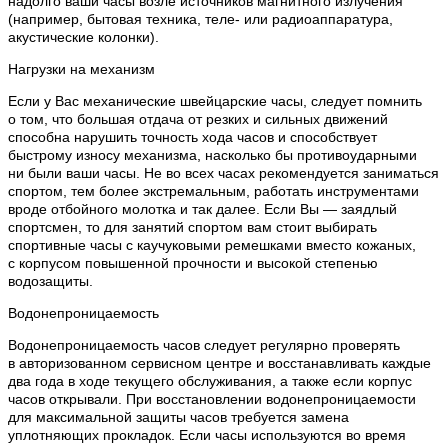
надолго ваши часы возле источников магнитного излучения
(например, бытовая техника, теле- или радиоаппаратура,
акустические колонки).
Нагрузки на механизм
Если у Вас механические швейцарские часы, следует помнить
о том, что большая отдача от резких и сильных движений
способна нарушить точность хода часов и способствует
быстрому износу механизма, насколько бы противоударными
ни были ваши часы. Не во всех часах рекомендуется заниматься
спортом, тем более экстремальным, работать инструментами
вроде отбойного молотка и так далее. Если Вы — заядлый
спортсмен, то для занятий спортом вам стоит выбирать
спортивные часы с каучуковыми ремешками вместо кожаных,
с корпусом повышенной прочности и высокой степенью
водозащиты.
Водонепроницаемость
Водонепроницаемость часов следует регулярно проверять
в авторизованном сервисном центре и восстанавливать каждые
два года в ходе текущего обслуживания, а также если корпус
часов открывали. При восстановлении водонепроницаемости
для максимальной защиты часов требуется замена
уплотняющих прокладок. Если часы используются во время