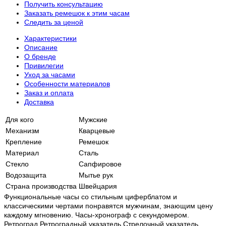
Получить консультацию
Заказать ремешок к этим часам
Следить за ценой
Характеристики
Описание
О бренде
Привилегии
Уход за часами
Особенности материалов
Заказ и оплата
Доставка
Для кого
Мужские
Механизм
Кварцевые
Крепление
Ремешок
Материал
Сталь
Стекло
Сапфировое
Водозащита
Мытье рук
Страна производства
Швейцария
Функциональные часы со стильным циферблатом и
классическими чертами понравятся мужчинам, знающим цену
каждому мгновению. Часы-хронограф с секундомером.
Ретроград Ретроградный указатель Стрелочный указатель,