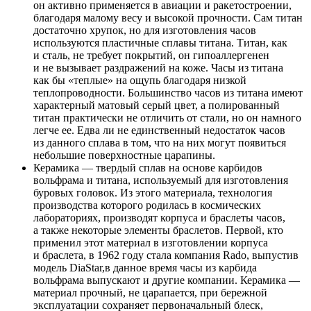
он активно применяется в авиации и ракетостроении,
благодаря малому весу и высокой прочности. Сам титан
достаточно хрупок, но для изготовления часов
используются пластичные сплавы титана. Титан, как
и сталь, не требует покрытий, он гипоаллергенен
и не вызывает раздражений на коже. Часы из титана
как бы «теплые» на ощупь благодаря низкой
теплопроводности. Большинство часов из титана имеют
характерный матовый серый цвет, а полированный
титан практически не отличить от стали, но он намного
легче ее. Едва ли не единственный недостаток часов
из данного сплава в том, что на них могут появиться
небольшие поверхностные царапины.
Керамика — твердый сплав на основе карбидов
вольфрама и титана, используемый для изготовления
буровых головок. Из этого материала, технология
производства которого родилась в космических
лабораториях, производят корпуса и браслеты часов,
а также некоторые элементы браслетов. Первой, кто
применил этот материал в изготовлении корпуса
и браслета, в 1962 году стала компания Rado, выпустив
модель DiaStar,в данное время часы из карбида
вольфрама выпускают и другие компании. Керамика —
материал прочный, не царапается, при бережной
эксплуатации сохраняет первоначальный блеск,