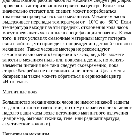
Для безотказной работы часов их механизм следует регулярно
проверять в авторизованном сервисном центре. Если часы
значительно отстают или спешат, может потребоваться
тщательная проверка часового механизма. Механизм часов
выдерживает перепады температуры от −10°C до +60°C. Если
температура выходит за эти пределы, отклонения хода часов
могут превышать указанные в спецификации значения. Кроме
того, в этих условиях смазочные материалы могут потерять
свои свойства, что приведет к повреждению деталей часового
механизма. Также часовые мастера не рекомендуют
самостоятельно менять батарейки в часах, ведь Вы можете
занести в механизм пыль или повредить деталь, но менять
элементы питания все-таки следует своевременно, пока
старые батарейки не окислились и не потекли. Для замены
батареек вы также можете обратиться в сервисный центр
«Интерчас».
Магнитные поля
Большинство механических часов не имеют никакой защиты
от данного типа воздействия, поэтому старайтесь не оставлять
надолго ваши часы возле источников магнитного излучения
(например, бытовая техника, теле- или радиоаппаратура,
акустические колонки).
Нагрузки на механизм