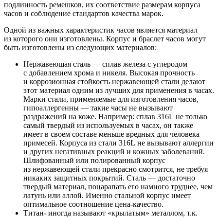
подлинность ремешков, их соответствие размерам корпуса
часов и соблюдение стандартов качества марок.
Одной из важных характеристик часов является материал
из которого они изготовлены. Корпус и браслет часов могут
быть изготовлены из следующих материалов:
Нержавеющая сталь — сплав железа с углеродом
с добавлением хрома и никеля. Высокая прочность
и коррозионная стойкость нержавеющей стали делают
этот материал одним из лучших для применения в часах.
Марки стали, применяемые для изготовления часов,
гипоаллергенны — такие часы не вызывают
раздражений на коже. Например: сплав 316L не только
самый твердый из используемых в часах, он также
имеет в своем составе меньше вредных для человека
примесей. Корпуса из стали 316L не вызывают аллергии
и других негативных реакций и кожных заболеваний.
Шлифованный или полированный корпус
из нержавеющей стали прекрасно смотрится, не требуя
никаких защитных покрытий. Сталь — достаточно
твердый материал, поцарапать его намного труднее, чем
латунь или аллой. Именно стальной корпус имеет
оптимальное соотношение цена-качество.
Титан- иногда называют «крылатым» металлом, т.к.