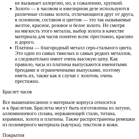
не вызывает аллергию, но, к сожалению, хрупкий.
Золото — в часовом и ювелирном деле используются
различные сплавы золота, отличающиеся друг от друга,
в основном, составом и цветом — это так называемые
желтое, красное, розовое и белое золото. Не смотря
на мягкость этого металла, выбор золота в качестве
материала для часов понятен всем: престижно, красиво
и дорого.
Платина — благородный металл серо-стального цвета.
Это один из самых тяжелых и самых редких металлов,
а следовательно имеет очень высокую цену. Как
правило, часы из платины выпускаются именитыми
брендами и ограниченными выпусками, поэтому
иметь их, также как в случае с золотом, очень
престижно.
Браслет часов
Все вышенаписанное о материале корпуса относится
и к браслетам. Браслеты могут быть изготовлены из латуни,
аллюминиевого сплава, нержавеющей стали, титана,
керамики, золота и платины. Также распространены ремешки
из полимерного материала (каучука), текстиля и кожи.
Покрытия