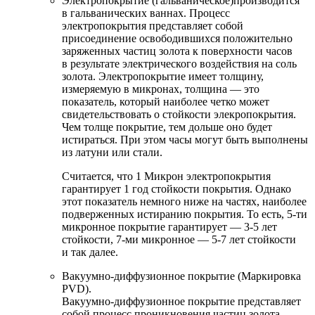
Электропокрытие (гальваническое)производится
в гальванических ваннах. Процесс
электропокрытия представляет собой
присоединение освободившихся положительно
заряженных частиц золота к поверхности часов
в результате электрического воздействия на соль
золота. Электропокрытие имеет толщину,
измеряемую в микронах, толщина — это
показатель, который наиболее четко может
свидетельствовать о стойкости элекропокрытия.
Чем толще покрытие, тем дольше оно будет
истираться. При этом часы могут быть выполнены
из латуни или стали.
Считается, что 1 Микрон электропокрытия
гарантирует 1 год стойкости покрытия. Однако
этот показатель немного ниже на частях, наиболее
подверженных истиранию покрытия. То есть, 5-ти
микронное покрытие гарантирует — 3-5 лет
стойкости, 7-ми микронное — 5-7 лет стойкости
и так далее.
Вакуумно-диффузионное покрытие (Маркировка
PVD).
Вакуумно-диффузионное покрытие представляет
собой процесс проникновения частиц золота