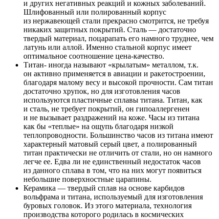
и других негативных реакций и кожных заболеваний.
Шлифованный или полированный корпус
из нержавеющей стали прекрасно смотрится, не требуя
никаких защитных покрытий. Сталь — достаточно
твердый материал, поцарапать его намного труднее, чем
латунь или аллой. Именно стальной корпус имеет
оптимальное соотношение цена-качество.
Титан- иногда называют «крылатым» металлом, т.к.
он активно применяется в авиации и ракетостроении,
благодаря малому весу и высокой прочности. Сам титан
достаточно хрупок, но для изготовления часов
используются пластичные сплавы титана. Титан, как
и сталь, не требует покрытий, он гипоаллергенен
и не вызывает раздражений на коже. Часы из титана
как бы «теплые» на ощупь благодаря низкой
теплопроводности. Большинство часов из титана имеют
характерный матовый серый цвет, а полированный
титан практически не отличить от стали, но он намного
легче ее. Едва ли не единственный недостаток часов
из данного сплава в том, что на них могут появиться
небольшие поверхностные царапины.
Керамика — твердый сплав на основе карбидов
вольфрама и титана, используемый для изготовления
буровых головок. Из этого материала, технология
производства которого родилась в космических