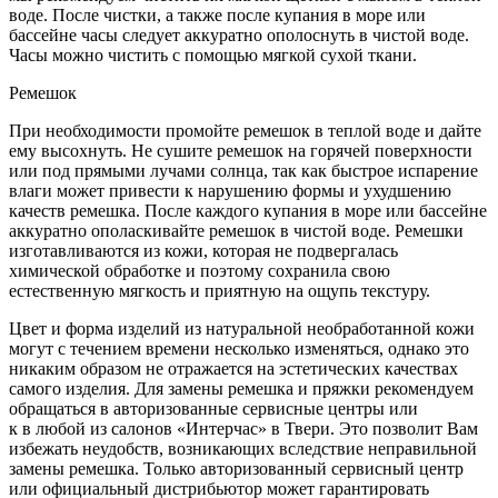
воде. После чистки, а также после купания в море или
бассейне часы следует аккуратно ополоснуть в чистой воде.
Часы можно чистить с помощью мягкой сухой ткани.
Ремешок
При необходимости промойте ремешок в теплой воде и дайте
ему высохнуть. Не сушите ремешок на горячей поверхности
или под прямыми лучами солнца, так как быстрое испарение
влаги может привести к нарушению формы и ухудшению
качеств ремешка. После каждого купания в море или бассейне
аккуратно ополаскивайте ремешок в чистой воде. Ремешки
изготавливаются из кожи, которая не подвергалась
химической обработке и поэтому сохранила свою
естественную мягкость и приятную на ощупь текстуру.
Цвет и форма изделий из натуральной необработанной кожи
могут с течением времени несколько изменяться, однако это
никаким образом не отражается на эстетических качествах
самого изделия. Для замены ремешка и пряжки рекомендуем
обращаться в авторизованные сервисные центры или
к в любой из салонов «Интерчас» в Твери. Это позволит Вам
избежать неудобств, возникающих вследствие неправильной
замены ремешка. Только авторизованный сервисный центр
или официальный дистрибьютор может гарантировать