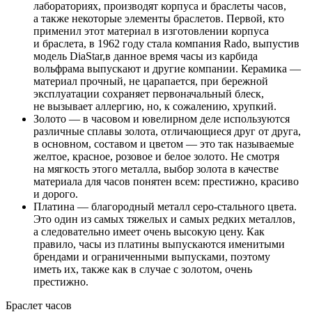
лабораториях, производят корпуса и браслеты часов,
а также некоторые элементы браслетов. Первой, кто
применил этот материал в изготовлении корпуса
и браслета, в 1962 году стала компания Rado, выпустив
модель DiaStar,в данное время часы из карбида
вольфрама выпускают и другие компании. Керамика —
материал прочный, не царапается, при бережной
эксплуатации сохраняет первоначальный блеск,
не вызывает аллергию, но, к сожалению, хрупкий.
Золото — в часовом и ювелирном деле используются
различные сплавы золота, отличающиеся друг от друга,
в основном, составом и цветом — это так называемые
желтое, красное, розовое и белое золото. Не смотря
на мягкость этого металла, выбор золота в качестве
материала для часов понятен всем: престижно, красиво
и дорого.
Платина — благородный металл серо-стального цвета.
Это один из самых тяжелых и самых редких металлов,
а следовательно имеет очень высокую цену. Как
правило, часы из платины выпускаются именитыми
брендами и ограниченными выпусками, поэтому
иметь их, также как в случае с золотом, очень
престижно.
Браслет часов