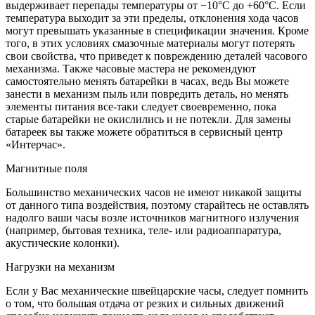
выдерживает перепады температуры от −10°C до +60°C. Если
температура выходит за эти пределы, отклонения хода часов
могут превышать указанные в спецификации значения. Кроме
того, в этих условиях смазочные материалы могут потерять
свои свойства, что приведет к повреждению деталей часового
механизма. Также часовые мастера не рекомендуют
самостоятельно менять батарейки в часах, ведь Вы можете
занести в механизм пыль или повредить деталь, но менять
элементы питания все-таки следует своевременно, пока
старые батарейки не окислились и не потекли. Для замены
батареек вы также можете обратиться в сервисный центр
«Интерчас».
Магнитные поля
Большинство механических часов не имеют никакой защиты
от данного типа воздействия, поэтому старайтесь не оставлять
надолго ваши часы возле источников магнитного излучения
(например, бытовая техника, теле- или радиоаппаратура,
акустические колонки).
Нагрузки на механизм
Если у Вас механические швейцарские часы, следует помнить
о том, что большая отдача от резких и сильных движений