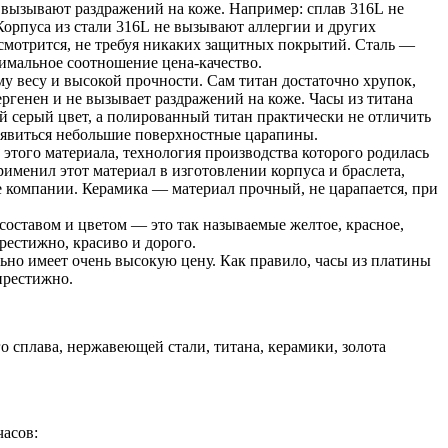
 вызывают раздражений на коже. Например: сплав 316L не
Корпуса из стали 316L не вызывают аллергии и других
мотрится, не требуя никаких защитных покрытий. Сталь —
тимальное соотношение цена-качество.
му весу и высокой прочности. Сам титан достаточно хрупок,
ергенен и не вызывает раздражений на коже. Часы из титана
й серый цвет, а полированный титан практически не отличить
 появиться небольшие поверхностные царапины.
этого материала, технология производства которого родилась
рименил этот материал в изготовлении корпуса и браслета,
ие компании. Керамика — материал прочный, не царапается, при
составом и цветом — это так называемые желтое, красное,
престижно, красиво и дорого.
ьно имеет очень высокую цену. Как правило, часы из платины
престижно.
о сплава, нержавеющей стали, титана, керамики, золота
асов: