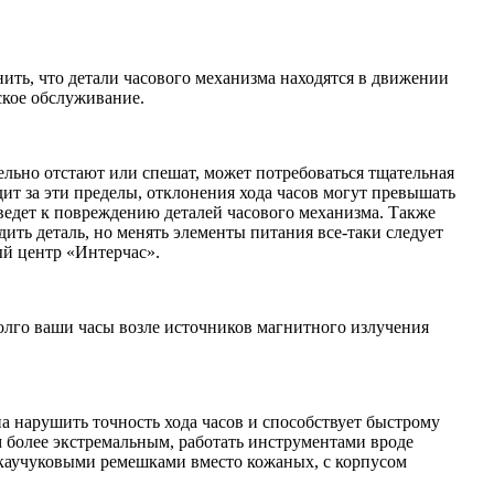
ить, что детали часового механизма находятся в движении
ское обслуживание.
ельно отстают или спешат, может потребоваться тщательная
ит за эти пределы, отклонения хода часов могут превышать
иведет к повреждению деталей часового механизма. Также
ить деталь, но менять элементы питания все-таки следует
ый центр «Интерчас».
долго ваши часы возле источников магнитного излучения
а нарушить точность хода часов и способствует быстрому
м более экстремальным, работать инструментами вроде
с каучуковыми ремешками вместо кожаных, с корпусом