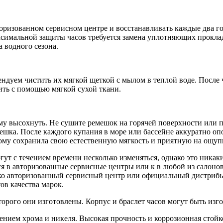
оризованном сервисном центре и восстанавливать каждые два год
симальной защиты часов требуется замена уплотняющих проклад
а водного сезона.
дуем чистить их мягкой щеткой с мылом в теплой воде. После ч
ить с помощью мягкой сухой ткани.
му высохнуть. Не сушите ремешок на горячей поверхности или п
шка. После каждого купания в море или бассейне аккуратно оп
тому сохранила свою естественную мягкость и приятную на ощупь
ут с течением времени несколько изменяться, однако это никаки
я в авторизованные сервисные центры или к в любой из салонов
ко авторизованный сервисный центр или официальный дистрибь
ов качества марок.
торого они изготовлены. Корпус и браслет часов могут быть из
ением хрома и никеля. Высокая прочность и коррозионная стой