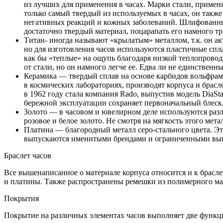
из лучших для применения в часах. Марки стали, примен
только самый твердый из используемых в часах, он также
негативных реакций и кожных заболеваний. Шлифованны
достаточно твердый материал, поцарапать его намного тр
Титан- иногда называют «крылатым» металлом, т.к. он ак
но для изготовления часов используются пластичные спла
как бы «теплые» на ощупь благодаря низкой теплопровод
от стали, но он намного легче ее. Едва ли не единствен
Керамика — твердый сплав на основе карбидов вольфрама
в космических лабораториях, производят корпуса и брасл
в 1962 году стала компания Rado, выпустив модель DiaSt
бережной эксплуатации сохраняет первоначальный блеск,
Золото — в часовом и ювелирном деле используются разл
розовое и белое золото. Не смотря на мягкость этого мета
Платина — благородный металл серо-стального цвета. Эт
выпускаются именитыми брендами и ограниченными выпус
Браслет часов
Все вышенаписанное о материале корпуса относится и к брасле
и платины. Также распространены ремешки из полимерного мате
Покрытия
Покрытие на различных элементах часов выполняет две функц