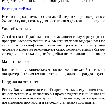
Войдите в личный кабинет, чтобы узнать о привилегиях.
Регистрация/Вход
Все часы, продаваемые в салонах «Интерчас», производятся в 
24 часа в сутки, поэтому для обеспечения длительной и безуп
Часовой механизм
Для безотказной работы часов их механизм следует регулярно 
проверка часового механизма. Механизм часов выдерживает пе
указанные в спецификации значения. Кроме того, в этих услов
часовые мастера не рекомендуют самостоятельно менять батарей
своевременно, пока старые батарейки не окислились и не поте
Магнитные поля
Большинство механических часов не имеют никакой защиты от 
(например, бытовая техника, теле- или радиоаппаратура, акуст
Нагрузки на механизм
Если у Вас механические швейцарские часы, следует помнить о
износу механизма, насколько бы противоударными ни были ваши
отбойного молотка и так далее. Если Вы — заядлый спортсмен
повышенной прочности и высокой степенью водозащиты.