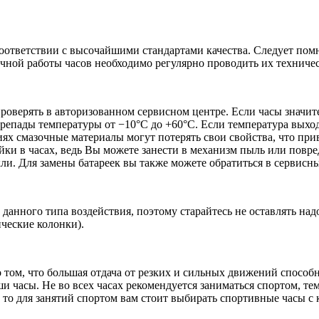
соответствии с высочайшими стандартами качества. Следует помн
речной работы часов необходимо регулярно проводить их техниче
проверять в авторизованном сервисном центре. Если часы значит
репады температуры от −10°C до +60°C. Если температура выход
иях смазочные материалы могут потерять свои свойства, что пр
ки в часах, ведь Вы можете занести в механизм пыль или повред
кли. Для замены батареек вы также можете обратиться в сервисн
данного типа воздействия, поэтому старайтесь не оставлять на
ические колонки).
 том, что большая отдача от резких и сильных движений способн
 часы. Не во всех часах рекомендуется заниматься спортом, те
, то для занятий спортом вам стоит выбирать спортивные часы 