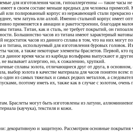
яемые для изготовления часов, гипоаллергенны — такие часы не
 имеет в своем составе меньше вредных для человека примесей. 
й или полированный корпус из нержавеющей стали прекрасно с
уднее, чем латунь или аллой. Именно стальной корпус имеет оп
тивно применяется в авиации и ракетостроении, благодаря мало
вы титана. Титан, как и сталь, не требует покрытий, он гипоалл
ности. Большинство часов из титана имеют характерный матовы
ный недостаток часов из данного сплава в том, что на них могут
 и титана, используемый для изготовления буровых головок. Из 
еты часов, а также некоторые элементы браслетов. Первой, кто п
ar,в данное время часы из карбида вольфрама выпускают и друг
 не вызывает аллергию, но, к сожалению, хрупкий.
ичные сплавы золота, отличающиеся друг от друга, в основном, 
лла, выбор золота в качестве материала для часов понятен всем: 
о один из самых тяжелых и самых редких металлов, а следовател
ками, поэтому иметь их, также как в случае с золотом, очень 
там. Браслеты могут быть изготовлены из латуни, аллюминиевог
риала (каучука), текстиля и кожи.
ии: декоративную и защитную. Рассмотрим основные покрытия ч