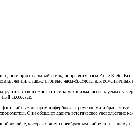
ть, но и оригинальный стиль, понравятся часы Anne Klein. Все
ном звучании, а также игривые часы-браслеты для романтичных 
ируются в зависимости от типа механизма, используемых матери
нный аксессуар.
и фантазийным декором циферблата, с ремешками и браслетами, 
 хронометры. Они обещают дарить эстетическое удовольствие ка
шной коробке, которая станет своеобразным либретто к вашему п