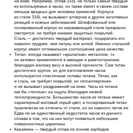
на коже. Например: сплав 316L не только самый твердый
из используемых в часах, он также имеет в своем составе
меньше вредных для человека примесей. Корпуса
из стали 316L не вызывают аллергии и других негативных
реакций и кожных заболеваний. Шлифованный или
полированный корпус из нержавеющей стали прекрасно
смотрится, не требуя никаких защитных покрытий.
Сталь — достаточно твердый материал, поцарапать его
намного труднее, чем латунь или аллой. Именно стальной
корпус имеет оптимальное соотношение цена-качество.
Титан- иногда называют «крылатым» металлом, т.к.
он активно применяется в авиации и ракетостроении,
благодаря малому весу и высокой прочности. Сам титан
достаточно хрупок, но для изготовления часов
используются пластичные сплавы титана. Титан, как
и сталь, не требует покрытий, он гипоаллергенен
и не вызывает раздражений на коже. Часы из титана
как бы «теплые» на ощупь благодаря низкой
теплопроводности. Большинство часов из титана имеют
характерный матовый серый цвет, а полированный титан
практически не отличить от стали, но он намного легче ее.
Едва ли не единственный недостаток часов из данного
сплава в том, что на них могут появиться небольшие
поверхностные царапины.
Керамика — твердый сплав на основе карбидов