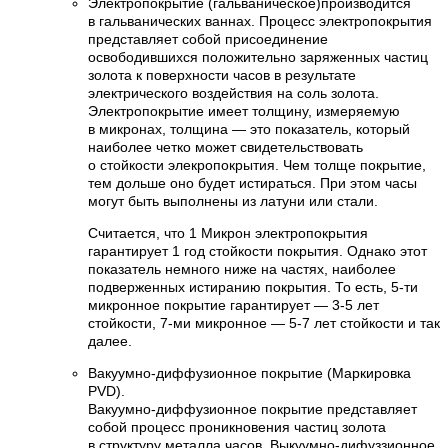
Электропокрытие (гальваническое)производится
в гальванических ваннах. Процесс электропокрытия
представляет собой присоединение
освободившихся положительно заряженных частиц
золота к поверхности часов в результате
электрического воздействия на соль золота.
Электропокрытие имеет толщину, измеряемую
в микронах, толщина — это показатель, который
наиболее четко может свидетельствовать
о стойкости элекропокрытия. Чем толще покрытие,
тем дольше оно будет истираться. При этом часы
могут быть выполнены из латуни или стали.
Считается, что 1 Микрон электропокрытия
гарантирует 1 год стойкости покрытия. Однако этот
показатель немного ниже на частях, наиболее
подверженных истиранию покрытия. То есть, 5-ти
микронное покрытие гарантирует — 3-5 лет
стойкости, 7-ми микронное — 5-7 лет стойкости и так
далее.
Вакуумно-диффузионное покрытие (Маркировка
PVD).
Вакуумно-диффузионное покрытие представляет
собой процесс проникновения частиц золота
в структуру металла часов. Выкуумно-дифуззионное