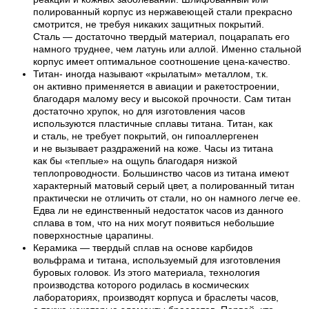
полированный корпус из нержавеющей стали прекрасно
смотрится, не требуя никаких защитных покрытий.
Сталь — достаточно твердый материал, поцарапать его
намного труднее, чем латунь или аллой. Именно стальной
корпус имеет оптимальное соотношение цена-качество.
Титан- иногда называют «крылатым» металлом, т.к.
он активно применяется в авиации и ракетостроении,
благодаря малому весу и высокой прочности. Сам титан
достаточно хрупок, но для изготовления часов
используются пластичные сплавы титана. Титан, как
и сталь, не требует покрытий, он гипоаллергенен
и не вызывает раздражений на коже. Часы из титана
как бы «теплые» на ощупь благодаря низкой
теплопроводности. Большинство часов из титана имеют
характерный матовый серый цвет, а полированный титан
практически не отличить от стали, но он намного легче ее.
Едва ли не единственный недостаток часов из данного
сплава в том, что на них могут появиться небольшие
поверхностные царапины.
Керамика — твердый сплав на основе карбидов
вольфрама и титана, используемый для изготовления
буровых головок. Из этого материала, технология
производства которого родилась в космических
лабораториях, производят корпуса и браслеты часов,