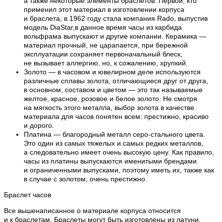
а также некоторые элементы браслетов. Первой, кто
применил этот материал в изготовлении корпуса
и браслета, в 1962 году стала компания Rado, выпустив
модель DiaStar,в данное время часы из карбида
вольфрама выпускают и другие компании. Керамика —
материал прочный, не царапается, при бережной
эксплуатации сохраняет первоначальный блеск,
не вызывает аллергию, но, к сожалению, хрупкий.
Золото — в часовом и ювелирном деле используются
различные сплавы золота, отличающиеся друг от друга,
в основном, составом и цветом — это так называемые
желтое, красное, розовое и белое золото. Не смотря
на мягкость этого металла, выбор золота в качестве
материала для часов понятен всем: престижно, красиво
и дорого.
Платина — благородный металл серо-стального цвета.
Это один из самых тяжелых и самых редких металлов,
а следовательно имеет очень высокую цену. Как правило,
часы из платины выпускаются именитыми брендами
и ограниченными выпусками, поэтому иметь их, также как
в случае с золотом, очень престижно.
Браслет часов
Все вышенаписанное о материале корпуса относится
и к браслетам. Браслеты могут быть изготовлены из латуни,