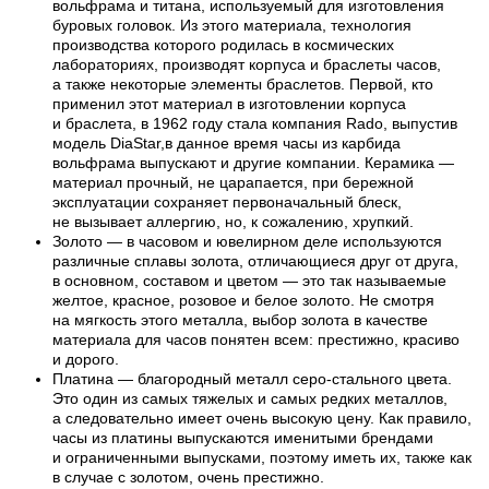
вольфрама и титана, используемый для изготовления
буровых головок. Из этого материала, технология
производства которого родилась в космических
лабораториях, производят корпуса и браслеты часов,
а также некоторые элементы браслетов. Первой, кто
применил этот материал в изготовлении корпуса
и браслета, в 1962 году стала компания Rado, выпустив
модель DiaStar,в данное время часы из карбида
вольфрама выпускают и другие компании. Керамика —
материал прочный, не царапается, при бережной
эксплуатации сохраняет первоначальный блеск,
не вызывает аллергию, но, к сожалению, хрупкий.
Золото — в часовом и ювелирном деле используются
различные сплавы золота, отличающиеся друг от друга,
в основном, составом и цветом — это так называемые
желтое, красное, розовое и белое золото. Не смотря
на мягкость этого металла, выбор золота в качестве
материала для часов понятен всем: престижно, красиво
и дорого.
Платина — благородный металл серо-стального цвета.
Это один из самых тяжелых и самых редких металлов,
а следовательно имеет очень высокую цену. Как правило,
часы из платины выпускаются именитыми брендами
и ограниченными выпусками, поэтому иметь их, также как
в случае с золотом, очень престижно.