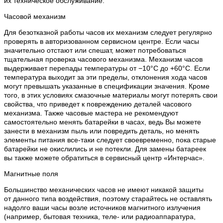
их техническое обслуживание.
Часовой механизм
Для безотказной работы часов их механизм следует регулярно
проверять в авторизованном сервисном центре. Если часы
значительно отстают или спешат, может потребоваться
тщательная проверка часового механизма. Механизм часов
выдерживает перепады температуры от −10°C до +60°C. Если
температура выходит за эти пределы, отклонения хода часов
могут превышать указанные в спецификации значения. Кроме
того, в этих условиях смазочные материалы могут потерять свои
свойства, что приведет к повреждению деталей часового
механизма. Также часовые мастера не рекомендуют
самостоятельно менять батарейки в часах, ведь Вы можете
занести в механизм пыль или повредить деталь, но менять
элементы питания все-таки следует своевременно, пока старые
батарейки не окислились и не потекли. Для замены батареек
вы также можете обратиться в сервисный центр «Интерчас».
Магнитные поля
Большинство механических часов не имеют никакой защиты
от данного типа воздействия, поэтому старайтесь не оставлять
надолго ваши часы возле источников магнитного излучения
(например, бытовая техника, теле- или радиоаппаратура,