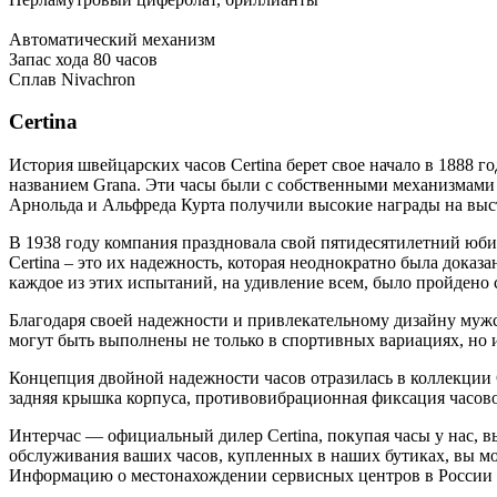
Автоматический механизм
Запас хода 80 часов
Сплав Nivachron
Certina
История швейцарских часов Certina берет свое начало в 1888 г
названием Grana. Эти часы были с собственными механизмами 
Арнольда и Альфреда Курта получили высокие награды на выста
В 1938 году компания праздновала свой пятидесятилетний юбиле
Certina – это их надежность, которая неоднократно была доказ
каждое из этих испытаний, на удивление всем, было пройдено 
Благодаря своей надежности и привлекательному дизайну мужс
могут быть выполнены не только в спортивных вариациях, но и
Концепция двойной надежности часов отразилась в коллекции 
задняя крышка корпуса, противовибрационная фиксация часов
Интерчас — официальный дилер Certina, покупая часы у нас, 
обслуживания ваших часов, купленных в наших бутиках, вы м
Информацию о местонахождении сервисных центров в России и