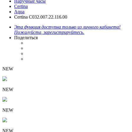
Наручные часы
Certina
Aqua
Certina C032.007.22.116.00
Эта функция доступна только из личного кабинета!
Пожалуйста, зарегистрируйтесь.
Поделиться
NEW
NEW
NEW
NEW