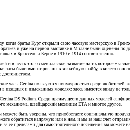
оду, когда братья Курт открыли свою часовую мастерскую в Гренх
братьев и уже на первой выставке в Милане были оценены по д
вках в Брюсселе и Берне в 1910 и 1914 соответственно.
й и в честь этого сменила свое название на то, которое мы знае
ана: часы были вмонтированы в хоккейную шайбу, в колесо гоноч
с достоинством.
кие часы Certina пользуются популярностью среди любителей э
 в изящных и изысканных моделях: здесь имеются ввиду не тольк
Certina DS Podium. Среди преимуществ данных моделей сапфиров
ого механизма, швейцарский механизм ETA и многое другое.
вы можете быть уверены, что приобретаете оригинальную проду
ожете обратиться напрямую или к нам, и мы за наш счет отпра
 за ее пределами для самостоятельного посещения вы можете н