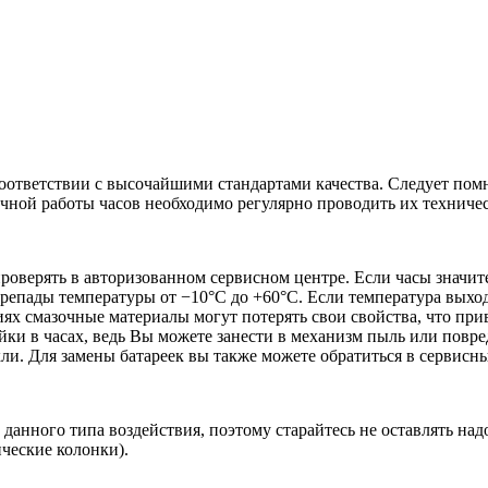
соответствии с высочайшими стандартами качества. Следует помн
речной работы часов необходимо регулярно проводить их техниче
проверять в авторизованном сервисном центре. Если часы значит
репады температуры от −10°C до +60°C. Если температура выход
иях смазочные материалы могут потерять свои свойства, что пр
ки в часах, ведь Вы можете занести в механизм пыль или повред
кли. Для замены батареек вы также можете обратиться в сервисн
данного типа воздействия, поэтому старайтесь не оставлять на
ические колонки).