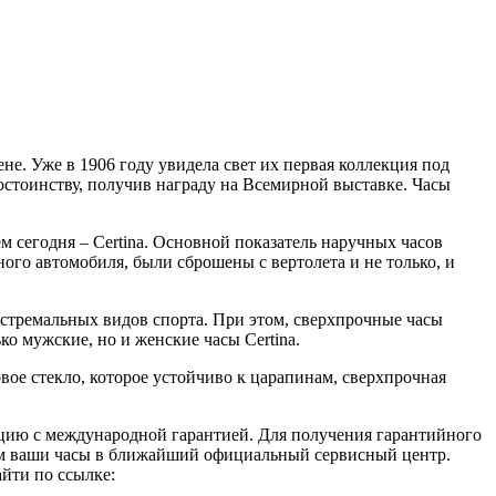
ене. Уже в 1906 году увидела свет их первая коллекция под
остоинству, получив награду на Всемирной выставке. Часы
м сегодня – Certina. Основной показатель наручных часов
ного автомобиля, были сброшены с вертолета и не только, и
кстремальных видов спорта. При этом, сверхпрочные часы
о мужские, но и женские часы Certina.
ое стекло, которое устойчиво к царапинам, сверхпрочная
кцию с международной гарантией. Для получения гарантийного
вим ваши часы в ближайший официальный сервисный центр.
айти по ссылке: