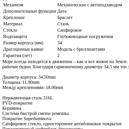
Механизм
Механические с автоподзаводом
Дополнительные функции
Дата
Крепление
Браслет
Материал
Сталь
Стекло
Сапфировое
Водозащита
Глубоководные погружения
Размер корпуса (мм)
34
Драгоценные камни
Модель с бриллиантами
Гарантия (лет)
2
Море всегда находится в движении – как и все живое на Земле
рабочие будни. Благодаря гармоничному диаметру 34,5 мм эти 
Диаметр корпуса: 34.50mm
Толщина: 11.90mm
Между креплениями: 18.00mm
Нержавеющая сталь 316L
PVD-покрытие
Керамика
Система быстрой смены ремешка
Покрытие Superluminova
Сапфировое стекло, одностороннее антибликовое покрытие
Перламутровый циферблат, бриллианты