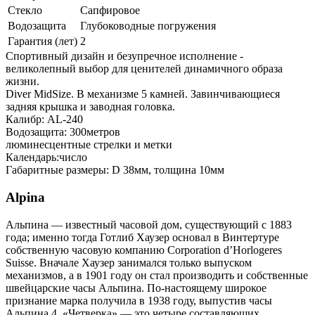
Стекло
Сапфировое
Водозащита
Глубоководные погружения
Гарантия (лет)
2
Спортивный дизайн и безупречное исполнение -
великолепный выбор для ценителей динамичного образа
жизни.
Diver MidSize. В механизме 5 камней. Завинчивающиеся
задняя крышка и заводная головка.
Калибр: AL-240
Водозащита: 300метров
люминесцентные стрелки и метки
Календарь:число
Габаритные размеры: D 38мм, толщина 10мм
Alpina
Альпина — известный часовой дом, существующий с 1883
года; именно тогда Готлиб Хаузер основал в Винтертуре
собственную часовую компанию Corporation d’Horlogeres
Suisse. Вначале Хаузер занимался только выпуском
механизмов, а в 1901 году он стал производить и собственные
швейцарские часы Альпина. По-настоящему широкое
признание марка получила в 1938 году, выпустив часы
Альпина 4. «Четверка» — это четыре составляющих