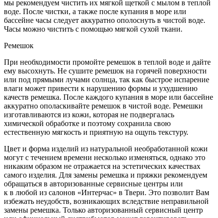
мы рекомендуем чистить их мягкой щеткой с мылом в теплой
воде. После чистки, а также после купания в море или
бассейне часы следует аккуратно ополоснуть в чистой воде.
Часы можно чистить с помощью мягкой сухой ткани.
Ремешок
При необходимости промойте ремешок в теплой воде и дайте
ему высохнуть. Не сушите ремешок на горячей поверхности
или под прямыми лучами солнца, так как быстрое испарение
влаги может привести к нарушению формы и ухудшению
качеств ремешка. После каждого купания в море или бассейне
аккуратно ополаскивайте ремешок в чистой воде. Ремешки
изготавливаются из кожи, которая не подвергалась
химической обработке и поэтому сохранила свою
естественную мягкость и приятную на ощупь текстуру.
Цвет и форма изделий из натуральной необработанной кожи
могут с течением времени несколько изменяться, однако это
никаким образом не отражается на эстетических качествах
самого изделия. Для замены ремешка и пряжки рекомендуем
обращаться в авторизованные сервисные центры или
к в любой из салонов «Интерчас» в Твери. Это позволит Вам
избежать неудобств, возникающих вследствие неправильной
замены ремешка. Только авторизованный сервисный центр