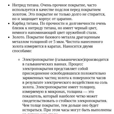
Нитрид титана. Очень прочное покрытие, часто
используется в качестве подслоя перед покрытием
золотом. Это покрытие не только долго не стирается,
но и защищает корпус от царапин.
Карбид титана. По прочности и долговечности очень
близок к нитриду титана, но имеет черный цвет,
немного напоминающий цвет оружейной стали.
Золото. Покрытие базового металла драгоценным
металлом толщиной от 5 мкм. Чистота нанесенного
золота измеряется в каратах. Наносится двумя
способами:
Электропокрытие (гальваническое)производится
в гальванических ваннах. Процесс
электропокрытия представляет собой
присоединение освободившихся положительно
заряженных частиц золота к поверхности часов
в результате электрического воздействия на соль
золота. Электропокрытие имеет толщину,
измеряемую в микронах, толщина — это
показатель, который наиболее четко может
свидетельствовать о стойкости элекропокрытия.
Чем толще покрытие, тем дольше оно будет
истираться. При этом часы могут быть выполнены