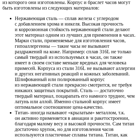
из которого они изготовлены. Корпус и браслет часов могут
быть изготовлены из следующих материалов:
Нержавеющая сталь — сплав железа с углеродом
с добавлением хрома и никеля. Высокая прочность
и коррозионная стойкость нержавеющей стали делают
этот материал одним из лучших для применения в часах.
Марки стали, применяемые для изготовления часов,
гипоаллергенны — такие часы не вызывают
раздражений на коже. Например: сплав 316L не только
самый твердый из используемых в часах, он также
имеет в своем составе меньше вредных для человека
примесей. Корпуса из стали 316L не вызывают аллергии
и других негативных реакций и кожных заболеваний.
Шлифованный или полированный корпус
из нержавеющей стали прекрасно смотрится, не требуя
никаких защитных покрытий. Сталь — достаточно
твердый материал, поцарапать его намного труднее, чем
латунь или аллой. Именно стальной корпус имеет
оптимальное соотношение цена-качество.
Титан- иногда называют «крылатым» металлом, т.к.
он активно применяется в авиации и ракетостроении,
благодаря малому весу и высокой прочности. Сам титан
достаточно хрупок, но для изготовления часов
используются пластичные сплавы титана. Титан, как