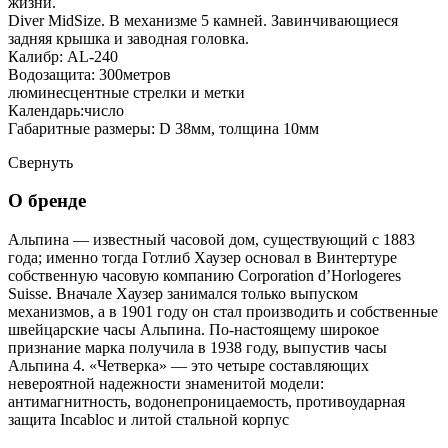
жизни.
Diver MidSize. В механизме 5 камней. Завинчивающиеся
задняя крышка и заводная головка.
Калибр: AL-240
Водозащита: 300метров
люминесцентные стрелки и метки
Календарь:число
Габаритные размеры: D 38мм, толщина 10мм
Свернуть
О бренде
Альпина — известный часовой дом, существующий с 1883
года; именно тогда Готлиб Хаузер основал в Винтертуре
собственную часовую компанию Corporation d’Horlogeres
Suisse. Вначале Хаузер занимался только выпуском
механизмов, а в 1901 году он стал производить и собственные
швейцарские часы Альпина. По-настоящему широкое
признание марка получила в 1938 году, выпустив часы
Альпина 4. «Четверка» — это четыре составляющих
невероятной надежности знаменитой модели:
антимагнитность, водонепроницаемость, противоударная
защита Incabloc и литой стальной корпус