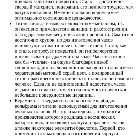
никаких защитных покрытий. Сталь — достаточно
твердый материал, поцарапать его намного труднее, чем
латунь или аллой. Именно стальной корпус имеет
оптимальное соотношение цена-качество.
Титан- иногда называют «крылатым» металлом, т.к.
он активно применяется в авиации и ракетостроении,
благодаря малому весу и высокой прочности. Сам титан
достаточно хрупок, но для изготовления часов
используются пластичные сплавы титана. Титан, как
и сталь, не требует покрытий, он гипоаллергенен
и не вызывает раздражений на коже. Часы из титана
как бы «теплые» на ощупь благодаря низкой
теплопроводности. Большинство часов из титана имеют
характерный матовый серый цвет, а полированный
титан практически не отличить от стали, но он намного
легче ее. Едва ли не единственный недостаток часов
из данного сплава в том, что на них могут появиться
небольшие поверхностные царапины.
Керамика — твердый сплав на основе карбидов
вольфрама и титана, используемый для изготовления
буровых головок. Из этого материала, технология
производства которого родилась в космических
лабораториях, производят корпуса и браслеты часов,
а также некоторые элементы браслетов. Первой, кто
применил этот материал в изготовлении корпуса