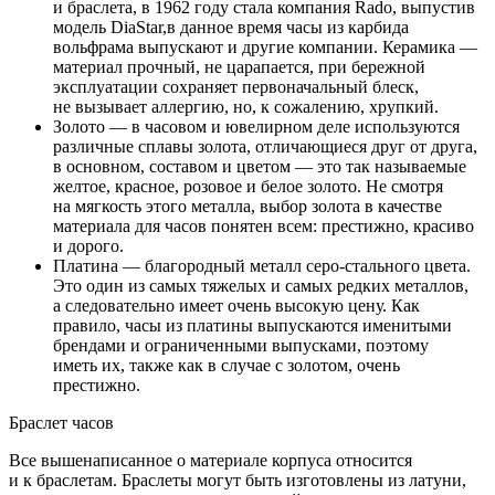
и браслета, в 1962 году стала компания Rado, выпустив
модель DiaStar,в данное время часы из карбида
вольфрама выпускают и другие компании. Керамика —
материал прочный, не царапается, при бережной
эксплуатации сохраняет первоначальный блеск,
не вызывает аллергию, но, к сожалению, хрупкий.
Золото — в часовом и ювелирном деле используются
различные сплавы золота, отличающиеся друг от друга,
в основном, составом и цветом — это так называемые
желтое, красное, розовое и белое золото. Не смотря
на мягкость этого металла, выбор золота в качестве
материала для часов понятен всем: престижно, красиво
и дорого.
Платина — благородный металл серо-стального цвета.
Это один из самых тяжелых и самых редких металлов,
а следовательно имеет очень высокую цену. Как
правило, часы из платины выпускаются именитыми
брендами и ограниченными выпусками, поэтому
иметь их, также как в случае с золотом, очень
престижно.
Браслет часов
Все вышенаписанное о материале корпуса относится
и к браслетам. Браслеты могут быть изготовлены из латуни,