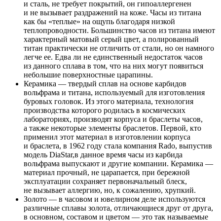
и сталь, не требует покрытий, он гипоаллергенен
и не вызывает раздражений на коже. Часы из титана
как бы «теплые» на ощупь благодаря низкой
теплопроводности. Большинство часов из титана имеют
характерный матовый серый цвет, а полированный
титан практически не отличить от стали, но он намного
легче ее. Едва ли не единственный недостаток часов
из данного сплава в том, что на них могут появиться
небольшие поверхностные царапины.
Керамика — твердый сплав на основе карбидов
вольфрама и титана, используемый для изготовления
буровых головок. Из этого материала, технология
производства которого родилась в космических
лабораториях, производят корпуса и браслеты часов,
а также некоторые элементы браслетов. Первой, кто
применил этот материал в изготовлении корпуса
и браслета, в 1962 году стала компания Rado, выпустив
модель DiaStar,в данное время часы из карбида
вольфрама выпускают и другие компании. Керамика —
материал прочный, не царапается, при бережной
эксплуатации сохраняет первоначальный блеск,
не вызывает аллергию, но, к сожалению, хрупкий.
Золото — в часовом и ювелирном деле используются
различные сплавы золота, отличающиеся друг от друга,
в основном, составом и цветом — это так называемые