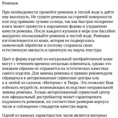
Ремешок
При необходимости промойте ремешок в теплой воде и дайте
ему высохнуть. Не сушите ремешок на горячей поверхности
или под прямыми лучами солнца, так как быстрое испарение
влаги может привести к нарушению формы и ухудшению
качеств ремешка. После каждого купания в море или бассейне
аккуратно ополаскивайте ремешок в чистой воде. Ремешки
изготавливаются из кожи, которая не подвергалась
химической обработке и поэтому сохранила свою
естественную мягкость и приятную на ощупь текстуру.
Цвет и форма изделий из натуральной необработанной кожи
могут с течением времени несколько изменяться, однако это
никаким образом не отражается на эстетических качествах
самого изделия. Для замены ремешка и пряжки рекомендуем
обращаться в авторизованные сервисные центры или
к в любой из салонов «Интерчас» в Твери. Это позволит Вам
избежать неудобств, возникающих вследствие неправильной
замены ремешка. Только авторизованный сервисный центр
или официальный дистрибьютор может гарантировать
подлинность ремешков, их соответствие размерам корпуса
часов и соблюдение стандартов качества марок.
Одной из важных характеристик часов является материал