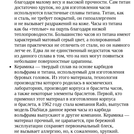
благодаря малому весу и высокой прочности. Сам титан
достаточно хрупок, но для изготовления часов
используются пластичные сплавы титана. Титан, как
и сталь, не требует покрытий, он гипоаллергенен
и не вызывает раздражений на коже. Часы из титана
как бы «теплые» на ощупь благодаря низкой
теплопроводности. Большинство часов из титана имеют
характерный матовый серый цвет, а полированный
титан практически не отличить от стали, но он намного
легче ее. Едва ли не единственный недостаток часов
из данного сплава в том, что на них могут появиться
небольшие поверхностные царапины.
Керамика — твердый сплав на основе карбидов
вольфрама и титана, используемый для изготовления
буровых головок. Из этого материала, технология
производства которого родилась в космических
лабораториях, производят корпуса и браслеты часов,
а также некоторые элементы браслетов. Первой, кто
применил этот материал в изготовлении корпуса
и браслета, в 1962 году стала компания Rado, выпустив
модель DiaStar,в данное время часы из карбида
вольфрама выпускают и другие компании. Керамика —
материал прочный, не царапается, при бережной
эксплуатации сохраняет первоначальный блеск,
не вызывает аллергию, но, к сожалению, хрупкий.