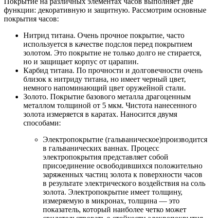
Покрытие на различных элементах часов выполняет две
функции: декоративную и защитную. Рассмотрим основные
покрытия часов:
Нитрид титана. Очень прочное покрытие, часто
используется в качестве подслоя перед покрытием
золотом. Это покрытие не только долго не стирается,
но и защищает корпус от царапин.
Карбид титана. По прочности и долговечности очень
близок к нитриду титана, но имеет черный цвет,
немного напоминающий цвет оружейной стали.
Золото. Покрытие базового металла драгоценным
металлом толщиной от 5 мкм. Чистота нанесенного
золота измеряется в каратах. Наносится двумя
способами:
Электропокрытие (гальваническое)производится
в гальванических ваннах. Процесс
электропокрытия представляет собой
присоединение освободившихся положительно
заряженных частиц золота к поверхности часов
в результате электрического воздействия на соль
золота. Электропокрытие имеет толщину,
измеряемую в микронах, толщина — это
показатель, который наиболее четко может