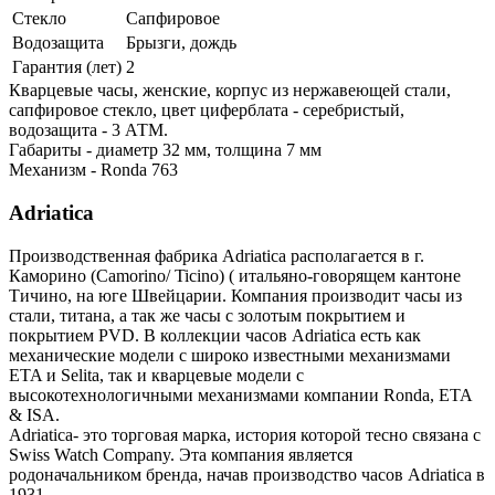
Стекло
Сапфировое
Водозащита
Брызги, дождь
Гарантия (лет)
2
Кварцевые часы, женские, корпус из нержавеющей стали,
сапфировое стекло, цвет циферблата - серебристый,
водозащита - 3 АТМ.
Габариты - диаметр 32 мм, толщина 7 мм
Механизм - Ronda 763
Adriatica
Производственная фабрика Adriatica располагается в г.
Каморино (Camorino/ Ticino) ( итальяно-говорящем кантоне
Тичино, на юге Швейцарии. Компания производит часы из
стали, титана, а так же часы с золотым покрытием и
покрытием PVD. В коллекции часов Adriatica есть как
механические модели с широко известными механизмами
ETA и Selita, так и кварцевые модели с
высокотехнологичными механизмами компании Ronda, ETA
& ISA.
Adriatica- это торговая марка, история которой тесно связана с
Swiss Watch Company. Эта компания является
родоначальником бренда, начав производство часов Adriatica в
1931.