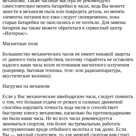
механизма. Также часовые мастера не рекомендуют
самостоятельно менять батарейки в часах, ведь Вы можете
занести в механизм пыль или повредить деталь, но менять
элементы питания все-таки следует своевременно, пока
старые батарейки не окислились и не потекли. Для замены
батареек вы также можете обратиться в сервисный центр
«Интерчас».
Магнитные поля
Большинство механических часов не имеют никакой защиты
от данного типа воздействия, поэтому старайтесь не оставлять
надолго ваши часы возле источников магнитного излучения
(например, бытовая техника, теле- или радиоаппаратура,
акустические колонки).
Нагрузки на механизм
Если у Вас механические швейцарские часы, следует помнить
о том, что большая отдача от резких и сильных движений
способна нарушить точность хода часов и способствует
быстрому износу механизма, насколько бы противоударными
ни были ваши часы. Не во всех часах рекомендуется
заниматься спортом, тем более экстремальным, работать
инструментами вроде отбойного молотка и так далее. Если
Вы — заядлый спортсмен, то для занятий спортом вам стоит