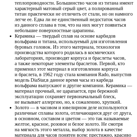
теплопроводности. Большинство часов из титана имеют
характерный матовый серый цвет, а полированный
титан практически не отличить от стали, но он намного
легче ее. Едва ли не единственный недостаток часов
из данного сплава в том, что на них могут появиться
небольшие поверхностные царапины.
Керамика — твердый сплав на основе карбидов
вольфрама и титана, используемый для изготовления
буровых головок. Из этого материала, технология
производства которого родилась в космических
лабораториях, производят корпуса и браслеты часов,
а также некоторые элементы браслетов. Первой, кто
применил этот материал в изготовлении корпуса
и браслета, в 1962 году стала компания Rado, выпустив
модель DiaStar,в данное время часы из карбида
вольфрама выпускают и другие компании. Керамика —
материал прочный, не царапается, при бережной
эксплуатации сохраняет первоначальный блеск,
не вызывает аллергию, но, к сожалению, хрупкий.
Золото — в часовом и ювелирном деле используются
различные сплавы золота, отличающиеся друг от друга,
в основном, составом и цветом — это так называемые
желтое, красное, розовое и белое золото. Не смотря
на мягкость этого металла, выбор золота в качестве
материала для часов понятен всем: престижно, красиво