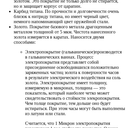
золотом. Это покрытие не только долго не стирается,
но и защищает корпус от царапин.
Карбид титана. По прочности и долговечности очень
близок к нитриду титана, но имеет черный цвет,
немного напоминающий цвет оружейной стали.
Золото. Покрытие базового металла драгоценным
металлом толщиной от 5 мкм. Чистота нанесенного
золота измеряется в каратах. Наносится двумя
способами:
Электропокрытие (гальваническое)производится
в гальванических ваннах. Процесс
электропокрытия представляет собой
присоединение освободившихся положительно
заряженных частиц золота к поверхности часов
в результате электрического воздействия на соль
золота. Электропокрытие имеет толщину,
измеряемую в микронах, толщина — это
показатель, который наиболее четко может
свидетельствовать о стойкости элекропокрытия.
Чем толще покрытие, тем дольше оно будет
истираться. При этом часы могут быть выполнены
из латуни или стали.
Считается, что 1 Микрон электропокрытия