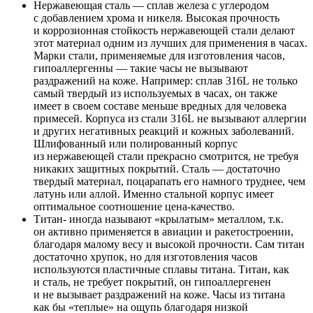
Нержавеющая сталь — сплав железа с углеродом
с добавлением хрома и никеля. Высокая прочность
и коррозионная стойкость нержавеющей стали делают
этот материал одним из лучших для применения в часах.
Марки стали, применяемые для изготовления часов,
гипоаллергенны — такие часы не вызывают
раздражений на коже. Например: сплав 316L не только
самый твердый из используемых в часах, он также
имеет в своем составе меньше вредных для человека
примесей. Корпуса из стали 316L не вызывают аллергии
и других негативных реакций и кожных заболеваний.
Шлифованный или полированный корпус
из нержавеющей стали прекрасно смотрится, не требуя
никаких защитных покрытий. Сталь — достаточно
твердый материал, поцарапать его намного труднее, чем
латунь или аллой. Именно стальной корпус имеет
оптимальное соотношение цена-качество.
Титан- иногда называют «крылатым» металлом, т.к.
он активно применяется в авиации и ракетостроении,
благодаря малому весу и высокой прочности. Сам титан
достаточно хрупок, но для изготовления часов
используются пластичные сплавы титана. Титан, как
и сталь, не требует покрытий, он гипоаллергенен
и не вызывает раздражений на коже. Часы из титана
как бы «теплые» на ощупь благодаря низкой