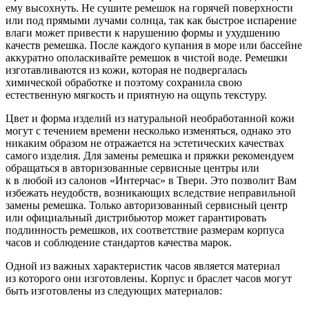
ему высохнуть. Не сушите ремешок на горячей поверхности
или под прямыми лучами солнца, так как быстрое испарение
влаги может привести к нарушению формы и ухудшению
качеств ремешка. После каждого купания в море или бассейне
аккуратно ополаскивайте ремешок в чистой воде. Ремешки
изготавливаются из кожи, которая не подвергалась
химической обработке и поэтому сохранила свою
естественную мягкость и приятную на ощупь текстуру.
Цвет и форма изделий из натуральной необработанной кожи
могут с течением времени несколько изменяться, однако это
никаким образом не отражается на эстетических качествах
самого изделия. Для замены ремешка и пряжки рекомендуем
обращаться в авторизованные сервисные центры или
к в любой из салонов «Интерчас» в Твери. Это позволит Вам
избежать неудобств, возникающих вследствие неправильной
замены ремешка. Только авторизованный сервисный центр
или официальный дистрибьютор может гарантировать
подлинность ремешков, их соответствие размерам корпуса
часов и соблюдение стандартов качества марок.
Одной из важных характеристик часов является материал
из которого они изготовлены. Корпус и браслет часов могут
быть изготовлены из следующих материалов: