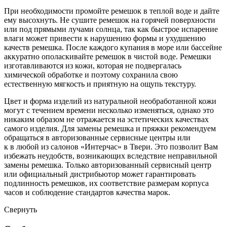
При необходимости промойте ремешок в теплой воде и дайте
ему высохнуть. Не сушите ремешок на горячей поверхности
или под прямыми лучами солнца, так как быстрое испарение
влаги может привести к нарушению формы и ухудшению
качеств ремешка. После каждого купания в море или бассейне
аккуратно ополаскивайте ремешок в чистой воде. Ремешки
изготавливаются из кожи, которая не подвергалась
химической обработке и поэтому сохранила свою
естественную мягкость и приятную на ощупь текстуру.
Цвет и форма изделий из натуральной необработанной кожи
могут с течением времени несколько изменяться, однако это
никаким образом не отражается на эстетических качествах
самого изделия. Для замены ремешка и пряжки рекомендуем
обращаться в авторизованные сервисные центры или
к в любой из салонов «Интерчас» в Твери. Это позволит Вам
избежать неудобств, возникающих вследствие неправильной
замены ремешка. Только авторизованный сервисный центр
или официальный дистрибьютор может гарантировать
подлинность ремешков, их соответствие размерам корпуса
часов и соблюдение стандартов качества марок.
Свернуть