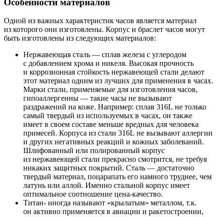
Особенности материалов
Одной из важных характеристик часов является материал
из которого они изготовлены. Корпус и браслет часов могут
быть изготовлены из следующих материалов:
Нержавеющая сталь — сплав железа с углеродом
с добавлением хрома и никеля. Высокая прочность
и коррозионная стойкость нержавеющей стали делают
этот материал одним из лучших для применения в часах.
Марки стали, применяемые для изготовления часов,
гипоаллергенны — такие часы не вызывают
раздражений на коже. Например: сплав 316L не только
самый твердый из используемых в часах, он также
имеет в своем составе меньше вредных для человека
примесей. Корпуса из стали 316L не вызывают аллергии
и других негативных реакций и кожных заболеваний.
Шлифованный или полированный корпус
из нержавеющей стали прекрасно смотрится, не требуя
никаких защитных покрытий. Сталь — достаточно
твердый материал, поцарапать его намного труднее, чем
латунь или аллой. Именно стальной корпус имеет
оптимальное соотношение цена-качество.
Титан- иногда называют «крылатым» металлом, т.к.
он активно применяется в авиации и ракетостроении,