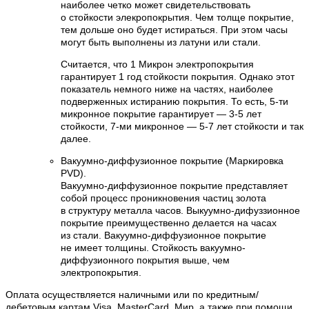
наиболее четко может свидетельствовать
о стойкости элекропокрытия. Чем толще покрытие,
тем дольше оно будет истираться. При этом часы
могут быть выполнены из латуни или стали.
Считается, что 1 Микрон электропокрытия
гарантирует 1 год стойкости покрытия. Однако этот
показатель немного ниже на частях, наиболее
подверженных истиранию покрытия. То есть, 5-ти
микронное покрытие гарантирует — 3-5 лет
стойкости, 7-ми микронное — 5-7 лет стойкости и так
далее.
Вакуумно-диффузионное покрытие (Маркировка
PVD).
Вакуумно-диффузионное покрытие представляет
собой процесс проникновения частиц золота
в структуру металла часов. Выкуумно-дифуззионное
покрытие преимущественно делается на часах
из стали. Вакуумно-диффузионное покрытие
не имеет толщины. Стойкость вакуумно-
диффузионного покрытия выше, чем
электропокрытия.
Оплата осуществляется наличными или по кредитным/
дебетовым картам Visa, MasterCard, Мир, а также при помощи