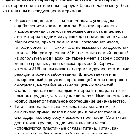
из которого они изготовлены. Корпус и браслет часов могут быть
изготовлены из следующих материалов:
Нержавеющая сталь — сплав железа с углеродом
с добавлением хрома и никеля. Высокая прочность
и коррозионная стойкость нержавеющей стали делают
этот материал одним из лучших для применения в часах.
Марки стали, применяемые для изготовления часов,
гипоаллергенны — такие часы не вызывают раздражений
на коже. Например: сплав 316L не только самый твердый
из используемых в часах, он также имеет в своем составе
меньше вредных для человека примесей. Корпуса
из стали 316L не вызывают аллергии и других негативных
реакций и кожных заболеваний. Шлифованный или
полированный корпус из нержавеющей стали прекрасно
смотрится, не требуя никаких защитных покрытий.
Сталь — достаточно твердый материал, поцарапать его
намного труднее, чем латунь или аллой. Именно стальной
корпус имеет оптимальное соотношение цена-качество.
Титан- иногда называют «крылатым» металлом, т.к.
он активно применяется в авиации и ракетостроении,
благодаря малому весу и высокой прочности. Сам титан
достаточно хрупок, но для изготовления часов
используются пластичные сплавы титана. Титан, как
и сталь, не требует покрытий, он гипоаллергенен