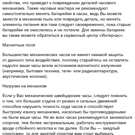
свойства, что приведет к повреждению деталей часового
механизма. Также часовые мастера не рекомендуют
самостоятельно менять батарейки в часах, ведь Вы можете
занести в механизм пыль или повредить деталь, но менять
элементы питания все-таки следует своевременно, пока старые
батарейки не окислились и не потекли. Для замены батареек
вы также можете обратиться в сервисный центр «Интерчас».
Магнитные поля
Большинство механических часов не имеют никакой защиты
от данного типа воздействия, поэтому старайтесь не оставлять
надолго ваши часы возле источников магнитного излучения
(например, бытовая техника, теле- или радиоаппаратура,
акустические колонки).
Нагрузки на механизм
Если у Вас механические швейцарские часы, следует помнить
о том, что большая отдача от резких и сильных движений
способна нарушить точность хода часов и способствует
быстрому износу механизма, насколько бы противоударными
ни были ваши часы. Не во всех часах рекомендуется заниматься
спортом, тем более экстремальным, работать инструментами
вроде отбойного молотка и так далее. Если Вы — заядлый
спортсмен, то для занятий спортом вам стоит выбирать