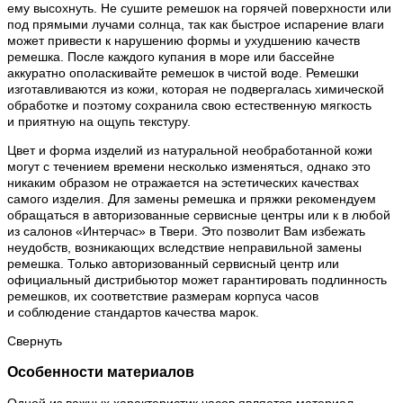
ему высохнуть. Не сушите ремешок на горячей поверхности или
под прямыми лучами солнца, так как быстрое испарение влаги
может привести к нарушению формы и ухудшению качеств
ремешка. После каждого купания в море или бассейне
аккуратно ополаскивайте ремешок в чистой воде. Ремешки
изготавливаются из кожи, которая не подвергалась химической
обработке и поэтому сохранила свою естественную мягкость
и приятную на ощупь текстуру.
Цвет и форма изделий из натуральной необработанной кожи
могут с течением времени несколько изменяться, однако это
никаким образом не отражается на эстетических качествах
самого изделия. Для замены ремешка и пряжки рекомендуем
обращаться в авторизованные сервисные центры или к в любой
из салонов «Интерчас» в Твери. Это позволит Вам избежать
неудобств, возникающих вследствие неправильной замены
ремешка. Только авторизованный сервисный центр или
официальный дистрибьютор может гарантировать подлинность
ремешков, их соответствие размерам корпуса часов
и соблюдение стандартов качества марок.
Свернуть
Особенности материалов
Одной из важных характеристик часов является материал