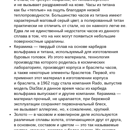
и не вызывает раздражений на коже. Часы из титана
как бы «теплые» на ощупь благодаря низкой
теплопроводности. Большинство часов из титана имеют
характерный матовый серый цвет, а полированный титан
практически не отличить от стали, но он намного легче ее.
Едва ли не единственный недостаток часов из данного
сплава в том, что на них могут появиться небольшие
поверхностные царапины.
Керамика — твердый сплав на основе карбидов
вольфрама и титана, используемый для изготовления
буровых головок. Из этого материала, технология
производства которого родилась в космических
лабораториях, производят корпуса и браслеты часов,
а также некоторые элементы браслетов. Первой, кто
применил этот материал в изготовлении корпуса
и браслета, в 1962 году стала компания Rado, выпустив
модель DiaStar,в данное время часы из карбида
вольфрама выпускают и другие компании. Керамика —
материал прочный, не царапается, при бережной
эксплуатации сохраняет первоначальный блеск,
не вызывает аллергию, но, к сожалению, хрупкий.
Золото — в часовом и ювелирном деле используются
различные сплавы золота, отличающиеся друг от друга,
в основном, составом и цветом — это так называемые
желтое, красное, розовое и белое золото. Не смотря