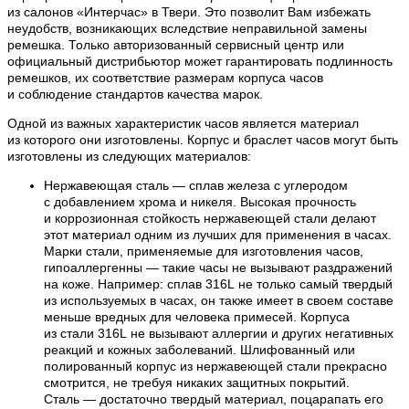
из салонов «Интерчас» в Твери. Это позволит Вам избежать
неудобств, возникающих вследствие неправильной замены
ремешка. Только авторизованный сервисный центр или
официальный дистрибьютор может гарантировать подлинность
ремешков, их соответствие размерам корпуса часов
и соблюдение стандартов качества марок.
Одной из важных характеристик часов является материал
из которого они изготовлены. Корпус и браслет часов могут быть
изготовлены из следующих материалов:
Нержавеющая сталь — сплав железа с углеродом
с добавлением хрома и никеля. Высокая прочность
и коррозионная стойкость нержавеющей стали делают
этот материал одним из лучших для применения в часах.
Марки стали, применяемые для изготовления часов,
гипоаллергенны — такие часы не вызывают раздражений
на коже. Например: сплав 316L не только самый твердый
из используемых в часах, он также имеет в своем составе
меньше вредных для человека примесей. Корпуса
из стали 316L не вызывают аллергии и других негативных
реакций и кожных заболеваний. Шлифованный или
полированный корпус из нержавеющей стали прекрасно
смотрится, не требуя никаких защитных покрытий.
Сталь — достаточно твердый материал, поцарапать его