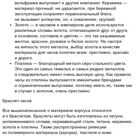
вольфрама выпускают и другие компании. Керамика —
материал прочный, не царапается, при бережной
эксплуатации сохраняет первоначальный блеск,
не вызывает аллергию, но, к сожалению, хрупкий.
Золото — в часовом и ювелирном деле используются
различные сплавы золота, отличающиеся друг от друга,
в основном, составом и цветом — это так называемые
желтое, красное, розовое и белое золото. Не смотря
на мягкость этого металла, выбор золота в качестве
материала для часов понятен всем: престижно, красиво
и дорого.
Платина — благородный металл серо-стального цвета.
Это один из самых тяжелых и самых редких металлов,
а следовательно имеет очень высокую цену. Как правило,
часы из платины выпускаются именитыми брендами
и ограниченными выпусками, поэтому иметь их, также как
в случае с золотом, очень престижно.
Браслет часов
Все вышенаписанное о материале корпуса относится
и к браслетам. Браслеты могут быть изготовлены из латуни,
аллюминиевого сплава, нержавеющей стали, титана, керамики,
золота и платины. Также распространены ремешки
из полимерного материала (каучука), текстиля и кожи.