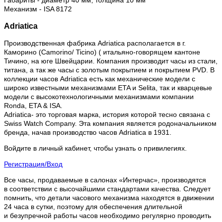
Габариты - диаметр 40 мм, толщина 10 мм
Механизм - ISA 8172
Adriatica
Производственная фабрика Adriatica располагается в г.
Каморино (Camorino/ Ticino) ( итальяно-говорящем кантоне
Тичино, на юге Швейцарии. Компания производит часы из стали,
титана, а так же часы с золотым покрытием и покрытием PVD. В
коллекции часов Adriatica есть как механические модели с
широко известными механизмами ETA и Selita, так и кварцевые
модели с высокотехнологичными механизмами компании
Ronda, ETA & ISA.
Adriatica- это торговая марка, история которой тесно связана с
Swiss Watch Company. Эта компания является родоначальником
бренда, начав производство часов Adriatica в 1931.
Войдите в личный кабинет, чтобы узнать о привилегиях.
Регистрация/Вход
Все часы, продаваемые в салонах «Интерчас», производятся
в соответствии с высочайшими стандартами качества. Следует
помнить, что детали часового механизма находятся в движении
24 часа в сутки, поэтому для обеспечения длительной
и безупречной работы часов необходимо регулярно проводить