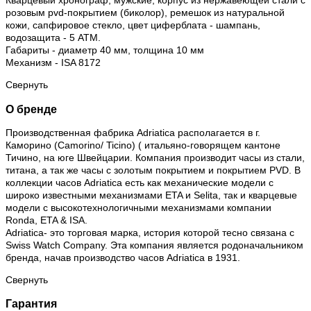
Кварцевый хронограф, мужские, корпус из нержавеющей стали c
розовым pvd-покрытием (биколор), ремешок из натуральной
кожи, сапфировое стекло, цвет циферблата - шампань,
водозащита - 5 АТМ.
Габариты - диаметр 40 мм, толщина 10 мм
Механизм - ISA 8172
Свернуть
О бренде
Производственная фабрика Adriatica располагается в г.
Каморино (Camorino/ Ticino) ( итальяно-говорящем кантоне
Тичино, на юге Швейцарии. Компания производит часы из стали,
титана, а так же часы с золотым покрытием и покрытием PVD. В
коллекции часов Adriatica есть как механические модели с
широко известными механизмами ETA и Selita, так и кварцевые
модели с высокотехнологичными механизмами компании
Ronda, ETA & ISA.
Adriatica- это торговая марка, история которой тесно связана с
Swiss Watch Company. Эта компания является родоначальником
бренда, начав производство часов Adriatica в 1931.
Свернуть
Гарантия