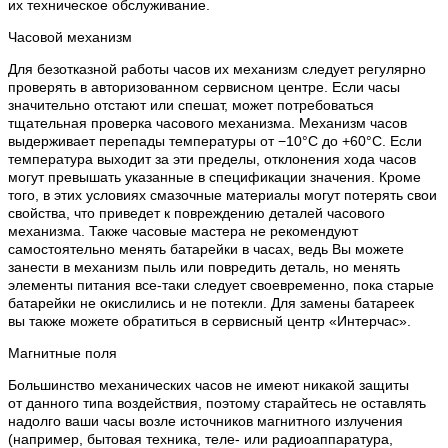
их техническое обслуживание.
Часовой механизм
Для безотказной работы часов их механизм следует регулярно
проверять в авторизованном сервисном центре. Если часы
значительно отстают или спешат, может потребоваться
тщательная проверка часового механизма. Механизм часов
выдерживает перепады температуры от −10°C до +60°C. Если
температура выходит за эти пределы, отклонения хода часов
могут превышать указанные в спецификации значения. Кроме
того, в этих условиях смазочные материалы могут потерять свои
свойства, что приведет к повреждению деталей часового
механизма. Также часовые мастера не рекомендуют
самостоятельно менять батарейки в часах, ведь Вы можете
занести в механизм пыль или повредить деталь, но менять
элементы питания все-таки следует своевременно, пока старые
батарейки не окислились и не потекли. Для замены батареек
вы также можете обратиться в сервисный центр «Интерчас».
Магнитные поля
Большинство механических часов не имеют никакой защиты
от данного типа воздействия, поэтому старайтесь не оставлять
надолго ваши часы возле источников магнитного излучения
(например, бытовая техника, теле- или радиоаппаратура,