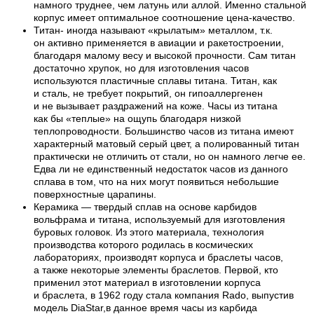
намного труднее, чем латунь или аллой. Именно стальной
корпус имеет оптимальное соотношение цена-качество.
Титан- иногда называют «крылатым» металлом, т.к.
он активно применяется в авиации и ракетостроении,
благодаря малому весу и высокой прочности. Сам титан
достаточно хрупок, но для изготовления часов
используются пластичные сплавы титана. Титан, как
и сталь, не требует покрытий, он гипоаллергенен
и не вызывает раздражений на коже. Часы из титана
как бы «теплые» на ощупь благодаря низкой
теплопроводности. Большинство часов из титана имеют
характерный матовый серый цвет, а полированный титан
практически не отличить от стали, но он намного легче ее.
Едва ли не единственный недостаток часов из данного
сплава в том, что на них могут появиться небольшие
поверхностные царапины.
Керамика — твердый сплав на основе карбидов
вольфрама и титана, используемый для изготовления
буровых головок. Из этого материала, технология
производства которого родилась в космических
лабораториях, производят корпуса и браслеты часов,
а также некоторые элементы браслетов. Первой, кто
применил этот материал в изготовлении корпуса
и браслета, в 1962 году стала компания Rado, выпустив
модель DiaStar,в данное время часы из карбида