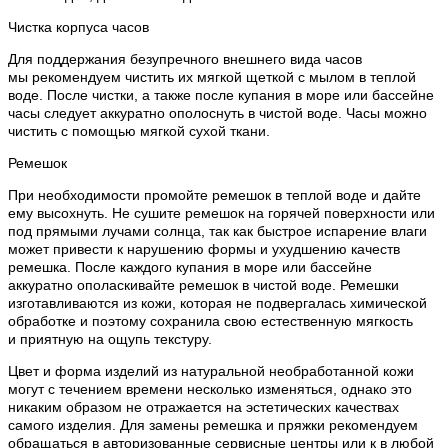
Чистка корпуса часов
Для поддержания безупречного внешнего вида часов
мы рекомендуем чистить их мягкой щеткой с мылом в теплой
воде. После чистки, а также после купания в море или бассейне
часы следует аккуратно ополоснуть в чистой воде. Часы можно
чистить с помощью мягкой сухой ткани.
Ремешок
При необходимости промойте ремешок в теплой воде и дайте
ему высохнуть. Не сушите ремешок на горячей поверхности или
под прямыми лучами солнца, так как быстрое испарение влаги
может привести к нарушению формы и ухудшению качеств
ремешка. После каждого купания в море или бассейне
аккуратно ополаскивайте ремешок в чистой воде. Ремешки
изготавливаются из кожи, которая не подвергалась химической
обработке и поэтому сохранила свою естественную мягкость
и приятную на ощупь текстуру.
Цвет и форма изделий из натуральной необработанной кожи
могут с течением времени несколько изменяться, однако это
никаким образом не отражается на эстетических качествах
самого изделия. Для замены ремешка и пряжки рекомендуем
обращаться в авторизованные сервисные центры или к в любой