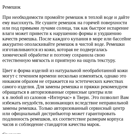
Ремешок
При необходимости промойте ремешок в теплой воде и дайте
ему высохнуть. Не сушите ремешок на горячей поверхности
или под прямыми лучами солнца, так как быстрое испарение
влаги может привести к нарушению формы и ухудшению
качеств ремешка. После каждого купания в море или бассейне
аккуратно ополаскивайте ремешок в чистой воде. Ремешки
изготавливаются из кожи, которая не подвергалась
химической обработке и поэтому сохранила свою
естественную мягкость и приятную на ощупь текстуру.
Цвет и форма изделий из натуральной необработанной кожи
могут с течением времени несколько изменяться, однако это
никаким образом не отражается на эстетических качествах
самого изделия. Для замены ремешка и пряжки рекомендуем
обращаться в авторизованные сервисные центры или
к в любой из салонов «Интерчас» в Твери. Это позволит Вам
избежать неудобств, возникающих вследствие неправильной
замены ремешка. Только авторизованный сервисный центр
или официальный дистрибьютор может гарантировать
подлинность ремешков, их соответствие размерам корпуса
часов и соблюдение стандартов качества марок.