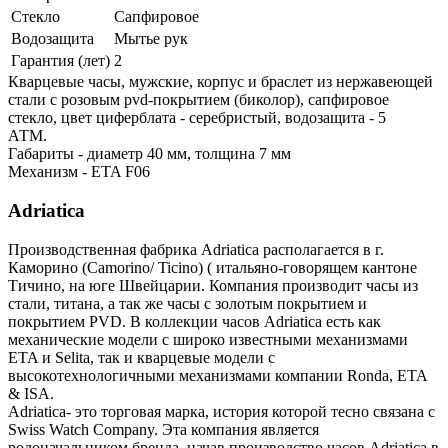
Стекло
Сапфировое
Водозащита
Мытье рук
Гарантия (лет)
2
Кварцевые часы, мужские, корпус и браслет из нержавеющей
стали с розовым pvd-покрытием (биколор), сапфировое
стекло, цвет циферблата - серебристый, водозащита - 5
АТМ.
Габариты - диаметр 40 мм, толщина 7 мм
Механизм - ETA F06
Adriatica
Производственная фабрика Adriatica располагается в г.
Каморино (Camorino/ Ticino) ( итальяно-говорящем кантоне
Тичино, на юге Швейцарии. Компания производит часы из
стали, титана, а так же часы с золотым покрытием и
покрытием PVD. В коллекции часов Adriatica есть как
механические модели с широко известными механизмами
ETA и Selita, так и кварцевые модели с
высокотехнологичными механизмами компании Ronda, ETA
& ISA.
Adriatica- это торговая марка, история которой тесно связана с
Swiss Watch Company. Эта компания является
родоначальником бренда, начав производство часов Adriatica в