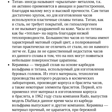
Титан- иногда называют «крылатым» металлом, т.к.
он активно применяется в авиации и ракетостроении,
благодаря малому весу и высокой прочности. Сам титан
достаточно хрупок, но для изготовления часов
используются пластичные сплавы титана. Титан, как
и сталь, не требует покрытий, он гипоаллергенен
и не вызывает раздражений на коже. Часы из титана
как бы «теплые» на ощупь благодаря низкой
теплопроводности. Большинство часов из титана имеют
характерный матовый серый цвет, а полированный
титан практически не отличить от стали, но он намного
легче ее. Едва ли не единственный недостаток часов
из данного сплава в том, что на них могут появиться
небольшие поверхностные царапины.
Керамика — твердый сплав на основе карбидов
вольфрама и титана, используемый для изготовления
буровых головок. Из этого материала, технология
производства которого родилась в космических
лабораториях, производят корпуса и браслеты часов,
а также некоторые элементы браслетов. Первой, кто
применил этот материал в изготовлении корпуса
и браслета, в 1962 году стала компания Rado, выпустив
модель DiaStar,в данное время часы из карбида
вольфрама выпускают и другие компании. Керамика —
материал прочный, не царапается, при бережной