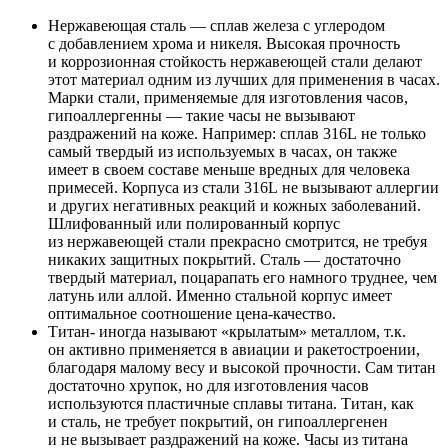
Нержавеющая сталь — сплав железа с углеродом
с добавлением хрома и никеля. Высокая прочность
и коррозионная стойкость нержавеющей стали делают
этот материал одним из лучших для применения в часах.
Марки стали, применяемые для изготовления часов,
гипоаллергенны — такие часы не вызывают
раздражений на коже. Например: сплав 316L не только
самый твердый из используемых в часах, он также
имеет в своем составе меньше вредных для человека
примесей. Корпуса из стали 316L не вызывают аллергии
и других негативных реакций и кожных заболеваний.
Шлифованный или полированный корпус
из нержавеющей стали прекрасно смотрится, не требуя
никаких защитных покрытий. Сталь — достаточно
твердый материал, поцарапать его намного труднее, чем
латунь или аллой. Именно стальной корпус имеет
оптимальное соотношение цена-качество.
Титан- иногда называют «крылатым» металлом, т.к.
он активно применяется в авиации и ракетостроении,
благодаря малому весу и высокой прочности. Сам титан
достаточно хрупок, но для изготовления часов
используются пластичные сплавы титана. Титан, как
и сталь, не требует покрытий, он гипоаллергенен
и не вызывает раздражений на коже. Часы из титана