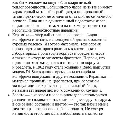
как бы «теплые» на ощупь благодаря низкой
теплопроводности. Большинство часов из титана имеют
характерный матовый серый цвет, а полированный
титан практически не отличить от стали, но он намного
легче ее. Едва ли не единственный недостаток часов
из данного сплава в том, что на них могут появиться
небольшие поверхностные царапины.
Керамика — твердый сплав на основе карбидов
вольфрама и титана, используемый для изготовления
буровых головок. Из этого материала, технология
производства которого родилась в космических
лабораториях, производят корпуса и браслеты часов,
а также некоторые элементы браслетов. Первой, кто
применил этот материал в изготовлении корпуса
и браслета, в 1962 году стала компания Rado, выпустив
модель DiaStar,в данное время часы из карбида
вольфрама выпускают и другие компании. Керамика —
материал прочный, не царапается, при бережной
эксплуатации сохраняет первоначальный блеск,
не вызывает аллергию, но, к сожалению, хрупкий.
Золото — в часовом и ювелирном деле используются
различные сплавы золота, отличающиеся друг от друга,
в основном, составом и цветом — это так называемые
желтое, красное, розовое и белое золото. Не смотря
на мягкость этого металла, выбор золота в качестве