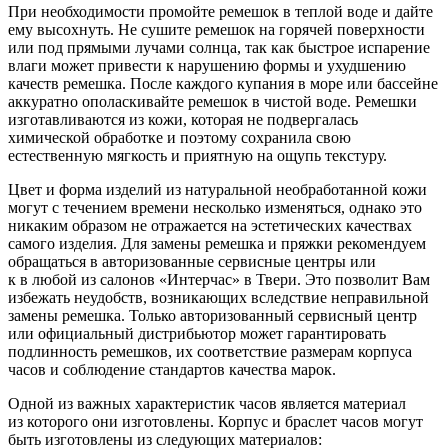
При необходимости промойте ремешок в теплой воде и дайте
ему высохнуть. Не сушите ремешок на горячей поверхности
или под прямыми лучами солнца, так как быстрое испарение
влаги может привести к нарушению формы и ухудшению
качеств ремешка. После каждого купания в море или бассейне
аккуратно ополаскивайте ремешок в чистой воде. Ремешки
изготавливаются из кожи, которая не подвергалась
химической обработке и поэтому сохранила свою
естественную мягкость и приятную на ощупь текстуру.
Цвет и форма изделий из натуральной необработанной кожи
могут с течением времени несколько изменяться, однако это
никаким образом не отражается на эстетических качествах
самого изделия. Для замены ремешка и пряжки рекомендуем
обращаться в авторизованные сервисные центры или
к в любой из салонов «Интерчас» в Твери. Это позволит Вам
избежать неудобств, возникающих вследствие неправильной
замены ремешка. Только авторизованный сервисный центр
или официальный дистрибьютор может гарантировать
подлинность ремешков, их соответствие размерам корпуса
часов и соблюдение стандартов качества марок.
Одной из важных характеристик часов является материал
из которого они изготовлены. Корпус и браслет часов могут
быть изготовлены из следующих материалов: