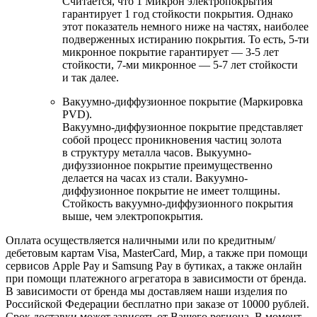
Считается, что 1 Микрон электропокрытия
гарантирует 1 год стойкости покрытия. Однако
этот показатель немного ниже на частях, наиболее
подверженных истиранию покрытия. То есть, 5-ти
микронное покрытие гарантирует — 3-5 лет
стойкости, 7-ми микронное — 5-7 лет стойкости
и так далее.
Вакуумно-диффузионное покрытие (Маркировка
PVD).
Вакуумно-диффузионное покрытие представляет
собой процесс проникновения частиц золота
в структуру металла часов. Выкуумно-
дифуззионное покрытие преимущественно
делается на часах из стали. Вакуумно-
диффузионное покрытие не имеет толщины.
Стойкость вакуумно-диффузионного покрытия
выше, чем электропокрытия.
Оплата осуществляется наличными или по кредитным/
дебетовым картам Visa, MasterCard, Мир, а также при помощи
сервисов Apple Pay и Samsung Pay в бутиках, а также онлайн
при помощи платежного агрегатора в зависимости от бренда.
В зависимости от бренда мы доставляем наши изделия по
Российской Федерации бесплатно при заказе от 10000 рублей.
Срок доставки может зависеть от Вашего региона. В момент