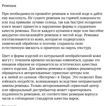
Ремешок
При необходимости промойте ремешок в теплой воде и дайте
ему высохнуть. Не сушите ремешок на горячей поверхности
или под прямыми лучами солнца, так как быстрое испарение
влаги может привести к нарушению формы и ухудшению
качеств ремешка. После каждого купания в море или бассейне
аккуратно ополаскивайте ремешок в чистой воде. Ремешки
изготавливаются из кожи, которая не подвергалась
химической обработке и поэтому сохранила свою
естественную мягкость и приятную на ощупь текстуру.
Цвет и форма изделий из натуральной необработанной кожи
могут с течением времени несколько изменяться, однако это
никаким образом не отражается на эстетических качествах
самого изделия. Для замены ремешка и пряжки рекомендуем
обращаться в авторизованные сервисные центры или
к в любой из салонов «Интерчас» в Твери. Это позволит Вам
избежать неудобств, возникающих вследствие неправильной
замены ремешка. Только авторизованный сервисный центр
или официальный дистрибьютор может гарантировать
подлинность ремешков, их соответствие размерам корпуса
часов и соблюдение стандартов качества марок.