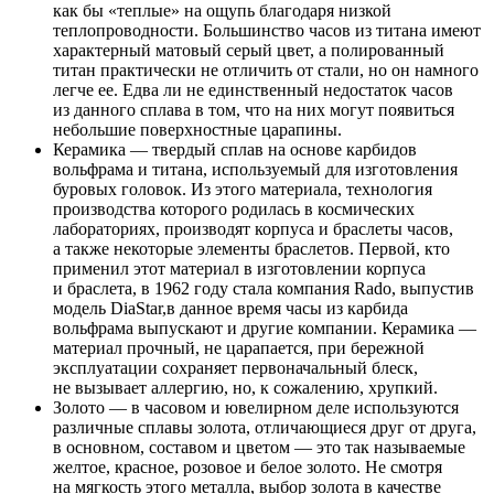
как бы «теплые» на ощупь благодаря низкой
теплопроводности. Большинство часов из титана имеют
характерный матовый серый цвет, а полированный
титан практически не отличить от стали, но он намного
легче ее. Едва ли не единственный недостаток часов
из данного сплава в том, что на них могут появиться
небольшие поверхностные царапины.
Керамика — твердый сплав на основе карбидов
вольфрама и титана, используемый для изготовления
буровых головок. Из этого материала, технология
производства которого родилась в космических
лабораториях, производят корпуса и браслеты часов,
а также некоторые элементы браслетов. Первой, кто
применил этот материал в изготовлении корпуса
и браслета, в 1962 году стала компания Rado, выпустив
модель DiaStar,в данное время часы из карбида
вольфрама выпускают и другие компании. Керамика —
материал прочный, не царапается, при бережной
эксплуатации сохраняет первоначальный блеск,
не вызывает аллергию, но, к сожалению, хрупкий.
Золото — в часовом и ювелирном деле используются
различные сплавы золота, отличающиеся друг от друга,
в основном, составом и цветом — это так называемые
желтое, красное, розовое и белое золото. Не смотря
на мягкость этого металла, выбор золота в качестве