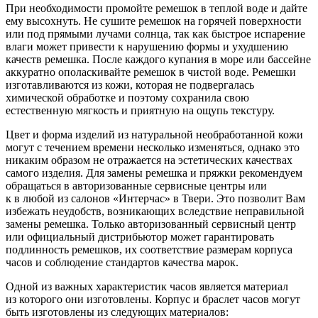
При необходимости промойте ремешок в теплой воде и дайте
ему высохнуть. Не сушите ремешок на горячей поверхности
или под прямыми лучами солнца, так как быстрое испарение
влаги может привести к нарушению формы и ухудшению
качеств ремешка. После каждого купания в море или бассейне
аккуратно ополаскивайте ремешок в чистой воде. Ремешки
изготавливаются из кожи, которая не подвергалась
химической обработке и поэтому сохранила свою
естественную мягкость и приятную на ощупь текстуру.
Цвет и форма изделий из натуральной необработанной кожи
могут с течением времени несколько изменяться, однако это
никаким образом не отражается на эстетических качествах
самого изделия. Для замены ремешка и пряжки рекомендуем
обращаться в авторизованные сервисные центры или
к в любой из салонов «Интерчас» в Твери. Это позволит Вам
избежать неудобств, возникающих вследствие неправильной
замены ремешка. Только авторизованный сервисный центр
или официальный дистрибьютор может гарантировать
подлинность ремешков, их соответствие размерам корпуса
часов и соблюдение стандартов качества марок.
Одной из важных характеристик часов является материал
из которого они изготовлены. Корпус и браслет часов могут
быть изготовлены из следующих материалов: