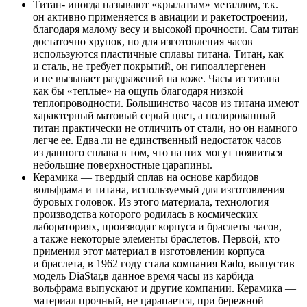
Титан- иногда называют «крылатым» металлом, т.к.
он активно применяется в авиации и ракетостроении,
благодаря малому весу и высокой прочности. Сам титан
достаточно хрупок, но для изготовления часов
используются пластичные сплавы титана. Титан, как
и сталь, не требует покрытий, он гипоаллергенен
и не вызывает раздражений на коже. Часы из титана
как бы «теплые» на ощупь благодаря низкой
теплопроводности. Большинство часов из титана имеют
характерный матовый серый цвет, а полированный
титан практически не отличить от стали, но он намного
легче ее. Едва ли не единственный недостаток часов
из данного сплава в том, что на них могут появиться
небольшие поверхностные царапины.
Керамика — твердый сплав на основе карбидов
вольфрама и титана, используемый для изготовления
буровых головок. Из этого материала, технология
производства которого родилась в космических
лабораториях, производят корпуса и браслеты часов,
а также некоторые элементы браслетов. Первой, кто
применил этот материал в изготовлении корпуса
и браслета, в 1962 году стала компания Rado, выпустив
модель DiaStar,в данное время часы из карбида
вольфрама выпускают и другие компании. Керамика —
материал прочный, не царапается, при бережной