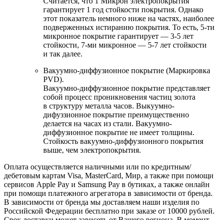
Считается, что 1 Микрон электропокрытия
гарантирует 1 год стойкости покрытия. Однако
этот показатель немного ниже на частях, наиболее
подверженных истиранию покрытия. То есть, 5-ти
микронное покрытие гарантирует — 3-5 лет
стойкости, 7-ми микронное — 5-7 лет стойкости
и так далее.
Вакуумно-диффузионное покрытие (Маркировка
PVD).
Вакуумно-диффузионное покрытие представляет
собой процесс проникновения частиц золота
в структуру металла часов. Выкуумно-
дифуззионное покрытие преимущественно
делается на часах из стали. Вакуумно-
диффузионное покрытие не имеет толщины.
Стойкость вакуумно-диффузионного покрытия
выше, чем электропокрытия.
Оплата осуществляется наличными или по кредитным/
дебетовым картам Visa, MasterCard, Мир, а также при помощи
сервисов Apple Pay и Samsung Pay в бутиках, а также онлайн
при помощи платежного агрегатора в зависимости от бренда.
В зависимости от бренда мы доставляем наши изделия по
Российской Федерации бесплатно при заказе от 10000 рублей.
Срок доставки может зависеть от Вашего региона. В момент