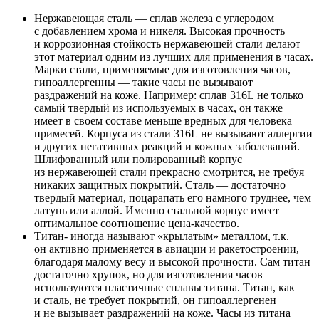
Нержавеющая сталь — сплав железа с углеродом
с добавлением хрома и никеля. Высокая прочность
и коррозионная стойкость нержавеющей стали делают
этот материал одним из лучших для применения в часах.
Марки стали, применяемые для изготовления часов,
гипоаллергенны — такие часы не вызывают
раздражений на коже. Например: сплав 316L не только
самый твердый из используемых в часах, он также
имеет в своем составе меньше вредных для человека
примесей. Корпуса из стали 316L не вызывают аллергии
и других негативных реакций и кожных заболеваний.
Шлифованный или полированный корпус
из нержавеющей стали прекрасно смотрится, не требуя
никаких защитных покрытий. Сталь — достаточно
твердый материал, поцарапать его намного труднее, чем
латунь или аллой. Именно стальной корпус имеет
оптимальное соотношение цена-качество.
Титан- иногда называют «крылатым» металлом, т.к.
он активно применяется в авиации и ракетостроении,
благодаря малому весу и высокой прочности. Сам титан
достаточно хрупок, но для изготовления часов
используются пластичные сплавы титана. Титан, как
и сталь, не требует покрытий, он гипоаллергенен
и не вызывает раздражений на коже. Часы из титана