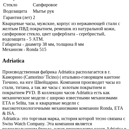
Стекло
Сапфировое
Водозащита
Мытье рук
Гарантия (лет)
2
Кварцевые часы, мужские, корпус из нержавеющей стали с
желтым ПВД покрытием, ремешок из натуральной кожи,
сапфировое стекло, цвет циферблата - серебристый,
водозащита - 5 АТМ.
Габариты - диаметр 38 мм, толщина 8 мм
Механизм - Ronda 515
Adriatica
Производственная фабрика Adriatica располагается в г.
Каморино (Camorino/ Ticino) ( итальяно-говорящем кантоне
Тичино, на юге Швейцарии. Компания производит часы из
стали, титана, а так же часы с золотым покрытием и
покрытием PVD. В коллекции часов Adriatica есть как
механические модели с широко известными механизмами
ETA и Selita, так и кварцевые модели с
высокотехнологичными механизмами компании Ronda, ETA
& ISA.
Adriatica- это торговая марка, история которой тесно связана с
Swiss Watch Company. Эта компания является
родоначальником бренда, начав производство часов Adriatica в