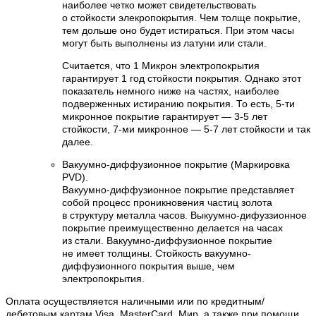
наиболее четко может свидетельствовать
о стойкости элекропокрытия. Чем толще покрытие,
тем дольше оно будет истираться. При этом часы
могут быть выполнены из латуни или стали.
Считается, что 1 Микрон электропокрытия
гарантирует 1 год стойкости покрытия. Однако этот
показатель немного ниже на частях, наиболее
подверженных истиранию покрытия. То есть, 5-ти
микронное покрытие гарантирует — 3-5 лет
стойкости, 7-ми микронное — 5-7 лет стойкости и так
далее.
Вакуумно-диффузионное покрытие (Маркировка
PVD).
Вакуумно-диффузионное покрытие представляет
собой процесс проникновения частиц золота
в структуру металла часов. Выкуумно-дифуззионное
покрытие преимущественно делается на часах
из стали. Вакуумно-диффузионное покрытие
не имеет толщины. Стойкость вакуумно-
диффузионного покрытия выше, чем
электропокрытия.
Оплата осуществляется наличными или по кредитным/
дебетовым картам Visa, MasterCard, Мир, а также при помощи