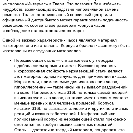
из салонов «Интерчас» в Твери. Это позволит Вам избежать
неудобств, возникающих вследствие неправильной замены
ремешка. Только авторизованный сервисный центр или
официальный дистрибьютор может гарантировать подлинность
ремешков, их соответствие размерам корпуса часов
и соблюдение стандартов качества марок.
Одной из важных характеристик часов является материал
из которого они изготовлены. Корпус и браслет часов могут быть
изготовлены из следующих материалов:
Нержавеющая сталь — сплав железа с углеродом
с добавлением хрома и никеля. Высокая прочность
и коррозионная стойкость нержавеющей стали делают
этот материал одним из лучших для применения в часах.
Марки стали, применяемые для изготовления часов,
гипоаллергенны — такие часы не вызывают раздражений
на коже. Например: сплав 316L не только самый твердый
из используемых в часах, он также имеет в своем составе
меньше вредных для человека примесей. Корпуса
из стали 316L не вызывают аллергии и других негативных
реакций и кожных заболеваний. Шлифованный или
полированный корпус из нержавеющей стали прекрасно
смотрится, не требуя никаких защитных покрытий.
Сталь — достаточно твердый материал, поцарапать его