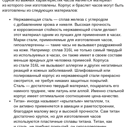
из которого они изготовлены. Корпус и браслет часов могут быть
изготовлены из следующих материалов:
Нержавеющая сталь — сплав железа с углеродом
с добавлением хрома и никеля. Высокая прочность
и коррозионная стойкость нержавеющей стали делают
этот материал одним из лучших для применения в часах.
Марки стали, применяемые для изготовления часов,
гипоаллергенны — такие часы не вызывают раздражений
на коже. Например: сплав 316L не только самый твердый
из используемых в часах, он также имеет в своем составе
меньше вредных для человека примесей. Корпуса
из стали 316L не вызывают аллергии и других негативных
реакций и кожных заболеваний. Шлифованный или
полированный корпус из нержавеющей стали прекрасно
смотрится, не требуя никаких защитных покрытий.
Сталь — достаточно твердый материал, поцарапать его
намного труднее, чем латунь или аллой. Именно стальной
корпус имеет оптимальное соотношение цена-качество.
Титан- иногда называют «крылатым» металлом, т.к.
он активно применяется в авиации и ракетостроении,
благодаря малому весу и высокой прочности. Сам титан
достаточно хрупок, но для изготовления часов
используются пластичные сплавы титана. Титан, как
и сталь, не требует покрытий, он гипоаллергенен