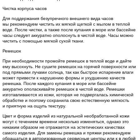
Чистка корпуса часов
Для поддержания безупречного внешнего вида часов
мы рекомендуем чистить их мягкой щеткой с мылом в теплой
воде. После чистки, а также после купания в море или бассейне
часы следует аккуратно ополоснуть в чистой воде. Часы можно
чистить с помощью мягкой сухой ткани.
Ремешок
При необходимости промойте ремешок в теплой воде и дайте
ему высохнуть. Не сушите ремешок на горячей поверхности или
под прямыми лучами солнца, так как быстрое испарение влаги
может привести к нарушению формы и ухудшению качеств
ремешка. После каждого купания в море или бассейне
аккуратно ополаскивайте ремешок в чистой воде. Ремешки
изготавливаются из кожи, которая не подвергалась химической
обработке и поэтому сохранила свою естественную мягкость
и приятную на ощупь текстуру.
Цвет и форма изделий из натуральной необработанной кожи
могут с течением времени несколько изменяться, однако это
никаким образом не отражается на эстетических качествах
самого изделия. Для замены ремешка и пряжки рекомендуем
обращаться в авторизованные сервисные центры или к в любой