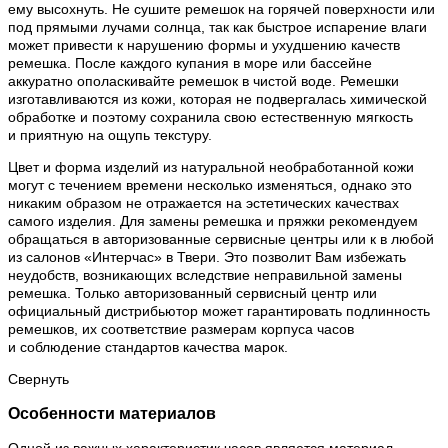
ему высохнуть. Не сушите ремешок на горячей поверхности или
под прямыми лучами солнца, так как быстрое испарение влаги
может привести к нарушению формы и ухудшению качеств
ремешка. После каждого купания в море или бассейне
аккуратно ополаскивайте ремешок в чистой воде. Ремешки
изготавливаются из кожи, которая не подвергалась химической
обработке и поэтому сохранила свою естественную мягкость
и приятную на ощупь текстуру.
Цвет и форма изделий из натуральной необработанной кожи
могут с течением времени несколько изменяться, однако это
никаким образом не отражается на эстетических качествах
самого изделия. Для замены ремешка и пряжки рекомендуем
обращаться в авторизованные сервисные центры или к в любой
из салонов «Интерчас» в Твери. Это позволит Вам избежать
неудобств, возникающих вследствие неправильной замены
ремешка. Только авторизованный сервисный центр или
официальный дистрибьютор может гарантировать подлинность
ремешков, их соответствие размерам корпуса часов
и соблюдение стандартов качества марок.
Свернуть
Особенности материалов
Одной из важных характеристик часов является материал