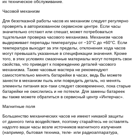
их техническое обслуживание.
Часовой механизм
Для безотказной работы часов их механизм следует регулярно
проверять в авторизованном сервисном центре. Если часы
значительно отстают или спешат, может потребоваться
тщательная проверка часового механизма. Механизм часов
выдерживает перепады температуры от −10°C до +60°C. Если
температура выходит за эти пределы, отклонения хода часов
могут превышать указанные в спецификации значения. Кроме
того, в этих условиях смазочные материалы могут потерять свои
свойства, что приведет к повреждению деталей часового
механизма. Также часовые мастера не рекомендуют
самостоятельно менять батарейки в часах, ведь Вы можете
занести в механизм пыль или повредить деталь, но менять
элементы питания все-таки следует своевременно, пока старые
батарейки не окислились и не потекли. Для замены батареек
вы также можете обратиться в сервисный центр «Интерчас».
Магнитные поля
Большинство механических часов не имеют никакой защиты
от данного типа воздействия, поэтому старайтесь не оставлять
надолго ваши часы возле источников магнитного излучения
(например, бытовая техника, теле- или радиоаппаратура,