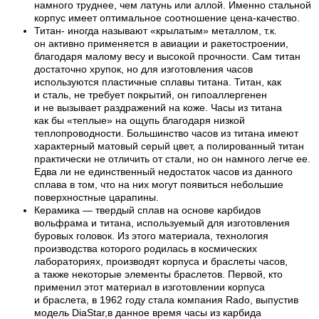
намного труднее, чем латунь или аллой. Именно стальной
корпус имеет оптимальное соотношение цена-качество.
Титан- иногда называют «крылатым» металлом, т.к.
он активно применяется в авиации и ракетостроении,
благодаря малому весу и высокой прочности. Сам титан
достаточно хрупок, но для изготовления часов
используются пластичные сплавы титана. Титан, как
и сталь, не требует покрытий, он гипоаллергенен
и не вызывает раздражений на коже. Часы из титана
как бы «теплые» на ощупь благодаря низкой
теплопроводности. Большинство часов из титана имеют
характерный матовый серый цвет, а полированный титан
практически не отличить от стали, но он намного легче ее.
Едва ли не единственный недостаток часов из данного
сплава в том, что на них могут появиться небольшие
поверхностные царапины.
Керамика — твердый сплав на основе карбидов
вольфрама и титана, используемый для изготовления
буровых головок. Из этого материала, технология
производства которого родилась в космических
лабораториях, производят корпуса и браслеты часов,
а также некоторые элементы браслетов. Первой, кто
применил этот материал в изготовлении корпуса
и браслета, в 1962 году стала компания Rado, выпустив
модель DiaStar,в данное время часы из карбида