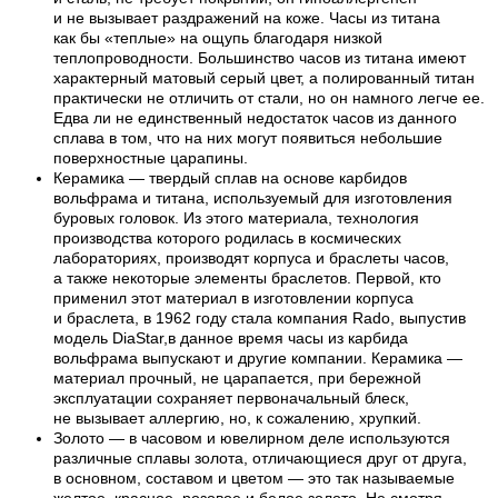
и не вызывает раздражений на коже. Часы из титана
как бы «теплые» на ощупь благодаря низкой
теплопроводности. Большинство часов из титана имеют
характерный матовый серый цвет, а полированный титан
практически не отличить от стали, но он намного легче ее.
Едва ли не единственный недостаток часов из данного
сплава в том, что на них могут появиться небольшие
поверхностные царапины.
Керамика — твердый сплав на основе карбидов
вольфрама и титана, используемый для изготовления
буровых головок. Из этого материала, технология
производства которого родилась в космических
лабораториях, производят корпуса и браслеты часов,
а также некоторые элементы браслетов. Первой, кто
применил этот материал в изготовлении корпуса
и браслета, в 1962 году стала компания Rado, выпустив
модель DiaStar,в данное время часы из карбида
вольфрама выпускают и другие компании. Керамика —
материал прочный, не царапается, при бережной
эксплуатации сохраняет первоначальный блеск,
не вызывает аллергию, но, к сожалению, хрупкий.
Золото — в часовом и ювелирном деле используются
различные сплавы золота, отличающиеся друг от друга,
в основном, составом и цветом — это так называемые
желтое, красное, розовое и белое золото. Не смотря