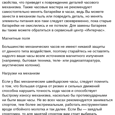
свойства, что приведет к повреждению деталей часового
механизма. Также часовые мастера не рекомендуют
самостоятельно менять батарейки в часах, ведь Вы можете
занести в механизм пыль или повредить деталь, но менять
элементы питания все-таки следует своевременно, пока старые
батарейки не окислились и не потекли. Для замены батареек
вы также можете обратиться в сервисный центр «Интерчас».
Магнитные поля
Большинство механических часов не имеют никакой защиты
от данного типа воздействия, поэтому старайтесь не оставлять
надолго ваши часы возле источников магнитного излучения
(например, бытовая техника, теле- или радиоаппаратура,
акустические колонки).
Нагрузки на механизм
Если у Вас механические швейцарские часы, следует помнить
о том, что большая отдача от резких и сильных движений
способна нарушить точность хода часов и способствует
быстрому износу механизма, насколько бы противоударными
ни были ваши часы. Не во всех часах рекомендуется заниматься
спортом, тем более экстремальным, работать инструментами
вроде отбойного молотка и так далее. Если Вы — заядлый
спортсмен, то для занятий спортом вам стоит выбирать