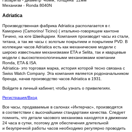
Габариты - диаметр 46мм, толщина 12мм
Механизм - Ronda 8040N
Adriatica
Производственная фабрика Adriatica располагается в г.
Каморино (Camorino/ Ticino) ( итальяно-говорящем кантоне
Тичино, на юге Швейцарии. Компания производит часы из стали,
титана, а так же часы с золотым покрытием и покрытием PVD. В
коллекции часов Adriatica есть как механические модели с
широко известными механизмами ETA и Selita, так и кварцевые
модели с высокотехнологичными механизмами компании
Ronda, ETA & ISA.
Adriatica- это торговая марка, история которой тесно связана с
Swiss Watch Company. Эта компания является родоначальником
бренда, начав производство часов Adriatica в 1931.
Войдите в личный кабинет, чтобы узнать о привилегиях.
Регистрация/Вход
Все часы, продаваемые в салонах «Интерчас», производятся
в соответствии с высочайшими стандартами качества. Следует
помнить, что детали часового механизма находятся в движении
24 часа в сутки, поэтому для обеспечения длительной
и безупречной работы часов необходимо регулярно проводить