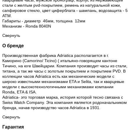
Кварцевые часы, мужской хронограф, корпус из нержавеющей
стали c желтым pvd-покрытием, ремень из натуральной кожи,
сапфировое стекло, цвет циферблата - шампань, водозащита - 5
АТМ.
Габариты - диаметр 46мм, толщина 12мм
Механизм - Ronda 8040N
Свернуть
О бренде
Производственная фабрика Adriatica располагается в г.
Каморино (Camorino/ Ticino) ( итальяно-говорящем кантоне
Тичино, на юге Швейцарии. Компания производит часы из стали,
титана, а так же часы с золотым покрытием и покрытием PVD. В
коллекции часов Adriatica есть как механические модели с
широко известными механизмами ETA и Selita, так и кварцевые
модели с высокотехнологичными механизмами компании
Ronda, ETA & ISA.
Adriatica- это торговая марка, история которой тесно связана с
Swiss Watch Company. Эта компания является родоначальником
бренда, начав производство часов Adriatica в 1931.
Свернуть
Гарантия