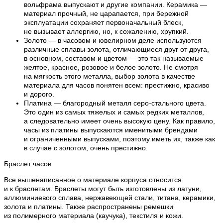
вольфрама выпускают и другие компании. Керамика —
материал прочный, не царапается, при бережной
эксплуатации сохраняет первоначальный блеск,
не вызывает аллергию, но, к сожалению, хрупкий.
Золото — в часовом и ювелирном деле используются
различные сплавы золота, отличающиеся друг от друга,
в основном, составом и цветом — это так называемые
желтое, красное, розовое и белое золото. Не смотря
на мягкость этого металла, выбор золота в качестве
материала для часов понятен всем: престижно, красиво
и дорого.
Платина — благородный металл серо-стального цвета.
Это один из самых тяжелых и самых редких металлов,
а следовательно имеет очень высокую цену. Как правило,
часы из платины выпускаются именитыми брендами
и ограниченными выпусками, поэтому иметь их, также как
в случае с золотом, очень престижно.
Браслет часов
Все вышенаписанное о материале корпуса относится
и к браслетам. Браслеты могут быть изготовлены из латуни,
аллюминиевого сплава, нержавеющей стали, титана, керамики,
золота и платины. Также распространены ремешки
из полимерного материала (каучука), текстиля и кожи.