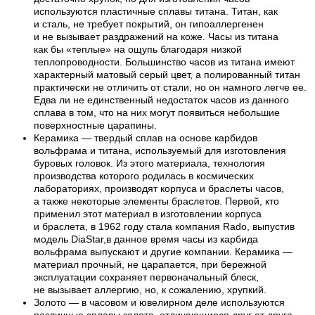
используются пластичные сплавы титана. Титан, как
и сталь, не требует покрытий, он гипоаллергенен
и не вызывает раздражений на коже. Часы из титана
как бы «теплые» на ощупь благодаря низкой
теплопроводности. Большинство часов из титана имеют
характерный матовый серый цвет, а полированный титан
практически не отличить от стали, но он намного легче ее.
Едва ли не единственный недостаток часов из данного
сплава в том, что на них могут появиться небольшие
поверхностные царапины.
Керамика — твердый сплав на основе карбидов
вольфрама и титана, используемый для изготовления
буровых головок. Из этого материала, технология
производства которого родилась в космических
лабораториях, производят корпуса и браслеты часов,
а также некоторые элементы браслетов. Первой, кто
применил этот материал в изготовлении корпуса
и браслета, в 1962 году стала компания Rado, выпустив
модель DiaStar,в данное время часы из карбида
вольфрама выпускают и другие компании. Керамика —
материал прочный, не царапается, при бережной
эксплуатации сохраняет первоначальный блеск,
не вызывает аллергию, но, к сожалению, хрупкий.
Золото — в часовом и ювелирном деле используются
различные сплавы золота, отличающиеся друг от друга,