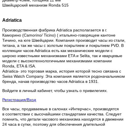
диаметр 45мм, толщина 11 мм
Швейцарский механизм Ronda 515
Adriatica
Производственная фабрика Adriatica располагается в г.
Каморино (Camorino/ Ticino) ( итальяно-говорящем кантоне
Тичино, на юге Швейцарии. Компания производит часы из стали,
титана, а так же часы с золотым покрытием и покрытием PVD. В
коллекции часов Adriatica есть как механические модели с
широко известными механизмами ETA и Selita, так и кварцевые
модели с высокотехнологичными механизмами компании
Ronda, ETA & ISA.
Adriatica- это торговая марка, история которой тесно связана с
Swiss Watch Company. Эта компания является родоначальником
бренда, начав производство часов Adriatica в 1931.
Войдите в личный кабинет, чтобы узнать о привилегиях.
Регистрация/Вход
Все часы, продаваемые в салонах «Интерчас», производятся
в соответствии с высочайшими стандартами качества. Следует
помнить, что детали часового механизма находятся в движении
24 часа в сутки, поэтому для обеспечения длительной