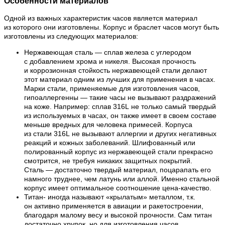
Особенности материалов
Одной из важных характеристик часов является материал
из которого они изготовлены. Корпус и браслет часов могут быть
изготовлены из следующих материалов:
Нержавеющая сталь — сплав железа с углеродом
с добавлением хрома и никеля. Высокая прочность
и коррозионная стойкость нержавеющей стали делают
этот материал одним из лучших для применения в часах.
Марки стали, применяемые для изготовления часов,
гипоаллергенны — такие часы не вызывают раздражений
на коже. Например: сплав 316L не только самый твердый
из используемых в часах, он также имеет в своем составе
меньше вредных для человека примесей. Корпуса
из стали 316L не вызывают аллергии и других негативных
реакций и кожных заболеваний. Шлифованный или
полированный корпус из нержавеющей стали прекрасно
смотрится, не требуя никаких защитных покрытий.
Сталь — достаточно твердый материал, поцарапать его
намного труднее, чем латунь или аллой. Именно стальной
корпус имеет оптимальное соотношение цена-качество.
Титан- иногда называют «крылатым» металлом, т.к.
он активно применяется в авиации и ракетостроении,
благодаря малому весу и высокой прочности. Сам титан
достаточно хрупок, но для изготовления часов