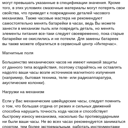
могут превышать указанные в спецификации значения. Кроме
того, в этих условиях смазочные материалы могут потерять свои
свойства, что приведет к повреждению деталей часового
механизма. Также часовые мастера не рекомендуют
самостоятельно менять батарейки в часах, ведь Вы можете
занести в механизм пыль или повредить деталь, но менять
элементы питания все-таки следует своевременно, пока старые
батарейки не окислились и не потекли. Для замены батареек
вы также можете обратиться в сервисный центр «Интерчас».
Магнитные поля
Большинство механических часов не имеют никакой защиты
от данного типа воздействия, поэтому старайтесь не оставлять
надолго ваши часы возле источников магнитного излучения
(например, бытовая техника, теле- или радиоаппаратура,
акустические колонки).
Нагрузки на механизм
Если у Вас механические швейцарские часы, следует помнить
о том, что большая отдача от резких и сильных движений
способна нарушить точность хода часов и способствует
быстрому износу механизма, насколько бы противоударными
ни были ваши часы. Не во всех часах рекомендуется заниматься
спортом, тем более экстремальным, работать инструментами