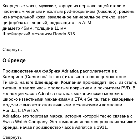
Кварцевые часы, мужские, корпус из нержавеющей стали с
частичным черным и желтым pvd-покрытием (биколор), ремень
из натуральной кожи, закаленное минеральное стекло, цвет
циферблата - черный, водозащита - 5 АТМ.
диаметр 45мм, толщина 11 мм
Швейцарский механизм Ronda 515
Свернуть
О бренде
Производственная фабрика Adriatica располагается в г.
Каморино (Camorino/ Ticino) ( итальяно-говорящем кантоне
Тичино, на юге Швейцарии. Компания производит часы из стали,
титана, а так же часы с золотым покрытием и покрытием PVD. В
коллекции часов Adriatica есть как механические модели с
широко известными механизмами ETA и Selita, так и кварцевые
модели с высокотехнологичными механизмами компании
Ronda, ETA & ISA.
Adriatica- это торговая марка, история которой тесно связана с
Swiss Watch Company. Эта компания является родоначальником
бренда, начав производство часов Adriatica в 1931.
Свернуть