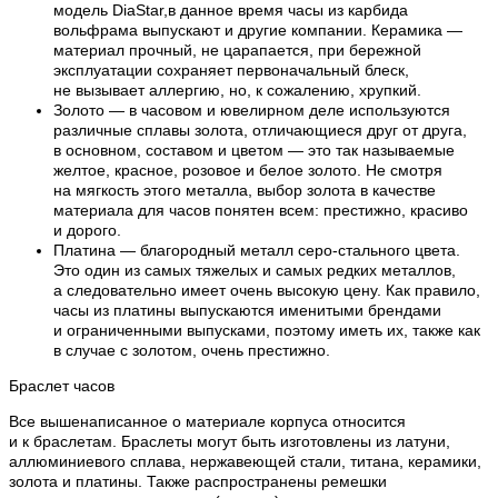
модель DiaStar,в данное время часы из карбида
вольфрама выпускают и другие компании. Керамика —
материал прочный, не царапается, при бережной
эксплуатации сохраняет первоначальный блеск,
не вызывает аллергию, но, к сожалению, хрупкий.
Золото — в часовом и ювелирном деле используются
различные сплавы золота, отличающиеся друг от друга,
в основном, составом и цветом — это так называемые
желтое, красное, розовое и белое золото. Не смотря
на мягкость этого металла, выбор золота в качестве
материала для часов понятен всем: престижно, красиво
и дорого.
Платина — благородный металл серо-стального цвета.
Это один из самых тяжелых и самых редких металлов,
а следовательно имеет очень высокую цену. Как правило,
часы из платины выпускаются именитыми брендами
и ограниченными выпусками, поэтому иметь их, также как
в случае с золотом, очень престижно.
Браслет часов
Все вышенаписанное о материале корпуса относится
и к браслетам. Браслеты могут быть изготовлены из латуни,
аллюминиевого сплава, нержавеющей стали, титана, керамики,
золота и платины. Также распространены ремешки