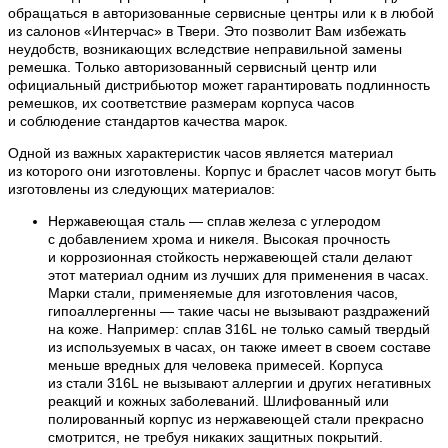
обращаться в авторизованные сервисные центры или к в любой
из салонов «Интерчас» в Твери. Это позволит Вам избежать
неудобств, возникающих вследствие неправильной замены
ремешка. Только авторизованный сервисный центр или
официальный дистрибьютор может гарантировать подлинность
ремешков, их соответствие размерам корпуса часов
и соблюдение стандартов качества марок.
Одной из важных характеристик часов является материал
из которого они изготовлены. Корпус и браслет часов могут быть
изготовлены из следующих материалов:
Нержавеющая сталь — сплав железа с углеродом
с добавлением хрома и никеля. Высокая прочность
и коррозионная стойкость нержавеющей стали делают
этот материал одним из лучших для применения в часах.
Марки стали, применяемые для изготовления часов,
гипоаллергенны — такие часы не вызывают раздражений
на коже. Например: сплав 316L не только самый твердый
из используемых в часах, он также имеет в своем составе
меньше вредных для человека примесей. Корпуса
из стали 316L не вызывают аллергии и других негативных
реакций и кожных заболеваний. Шлифованный или
полированный корпус из нержавеющей стали прекрасно
смотрится, не требуя никаких защитных покрытий.