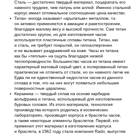
Сталь — достаточно твердый материал, поцарапать его
намного труднее, чем латунь или аллой. Именно стальной
корпус имеет оптимальное соотношение цена-качество.
Титан- иногда называют «крылатым» металлом, т.к.
он активно применяется в авиации и ракетостроении,
благодаря малому весу и высокой прочности. Сам титан
достаточно хрупок, но для изготовления часов
используются пластичные сплавы титана. Титан, как
и сталь, не требует покрытий, он гипоаллергенен
и не вызывает раздражений на коже. Часы из титана
как бы «теплые» на ощупь благодаря низкой
теплопроводности. Большинство часов из титана имеют
характерный матовый серый цвет, а полированный титан
практически не отличить от стали, но он намного легче ее.
Едва ли не единственный недостаток часов из данного
сплава в том, что на них могут появиться небольшие
поверхностные царапины.
Керамика — твердый сплав на основе карбидов
вольфрама и титана, используемый для изготовления
буровых головок. Из этого материала, технология
производства которого родилась в космических
лабораториях, производят корпуса и браслеты часов,
а также некоторые элементы браслетов. Первой, кто
применил этот материал в изготовлении корпуса
и браслета, в 1962 году стала компания Rado, выпустив